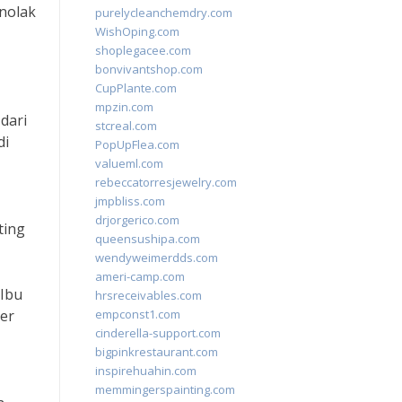
nolak
purelycleanchemdry.com
WishOping.com
shoplegacee.com
bonvivantshop.com
CupPlante.com
mpzin.com
dari
stcreal.com
di
PopUpFlea.com
valueml.com
rebeccatorresjewelry.com
jmpbliss.com
drjorgerico.com
ting
queensushipa.com
wendyweimerdds.com
ameri-camp.com
 Ibu
hrsreceivables.com
ner
empconst1.com
cinderella-support.com
bigpinkrestaurant.com
inspirehuahin.com
memmingerspainting.com