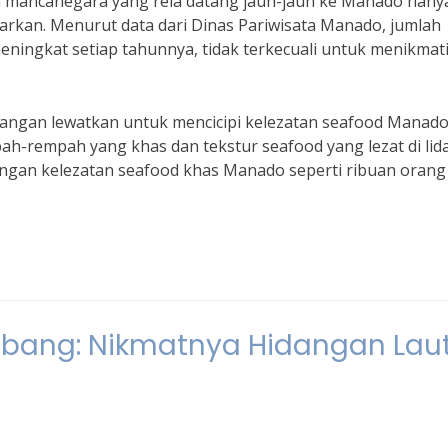
n mancanegara yang rela datang jauh-jauh ke Manado hany
arkan. Menurut data dari Dinas Pariwisata Manado, jumlah
eningkat setiap tahunnya, tidak terkecuali untuk menikmat
 jangan lewatkan untuk mencicipi kelezatan seafood Manad
h-rempah yang khas dan tekstur seafood yang lezat di lid
dengan kelezatan seafood khas Manado seperti ribuan orang
mbang: Nikmatnya Hidangan Lau