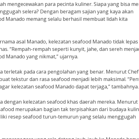
h mengecewakan para pecinta kuliner. Siapa yang bisa me
nggugah selera? Dengan beragam sajian yang kaya akan
od Manado memang selalu berhasil membuat lidah kita
rnama asal Manado, kelezatan seafood Manado tidak lepas 
s. “Rempah-rempah seperti kunyit, jahe, dan sereh menja
od Manado yang nikmat,” ujarnya.
ga terletak pada cara pengolahan yang benar. Menurut Chef
at tekstur dan rasa seafood menjadi lebih maksimal. “Pen
ar kelezatan seafood Manado dapat terjaga,” tambahnya.
a dengan kelezatan seafood khas daerah mereka. Menurut
eafood merupakan bagian tak terpisahkan dari budaya kuli
iliki resep seafood turun-temurun yang selalu menggugah