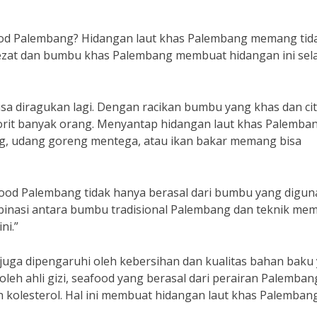
food Palembang? Hidangan laut khas Palembang memang tid
ezat dan bumbu khas Palembang membuat hidangan ini sel
a diragukan lagi. Dengan racikan bumbu yang khas dan ci
avorit banyak orang. Menyantap hidangan laut khas Palemba
ung, udang goreng mentega, atau ikan bakar memang bisa
food Palembang tidak hanya berasal dari bumbu yang digun
mbinasi antara bumbu tradisional Palembang dan teknik me
ni.”
 juga dipengaruhi oleh kebersihan dan kualitas bahan baku
leh ahli gizi, seafood yang berasal dari perairan Palemban
h kolesterol. Hal ini membuat hidangan laut khas Palemban