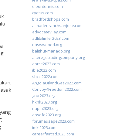
lewis-lewis-cpas.com
eleontennis.com
cyetus.com
ak
bradfordshops.com
alu
almadenranchsanjose.com
advocatevijay.com
adlibilimler2023.com
naswwebed.org
ta
balithut-manado.org
ng
alteregotradingcompany.org
aprce2022.com
ibie2022.com
sbcc-2022.com
akan,
AngolaOilAndGas2022.com
masak
Convoy4Freedom2022.com
grur2023.org
hkhk2023.org
napm2023.org
 yang
apsdfd2023.org
g
forumausape2023.com
g
imkl2023.com
careerfaircsd2023.com