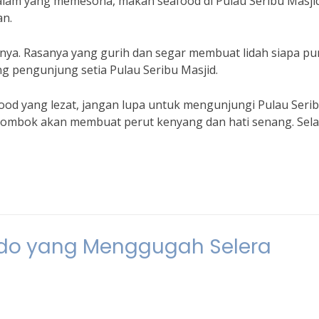
lam yang memesona, makan seafood di Pulau Seribu Masji
an.
ya. Rasanya yang gurih dan segar membuat lidah siapa pu
ng pengunjung setia Pulau Seribu Masjid.
ood yang lezat, jangan lupa untuk mengunjungi Pulau Seri
 Lombok akan membuat perut kenyang dan hati senang. Sel
do yang Menggugah Selera