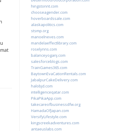
d
bettermoodfoodcorporation.com
hingstonnt.com
chooseagender.com
hoverboardssale.com
n
alaskapolitics.com
stsmp.org
manoelneves.com
bu
mandelaeffectlibrary.com
roselynns.com
amat
balanceyoganj.com
salesforceblogs.com
TrainGames365.com
BaytownEvaCationRentals.com
JabalpurCakeDelivery.com
halobjd.com
intelligenceqatar.com
PikaPikaApp.com
takecareofbusinessdfw.org
HamadaOfJapan.com
VersifyLifestyle.com
kingscreekadventures.com
antaeuslabs.com