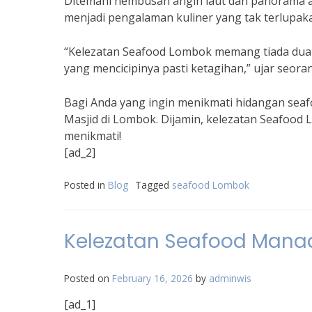
Ditemani hembusan angin laut dan panorama a
menjadi pengalaman kuliner yang tak terlupak
“Kelezatan Seafood Lombok memang tiada duan
yang mencicipinya pasti ketagihan,” ujar seora
Bagi Anda yang ingin menikmati hidangan seaf
Masjid di Lombok. Dijamin, kelezatan Seafood
menikmati!
[ad_2]
Posted in
Blog
Tagged
seafood Lombok
Kelezatan Seafood Mana
Posted on
February 16, 2026
by
adminwis
[ad_1]