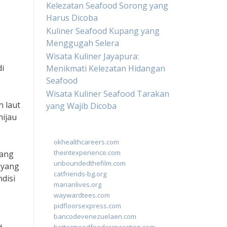
Kelezatan Seafood Sorong yang
Harus Dicoba
Kuliner Seafood Kupang yang
Menggugah Selera
Wisata Kuliner Jayapura:
i
Menikmati Kelezatan Hidangan
Seafood
Wisata Kuliner Seafood Tarakan
 laut
yang Wajib Dicoba
hijau
okhealthcareers.com
theintexperience.com
yang
unboundedthefilm.com
 yang
catfriends-bg.org
disi
marianlives.org
waywardtees.com
pidfloorsexpress.com
bancodevenezuelaen.com