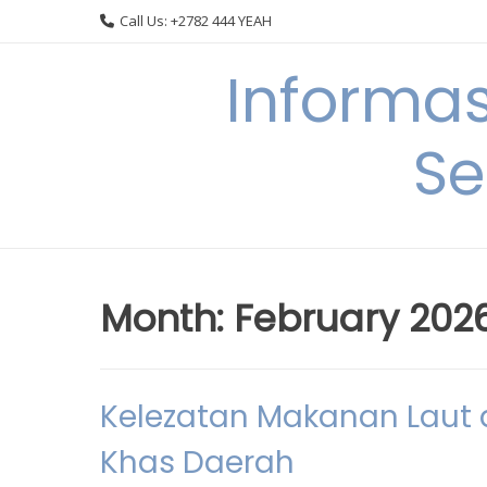
Skip
Call Us: +2782 444 YEAH
to
content
Informa
Se
Month:
February 202
Kelezatan Makanan Laut d
Khas Daerah