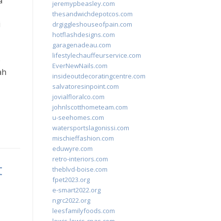
a
jeremypbeasley.com
thesandwichdepotcos.com
i
drgiggleshouseofpain.com
hotflashdesigns.com
garagenadeau.com
lifestylechauffeurservice.com
o
EverNewNails.com
ah
insideoutdecoratingcentre.com
salvatoresinpoint.com
jovialfloralco.com
johnlscotthometeam.com
u-seehomes.com
watersportslagonissi.com
mischieffashion.com
eduwyre.com
retro-interiors.com
t
theblvd-boise.com
fpet2023.org
e-smart2022.org
ngrc2022.org
leesfamilyfoods.com