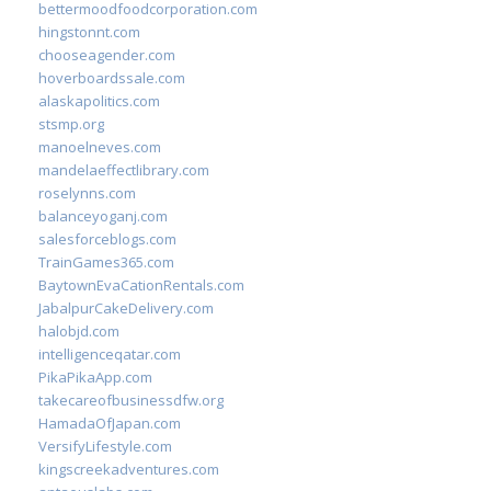
bettermoodfoodcorporation.com
hingstonnt.com
chooseagender.com
hoverboardssale.com
alaskapolitics.com
stsmp.org
manoelneves.com
mandelaeffectlibrary.com
roselynns.com
balanceyoganj.com
salesforceblogs.com
TrainGames365.com
BaytownEvaCationRentals.com
JabalpurCakeDelivery.com
halobjd.com
intelligenceqatar.com
PikaPikaApp.com
takecareofbusinessdfw.org
HamadaOfJapan.com
VersifyLifestyle.com
kingscreekadventures.com