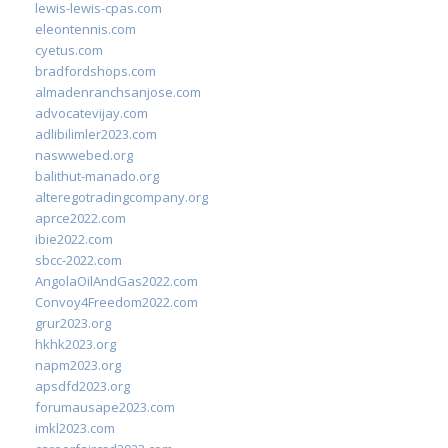
lewis-lewis-cpas.com
eleontennis.com
cyetus.com
bradfordshops.com
almadenranchsanjose.com
advocatevijay.com
adlibilimler2023.com
naswwebed.org
balithut-manado.org
alteregotradingcompany.org
aprce2022.com
ibie2022.com
sbcc-2022.com
AngolaOilAndGas2022.com
Convoy4Freedom2022.com
grur2023.org
hkhk2023.org
napm2023.org
apsdfd2023.org
forumausape2023.com
imkl2023.com