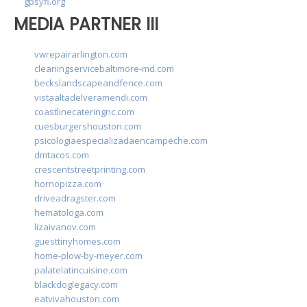
gpsyfl.org
MEDIA PARTNER III
vwrepairarlington.com
cleaningservicebaltimore-md.com
beckslandscapeandfence.com
vistaaltadelveramendi.com
coastlinecateringnc.com
cuesburgershouston.com
psicologiaespecializadaencampeche.com
dmtacos.com
crescentstreetprinting.com
hornopizza.com
driveadragster.com
hematologa.com
lizaivanov.com
guesttinyhomes.com
home-plow-by-meyer.com
palatelatincuisine.com
blackdoglegacy.com
eatvivahouston.com