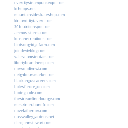
rivercitysteampunkexpo.com
kchoops.net
mountainsideskateshop.com
kirtlandcitytavern.com
301nutritionspot.com
ammos-stores.com
loceanecreations.com
birdsongridgefarm.com
joiedevivblog.com
valera-amsterdam.com
libertybrandhemp.com
norwoodinnwi.com
neighboursmarket.com
blackanguscareers.com
bolesfororegon.com
bodega-ole.com
thestreamlinerlounge.com
mestrinorubanofc.com
novelatherton.com
nassvalleygardens.net
electjohnstewart.com