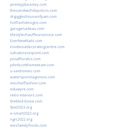
jeremypbeasley.com
thesandwichdepotcos.com
drgiggleshouseofpain.com
hotflashdesigns.com
garagenadeau.com
lifestylechauffeurservice.com
EverNewNails.com
insideoutdecoratingcentre.com
salvatoresinpoint.com
jovialfloralco.com
johnlscotthometeam.com
u-seehomes.com
watersportslagonissi.com
mischieffashion.com
eduwyre.com
retro-interiors.com
theblvd-boise.com
fpet2023.org
e-smart2022.org
ngrc2022.org
leesfamilyfoods.com