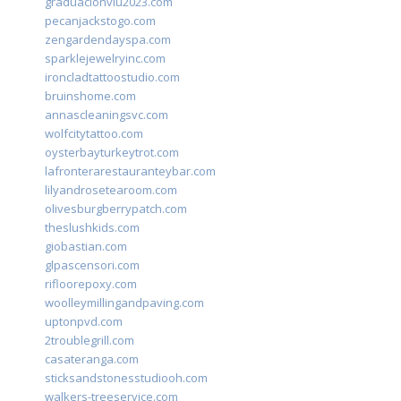
graduacionviu2023.com
pecanjackstogo.com
zengardendayspa.com
sparklejewelryinc.com
ironcladtattoostudio.com
bruinshome.com
annascleaningsvc.com
wolfcitytattoo.com
oysterbayturkeytrot.com
lafronterarestauranteybar.com
lilyandrosetearoom.com
olivesburgberrypatch.com
theslushkids.com
giobastian.com
glpascensori.com
rifloorepoxy.com
woolleymillingandpaving.com
uptonpvd.com
2troublegrill.com
casateranga.com
sticksandstonesstudiooh.com
walkers-treeservice.com