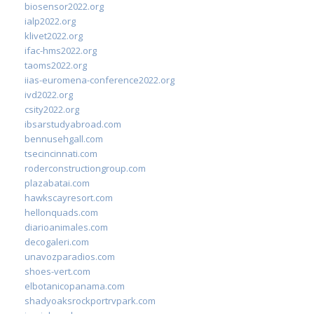
biosensor2022.org
ialp2022.org
klivet2022.org
ifac-hms2022.org
taoms2022.org
iias-euromena-conference2022.org
ivd2022.org
csity2022.org
ibsarstudyabroad.com
bennusehgall.com
tsecincinnati.com
roderconstructiongroup.com
plazabatai.com
hawkscayresort.com
hellonquads.com
diarioanimales.com
decogaleri.com
unavozparadios.com
shoes-vert.com
elbotanicopanama.com
shadyoaksrockportrvpark.com