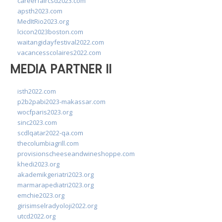
careerfaircsd2023.com
apsth2023.com
MedItRio2023.org
lcicon2023boston.com
waitangidayfestival2022.com
vacancesscolaires2022.com
MEDIA PARTNER II
isth2022.com
p2b2pabi2023-makassar.com
wocfparis2023.org
sinc2023.com
scdlqatar2022-qa.com
thecolumbiagrill.com
provisionscheeseandwineshoppe.com
khedi2023.org
akademikgeriatri2023.org
marmarapediatri2023.org
emchie2023.org
girisimselradyoloji2022.org
utcd2022.org