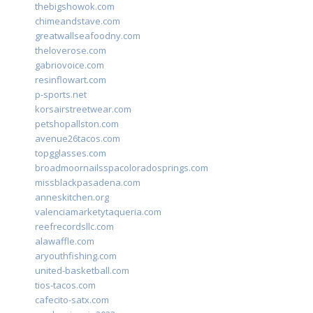
thebigshowok.com
chimeandstave.com
greatwallseafoodny.com
theloverose.com
gabriovoice.com
resinflowart.com
p-sports.net
korsairstreetwear.com
petshopallston.com
avenue26tacos.com
topgglasses.com
broadmoornailsspacoloradosprings.com
missblackpasadena.com
anneskitchen.org
valenciamarketytaqueria.com
reefrecordsllc.com
alawaffle.com
aryouthfishing.com
united-basketball.com
tios-tacos.com
cafecito-satx.com