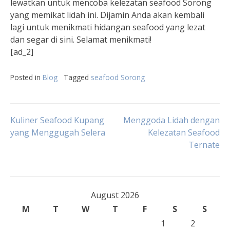
lewatkan untuk mencoba kelezatan seafood Sorong
yang memikat lidah ini. Dijamin Anda akan kembali
lagi untuk menikmati hidangan seafood yang lezat
dan segar di sini. Selamat menikmati!
[ad_2]
Posted in
Blog
Tagged
seafood Sorong
Post
Kuliner Seafood Kupang
Menggoda Lidah dengan
yang Menggugah Selera
Kelezatan Seafood
Ternate
navigation
August 2026
M
T
W
T
F
S
S
1
2