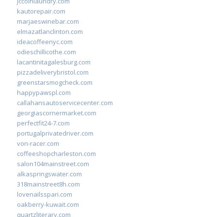
jccoinlaundry.com
kautorepair.com
marjaeswinebar.com
elmazatlanclinton.com
ideacoffeenyc.com
odieschillicothe.com
lacantinitagalesburg.com
pizzadeliverybristol.com
greenstarsmogcheck.com
happypawspl.com
callahansautoservicecenter.com
georgiascornermarket.com
perfectfit24-7.com
portugalprivatedriver.com
von-racer.com
coffeeshopcharleston.com
salon104mainstreet.com
alkaspringswater.com
318mainstreet8h.com
lovenailsspari.com
oakberry-kuwait.com
quartzliterary.com