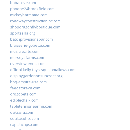
bobacove.com
phoone24brookfield.com
mickeybarmama.com
roadwayconstructioninc.com
shopdragonflyboutique.com
sportszilla.org
batchprovisionsbar.com
brasserie-gobette.com
musicrearte.com
morseysfarms.com
riverviewtennis.com
official-kelly-toys-squishmallows.com
displaygardenonsuncrest.org
bbq-empire-usa.com
feedstoreva.com
drogopets.com
ediblechalk.com
tabletennisnearme.com
oaksofa.com
soultacohtx.com
capishcaps.com