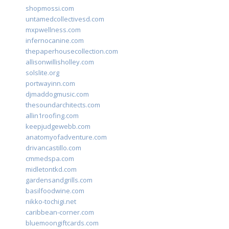
shopmossi.com
untamedcollectivesd.com
mxpwellness.com
infernocanine.com
thepaperhousecollection.com
allisonwillisholley.com
solslite.org
portwayinn.com
djmaddogmusic.com
thesoundarchitects.com
allin1roofing.com
keepjudgewebb.com
anatomyofadventure.com
drivancastillo.com
cmmedspa.com
midletontkd.com
gardensandgrills.com
basilfoodwine.com
nikko-tochigi.net
caribbean-corner.com
bluemoongiftcards.com