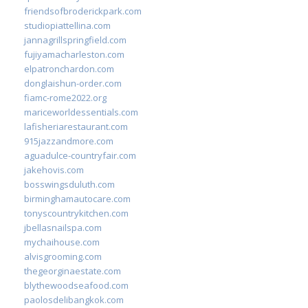
friendsofbroderickpark.com
studiopiattellina.com
jannagrillspringfield.com
fujiyamacharleston.com
elpatronchardon.com
donglaishun-order.com
fiamc-rome2022.org
mariceworldessentials.com
lafisheriarestaurant.com
915jazzandmore.com
aguadulce-countryfair.com
jakehovis.com
bosswingsduluth.com
birminghamautocare.com
tonyscountrykitchen.com
jbellasnailspa.com
mychaihouse.com
alvisgrooming.com
thegeorginaestate.com
blythewoodseafood.com
paolosdelibangkok.com