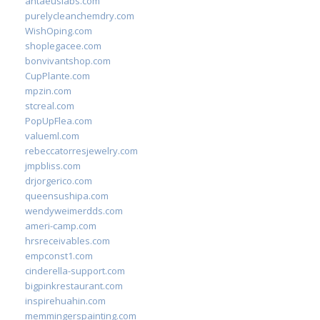
antaeuslabs.com
purelycleanchemdry.com
WishOping.com
shoplegacee.com
bonvivantshop.com
CupPlante.com
mpzin.com
stcreal.com
PopUpFlea.com
valueml.com
rebeccatorresjewelry.com
jmpbliss.com
drjorgerico.com
queensushipa.com
wendyweimerdds.com
ameri-camp.com
hrsreceivables.com
empconst1.com
cinderella-support.com
bigpinkrestaurant.com
inspirehuahin.com
memmingerspainting.com