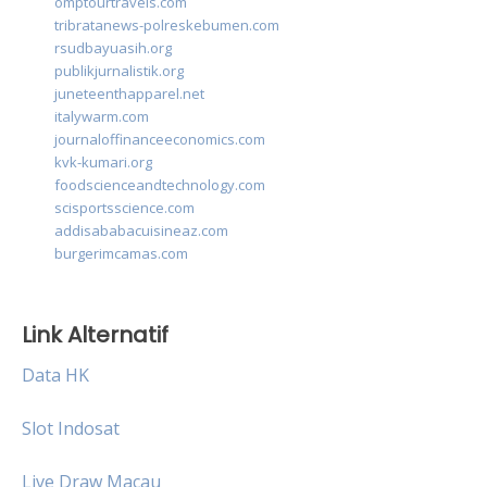
omptourtravels.com
tribratanews-polreskebumen.com
rsudbayuasih.org
publikjurnalistik.org
juneteenthapparel.net
italywarm.com
journaloffinanceeconomics.com
kvk-kumari.org
foodscienceandtechnology.com
scisportsscience.com
addisababacuisineaz.com
burgerimcamas.com
Link Alternatif
Data HK
Slot Indosat
Live Draw Macau