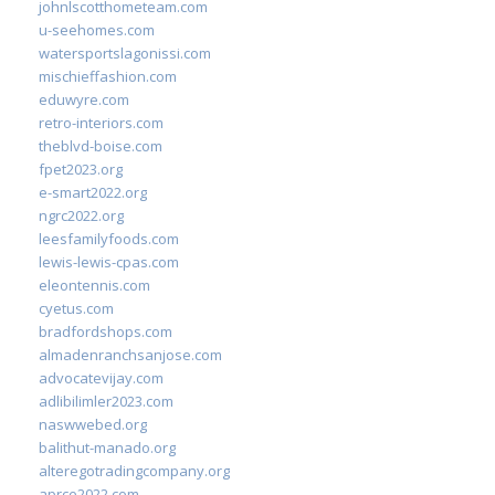
johnlscotthometeam.com
u-seehomes.com
watersportslagonissi.com
mischieffashion.com
eduwyre.com
retro-interiors.com
theblvd-boise.com
fpet2023.org
e-smart2022.org
ngrc2022.org
leesfamilyfoods.com
lewis-lewis-cpas.com
eleontennis.com
cyetus.com
bradfordshops.com
almadenranchsanjose.com
advocatevijay.com
adlibilimler2023.com
naswwebed.org
balithut-manado.org
alteregotradingcompany.org
aprce2022.com