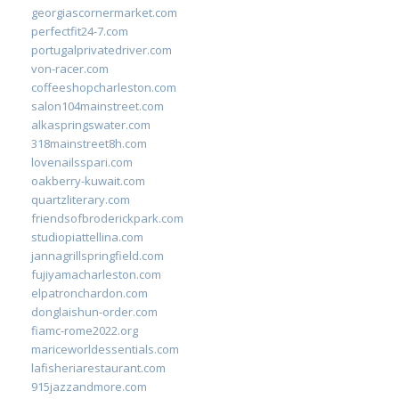
georgiascornermarket.com
perfectfit24-7.com
portugalprivatedriver.com
von-racer.com
coffeeshopcharleston.com
salon104mainstreet.com
alkaspringswater.com
318mainstreet8h.com
lovenailsspari.com
oakberry-kuwait.com
quartzliterary.com
friendsofbroderickpark.com
studiopiattellina.com
jannagrillspringfield.com
fujiyamacharleston.com
elpatronchardon.com
donglaishun-order.com
fiamc-rome2022.org
mariceworldessentials.com
lafisheriarestaurant.com
915jazzandmore.com