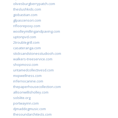
olivesburgberrypatch.com
theslushkids.com
giobastian.com
glpascensori.com
rifloorepoxy.com
woolleymillingandpaving.com
uptonpvd.com
2troublegrill.com
casateranga.com
sticksandstonesstudiooh.com
walkers-treeservice.com
shopmossi.com
untamedcollectivesd.com
mxpwellness.com
infernocanine.com
thepaperhousecollection.com
allisonwillisholley.com
solslite.org
portwayinn.com
djmaddogmusic.com
thesoundarchitects.com