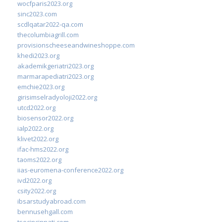
wocfparis2023.org
sinc2023.com
scdlqatar2022-qa.com
thecolumbiagrill.com
provisionscheeseandwineshoppe.com
khedi2023.org
akademikgeriatri2023.org
marmarapediatri2023.org
emchie2023.org
girisimselradyoloji2022.org
utcd2022.org
biosensor2022.org
ialp2022.org
klivet2022.org
ifac-hms2022.org
taoms2022.org
iias-euromena-conference2022.org
ivd2022.org
csity2022.org
ibsarstudyabroad.com
bennusehgall.com
tsecincinnati.com