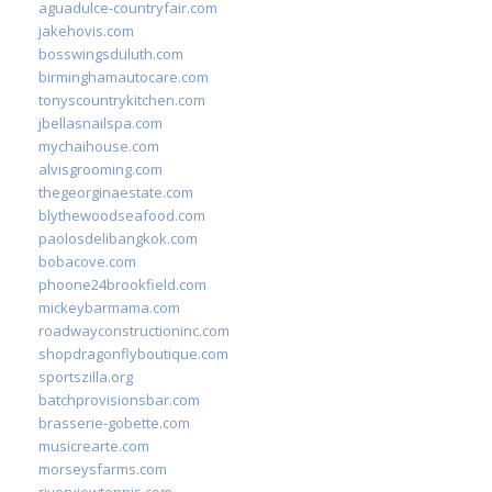
aguadulce-countryfair.com
jakehovis.com
bosswingsduluth.com
birminghamautocare.com
tonyscountrykitchen.com
jbellasnailspa.com
mychaihouse.com
alvisgrooming.com
thegeorginaestate.com
blythewoodseafood.com
paolosdelibangkok.com
bobacove.com
phoone24brookfield.com
mickeybarmama.com
roadwayconstructioninc.com
shopdragonflyboutique.com
sportszilla.org
batchprovisionsbar.com
brasserie-gobette.com
musicrearte.com
morseysfarms.com
riverviewtennis.com