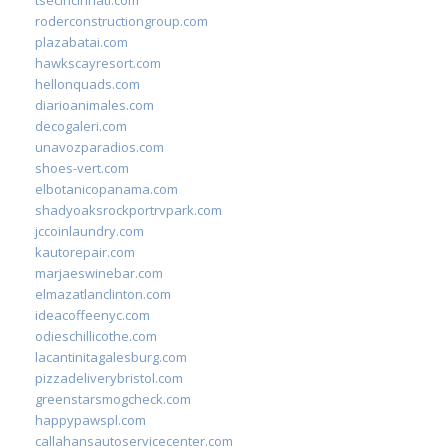
roderconstructiongroup.com
plazabatai.com
hawkscayresort.com
hellonquads.com
diarioanimales.com
decogaleri.com
unavozparadios.com
shoes-vert.com
elbotanicopanama.com
shadyoaksrockportrvpark.com
jccoinlaundry.com
kautorepair.com
marjaeswinebar.com
elmazatlanclinton.com
ideacoffeenyc.com
odieschillicothe.com
lacantinitagalesburg.com
pizzadeliverybristol.com
greenstarsmogcheck.com
happypawspl.com
callahansautoservicecenter.com