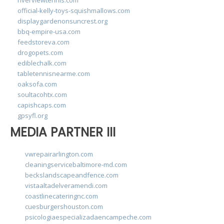
official-kelly-toys-squishmallows.com
displaygardenonsuncrest.org
bbq-empire-usa.com
feedstoreva.com
drogopets.com
ediblechalk.com
tabletennisnearme.com
oaksofa.com
soultacohtx.com
capishcaps.com
gpsyfl.org
MEDIA PARTNER III
vwrepairarlington.com
cleaningservicebaltimore-md.com
beckslandscapeandfence.com
vistaaltadelveramendi.com
coastlinecateringnc.com
cuesburgershouston.com
psicologiaespecializadaencampeche.com