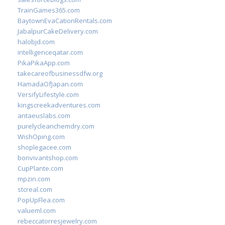
TrainGames365.com
BaytownEvaCationRentals.com
JabalpurCakeDelivery.com
halobjd.com
intelligenceqatar.com
PikaPikaApp.com
takecareofbusinessdfw.org
HamadaOfJapan.com
VersifyLifestyle.com
kingscreekadventures.com
antaeuslabs.com
purelycleanchemdry.com
WishOping.com
shoplegacee.com
bonvivantshop.com
CupPlante.com
mpzin.com
stcreal.com
PopUpFlea.com
valueml.com
rebeccatorresjewelry.com