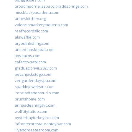
topgglasses.com
broadmoornailsspacoloradosprings.com
missblackpasadena.com
anneskitchen.org
valenciamarketytaqueria.com
reefrecordsllc.com
alawaffle.com
aryouthfishing.com
united-basketball.com
tios-tacos.com
cafecito-satx.com
graduacionviu2023.com
pecanjackstogo.com
zengardendayspa.com
sparklejewelryinc.com
ironcladtattoostudio.com
bruinshome.com
annascleaningsvc.com
wolfcitytattoo.com
oysterbayturkeytrot.com
lafronterarestauranteybar.com
lilyandrosetearoom.com