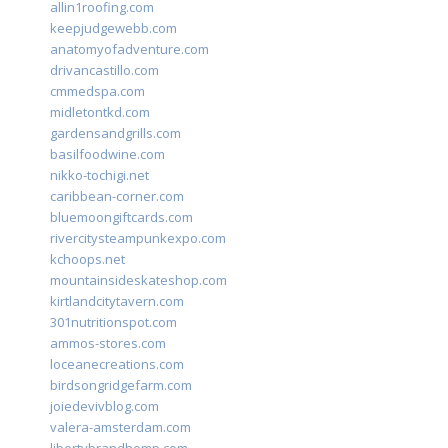
allin1roofing.com
keepjudgewebb.com
anatomyofadventure.com
drivancastillo.com
cmmedspa.com
midletontkd.com
gardensandgrills.com
basilfoodwine.com
nikko-tochigi.net
caribbean-corner.com
bluemoongiftcards.com
rivercitysteampunkexpo.com
kchoops.net
mountainsideskateshop.com
kirtlandcitytavern.com
301nutritionspot.com
ammos-stores.com
loceanecreations.com
birdsongridgefarm.com
joiedevivblog.com
valera-amsterdam.com