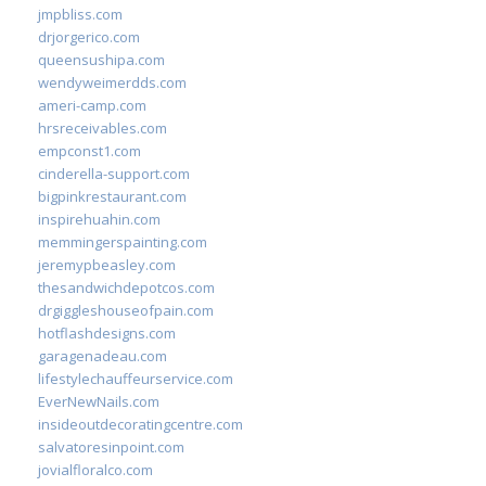
jmpbliss.com
drjorgerico.com
queensushipa.com
wendyweimerdds.com
ameri-camp.com
hrsreceivables.com
empconst1.com
cinderella-support.com
bigpinkrestaurant.com
inspirehuahin.com
memmingerspainting.com
jeremypbeasley.com
thesandwichdepotcos.com
drgiggleshouseofpain.com
hotflashdesigns.com
garagenadeau.com
lifestylechauffeurservice.com
EverNewNails.com
insideoutdecoratingcentre.com
salvatoresinpoint.com
jovialfloralco.com