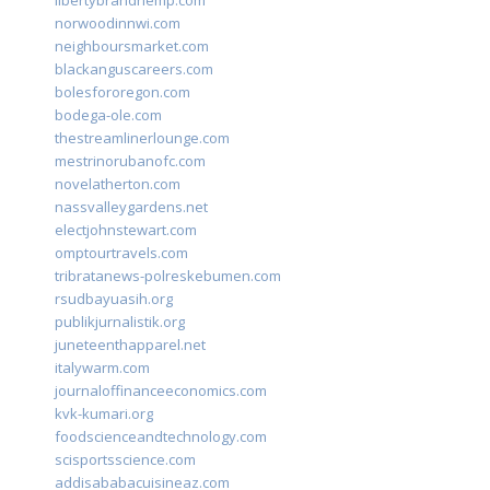
libertybrandhemp.com
norwoodinnwi.com
neighboursmarket.com
blackanguscareers.com
bolesfororegon.com
bodega-ole.com
thestreamlinerlounge.com
mestrinorubanofc.com
novelatherton.com
nassvalleygardens.net
electjohnstewart.com
omptourtravels.com
tribratanews-polreskebumen.com
rsudbayuasih.org
publikjurnalistik.org
juneteenthapparel.net
italywarm.com
journaloffinanceeconomics.com
kvk-kumari.org
foodscienceandtechnology.com
scisportsscience.com
addisababacuisineaz.com