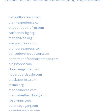
okhealthcareers.com
theintexperience.com
unboundedthefilm.com
catfriends-bg.org
marianlives.org
waywardtees.com
pidfloorsexpress.com
bancodevenezuelaen.com
bettermoodfoodcorporation.com
hingstonnt.com
chooseagender.com
hoverboardssale.com
alaskapolitics.com
stsmp.org
manoelneves.com
mandelaeffectlibrary.com
roselynns.com
balanceyoganj.com
salesforceblogs.com