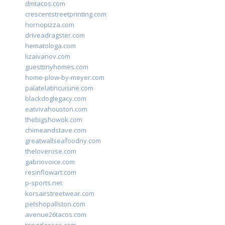
dmtacos.com
crescentstreetprinting.com
hornopizza.com
driveadragster.com
hematologa.com
lizaivanov.com
guesttinyhomes.com
home-plow-by-meyer.com
palatelatincuisine.com
blackdoglegacy.com
eatvivahouston.com
thebigshowok.com
chimeandstave.com
greatwallseafoodny.com
theloverose.com
gabriovoice.com
resinflowart.com
p-sports.net
korsairstreetwear.com
petshopallston.com
avenue26tacos.com