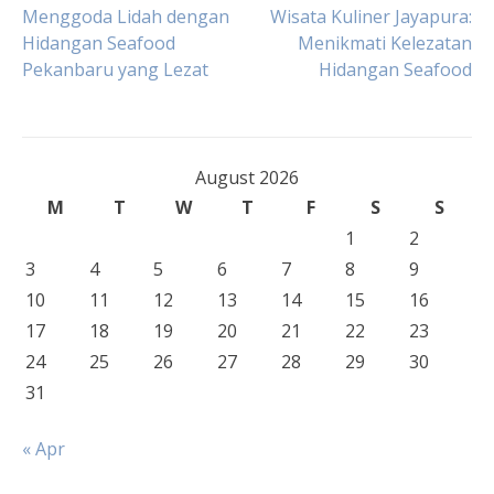
Post
Menggoda Lidah dengan
Wisata Kuliner Jayapura:
Hidangan Seafood
Menikmati Kelezatan
Pekanbaru yang Lezat
Hidangan Seafood
navigation
August 2026
M
T
W
T
F
S
S
1
2
3
4
5
6
7
8
9
10
11
12
13
14
15
16
17
18
19
20
21
22
23
24
25
26
27
28
29
30
31
« Apr