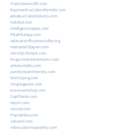
TrainGames365.com
BaytownEvaCationRentals.com
JabalpurCakeDelivery.com
halobjd.com
intelligenceqatar.com
PikaPikaApp.com
takecareofbusinessdfw.org
HamadaOfJapan.com
VersifyLifestyle.com
kingscreekadventures.com
antaeuslabs.com
purelycleanchemdry.com
WishOping.com
shoplegacee.com
bonvivantshop.com
CupPlante.com
mpzin.com
stcreal.com
PopUpFlea.com
valueml.com
rebeccatorresjewelry.com