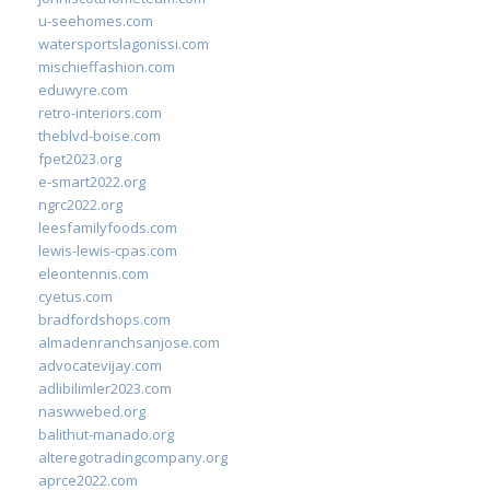
u-seehomes.com
watersportslagonissi.com
mischieffashion.com
eduwyre.com
retro-interiors.com
theblvd-boise.com
fpet2023.org
e-smart2022.org
ngrc2022.org
leesfamilyfoods.com
lewis-lewis-cpas.com
eleontennis.com
cyetus.com
bradfordshops.com
almadenranchsanjose.com
advocatevijay.com
adlibilimler2023.com
naswwebed.org
balithut-manado.org
alteregotradingcompany.org
aprce2022.com