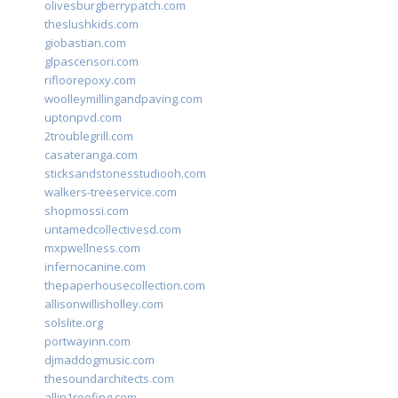
olivesburgberrypatch.com
theslushkids.com
giobastian.com
glpascensori.com
rifloorepoxy.com
woolleymillingandpaving.com
uptonpvd.com
2troublegrill.com
casateranga.com
sticksandstonesstudiooh.com
walkers-treeservice.com
shopmossi.com
untamedcollectivesd.com
mxpwellness.com
infernocanine.com
thepaperhousecollection.com
allisonwillisholley.com
solslite.org
portwayinn.com
djmaddogmusic.com
thesoundarchitects.com
allin1roofing.com