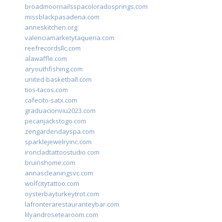
broadmoornailsspacoloradosprings.com
missblackpasadena.com
anneskitchen.org
valenciamarketytaqueria.com
reefrecordsllc.com
alawaffle.com
aryouthfishing.com
united-basketball.com
tios-tacos.com
cafecito-satx.com
graduacionviu2023.com
pecanjackstogo.com
zengardendayspa.com
sparklejewelryinc.com
ironcladtattoostudio.com
bruinshome.com
annascleaningsvc.com
wolfcitytattoo.com
oysterbayturkeytrot.com
lafronterarestauranteybar.com
lilyandrosetearoom.com