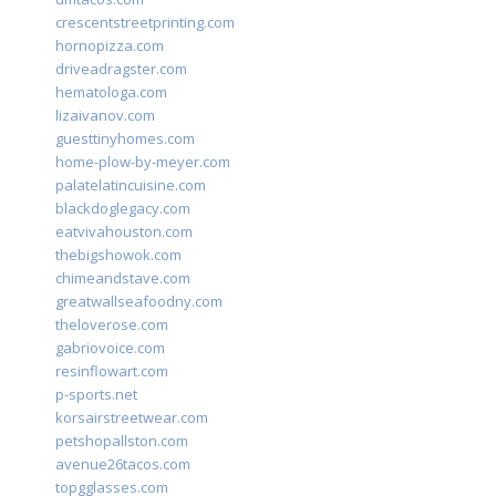
crescentstreetprinting.com
hornopizza.com
driveadragster.com
hematologa.com
lizaivanov.com
guesttinyhomes.com
home-plow-by-meyer.com
palatelatincuisine.com
blackdoglegacy.com
eatvivahouston.com
thebigshowok.com
chimeandstave.com
greatwallseafoodny.com
theloverose.com
gabriovoice.com
resinflowart.com
p-sports.net
korsairstreetwear.com
petshopallston.com
avenue26tacos.com
topgglasses.com