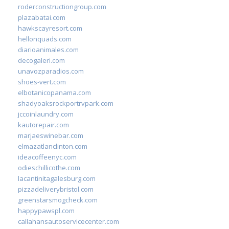
roderconstructiongroup.com
plazabatai.com
hawkscayresort.com
hellonquads.com
diarioanimales.com
decogaleri.com
unavozparadios.com
shoes-vert.com
elbotanicopanama.com
shadyoaksrockportrvpark.com
jccoinlaundry.com
kautorepair.com
marjaeswinebar.com
elmazatlanclinton.com
ideacoffeenyc.com
odieschillicothe.com
lacantinitagalesburg.com
pizzadeliverybristol.com
greenstarsmogcheck.com
happypawspl.com
callahansautoservicecenter.com