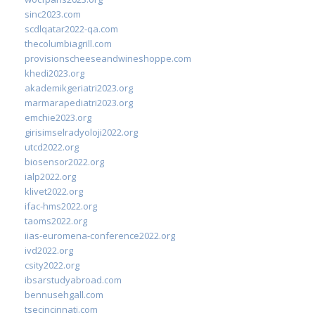
sinc2023.com
scdlqatar2022-qa.com
thecolumbiagrill.com
provisionscheeseandwineshoppe.com
khedi2023.org
akademikgeriatri2023.org
marmarapediatri2023.org
emchie2023.org
girisimselradyoloji2022.org
utcd2022.org
biosensor2022.org
ialp2022.org
klivet2022.org
ifac-hms2022.org
taoms2022.org
iias-euromena-conference2022.org
ivd2022.org
csity2022.org
ibsarstudyabroad.com
bennusehgall.com
tsecincinnati.com