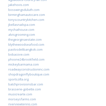
jakehovis.com
bosswingsduluth.com
birminghamautocare.com
tonyscountrykitchen.com
jbellasnailspa.com
mychaihouse.com
alvisgrooming.com
thegeorginaestate.com
blythewoodseafood.com
paolosdelibangkok.com
bobacove.com
phoone24brookfield.com
mickeybarmama.com
roadwayconstructioninc.com
shopdragonflyboutique.com
sportszilla.org
batchprovisionsbar.com
brasserie-gobette.com
musicrearte.com
morseysfarms.com
riverviewtennis.com