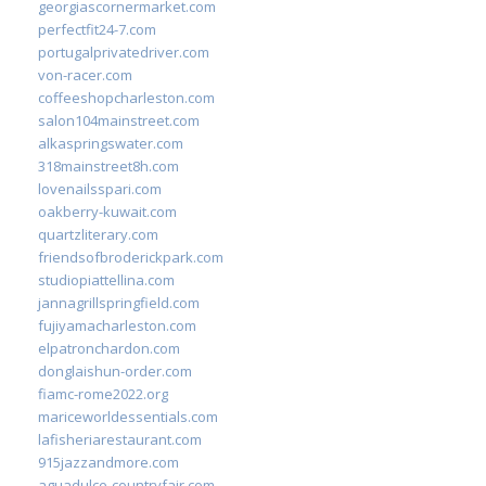
georgiascornermarket.com
perfectfit24-7.com
portugalprivatedriver.com
von-racer.com
coffeeshopcharleston.com
salon104mainstreet.com
alkaspringswater.com
318mainstreet8h.com
lovenailsspari.com
oakberry-kuwait.com
quartzliterary.com
friendsofbroderickpark.com
studiopiattellina.com
jannagrillspringfield.com
fujiyamacharleston.com
elpatronchardon.com
donglaishun-order.com
fiamc-rome2022.org
mariceworldessentials.com
lafisheriarestaurant.com
915jazzandmore.com
aguadulce-countryfair.com