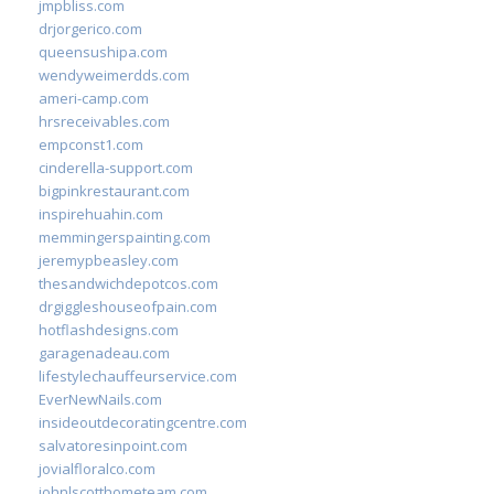
jmpbliss.com
drjorgerico.com
queensushipa.com
wendyweimerdds.com
ameri-camp.com
hrsreceivables.com
empconst1.com
cinderella-support.com
bigpinkrestaurant.com
inspirehuahin.com
memmingerspainting.com
jeremypbeasley.com
thesandwichdepotcos.com
drgiggleshouseofpain.com
hotflashdesigns.com
garagenadeau.com
lifestylechauffeurservice.com
EverNewNails.com
insideoutdecoratingcentre.com
salvatoresinpoint.com
jovialfloralco.com
johnlscotthometeam.com