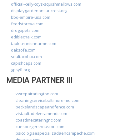
official-kelly-toys-squishmallows.com
displaygardenonsuncrest.org
bbq-empire-usa.com
feedstoreva.com
drogopets.com
ediblechalk.com
tabletennisnearme.com
oaksofa.com
soultacohtx.com
capishcaps.com
gpsyfl.org
MEDIA PARTNER III
vwrepairarlington.com
cleaningservicebaltimore-md.com
beckslandscapeandfence.com
vistaaltadelveramendi.com
coastlinecateringnc.com
cuesburgershouston.com
psicologiaespecializadaencampeche.com
dmtacos.com