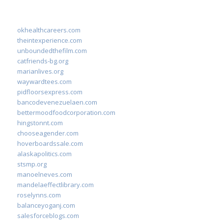
okhealthcareers.com
theintexperience.com
unboundedthefilm.com
catfriends-bg.org
marianlives.org
waywardtees.com
pidfloorsexpress.com
bancodevenezuelaen.com
bettermoodfoodcorporation.com
hingstonnt.com
chooseagender.com
hoverboardssale.com
alaskapolitics.com
stsmp.org
manoelneves.com
mandelaeffectlibrary.com
roselynns.com
balanceyoganj.com
salesforceblogs.com