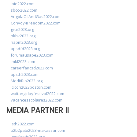
ibie2022.com
sbcc-2022.com
AngolaOilAndGas2022.com
Convoy4Freedom2022.com
grur2023.org
hkhk2023.org
napm2023.org
apsdfd2023.org
forumausape2023.com
imkl2023.com
careerfaircsd2023.com
apsth2023.com
MedItRio2023.org
lcicon2023boston.com
waitangidayfestival2022.com
vacancesscolaires2022.com
MEDIA PARTNER II
isth2022.com
p2b2pabi2023-makassar.com
wocfparis2023.org