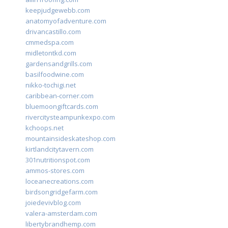
keepjudgewebb.com
anatomyofadventure.com
drivancastillo.com
cmmedspa.com
midletontkd.com
gardensandgrills.com
basilfoodwine.com
nikko-tochigi.net
caribbean-corner.com
bluemoongiftcards.com
rivercitysteampunkexpo.com
kchoops.net
mountainsideskateshop.com
kirtlandcitytavern.com
301nutritionspot.com
ammos-stores.com
loceanecreations.com
birdsongridgefarm.com
joiedevivblog.com
valera-amsterdam.com
libertybrandhemp.com