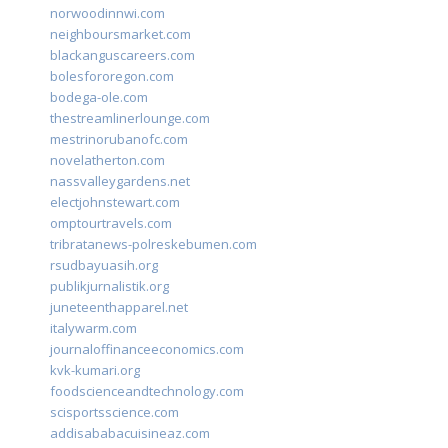
norwoodinnwi.com
neighboursmarket.com
blackanguscareers.com
bolesfororegon.com
bodega-ole.com
thestreamlinerlounge.com
mestrinorubanofc.com
novelatherton.com
nassvalleygardens.net
electjohnstewart.com
omptourtravels.com
tribratanews-polreskebumen.com
rsudbayuasih.org
publikjurnalistik.org
juneteenthapparel.net
italywarm.com
journaloffinanceeconomics.com
kvk-kumari.org
foodscienceandtechnology.com
scisportsscience.com
addisababacuisineaz.com