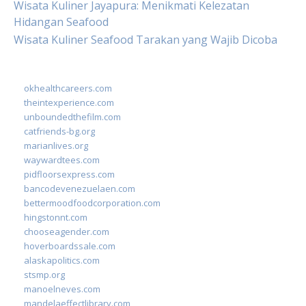
Wisata Kuliner Jayapura: Menikmati Kelezatan
Hidangan Seafood
Wisata Kuliner Seafood Tarakan yang Wajib Dicoba
okhealthcareers.com
theintexperience.com
unboundedthefilm.com
catfriends-bg.org
marianlives.org
waywardtees.com
pidfloorsexpress.com
bancodevenezuelaen.com
bettermoodfoodcorporation.com
hingstonnt.com
chooseagender.com
hoverboardssale.com
alaskapolitics.com
stsmp.org
manoelneves.com
mandelaeffectlibrary.com