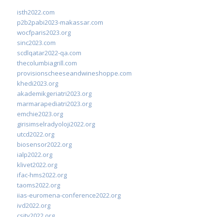
isth2022.com
p2b2pabi2023-makassar.com
wocfparis2023.org
sinc2023.com
scdlqatar2022-qa.com
thecolumbiagrill.com
provisionscheeseandwineshoppe.com
khedi2023.org
akademikgeriatri2023.org
marmarapediatri2023.org
emchie2023.org
girisimselradyoloji2022.org
utcd2022.org
biosensor2022.org
ialp2022.org
klivet2022.org
ifac-hms2022.org
taoms2022.org
iias-euromena-conference2022.org
ivd2022.org
csity2022.org