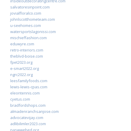
insideoutdecoratingcentre.com
salvatoresinpoint.com
jovialfloralco.com
johnlscotthometeam.com
u-seehomes.com
watersportslagonissi.com
mischieffashion.com
eduwyre.com
retro-interiors.com
theblvd-boise.com
fpet2023.org
e-smart2022.org
ngrc2022.org
leesfamilyfoods.com
lewis-lewis-cpas.com
eleontennis.com
cyetus.com
bradfordshops.com
almadenranchsanjose.com
advocatevijay.com
adlibilimler2023.com
naswwebed.org