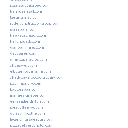
ibsarstudyabroad.com
bennusehgall.com
tsecincinnati.com
roderconstructiongroup.com
plazabatai.com
hawkscayresort.com
hellonquads.com
diarioanimales.com
decogaleri.com
unavozparadios.com
shoes-vert.com
elbotanicopanama.com
shadyoaksrockportrvpark.com
jccoinlaundry.com
kautorepair.com
marjaeswinebar.com
elmazatlanclinton.com
ideacoffeenyc.com
odieschillicothe.com
lacantinitagalesburg.com
pizzadeliverybristol.com