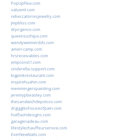
PopUpFlea.com
valueml.com
rebeccatorresjewelry.com
jmpbliss.com
drjorgerico.com
queensushipa.com
wendyweimerdds.com
ameri-camp.com
hrsreceivables.com
empconst1.com
cinderella-support.com
bigpinkrestaurant.com
inspirehuahin.com
memmingerspainting.com
jeremypbeasley.com
thesandwichdepotcos.com
drgiggleshouseofpain.com
hotflashdesigns.com
garagenadeau.com
lifestylechauffeurservice.com
EverNewNails.com