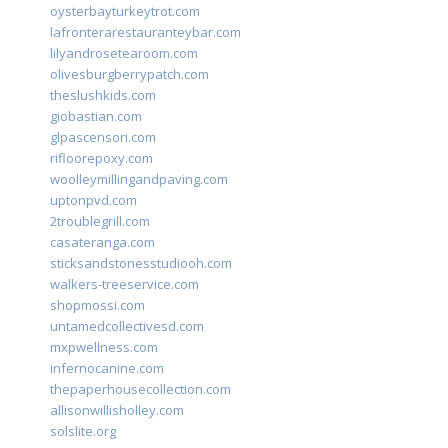
oysterbayturkeytrot.com
lafronterarestauranteybar.com
lilyandrosetearoom.com
olivesburgberrypatch.com
theslushkids.com
giobastian.com
glpascensori.com
rifloorepoxy.com
woolleymillingandpaving.com
uptonpvd.com
2troublegrill.com
casateranga.com
sticksandstonesstudiooh.com
walkers-treeservice.com
shopmossi.com
untamedcollectivesd.com
mxpwellness.com
infernocanine.com
thepaperhousecollection.com
allisonwillisholley.com
solslite.org