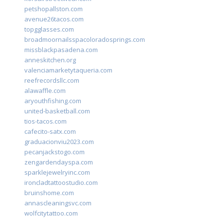
petshopallston.com
avenue26tacos.com
topgglasses.com
broadmoornailsspacoloradosprings.com
missblackpasadena.com
anneskitchen.org
valenciamarketytaqueria.com
reefrecordsllc.com
alawaffle.com
aryouthfishing.com
united-basketball.com
tios-tacos.com
cafecito-satx.com
graduacionviu2023.com
pecanjackstogo.com
zengardendayspa.com
sparklejewelryinc.com
ironcladtattoostudio.com
bruinshome.com
annascleaningsvc.com
wolfcitytattoo.com