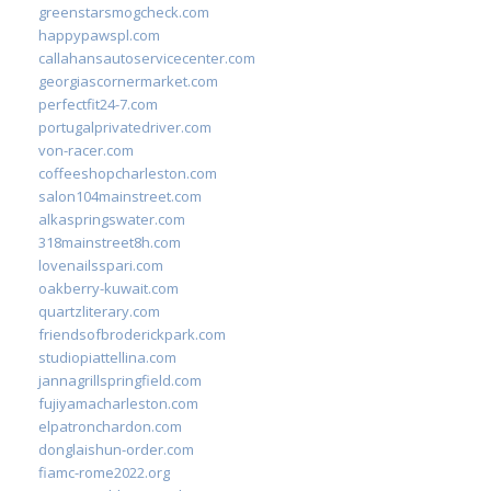
greenstarsmogcheck.com
happypawspl.com
callahansautoservicecenter.com
georgiascornermarket.com
perfectfit24-7.com
portugalprivatedriver.com
von-racer.com
coffeeshopcharleston.com
salon104mainstreet.com
alkaspringswater.com
318mainstreet8h.com
lovenailsspari.com
oakberry-kuwait.com
quartzliterary.com
friendsofbroderickpark.com
studiopiattellina.com
jannagrillspringfield.com
fujiyamacharleston.com
elpatronchardon.com
donglaishun-order.com
fiamc-rome2022.org