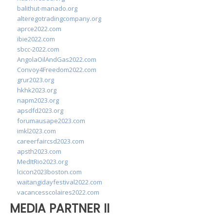
balithut-manado.org
alteregotradingcompany.org
aprce2022.com
ibie2022.com
sbcc-2022.com
AngolaOilAndGas2022.com
Convoy4Freedom2022.com
grur2023.org
hkhk2023.org
napm2023.org
apsdfd2023.org
forumausape2023.com
imkl2023.com
careerfaircsd2023.com
apsth2023.com
MedItRio2023.org
lcicon2023boston.com
waitangidayfestival2022.com
vacancesscolaires2022.com
MEDIA PARTNER II