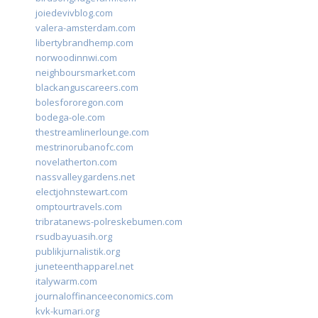
joiedevivblog.com
valera-amsterdam.com
libertybrandhemp.com
norwoodinnwi.com
neighboursmarket.com
blackanguscareers.com
bolesfororegon.com
bodega-ole.com
thestreamlinerlounge.com
mestrinorubanofc.com
novelatherton.com
nassvalleygardens.net
electjohnstewart.com
omptourtravels.com
tribratanews-polreskebumen.com
rsudbayuasih.org
publikjurnalistik.org
juneteenthapparel.net
italywarm.com
journaloffinanceeconomics.com
kvk-kumari.org