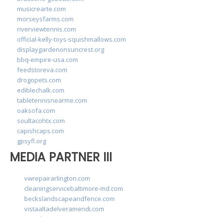
musicrearte.com
morseysfarms.com
riverviewtennis.com
official-kelly-toys-squishmallows.com
displaygardenonsuncrest.org
bbq-empire-usa.com
feedstoreva.com
drogopets.com
ediblechalk.com
tabletennisnearme.com
oaksofa.com
soultacohtx.com
capishcaps.com
gpsyfl.org
MEDIA PARTNER III
vwrepairarlington.com
cleaningservicebaltimore-md.com
beckslandscapeandfence.com
vistaaltadelveramendi.com