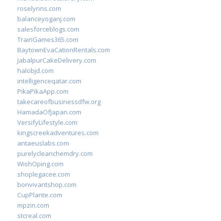
roselynns.com
balanceyoganj.com
salesforceblogs.com
TrainGames365.com
BaytownEvaCationRentals.com
JabalpurCakeDelivery.com
halobjd.com
intelligenceqatar.com
PikaPikaApp.com
takecareofbusinessdfw.org
HamadaOfJapan.com
VersifyLifestyle.com
kingscreekadventures.com
antaeuslabs.com
purelycleanchemdry.com
WishOping.com
shoplegacee.com
bonvivantshop.com
CupPlante.com
mpzin.com
stcreal.com