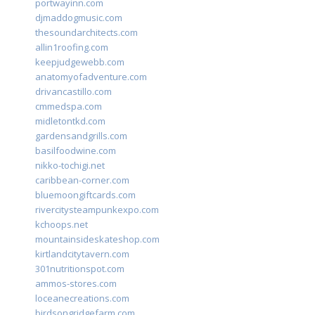
portwayinn.com
djmaddogmusic.com
thesoundarchitects.com
allin1roofing.com
keepjudgewebb.com
anatomyofadventure.com
drivancastillo.com
cmmedspa.com
midletontkd.com
gardensandgrills.com
basilfoodwine.com
nikko-tochigi.net
caribbean-corner.com
bluemoongiftcards.com
rivercitysteampunkexpo.com
kchoops.net
mountainsideskateshop.com
kirtlandcitytavern.com
301nutritionspot.com
ammos-stores.com
loceanecreations.com
birdsongridgefarm.com