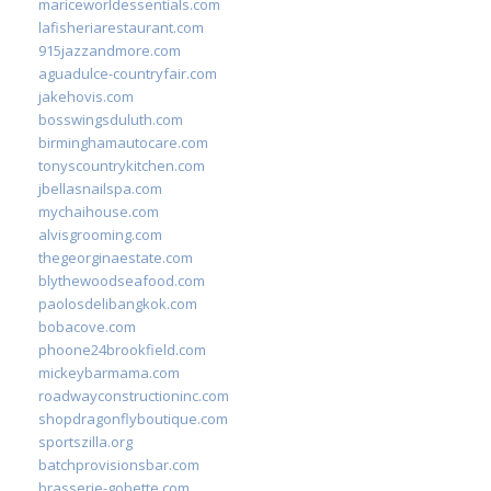
mariceworldessentials.com
lafisheriarestaurant.com
915jazzandmore.com
aguadulce-countryfair.com
jakehovis.com
bosswingsduluth.com
birminghamautocare.com
tonyscountrykitchen.com
jbellasnailspa.com
mychaihouse.com
alvisgrooming.com
thegeorginaestate.com
blythewoodseafood.com
paolosdelibangkok.com
bobacove.com
phoone24brookfield.com
mickeybarmama.com
roadwayconstructioninc.com
shopdragonflyboutique.com
sportszilla.org
batchprovisionsbar.com
brasserie-gobette.com