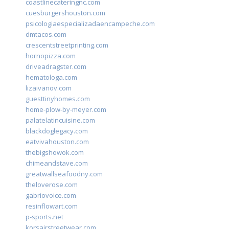
coastlinecateringnc.com
cuesburgershouston.com
psicologiaespecializadaencampeche.com
dmtacos.com
crescentstreetprinting.com
hornopizza.com
driveadragster.com
hematologa.com
lizaivanov.com
guesttinyhomes.com
home-plow-by-meyer.com
palatelatincuisine.com
blackdoglegacy.com
eatvivahouston.com
thebigshowok.com
chimeandstave.com
greatwallseafoodny.com
theloverose.com
gabriovoice.com
resinflowart.com
p-sports.net
korsairstreetwear.com