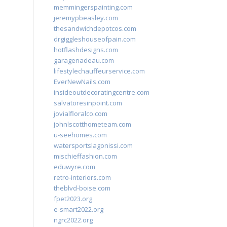
memmingerspainting.com
jeremypbeasley.com
thesandwichdepotcos.com
drgiggleshouseofpain.com
hotflashdesigns.com
garagenadeau.com
lifestylechauffeurservice.com
EverNewNails.com
insideoutdecoratingcentre.com
salvatoresinpoint.com
jovialfloralco.com
johnlscotthometeam.com
u-seehomes.com
watersportslagonissi.com
mischieffashion.com
eduwyre.com
retro-interiors.com
theblvd-boise.com
fpet2023.org
e-smart2022.org
ngrc2022.org