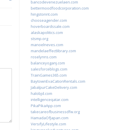
bancodevenezuelaen.com
bettermoodfoodcorporation.com
hingstonnt.com
chooseagender.com
hoverboardssale.com
alaskapolitics.com
stsmp.org
manoelneves.com
mandelaeffectlibrary.com
roselynns.com
balanceyoganj.com
salesforceblogs.com
TrainGames365.com
BaytownEvaCationRentals.com
JabalpurCakeDelivery.com
halobjd.com
intelligenceqatar.com
PikaPikaApp.com
takecareofbusinessdfw.org
HamadaOfJapan.com
VersifyLifestyle.com