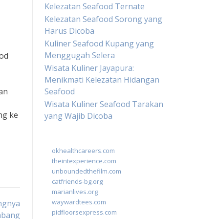
Kelezatan Seafood Ternate
Kelezatan Seafood Sorong yang
Harus Dicoba
Kuliner Seafood Kupang yang
Menggugah Selera
ood
Wisata Kuliner Jayapura:
Menikmati Kelezatan Hidangan
aan
Seafood
Wisata Kuliner Seafood Tarakan
ng ke
yang Wajib Dicoba
okhealthcareers.com
theintexperience.com
unboundedthefilm.com
catfriends-bg.org
marianlives.org
waywardtees.com
ngnya
pidfloorsexpress.com
mbang