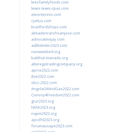
leesfamilyfoods.com
lewis-lewis-cpas.com
eleontennis.com
cyetus.com
bradfordshops.com
almadenranchsanjose.com
advocatevijay.com
adlibilimler2023.com
naswwebed.org
balithut-manado.org
alteregotradingcompany.org
aprce2022.com
ibie2022.com
sbcc-2022.com
AngolaOilAndGas2022.com
Convoy4Freedom2022.com
grur2023.org
hkhk2023.org
napm2023.org
apsdfd2023.org
forumausape2023.com