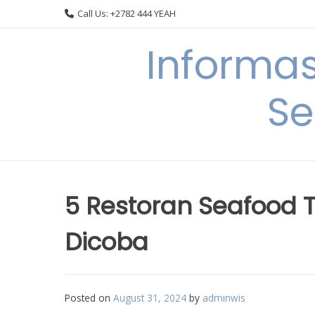
Skip
Call Us: +2782 444 YEAH
to
content
Informa
Se
5 Restoran Seafood 
Dicoba
Posted on
August 31, 2024
by
adminwis