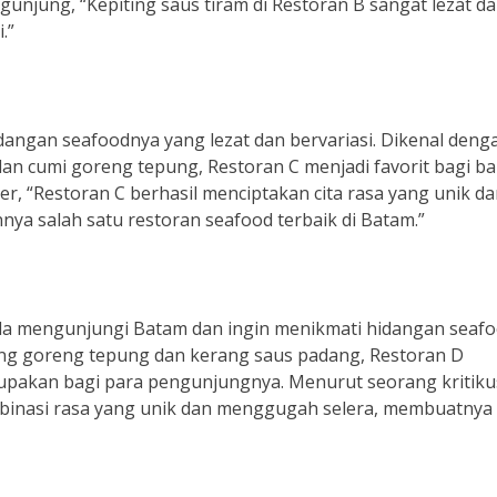
gunjung, “Kepiting saus tiram di Restoran B sangat lezat d
.”
dangan seafoodnya yang lezat dan bervariasi. Dikenal deng
dan cumi goreng tepung, Restoran C menjadi favorit bagi b
, “Restoran C berhasil menciptakan cita rasa yang unik d
nya salah satu restoran seafood terbaik di Batam.”
Anda mengunjungi Batam dan ingin menikmati hidangan seaf
ng goreng tepung dan kerang saus padang, Restoran D
upakan bagi para pengunjungnya. Menurut seorang kritiku
mbinasi rasa yang unik dan menggugah selera, membuatnya 