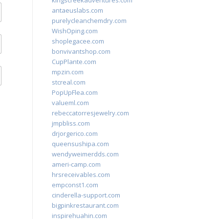
kingscreekadventures.com
antaeuslabs.com
purelycleanchemdry.com
WishOping.com
shoplegacee.com
bonvivantshop.com
CupPlante.com
mpzin.com
stcreal.com
PopUpFlea.com
valueml.com
rebeccatorresjewelry.com
jmpbliss.com
drjorgerico.com
queensushipa.com
wendyweimerdds.com
ameri-camp.com
hrsreceivables.com
empconst1.com
cinderella-support.com
bigpinkrestaurant.com
inspirehuahin.com