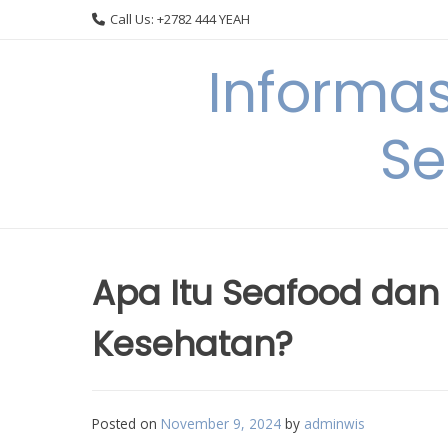
Skip
Call Us: +2782 444 YEAH
to
content
Informa
Se
Apa Itu Seafood dan
Kesehatan?
Posted on
November 9, 2024
by
adminwis