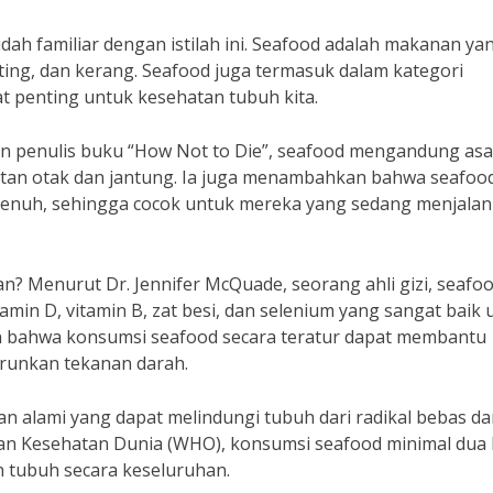
dah familiar dengan istilah ini. Seafood adalah makanan ya
epiting, dan kerang. Seafood juga termasuk dalam kategori
t penting untuk kesehatan tubuh kita.
dan penulis buku “How Not to Die”, seafood mengandung as
tan otak dan jantung. Ia juga menambahkan bahwa seafood
jenuh, sehingga cocok untuk mereka yang sedang menjalan
? Menurut Dr. Jennifer McQuade, seorang ahli gizi, seafo
min D, vitamin B, zat besi, dan selenium yang sangat baik 
n bahwa konsumsi seafood secara teratur dapat membantu
runkan tekanan darah.
an alami yang dapat melindungi tubuh dari radikal bebas d
 Kesehatan Dunia (WHO), konsumsi seafood minimal dua k
tubuh secara keseluruhan.