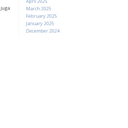
April 2025
 juga
March 2025
February 2025
January 2025
December 2024
November 2024
October 2024
September 2024
August 2024
July 2024
Search
for:
Recent Posts
at dan
ergizi
Menggoda Lidah dengan