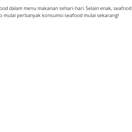
food dalam menu makanan sehari-hari. Selain enak, seafood
yo mulai perbanyak konsumsi seafood mulai sekarang!
kat Anda
Keindahan Rasa Makanan Kepiting Laut: Lez
B