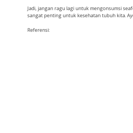
Jadi, jangan ragu lagi untuk mengonsumsi sea
sangat penting untuk kesehatan tubuh kita. A
Referensi:
1. Michael Greger, “How Not to Die”
2. Jennifer McQuade, ahli gizi
3. Badan Kesehatan Dunia (WHO)
[ad_2]
Posted in
Blog
Tagged
apa itu seafood
Post
Rasakan Sensasi Makanan Seafood Segar di De