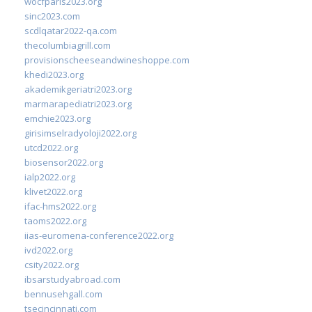
wocfparis2023.org
sinc2023.com
scdlqatar2022-qa.com
thecolumbiagrill.com
provisionscheeseandwineshoppe.com
khedi2023.org
akademikgeriatri2023.org
marmarapediatri2023.org
emchie2023.org
girisimselradyoloji2022.org
utcd2022.org
biosensor2022.org
ialp2022.org
klivet2022.org
ifac-hms2022.org
taoms2022.org
iias-euromena-conference2022.org
ivd2022.org
csity2022.org
ibsarstudyabroad.com
bennusehgall.com
tsecincinnati.com