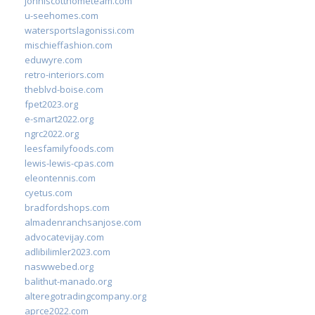
johnlscotthometeam.com
u-seehomes.com
watersportslagonissi.com
mischieffashion.com
eduwyre.com
retro-interiors.com
theblvd-boise.com
fpet2023.org
e-smart2022.org
ngrc2022.org
leesfamilyfoods.com
lewis-lewis-cpas.com
eleontennis.com
cyetus.com
bradfordshops.com
almadenranchsanjose.com
advocatevijay.com
adlibilimler2023.com
naswwebed.org
balithut-manado.org
alteregotradingcompany.org
aprce2022.com