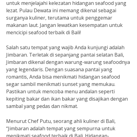
untuk menjelajahi kelezatan hidangan seafood yang
lezat. Pulau Dewata ini memang dikenal sebagai
surganya kuliner, terutama untuk penggemar
makanan laut. Jangan lewatkan kesempatan untuk
mencicipi seafood terbaik di Bali!
Salah satu tempat yang wajib Anda kunjungi adalah
Jimbaran. Terletak di sepanjang pantai selatan Bali,
Jimbaran dikenal dengan warung-warung seafoodnya
yang legendaris. Dengan suasana pantai yang
romantis, Anda bisa menikmati hidangan seafood
segar sambil menikmati sunset yang memukau.
Pastikan untuk mencoba menu andalan seperti
kepiting bakar dan ikan bakar yang disajikan dengan
sambal yang pedas dan nikmat.
Menurut Chef Putu, seorang ahli kuliner di Bali,
“Jimbaran adalah tempat yang sempurna untuk
menikmati seafood terbaik di Bali. Hidangan-