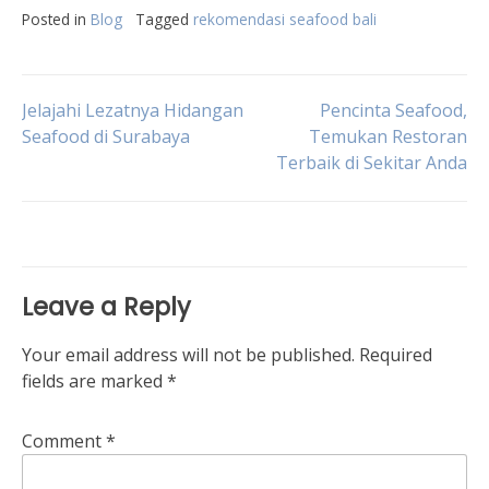
Posted in
Blog
Tagged
rekomendasi seafood bali
Post
Jelajahi Lezatnya Hidangan
Pencinta Seafood,
Seafood di Surabaya
Temukan Restoran
Terbaik di Sekitar Anda
navigation
Leave a Reply
Your email address will not be published.
Required
fields are marked
*
Comment
*