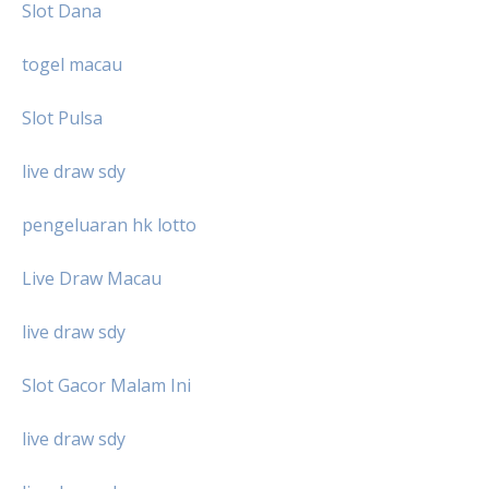
Slot Dana
togel macau
Slot Pulsa
live draw sdy
pengeluaran hk lotto
Live Draw Macau
live draw sdy
Slot Gacor Malam Ini
live draw sdy