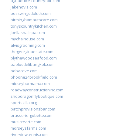
aguadulce-countryfair.com
jakehovis.com
bosswingsduluth.com
birminghamautocare.com
tonyscountrykitchen.com
jbellasnailspa.com
mychaihouse.com
alvisgrooming.com
thegeorginaestate.com
blythewoodseafood.com
paolosdelibangkok.com
bobacove.com
phoone24brookfield.com
mickeybarmama.com
roadwayconstructioninc.com
shopdragonflyboutique.com
sportszilla.org
batchprovisionsbar.com
brasserie-gobette.com
musicrearte.com
morseysfarms.com
riverviewtennis.com