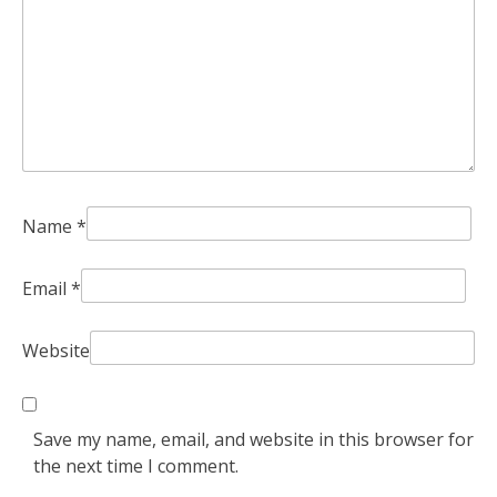
Name
*
Email
*
Website
Save my name, email, and website in this browser for
the next time I comment.