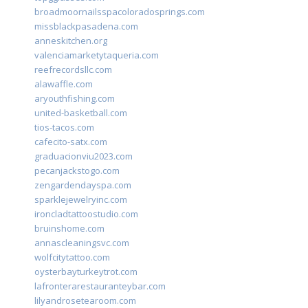
broadmoornailsspacoloradosprings.com
missblackpasadena.com
anneskitchen.org
valenciamarketytaqueria.com
reefrecordsllc.com
alawaffle.com
aryouthfishing.com
united-basketball.com
tios-tacos.com
cafecito-satx.com
graduacionviu2023.com
pecanjackstogo.com
zengardendayspa.com
sparklejewelryinc.com
ironcladtattoostudio.com
bruinshome.com
annascleaningsvc.com
wolfcitytattoo.com
oysterbayturkeytrot.com
lafronterarestauranteybar.com
lilyandrosetearoom.com