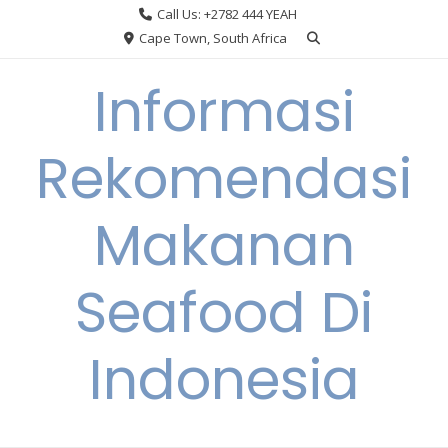
Skip
Call Us: +2782 444 YEAH
to
Cape Town, South Africa
content
Informasi
Rekomendasi
Makanan
Seafood Di
Indonesia