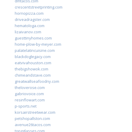
dmtacos.com
crescentstreetprinting.com
hornopizza.com
driveadragster.com
hematologa.com
lizaivanov.com
guesttinyhomes.com
home-plow-by-meyer.com
palatelatincuisine.com
blackdoglegacy.com
eatvivahouston.com
thebigshowok.com
chimeandstave.com
greatwallseafoodny.com
theloverose.com
gabriovoice.com
resinflowart.com
p-sports.net
korsairstreetwear.com
petshopallston.com
avenue26tacos.com
topgglasses.com