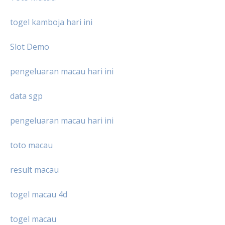
togel kamboja hari ini
Slot Demo
pengeluaran macau hari ini
data sgp
pengeluaran macau hari ini
toto macau
result macau
togel macau 4d
togel macau