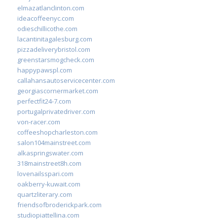
elmazatlanclinton.com
ideacoffeenyc.com
odieschillicothe.com
lacantinitagalesburg.com
pizzadeliverybristol.com
greenstarsmogcheck.com
happypawspl.com
callahansautoservicecenter.com
georgiascornermarket.com
perfectfit24-7.com
portugalprivatedriver.com
von-racer.com
coffeeshopcharleston.com
salon104mainstreet.com
alkaspringswater.com
318mainstreet8h.com
lovenailsspari.com
oakberry-kuwait.com
quartzliterary.com
friendsofbroderickpark.com
studiopiattellina.com