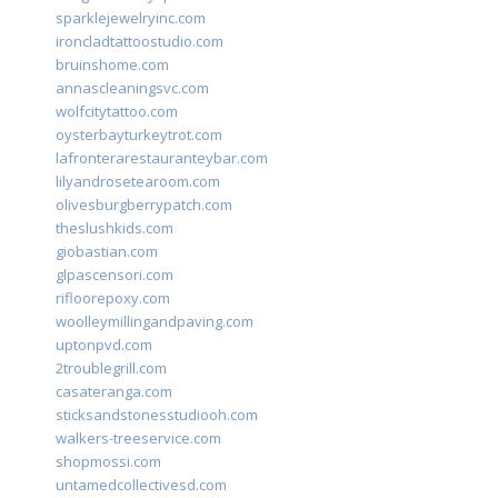
sparklejewelryinc.com
ironcladtattoostudio.com
bruinshome.com
annascleaningsvc.com
wolfcitytattoo.com
oysterbayturkeytrot.com
lafronterarestauranteybar.com
lilyandrosetearoom.com
olivesburgberrypatch.com
theslushkids.com
giobastian.com
glpascensori.com
rifloorepoxy.com
woolleymillingandpaving.com
uptonpvd.com
2troublegrill.com
casateranga.com
sticksandstonesstudiooh.com
walkers-treeservice.com
shopmossi.com
untamedcollectivesd.com