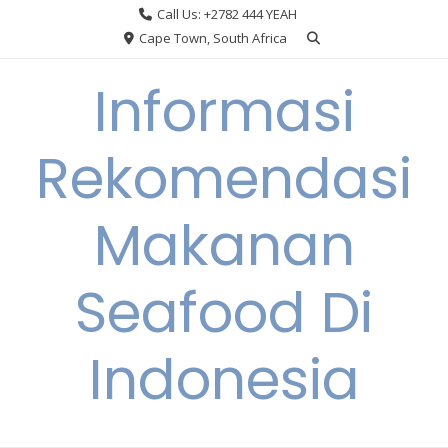
Skip
Call Us: +2782 444 YEAH
to
Cape Town, South Africa
content
Informasi
Rekomendasi
Makanan
Seafood Di
Indonesia