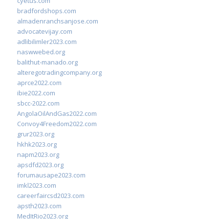
cyetus.com
bradfordshops.com
almadenranchsanjose.com
advocatevijay.com
adlibilimler2023.com
naswwebed.org
balithut-manado.org
alteregotradingcompany.org
aprce2022.com
ibie2022.com
sbcc-2022.com
AngolaOilAndGas2022.com
Convoy4Freedom2022.com
grur2023.org
hkhk2023.org
napm2023.org
apsdfd2023.org
forumausape2023.com
imkl2023.com
careerfaircsd2023.com
apsth2023.com
MedItRio2023.org