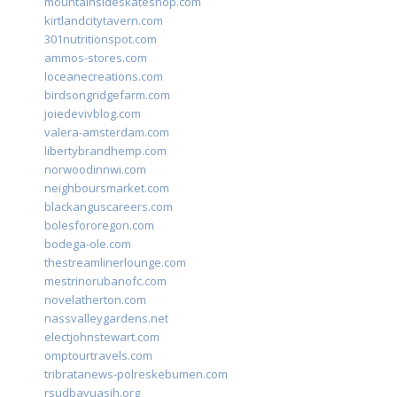
mountainsideskateshop.com
kirtlandcitytavern.com
301nutritionspot.com
ammos-stores.com
loceanecreations.com
birdsongridgefarm.com
joiedevivblog.com
valera-amsterdam.com
libertybrandhemp.com
norwoodinnwi.com
neighboursmarket.com
blackanguscareers.com
bolesfororegon.com
bodega-ole.com
thestreamlinerlounge.com
mestrinorubanofc.com
novelatherton.com
nassvalleygardens.net
electjohnstewart.com
omptourtravels.com
tribratanews-polreskebumen.com
rsudbayuasih.org