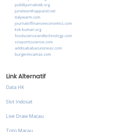
publikjurnalistik.org
juneteenthapparel.net
italywarm.com
journaloffinanceeconomics.com
kvk-kumari.org
foodscienceandtechnology.com
scisportsscience.com
addisababacuisineaz.com
burgerimcamas.com
Link Alternatif
Data HK
Slot Indosat
Live Draw Macau
Toto Macau