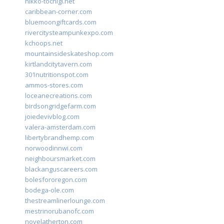
nikko-tochigi.net
caribbean-corner.com
bluemoongiftcards.com
rivercitysteampunkexpo.com
kchoops.net
mountainsideskateshop.com
kirtlandcitytavern.com
301nutritionspot.com
ammos-stores.com
loceanecreations.com
birdsongridgefarm.com
joiedevivblog.com
valera-amsterdam.com
libertybrandhemp.com
norwoodinnwi.com
neighboursmarket.com
blackanguscareers.com
bolesfororegon.com
bodega-ole.com
thestreamlinerlounge.com
mestrinorubanofc.com
novelatherton.com