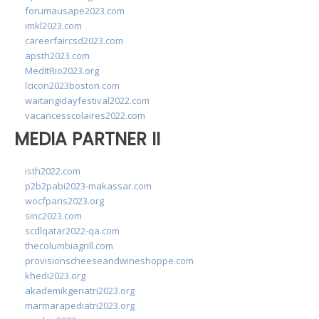
forumausape2023.com
imkl2023.com
careerfaircsd2023.com
apsth2023.com
MedItRio2023.org
lcicon2023boston.com
waitangidayfestival2022.com
vacancesscolaires2022.com
MEDIA PARTNER II
isth2022.com
p2b2pabi2023-makassar.com
wocfparis2023.org
sinc2023.com
scdlqatar2022-qa.com
thecolumbiagrill.com
provisionscheeseandwineshoppe.com
khedi2023.org
akademikgeriatri2023.org
marmarapediatri2023.org