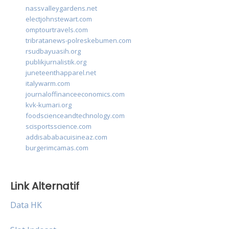
nassvalleygardens.net
electjohnstewart.com
omptourtravels.com
tribratanews-polreskebumen.com
rsudbayuasih.org
publikjurnalistik.org
juneteenthapparel.net
italywarm.com
journaloffinanceeconomics.com
kvk-kumari.org
foodscienceandtechnology.com
scisportsscience.com
addisababacuisineaz.com
burgerimcamas.com
Link Alternatif
Data HK