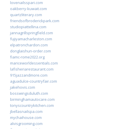
lovenailsspari.com
oakberry-kuwait.com
quartzliterary.com
friendsofbroderickpark.com
studiopiattellina.com
jannagrillspringfield.com
fujiyamacharleston.com
elpatronchardon.com
donglaishun-order.com
fiamc-rome2022.org
mariceworldessentials.com
lafisheriarestaurant.com
915jazzandmore.com
aguadulce-countryfair.com
jakehovis.com
bosswingsduluth.com
birminghamautocare.com
tonyscountrykitchen.com
jbellasnailspa.com
mychaihouse.com
alvisgrooming.com