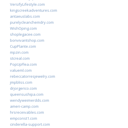
VersifyLifestyle.com
kingscreekadventures.com
antaeuslabs.com
purelycleanchemdry.com
WishOping.com
shoplegacee.com
bonvivantshop.com
CupPlante.com
mpzin.com
stcreal.com
PopUpFlea.com
valueml.com
rebeccatorresjewelry.com
jmpbliss.com
drjorgerico.com
queensushipa.com
wendyweimerdds.com
ameri-camp.com
hrsreceivables.com
empconst1.com
cinderella-support.com