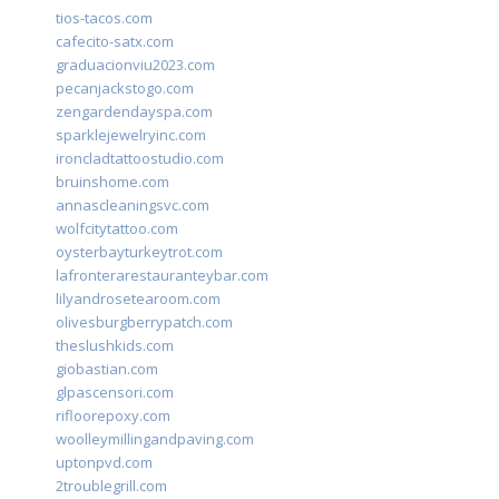
tios-tacos.com
cafecito-satx.com
graduacionviu2023.com
pecanjackstogo.com
zengardendayspa.com
sparklejewelryinc.com
ironcladtattoostudio.com
bruinshome.com
annascleaningsvc.com
wolfcitytattoo.com
oysterbayturkeytrot.com
lafronterarestauranteybar.com
lilyandrosetearoom.com
olivesburgberrypatch.com
theslushkids.com
giobastian.com
glpascensori.com
rifloorepoxy.com
woolleymillingandpaving.com
uptonpvd.com
2troublegrill.com