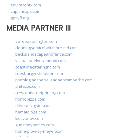
soultacohtx.com
capishcaps.com
gpsyfl.org
MEDIA PARTNER III
vwrepairarlington.com
cleaningservicebaltimore-md.com
beckslandscapeandfence.com
vistaaltadelveramendi.com
coastlinecateringnc.com
cuesburgershouston.com
psicologiaespecializadaencampeche.com
dmtacos.com
crescentstreetprinting.com
hornopizza.com
driveadragster.com
hematologa.com
lizaivanov.com
guesttinyhomes.com
home-plow-by-meyer.com