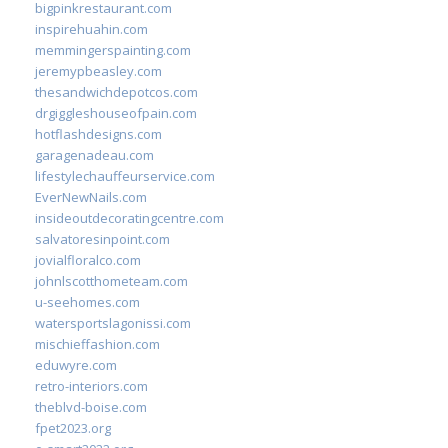
bigpinkrestaurant.com
inspirehuahin.com
memmingerspainting.com
jeremypbeasley.com
thesandwichdepotcos.com
drgiggleshouseofpain.com
hotflashdesigns.com
garagenadeau.com
lifestylechauffeurservice.com
EverNewNails.com
insideoutdecoratingcentre.com
salvatoresinpoint.com
jovialfloralco.com
johnlscotthometeam.com
u-seehomes.com
watersportslagonissi.com
mischieffashion.com
eduwyre.com
retro-interiors.com
theblvd-boise.com
fpet2023.org