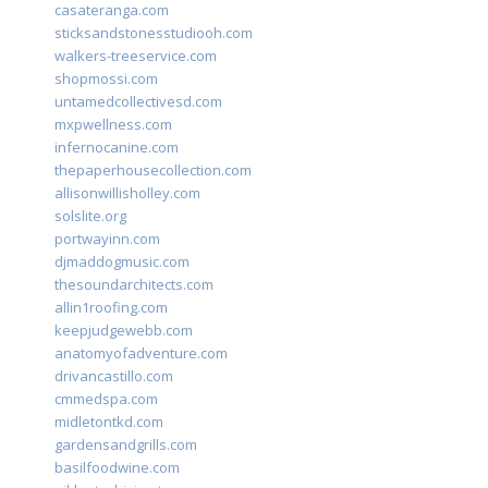
casateranga.com
sticksandstonesstudiooh.com
walkers-treeservice.com
shopmossi.com
untamedcollectivesd.com
mxpwellness.com
infernocanine.com
thepaperhousecollection.com
allisonwillisholley.com
solslite.org
portwayinn.com
djmaddogmusic.com
thesoundarchitects.com
allin1roofing.com
keepjudgewebb.com
anatomyofadventure.com
drivancastillo.com
cmmedspa.com
midletontkd.com
gardensandgrills.com
basilfoodwine.com