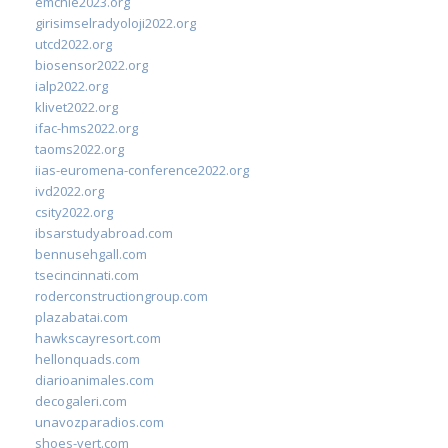
emchie2023.org
girisimselradyoloji2022.org
utcd2022.org
biosensor2022.org
ialp2022.org
klivet2022.org
ifac-hms2022.org
taoms2022.org
iias-euromena-conference2022.org
ivd2022.org
csity2022.org
ibsarstudyabroad.com
bennusehgall.com
tsecincinnati.com
roderconstructiongroup.com
plazabatai.com
hawkscayresort.com
hellonquads.com
diarioanimales.com
decogaleri.com
unavozparadios.com
shoes-vert.com