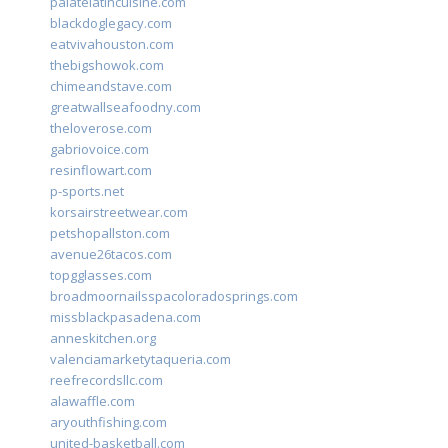
palatelatincuisine.com
blackdoglegacy.com
eatvivahouston.com
thebigshowok.com
chimeandstave.com
greatwallseafoodny.com
theloverose.com
gabriovoice.com
resinflowart.com
p-sports.net
korsairstreetwear.com
petshopallston.com
avenue26tacos.com
topgglasses.com
broadmoornailsspacoloradosprings.com
missblackpasadena.com
anneskitchen.org
valenciamarketytaqueria.com
reefrecordsllc.com
alawaffle.com
aryouthfishing.com
united-basketball.com