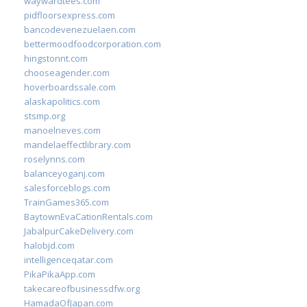
waywardtees.com
pidfloorsexpress.com
bancodevenezuelaen.com
bettermoodfoodcorporation.com
hingstonnt.com
chooseagender.com
hoverboardssale.com
alaskapolitics.com
stsmp.org
manoelneves.com
mandelaeffectlibrary.com
roselynns.com
balanceyoganj.com
salesforceblogs.com
TrainGames365.com
BaytownEvaCationRentals.com
JabalpurCakeDelivery.com
halobjd.com
intelligenceqatar.com
PikaPikaApp.com
takecareofbusinessdfw.org
HamadaOfJapan.com