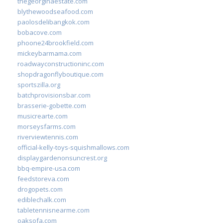
thegeorginaestate.com
blythewoodseafood.com
paolosdelibangkok.com
bobacove.com
phoone24brookfield.com
mickeybarmama.com
roadwayconstructioninc.com
shopdragonflyboutique.com
sportszilla.org
batchprovisionsbar.com
brasserie-gobette.com
musicrearte.com
morseysfarms.com
riverviewtennis.com
official-kelly-toys-squishmallows.com
displaygardenonsuncrest.org
bbq-empire-usa.com
feedstoreva.com
drogopets.com
ediblechalk.com
tabletennisnearme.com
oaksofa.com