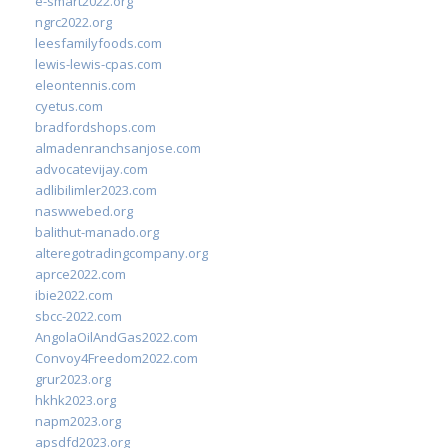
e-smart2022.org
ngrc2022.org
leesfamilyfoods.com
lewis-lewis-cpas.com
eleontennis.com
cyetus.com
bradfordshops.com
almadenranchsanjose.com
advocatevijay.com
adlibilimler2023.com
naswwebed.org
balithut-manado.org
alteregotradingcompany.org
aprce2022.com
ibie2022.com
sbcc-2022.com
AngolaOilAndGas2022.com
Convoy4Freedom2022.com
grur2023.org
hkhk2023.org
napm2023.org
apsdfd2023.org