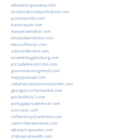
elbotanicopanama.com
shadyoaksrockportrvpark.com
jccoinlaundry.com
kautorepair.com
marjaeswinebar.com
elmazatlanclinton.com
ideacoffeenyc.com
odieschillicothe.com
lacantinitagalesburg.com
pizzadeliverybristol.com
greenstarsmogcheck.com
happypawspl.com
callahansautoservicecenter.com
georgiascornermarket.com
perfectfit24-7.com
portugalprivatedriver.com
von-racer.com
coffeeshopcharleston.com
salon104mainstreet.com
alkaspringswater.com
318mainstreet8h.com