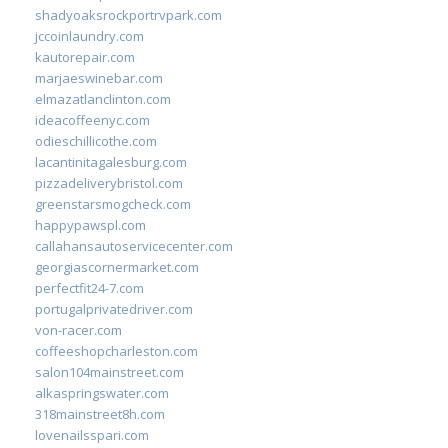
shadyoaksrockportrvpark.com
jccoinlaundry.com
kautorepair.com
marjaeswinebar.com
elmazatlanclinton.com
ideacoffeenyc.com
odieschillicothe.com
lacantinitagalesburg.com
pizzadeliverybristol.com
greenstarsmogcheck.com
happypawspl.com
callahansautoservicecenter.com
georgiascornermarket.com
perfectfit24-7.com
portugalprivatedriver.com
von-racer.com
coffeeshopcharleston.com
salon104mainstreet.com
alkaspringswater.com
318mainstreet8h.com
lovenailsspari.com