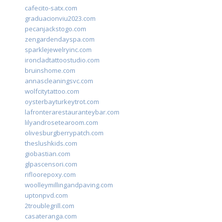
cafecito-satx.com
graduacionviu2023.com
pecanjackstogo.com
zengardendayspa.com
sparklejewelryinc.com
ironcladtattoostudio.com
bruinshome.com
annascleaningsvc.com
wolfcitytattoo.com
oysterbayturkeytrot.com
lafronterarestauranteybar.com
lilyandrosetearoom.com
olivesburgberrypatch.com
theslushkids.com
giobastian.com
glpascensori.com
rifloorepoxy.com
woolleymillingandpaving.com
uptonpvd.com
2troublegrill.com
casateranga.com