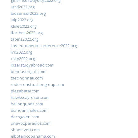
girisimselradyoloji2022.org
utcd2022.org
biosensor2022.org
ialp2022.org
klivet2022.org
ifac-hms2022.org
taoms2022.org
iias-euromena-conference2022.org
ivd2022.org
csity2022.org
ibsarstudyabroad.com
bennusehgall.com
tsecincinnati.com
roderconstructiongroup.com
plazabatai.com
hawkscayresort.com
hellonquads.com
diarioanimales.com
decogaleri.com
unavozparadios.com
shoes-vert.com
elbotanicopanama.com