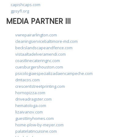
capishcaps.com
gpsyfl.org
MEDIA PARTNER III
vwrepairarlington.com
cleaningservicebaltimore-md.com
beckslandscapeandfence.com
vistaaltadelveramendi.com
coastlinecateringnc.com
cuesburgershouston.com
psicologiaespecializadaencampeche.com
dmtacos.com
crescentstreetprinting.com
hornopizza.com
driveadragster.com
hematologa.com
lizaivanov.com
guesttinyhomes.com
home-plow-by-meyer.com
palatelatincuisine.com