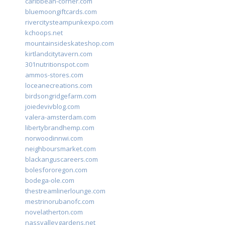
caribbean-corner.com
bluemoongiftcards.com
rivercitysteampunkexpo.com
kchoops.net
mountainsideskateshop.com
kirtlandcitytavern.com
301nutritionspot.com
ammos-stores.com
loceanecreations.com
birdsongridgefarm.com
joiedevivblog.com
valera-amsterdam.com
libertybrandhemp.com
norwoodinnwi.com
neighboursmarket.com
blackanguscareers.com
bolesfororegon.com
bodega-ole.com
thestreamlinerlounge.com
mestrinorubanofc.com
novelatherton.com
nassvalleygardens.net