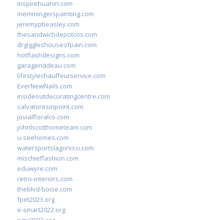
inspirehuahin.com
memmingerspainting.com
jeremypbeasley.com
thesandwichdepotcos.com
drgiggleshouseofpain.com
hotflashdesigns.com
garagenadeau.com
lifestylechauffeurservice.com
EverNewNails.com
insideoutdecoratingcentre.com
salvatoresinpoint.com
jovialfloralco.com
johnlscotthometeam.com
u-seehomes.com
watersportslagonissi.com
mischieffashion.com
eduwyre.com
retro-interiors.com
theblvd-boise.com
fpet2023.org
e-smart2022.org