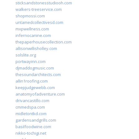
sticksandstonesstudiooh.com
walkers-treeservice.com
shopmossi.com
untamedcollectivesd.com
mxpwellness.com
infernocanine.com
thepaperhousecollection.com
allisonwillisholley.com
solslite.org
portwayinn.com
djmaddogmusic.com
thesoundarchitects.com
allin1roofing.com
keepjudgewebb.com
anatomyofadventure.com
drivancastillo.com
cmmedspa.com
midletontkd.com
gardensandgrills.com
basilfoodwine.com
nikko-tochigi.net