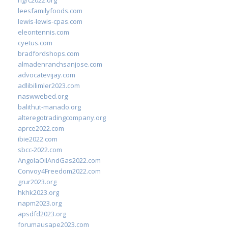
ngrc2022.org
leesfamilyfoods.com
lewis-lewis-cpas.com
eleontennis.com
cyetus.com
bradfordshops.com
almadenranchsanjose.com
advocatevijay.com
adlibilimler2023.com
naswwebed.org
balithut-manado.org
alteregotradingcompany.org
aprce2022.com
ibie2022.com
sbcc-2022.com
AngolaOilAndGas2022.com
Convoy4Freedom2022.com
grur2023.org
hkhk2023.org
napm2023.org
apsdfd2023.org
forumausape2023.com