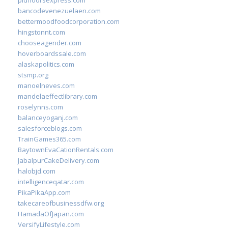
pidfloorsexpress.com
bancodevenezuelaen.com
bettermoodfoodcorporation.com
hingstonnt.com
chooseagender.com
hoverboardssale.com
alaskapolitics.com
stsmp.org
manoelneves.com
mandelaeffectlibrary.com
roselynns.com
balanceyoganj.com
salesforceblogs.com
TrainGames365.com
BaytownEvaCationRentals.com
JabalpurCakeDelivery.com
halobjd.com
intelligenceqatar.com
PikaPikaApp.com
takecareofbusinessdfw.org
HamadaOfJapan.com
VersifyLifestyle.com