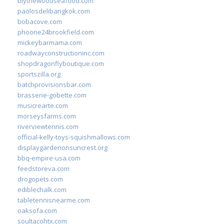
blythewoodseafood.com
paolosdelibangkok.com
bobacove.com
phoone24brookfield.com
mickeybarmama.com
roadwayconstructioninc.com
shopdragonflyboutique.com
sportszilla.org
batchprovisionsbar.com
brasserie-gobette.com
musicrearte.com
morseysfarms.com
riverviewtennis.com
official-kelly-toys-squishmallows.com
displaygardenonsuncrest.org
bbq-empire-usa.com
feedstoreva.com
drogopets.com
ediblechalk.com
tabletennisnearme.com
oaksofa.com
soultacohtx.com