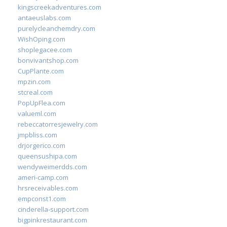
kingscreekadventures.com
antaeuslabs.com
purelycleanchemdry.com
WishOping.com
shoplegacee.com
bonvivantshop.com
CupPlante.com
mpzin.com
stcreal.com
PopUpFlea.com
valueml.com
rebeccatorresjewelry.com
jmpbliss.com
drjorgerico.com
queensushipa.com
wendyweimerdds.com
ameri-camp.com
hrsreceivables.com
empconst1.com
cinderella-support.com
bigpinkrestaurant.com