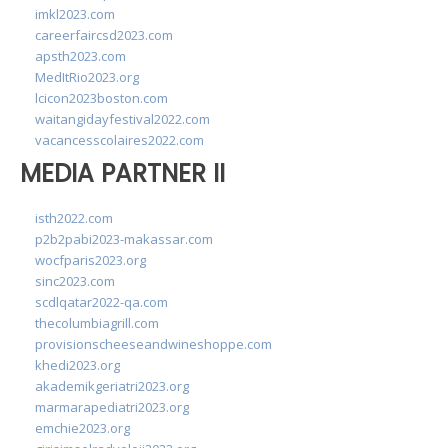
imkl2023.com
careerfaircsd2023.com
apsth2023.com
MedItRio2023.org
lcicon2023boston.com
waitangidayfestival2022.com
vacancesscolaires2022.com
MEDIA PARTNER II
isth2022.com
p2b2pabi2023-makassar.com
wocfparis2023.org
sinc2023.com
scdlqatar2022-qa.com
thecolumbiagrill.com
provisionscheeseandwineshoppe.com
khedi2023.org
akademikgeriatri2023.org
marmarapediatri2023.org
emchie2023.org