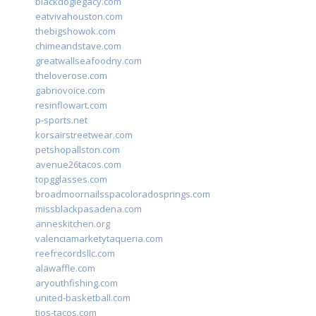
blackdoglegacy.com
eatvivahouston.com
thebigshowok.com
chimeandstave.com
greatwallseafoodny.com
theloverose.com
gabriovoice.com
resinflowart.com
p-sports.net
korsairstreetwear.com
petshopallston.com
avenue26tacos.com
topgglasses.com
broadmoornailsspacoloradosprings.com
missblackpasadena.com
anneskitchen.org
valenciamarketytaqueria.com
reefrecordsllc.com
alawaffle.com
aryouthfishing.com
united-basketball.com
tios-tacos.com