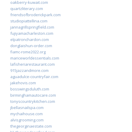
oakberry-kuwait.com
quartzliterary.com
friendsofbroderickpark.com
studiopiattellina.com
jannagrillspringfield.com
fujiyamacharleston.com
elpatronchardon.com
donglaishun-order.com
fiamc-rome2022.org
mariceworldessentials.com
lafisheriarestaurant.com
915jazzandmore.com
aguadulce-countryfair.com
jakehovis.com
bosswingsduluth.com
birminghamautocare.com
tonyscountrykitchen.com
jbellasnailspa.com
mychaihouse.com
alvisgrooming.com
thegeorginaestate.com