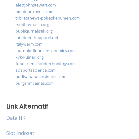
electjohnstewart.com
omptourtravels.com
tribratanews-polreskebumen.com
rsudbayuasih.org
publikjurnalistik.org
juneteenthapparel.net
italywarm.com
journaloffinanceeconomics.com
kvk-kumari.org
foodscienceandtechnology.com
scisportsscience.com
addisababacuisineaz.com
burgerimcamas.com
Link Alternatif
Data HK
Slot Indosat