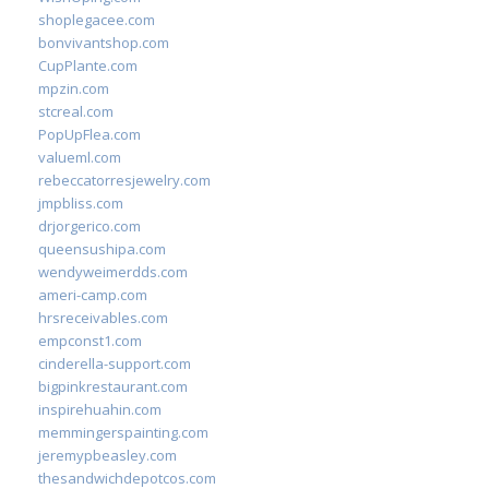
shoplegacee.com
bonvivantshop.com
CupPlante.com
mpzin.com
stcreal.com
PopUpFlea.com
valueml.com
rebeccatorresjewelry.com
jmpbliss.com
drjorgerico.com
queensushipa.com
wendyweimerdds.com
ameri-camp.com
hrsreceivables.com
empconst1.com
cinderella-support.com
bigpinkrestaurant.com
inspirehuahin.com
memmingerspainting.com
jeremypbeasley.com
thesandwichdepotcos.com