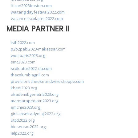
lcicon2023boston.com
waitangidayfestival2022.com
vacancesscolaires2022.com
MEDIA PARTNER II
isth2022.com
p2b2pabi2023-makassar.com
wocfparis2023.org
sinc2023.com
scdlqatar2022-qa.com
thecolumbiagrill.com
provisionscheeseandwineshoppe.com
khedi2023.org
akademikgeriatri2023.org
marmarapediatri2023.org
emchie2023.org
girisimselradyoloji2022.org
utcd2022.org
biosensor2022.org
ialp2022.org