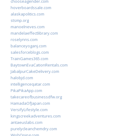
chooseagender.com
hoverboardssale.com
alaskapolitics.com
stsmp.org
manoelneves.com
mandelaeffectlibrary.com
roselynns.com
balanceyoganj.com
salesforceblogs.com
TrainGames365.com
BaytownEvaCationRentals.com
JabalpurCakeDelivery.com
halobjd.com
intelligenceqatar.com
PikaPikaApp.com
takecareofbusinessdfw.org
HamadaOfJapan.com
VersifyLifestyle.com
kingscreekadventures.com
antaeuslabs.com
purelycleanchemdry.com
WishOping.com