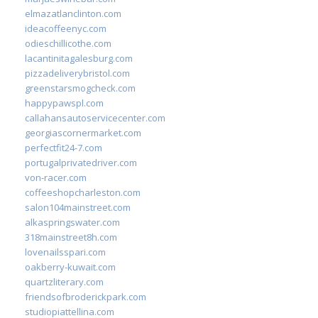
elmazatlanclinton.com
ideacoffeenyc.com
odieschillicothe.com
lacantinitagalesburg.com
pizzadeliverybristol.com
greenstarsmogcheck.com
happypawspl.com
callahansautoservicecenter.com
georgiascornermarket.com
perfectfit24-7.com
portugalprivatedriver.com
von-racer.com
coffeeshopcharleston.com
salon104mainstreet.com
alkaspringswater.com
318mainstreet8h.com
lovenailsspari.com
oakberry-kuwait.com
quartzliterary.com
friendsofbroderickpark.com
studiopiattellina.com