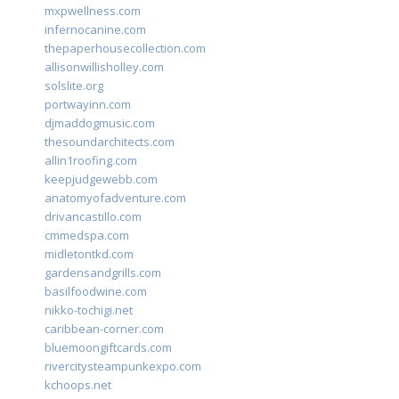
mxpwellness.com
infernocanine.com
thepaperhousecollection.com
allisonwillisholley.com
solslite.org
portwayinn.com
djmaddogmusic.com
thesoundarchitects.com
allin1roofing.com
keepjudgewebb.com
anatomyofadventure.com
drivancastillo.com
cmmedspa.com
midletontkd.com
gardensandgrills.com
basilfoodwine.com
nikko-tochigi.net
caribbean-corner.com
bluemoongiftcards.com
rivercitysteampunkexpo.com
kchoops.net