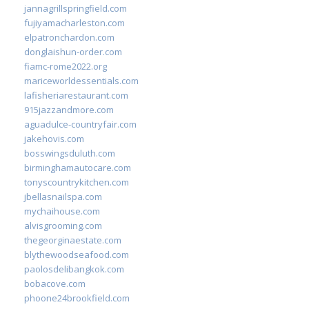
jannagrillspringfield.com
fujiyamacharleston.com
elpatronchardon.com
donglaishun-order.com
fiamc-rome2022.org
mariceworldessentials.com
lafisheriarestaurant.com
915jazzandmore.com
aguadulce-countryfair.com
jakehovis.com
bosswingsduluth.com
birminghamautocare.com
tonyscountrykitchen.com
jbellasnailspa.com
mychaihouse.com
alvisgrooming.com
thegeorginaestate.com
blythewoodseafood.com
paolosdelibangkok.com
bobacove.com
phoone24brookfield.com