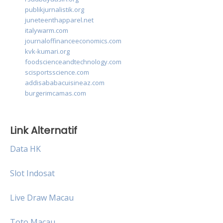
publikjurnalistik.org
juneteenthapparel.net
italywarm.com
journaloffinanceeconomics.com
kvk-kumari.org
foodscienceandtechnology.com
scisportsscience.com
addisababacuisineaz.com
burgerimcamas.com
Link Alternatif
Data HK
Slot Indosat
Live Draw Macau
Toto Macau