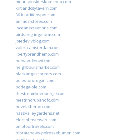
mountainsideskateshop.com
kirtlandcitytavern.com
301nutritionspot.com
ammos-stores.com
loceanecreations.com
birdsongridgefarm.com
joiedevivblog.com
valera-amsterdam.com
libertybrandhemp.com
norwoodinnwi.com
neighboursmarket.com
blackanguscareers.com
bolesfororegon.com
bodega-ole.com
thestreamlinerlounge.com
mestrinorubanofc.com
novelatherton.com
nassvalleygardens.net
electjohnstewart.com
omptourtravels.com
tribratanews-polreskebumen.com
rsudbayuasih.org