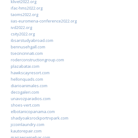
klivet2022.org
ifac-hms2022.org
taoms2022.org
iias-euromena-conference2022.org
ivd2022.org
csity2022.org
ibsarstudyabroad.com
bennusehgall.com
tsecincinnati.com
roderconstructiongroup.com
plazabatai.com
hawkscayresort.com
hellonquads.com
diarioanimales.com
decogaleri.com
unavozparadios.com
shoes-vert.com
elbotanicopanama.com
shadyoaksrockportrvpark.com
jccoinlaundry.com
kautorepair.com
marjaeswinebar.com