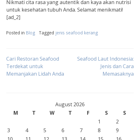
Nikmati cita rasa yang autentik dan kaya akan nutrisi
untuk kesehatan tubuh Anda. Selamat menikmati!
[ad_2]
Posted in
Blog
Tagged
jenis seafood kerang
Post
Cari Restoran Seafood
Seafood Laut Indonesia:
Terdekat untuk
Jenis dan Cara
Memanjakan Lidah Anda
Memasaknya
navigation
August 2026
M
T
W
T
F
S
S
1
2
3
4
5
6
7
8
9
10
11
12
13
14
15
16