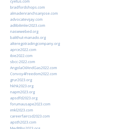
cyetus.com
bradfordshops.com
almadenranchsanjose.com
advocatevijay.com
adlibilimler2023.com
naswwebed.org
balithut-manado.org
alteregotradingcompany.org
aprce2022.com
ibie2022.com
sbcc-2022.com
AngolaOilAndGas2022.com
Convoy4Freedom2022.com
grur2023.org
hkhk2023.org
napm2023.org
apsdfd2023.org
forumausape2023.com
imkl2023.com
careerfaircsd2023.com
apsth2023.com
MedItRio2023.org