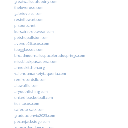
greatwallseafoodny.com
theloverose.com
gabriovoice.com
resinflowart.com
p-sports.net
korsairstreetwear.com
petshopallston.com
avenue26tacos.com
topgglasses.com
broadmoornailsspacoloradosprings.com
missblackpasadena.com
anneskitchen.org
valenciamarketytaqueria.com
reefrecordsllc.com
alawaffle.com
aryouthfishing.com
united-basketball.com
tios-tacos.com
cafecito-satx.com
graduacionviu2023.com
pecanjackstogo.com
zengardendayspa.com