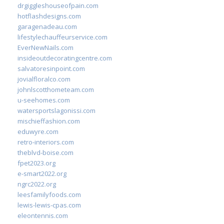
drgiggleshouseofpain.com
hotflashdesigns.com
garagenadeau.com
lifestylechauffeurservice.com
EverNewNails.com
insideoutdecoratingcentre.com
salvatoresinpoint.com
jovialfloralco.com
johnlscotthometeam.com
u-seehomes.com
watersportslagonissi.com
mischieffashion.com
eduwyre.com
retro-interiors.com
theblvd-boise.com
fpet2023.org
e-smart2022.org
ngrc2022.org
leesfamilyfoods.com
lewis-lewis-cpas.com
eleontennis.com