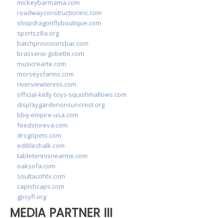
mickeybarmama.com
roadwayconstructioninc.com
shopdragonflyboutique.com
sportszilla.org
batchprovisionsbar.com
brasserie-gobette.com
musicrearte.com
morseysfarms.com
riverviewtennis.com
official-kelly-toys-squishmallows.com
displaygardenonsuncrest.org
bbq-empire-usa.com
feedstoreva.com
drogopets.com
ediblechalk.com
tabletennisnearme.com
oaksofa.com
soultacohtx.com
capishcaps.com
gpsyfl.org
MEDIA PARTNER III