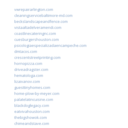
vwrepairarlington.com
cleaningservicebaltimore-md.com
beckslandscapeandfence.com
vistaaltadelveramendi.com
coastlinecateringnc.com
cuesburgershouston.com
psicologiaespecializadaencampeche.com
dmtacos.com
crescentstreetprinting.com
hornopizza.com
driveadragster.com
hematologa.com
lizaivanov.com
guesttinyhomes.com
home-plow-by-meyer.com
palatelatincuisine.com
blackdoglegacy.com
eatvivahouston.com
thebigshowok.com
chimeandstave.com