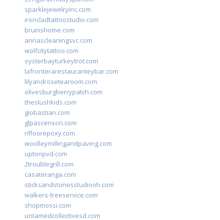
sparklejewelryinc.com
ironcladtattoostudio.com
bruinshome.com
annascleaningsvc.com
wolfcitytattoo.com
oysterbayturkeytrot.com
lafronterarestauranteybar.com
lilyandrosetearoom.com
olivesburgberrypatch.com
theslushkids.com
giobastian.com
glpascensori.com
rifloorepoxy.com
woolleymillingandpaving.com
uptonpvd.com
2troublegrill.com
casateranga.com
sticksandstonesstudiooh.com
walkers-treeservice.com
shopmossi.com
untamedcollectivesd.com