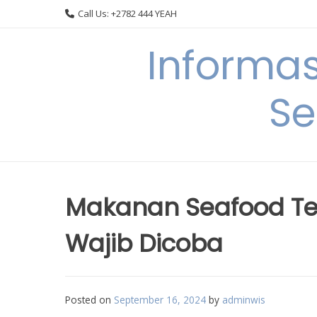
Skip
Call Us: +2782 444 YEAH
to
content
Informa
Se
Makanan Seafood Ter
Wajib Dicoba
Posted on
September 16, 2024
by
adminwis