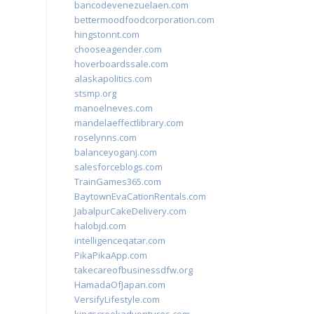
bancodevenezuelaen.com
bettermoodfoodcorporation.com
hingstonnt.com
chooseagender.com
hoverboardssale.com
alaskapolitics.com
stsmp.org
manoelneves.com
mandelaeffectlibrary.com
roselynns.com
balanceyoganj.com
salesforceblogs.com
TrainGames365.com
BaytownEvaCationRentals.com
JabalpurCakeDelivery.com
halobjd.com
intelligenceqatar.com
PikaPikaApp.com
takecareofbusinessdfw.org
HamadaOfJapan.com
VersifyLifestyle.com