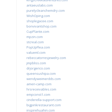
kingscreekadventures.com
antaeuslabs.com
purelycleanchemdry.com
WishOping.com
shoplegacee.com
bonvivantshop.com
CupPlante.com
mpzin.com
stcreal.com
PopUpFlea.com
valueml.com
rebeccatorresjewelry.com
jmpbliss.com
drjorgerico.com
queensushipa.com
wendyweimerdds.com
ameri-camp.com
hrsreceivables.com
empconst1.com
cinderella-support.com
bigpinkrestaurant.com
inspirehuahin.com