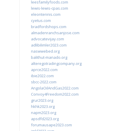
leesfamilyfoods.com
lewis-lewis-cpas.com
eleontennis.com
cyetus.com
bradfordshops.com
almadenranchsanjose.com
advocatevijay.com
adlibilimler2023.com
naswwebed.org
balithut-manado.org
alteregotradingcompany.org
aprce2022.com
ibie2022.com
sbcc-2022.com
AngolaOilAndGas2022.com
Convoy4Freedom2022.com
grur2023.org
hkhk2023.org
napm2023.org
apsdfd2023.org
forumausape2023.com