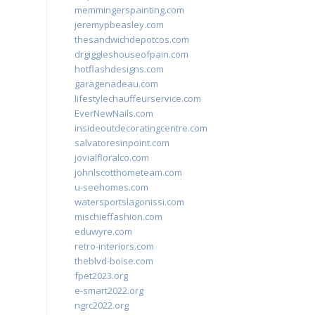
memmingerspainting.com
jeremypbeasley.com
thesandwichdepotcos.com
drgiggleshouseofpain.com
hotflashdesigns.com
garagenadeau.com
lifestylechauffeurservice.com
EverNewNails.com
insideoutdecoratingcentre.com
salvatoresinpoint.com
jovialfloralco.com
johnlscotthometeam.com
u-seehomes.com
watersportslagonissi.com
mischieffashion.com
eduwyre.com
retro-interiors.com
theblvd-boise.com
fpet2023.org
e-smart2022.org
ngrc2022.org