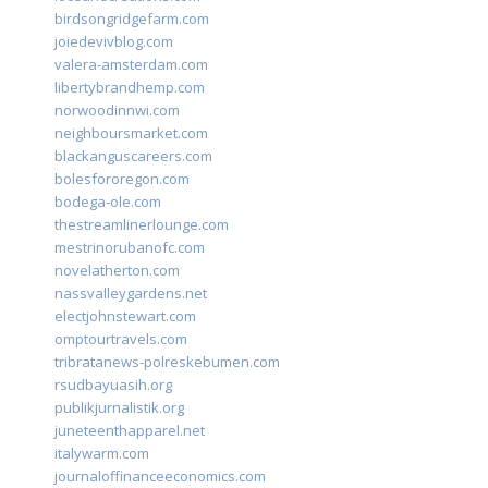
birdsongridgefarm.com
joiedevivblog.com
valera-amsterdam.com
libertybrandhemp.com
norwoodinnwi.com
neighboursmarket.com
blackanguscareers.com
bolesfororegon.com
bodega-ole.com
thestreamlinerlounge.com
mestrinorubanofc.com
novelatherton.com
nassvalleygardens.net
electjohnstewart.com
omptourtravels.com
tribratanews-polreskebumen.com
rsudbayuasih.org
publikjurnalistik.org
juneteenthapparel.net
italywarm.com
journaloffinanceeconomics.com