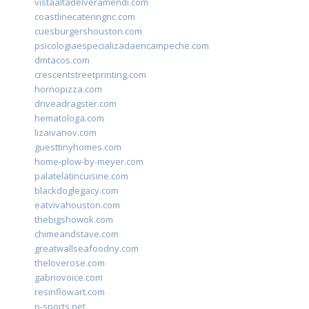
vistaaltadelveramendi.com
coastlinecateringnc.com
cuesburgershouston.com
psicologiaespecializadaencampeche.com
dmtacos.com
crescentstreetprinting.com
hornopizza.com
driveadragster.com
hematologa.com
lizaivanov.com
guesttinyhomes.com
home-plow-by-meyer.com
palatelatincuisine.com
blackdoglegacy.com
eatvivahouston.com
thebigshowok.com
chimeandstave.com
greatwallseafoodny.com
theloverose.com
gabriovoice.com
resinflowart.com
p-sports.net