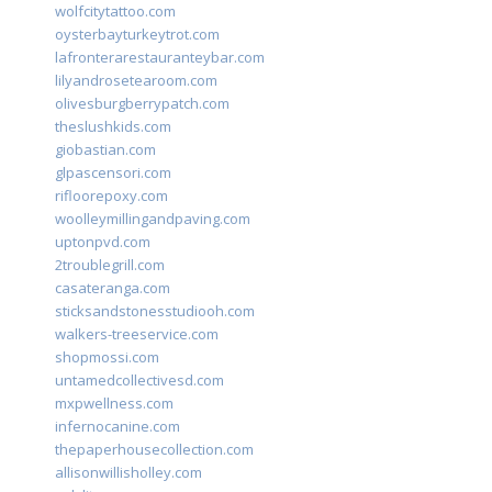
wolfcitytattoo.com
oysterbayturkeytrot.com
lafronterarestauranteybar.com
lilyandrosetearoom.com
olivesburgberrypatch.com
theslushkids.com
giobastian.com
glpascensori.com
rifloorepoxy.com
woolleymillingandpaving.com
uptonpvd.com
2troublegrill.com
casateranga.com
sticksandstonesstudiooh.com
walkers-treeservice.com
shopmossi.com
untamedcollectivesd.com
mxpwellness.com
infernocanine.com
thepaperhousecollection.com
allisonwillisholley.com