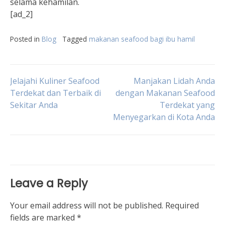
selama kehamilan.
[ad_2]
Posted in
Blog
Tagged
makanan seafood bagi ibu hamil
Post
Jelajahi Kuliner Seafood
Manjakan Lidah Anda
Terdekat dan Terbaik di
dengan Makanan Seafood
Sekitar Anda
Terdekat yang
navigation
Menyegarkan di Kota Anda
Leave a Reply
Your email address will not be published.
Required
fields are marked
*