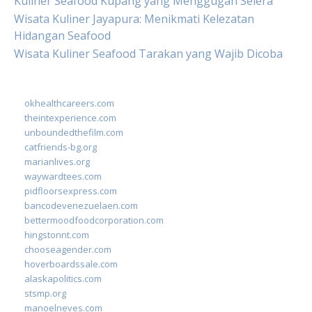
Kuliner Seafood Kupang yang Menggugah Selera
Wisata Kuliner Jayapura: Menikmati Kelezatan
Hidangan Seafood
Wisata Kuliner Seafood Tarakan yang Wajib Dicoba
okhealthcareers.com
theintexperience.com
unboundedthefilm.com
catfriends-bg.org
marianlives.org
waywardtees.com
pidfloorsexpress.com
bancodevenezuelaen.com
bettermoodfoodcorporation.com
hingstonnt.com
chooseagender.com
hoverboardssale.com
alaskapolitics.com
stsmp.org
manoelneves.com