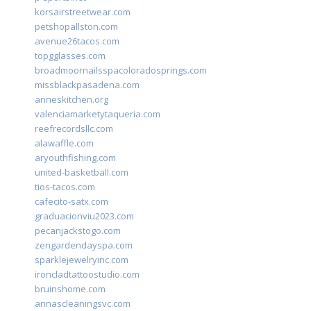
korsairstreetwear.com
petshopallston.com
avenue26tacos.com
topgglasses.com
broadmoornailsspacoloradosprings.com
missblackpasadena.com
anneskitchen.org
valenciamarketytaqueria.com
reefrecordsllc.com
alawaffle.com
aryouthfishing.com
united-basketball.com
tios-tacos.com
cafecito-satx.com
graduacionviu2023.com
pecanjackstogo.com
zengardendayspa.com
sparklejewelryinc.com
ironcladtattoostudio.com
bruinshome.com
annascleaningsvc.com