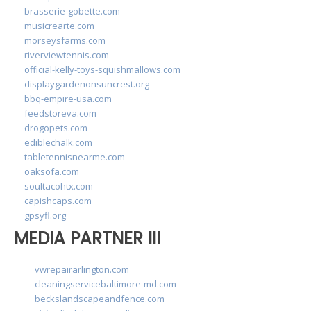
brasserie-gobette.com
musicrearte.com
morseysfarms.com
riverviewtennis.com
official-kelly-toys-squishmallows.com
displaygardenonsuncrest.org
bbq-empire-usa.com
feedstoreva.com
drogopets.com
ediblechalk.com
tabletennisnearme.com
oaksofa.com
soultacohtx.com
capishcaps.com
gpsyfl.org
MEDIA PARTNER III
vwrepairarlington.com
cleaningservicebaltimore-md.com
beckslandscapeandfence.com