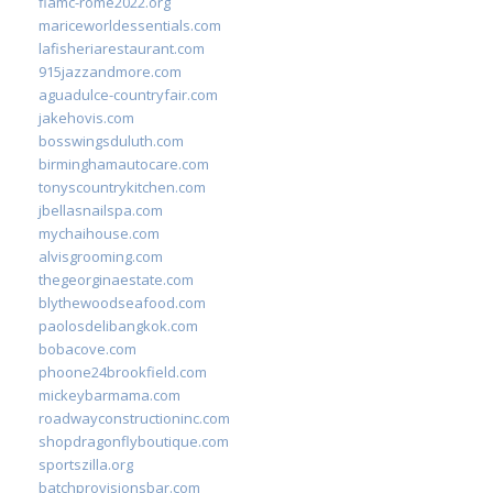
fiamc-rome2022.org
mariceworldessentials.com
lafisheriarestaurant.com
915jazzandmore.com
aguadulce-countryfair.com
jakehovis.com
bosswingsduluth.com
birminghamautocare.com
tonyscountrykitchen.com
jbellasnailspa.com
mychaihouse.com
alvisgrooming.com
thegeorginaestate.com
blythewoodseafood.com
paolosdelibangkok.com
bobacove.com
phoone24brookfield.com
mickeybarmama.com
roadwayconstructioninc.com
shopdragonflyboutique.com
sportszilla.org
batchprovisionsbar.com