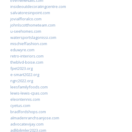
EverNewNails.com
insideoutdecoratingcentre.com
salvatoresinpoint.com
jovialfloralco.com
johnlscotthometeam.com
u-seehomes.com
watersportslagonissi.com
mischieffashion.com
eduwyre.com
retro-interiors.com
theblvd-boise.com
fpet2023.org
e-smart2022.org
ngrc2022.org
leesfamilyfoods.com
lewis-lewis-cpas.com
eleontennis.com
cyetus.com
bradfordshops.com
almadenranchsanjose.com
advocatevijay.com
adlibilimler2023.com