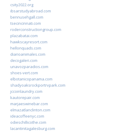
csity2022.org
ibsarstudyabroad.com
bennusehgall.com
tsecincinnati.com
roderconstructiongroup.com
plazabatai.com
hawkscayresort.com
hellonquads.com
diarioanimales.com
decogaleri.com
unavozparadios.com
shoes-vert.com
elbotanicopanama.com
shadyoaksrockportrvpark.com
jccoinlaundry.com
kautorepair.com
marjaeswinebar.com
elmazatlanclinton.com
ideacoffeenyc.com
odieschillicothe.com
lacantinitagalesburg.com