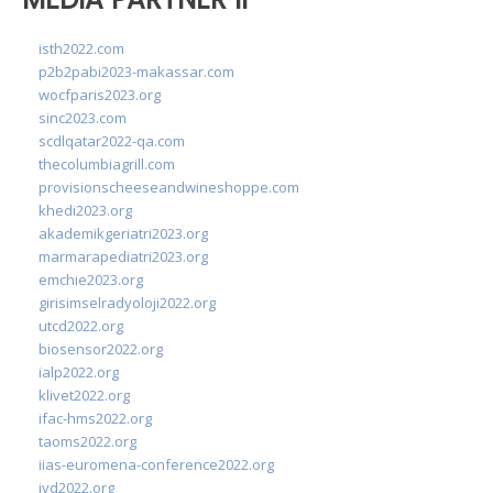
isth2022.com
p2b2pabi2023-makassar.com
wocfparis2023.org
sinc2023.com
scdlqatar2022-qa.com
thecolumbiagrill.com
provisionscheeseandwineshoppe.com
khedi2023.org
akademikgeriatri2023.org
marmarapediatri2023.org
emchie2023.org
girisimselradyoloji2022.org
utcd2022.org
biosensor2022.org
ialp2022.org
klivet2022.org
ifac-hms2022.org
taoms2022.org
iias-euromena-conference2022.org
ivd2022.org