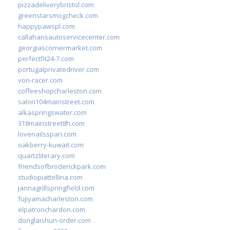
pizzadeliverybristol.com
greenstarsmogcheck.com
happypawspl.com
callahansautoservicecenter.com
georgiascornermarket.com
perfectfit24-7.com
portugalprivatedriver.com
von-racer.com
coffeeshopcharleston.com
salon104mainstreet.com
alkaspringswater.com
318mainstreet8h.com
lovenailsspari.com
oakberry-kuwait.com
quartzliterary.com
friendsofbroderickpark.com
studiopiattellina.com
jannagrillspringfield.com
fujiyamacharleston.com
elpatronchardon.com
donglaishun-order.com