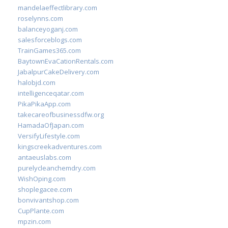
mandelaeffectlibrary.com
roselynns.com
balanceyoganj.com
salesforceblogs.com
TrainGames365.com
BaytownEvaCationRentals.com
JabalpurCakeDelivery.com
halobjd.com
intelligenceqatar.com
PikaPikaApp.com
takecareofbusinessdfw.org
HamadaOfJapan.com
VersifyLifestyle.com
kingscreekadventures.com
antaeuslabs.com
purelycleanchemdry.com
WishOping.com
shoplegacee.com
bonvivantshop.com
CupPlante.com
mpzin.com