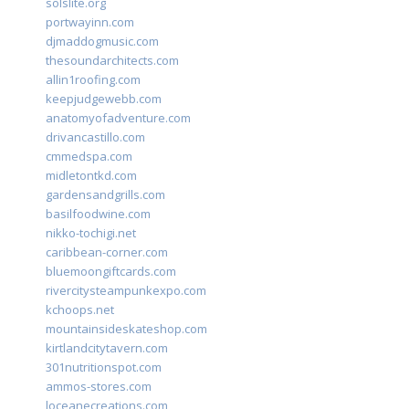
solslite.org
portwayinn.com
djmaddogmusic.com
thesoundarchitects.com
allin1roofing.com
keepjudgewebb.com
anatomyofadventure.com
drivancastillo.com
cmmedspa.com
midletontkd.com
gardensandgrills.com
basilfoodwine.com
nikko-tochigi.net
caribbean-corner.com
bluemoongiftcards.com
rivercitysteampunkexpo.com
kchoops.net
mountainsideskateshop.com
kirtlandcitytavern.com
301nutritionspot.com
ammos-stores.com
loceanecreations.com