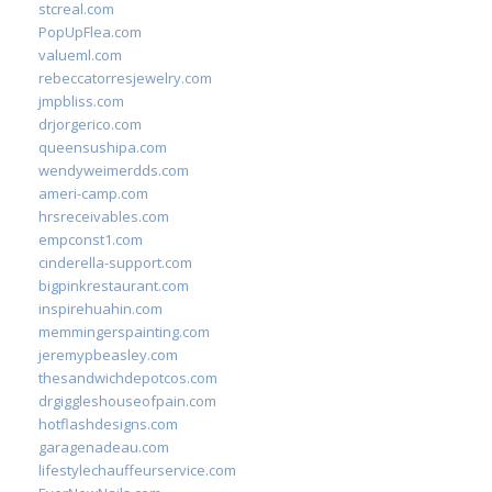
stcreal.com
PopUpFlea.com
valueml.com
rebeccatorresjewelry.com
jmpbliss.com
drjorgerico.com
queensushipa.com
wendyweimerdds.com
ameri-camp.com
hrsreceivables.com
empconst1.com
cinderella-support.com
bigpinkrestaurant.com
inspirehuahin.com
memmingerspainting.com
jeremypbeasley.com
thesandwichdepotcos.com
drgiggleshouseofpain.com
hotflashdesigns.com
garagenadeau.com
lifestylechauffeurservice.com