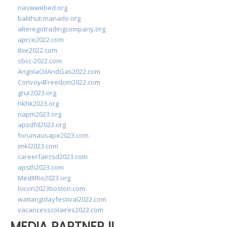
naswwebed.org
balithut-manado.org
alteregotradingcompany.org
aprce2022.com
ibie2022.com
sbcc-2022.com
AngolaOilAndGas2022.com
Convoy4Freedom2022.com
grur2023.org
hkhk2023.org
napm2023.org
apsdfd2023.org
forumausape2023.com
imkl2023.com
careerfaircsd2023.com
apsth2023.com
MedItRio2023.org
lcicon2023boston.com
waitangidayfestival2022.com
vacancesscolaires2022.com
MEDIA PARTNER II