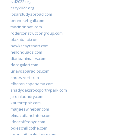
ivd2022.org
csity2022.org
ibsarstudyabroad.com
bennusehgall.com
tsecincinnati.com
roderconstructiongroup.com
plazabatai.com
hawkscayresort.com
hellonquads.com
diarioanimales.com
decogaleri.com
unavozparadios.com
shoes-vert.com
elbotanicopanama.com
shadyoaksrockportrvpark.com
jccoinlaundry.com
kautorepair.com
marjaeswinebar.com
elmazatlanclinton.com
ideacoffeenyc.com
odieschillicothe.com
lacantinitagalesburg.com