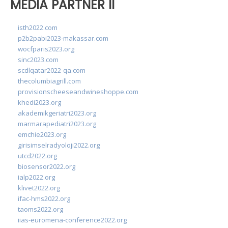
MEDIA PARTNER II
isth2022.com
p2b2pabi2023-makassar.com
wocfparis2023.org
sinc2023.com
scdlqatar2022-qa.com
thecolumbiagrill.com
provisionscheeseandwineshoppe.com
khedi2023.org
akademikgeriatri2023.org
marmarapediatri2023.org
emchie2023.org
girisimselradyoloji2022.org
utcd2022.org
biosensor2022.org
ialp2022.org
klivet2022.org
ifac-hms2022.org
taoms2022.org
iias-euromena-conference2022.org