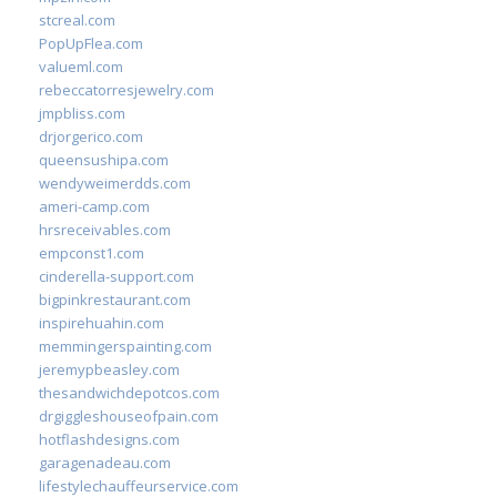
stcreal.com
PopUpFlea.com
valueml.com
rebeccatorresjewelry.com
jmpbliss.com
drjorgerico.com
queensushipa.com
wendyweimerdds.com
ameri-camp.com
hrsreceivables.com
empconst1.com
cinderella-support.com
bigpinkrestaurant.com
inspirehuahin.com
memmingerspainting.com
jeremypbeasley.com
thesandwichdepotcos.com
drgiggleshouseofpain.com
hotflashdesigns.com
garagenadeau.com
lifestylechauffeurservice.com