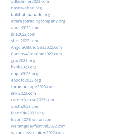
adlibilimler2023.com
naswwebed.org
balithut-manado.org
alteregotradingcompany.org
aprce2022.com
ibie2022.com
sbcc-2022.com
AngolaOilAndGas2022.com
Convoy4Freedom2022.com
grur2023.org
hkhk2023.org
napm2023.org
apsdfd2023.org
forumausape2023.com
imkl2023.com
careerfaircsd2023.com
apsth2023.com
MedItRio2023.org
lcicon2023boston.com
waitangidayfestival2022.com
vacancesscolaires2022.com