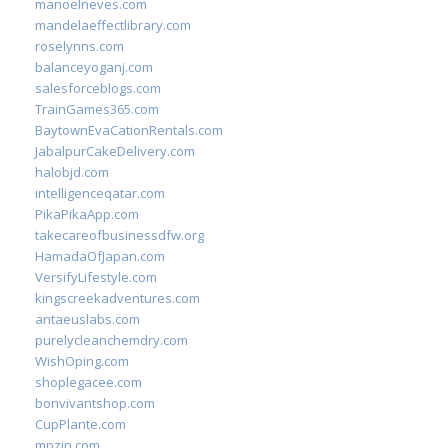
manoelneves.com
mandelaeffectlibrary.com
roselynns.com
balanceyoganj.com
salesforceblogs.com
TrainGames365.com
BaytownEvaCationRentals.com
JabalpurCakeDelivery.com
halobjd.com
intelligenceqatar.com
PikaPikaApp.com
takecareofbusinessdfw.org
HamadaOfJapan.com
VersifyLifestyle.com
kingscreekadventures.com
antaeuslabs.com
purelycleanchemdry.com
WishOping.com
shoplegacee.com
bonvivantshop.com
CupPlante.com
mpzin.com