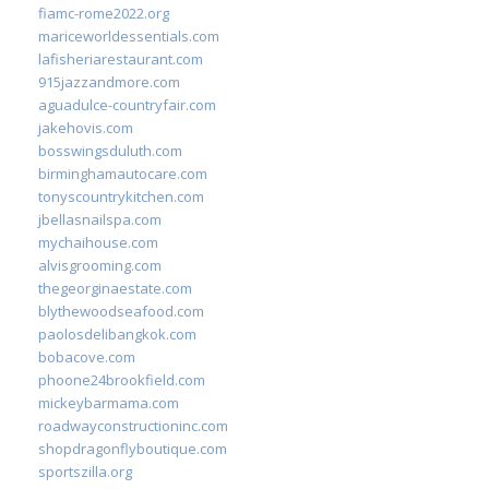
fiamc-rome2022.org
mariceworldessentials.com
lafisheriarestaurant.com
915jazzandmore.com
aguadulce-countryfair.com
jakehovis.com
bosswingsduluth.com
birminghamautocare.com
tonyscountrykitchen.com
jbellasnailspa.com
mychaihouse.com
alvisgrooming.com
thegeorginaestate.com
blythewoodseafood.com
paolosdelibangkok.com
bobacove.com
phoone24brookfield.com
mickeybarmama.com
roadwayconstructioninc.com
shopdragonflyboutique.com
sportszilla.org