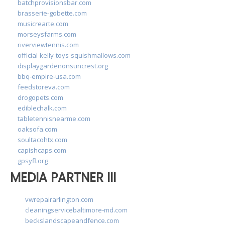
batchprovisionsbar.com
brasserie-gobette.com
musicrearte.com
morseysfarms.com
riverviewtennis.com
official-kelly-toys-squishmallows.com
displaygardenonsuncrest.org
bbq-empire-usa.com
feedstoreva.com
drogopets.com
ediblechalk.com
tabletennisnearme.com
oaksofa.com
soultacohtx.com
capishcaps.com
gpsyfl.org
MEDIA PARTNER III
vwrepairarlington.com
cleaningservicebaltimore-md.com
beckslandscapeandfence.com