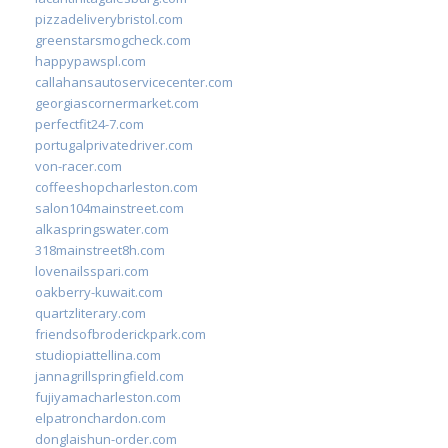
pizzadeliverybristol.com
greenstarsmogcheck.com
happypawspl.com
callahansautoservicecenter.com
georgiascornermarket.com
perfectfit24-7.com
portugalprivatedriver.com
von-racer.com
coffeeshopcharleston.com
salon104mainstreet.com
alkaspringswater.com
318mainstreet8h.com
lovenailsspari.com
oakberry-kuwait.com
quartzliterary.com
friendsofbroderickpark.com
studiopiattellina.com
jannagrillspringfield.com
fujiyamacharleston.com
elpatronchardon.com
donglaishun-order.com