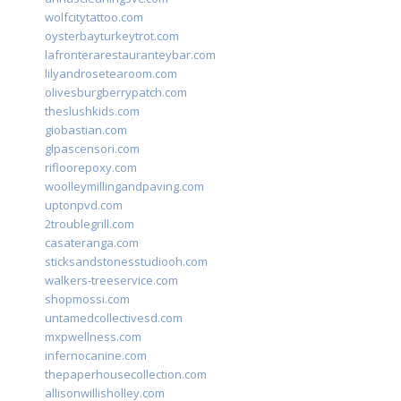
wolfcitytattoo.com
oysterbayturkeytrot.com
lafronterarestauranteybar.com
lilyandrosetearoom.com
olivesburgberrypatch.com
theslushkids.com
giobastian.com
glpascensori.com
rifloorepoxy.com
woolleymillingandpaving.com
uptonpvd.com
2troublegrill.com
casateranga.com
sticksandstonesstudiooh.com
walkers-treeservice.com
shopmossi.com
untamedcollectivesd.com
mxpwellness.com
infernocanine.com
thepaperhousecollection.com
allisonwillisholley.com