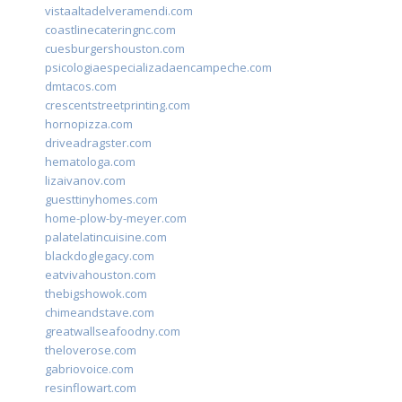
vistaaltadelveramendi.com
coastlinecateringnc.com
cuesburgershouston.com
psicologiaespecializadaencampeche.com
dmtacos.com
crescentstreetprinting.com
hornopizza.com
driveadragster.com
hematologa.com
lizaivanov.com
guesttinyhomes.com
home-plow-by-meyer.com
palatelatincuisine.com
blackdoglegacy.com
eatvivahouston.com
thebigshowok.com
chimeandstave.com
greatwallseafoodny.com
theloverose.com
gabriovoice.com
resinflowart.com