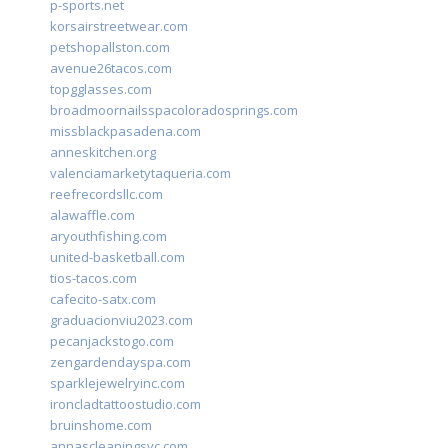
p-sports.net
korsairstreetwear.com
petshopallston.com
avenue26tacos.com
topgglasses.com
broadmoornailsspacoloradosprings.com
missblackpasadena.com
anneskitchen.org
valenciamarketytaqueria.com
reefrecordsllc.com
alawaffle.com
aryouthfishing.com
united-basketball.com
tios-tacos.com
cafecito-satx.com
graduacionviu2023.com
pecanjackstogo.com
zengardendayspa.com
sparklejewelryinc.com
ironcladtattoostudio.com
bruinshome.com
annascleaningsvc.com