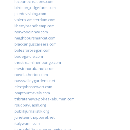
loceanecreations.com
birdsongridgefarm.com
joiedevivblog.com
valera-amsterdam.com
libertybrandhemp.com
norwoodinnwi.com
neighboursmarket.com
blackanguscareers.com
bolesfororegon.com
bodega-ole.com
thestreamlinerlounge.com
mestrinorubanofc.com
novelatherton.com
nassvalleygardens.net
electjohnstewart.com
omptourtravels.com
tribratanews-polreskebumen.com
rsudbayuasih.org
publikjurnalistik.org
juneteenthapparel.net
italywarm.com
journaloffinanceeconomics.com