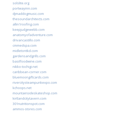
solslite.org
portwayinn.com
djmaddogmusic.com
thesoundarchitects.com
allin1roofing.com
keepjudgewebb.com
anatomyofadventure.com
drivancastillo.com
cmmedspa.com
midletontkd.com
gardensandgrills.com
basilfoodwine.com
nikko-tochigi.net
caribbean-corner.com
bluemoongiftcards.com
rivercitysteampunkexpo.com
kchoops.net
mountainsideskateshop.com
kirtlandcitytavern.com
301nutritionspot.com
ammos-stores.com