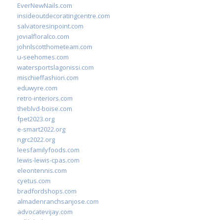
EverNewNails.com
insideoutdecoratingcentre.com
salvatoresinpoint.com
jovialfloralco.com
johnlscotthometeam.com
u-seehomes.com
watersportslagonissi.com
mischieffashion.com
eduwyre.com
retro-interiors.com
theblvd-boise.com
fpet2023.org
e-smart2022.org
ngrc2022.org
leesfamilyfoods.com
lewis-lewis-cpas.com
eleontennis.com
cyetus.com
bradfordshops.com
almadenranchsanjose.com
advocatevijay.com