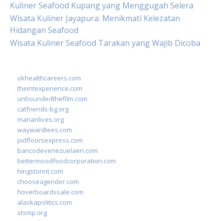
Kuliner Seafood Kupang yang Menggugah Selera
Wisata Kuliner Jayapura: Menikmati Kelezatan
Hidangan Seafood
Wisata Kuliner Seafood Tarakan yang Wajib Dicoba
okhealthcareers.com
theintexperience.com
unboundedthefilm.com
catfriends-bg.org
marianlives.org
waywardtees.com
pidfloorsexpress.com
bancodevenezuelaen.com
bettermoodfoodcorporation.com
hingstonnt.com
chooseagender.com
hoverboardssale.com
alaskapolitics.com
stsmp.org