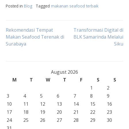
Posted in
Blog
Tagged
makanan seafood terbaik
Post
Rekomendasi Tempat
Transformasi Digital di
Makan Seafood Terenak di
BLK Samarinda Melalui
Surabaya
Siku
navigation
August 2026
M
T
W
T
F
S
S
1
2
3
4
5
6
7
8
9
10
11
12
13
14
15
16
17
18
19
20
21
22
23
24
25
26
27
28
29
30
31