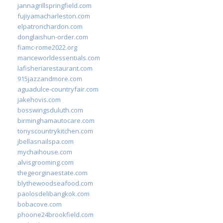
jannagrillspringfield.com
fujiyamacharleston.com
elpatronchardon.com
donglaishun-order.com
fiamc-rome2022.org
mariceworldessentials.com
lafisheriarestaurant.com
915jazzandmore.com
aguadulce-countryfair.com
jakehovis.com
bosswingsduluth.com
birminghamautocare.com
tonyscountrykitchen.com
jbellasnailspa.com
mychaihouse.com
alvisgrooming.com
thegeorginaestate.com
blythewoodseafood.com
paolosdelibangkok.com
bobacove.com
phoone24brookfield.com