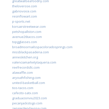
greatwallseafoodny.com
theloverose.com
gabriovoice.com
resinflowart.com
p-sports.net
korsairstreetwear.com
petshopallston.com
avenue26tacos.com
topgglasses.com
broadmoornailsspacoloradosprings.com
missblackpasadena.com
anneskitchen.org
valenciamarketytaqueria.com
reefrecordsllc.com
alawaffle.com
aryouthfishing.com
united-basketball.com
tios-tacos.com
cafecito-satx.com
graduacionviu2023.com
pecanjackstogo.com
zengardendayspa.com