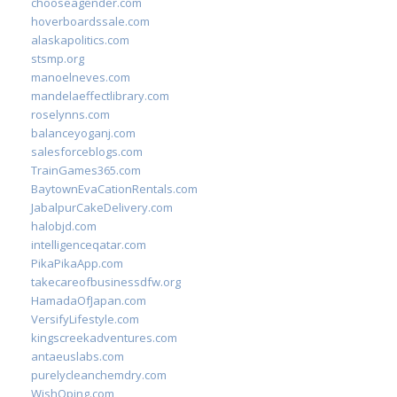
chooseagender.com
hoverboardssale.com
alaskapolitics.com
stsmp.org
manoelneves.com
mandelaeffectlibrary.com
roselynns.com
balanceyoganj.com
salesforceblogs.com
TrainGames365.com
BaytownEvaCationRentals.com
JabalpurCakeDelivery.com
halobjd.com
intelligenceqatar.com
PikaPikaApp.com
takecareofbusinessdfw.org
HamadaOfJapan.com
VersifyLifestyle.com
kingscreekadventures.com
antaeuslabs.com
purelycleanchemdry.com
WishOping.com