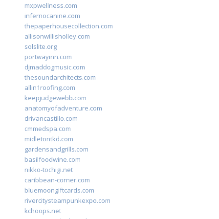
mxpwellness.com
infernocanine.com
thepaperhousecollection.com
allisonwillisholley.com
solslite.org
portwayinn.com
djmaddogmusic.com
thesoundarchitects.com
allin1roofing.com
keepjudgewebb.com
anatomyofadventure.com
drivancastillo.com
cmmedspa.com
midletontkd.com
gardensandgrills.com
basilfoodwine.com
nikko-tochigi.net
caribbean-corner.com
bluemoongiftcards.com
rivercitysteampunkexpo.com
kchoops.net