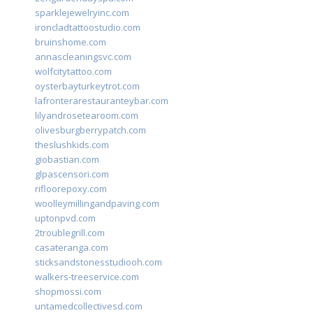
sparklejewelryinc.com
ironcladtattoostudio.com
bruinshome.com
annascleaningsvc.com
wolfcitytattoo.com
oysterbayturkeytrot.com
lafronterarestauranteybar.com
lilyandrosetearoom.com
olivesburgberrypatch.com
theslushkids.com
giobastian.com
glpascensori.com
rifloorepoxy.com
woolleymillingandpaving.com
uptonpvd.com
2troublegrill.com
casateranga.com
sticksandstonesstudiooh.com
walkers-treeservice.com
shopmossi.com
untamedcollectivesd.com