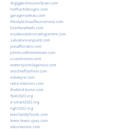
drgiggleshouseofpain.com
hotflashdesigns.com
garagenadeau.com
lifestylechauffeurservice.com
EverNewNails.com
insideoutdecoratingcentre.com
salvatoresinpoint.com
jovialfloralco.com
johnlscotthometeam.com
u-seehomes.com
watersportslagonissi.com
mischieffashion.com
eduwyre.com
retro-interiors.com
theblvd-boise.com
fpet2023.org
e-smart2022.org
ngrc2022.org
leesfamilyfoods.com
lewis-lewis-cpas.com
eleontennis.com