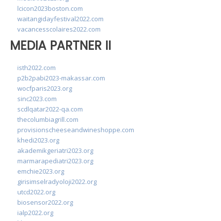
lcicon2023boston.com
waitangidayfestival2022.com
vacancesscolaires2022.com
MEDIA PARTNER II
isth2022.com
p2b2pabi2023-makassar.com
wocfparis2023.org
sinc2023.com
scdlqatar2022-qa.com
thecolumbiagrill.com
provisionscheeseandwineshoppe.com
khedi2023.org
akademikgeriatri2023.org
marmarapediatri2023.org
emchie2023.org
girisimselradyoloji2022.org
utcd2022.org
biosensor2022.org
ialp2022.org