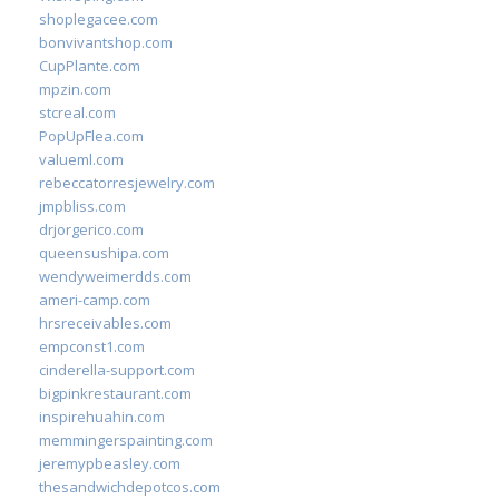
shoplegacee.com
bonvivantshop.com
CupPlante.com
mpzin.com
stcreal.com
PopUpFlea.com
valueml.com
rebeccatorresjewelry.com
jmpbliss.com
drjorgerico.com
queensushipa.com
wendyweimerdds.com
ameri-camp.com
hrsreceivables.com
empconst1.com
cinderella-support.com
bigpinkrestaurant.com
inspirehuahin.com
memmingerspainting.com
jeremypbeasley.com
thesandwichdepotcos.com