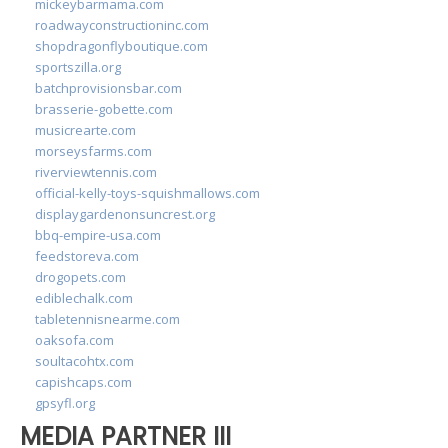
mickeybarmama.com
roadwayconstructioninc.com
shopdragonflyboutique.com
sportszilla.org
batchprovisionsbar.com
brasserie-gobette.com
musicrearte.com
morseysfarms.com
riverviewtennis.com
official-kelly-toys-squishmallows.com
displaygardenonsuncrest.org
bbq-empire-usa.com
feedstoreva.com
drogopets.com
ediblechalk.com
tabletennisnearme.com
oaksofa.com
soultacohtx.com
capishcaps.com
gpsyfl.org
MEDIA PARTNER III