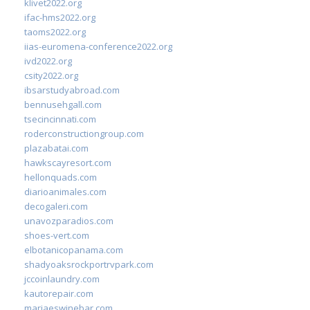
klivet2022.org
ifac-hms2022.org
taoms2022.org
iias-euromena-conference2022.org
ivd2022.org
csity2022.org
ibsarstudyabroad.com
bennusehgall.com
tsecincinnati.com
roderconstructiongroup.com
plazabatai.com
hawkscayresort.com
hellonquads.com
diarioanimales.com
decogaleri.com
unavozparadios.com
shoes-vert.com
elbotanicopanama.com
shadyoaksrockportrvpark.com
jccoinlaundry.com
kautorepair.com
marjaeswinebar.com