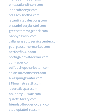
elmazatlanclinton.com
ideacoffeenyc.com
odieschillicothe.com
lacantinitagalesburg.com
pizzadeliverybristol.com
greenstarsmogcheck.com
happypawspl.com
callahansautoservicecenter.com
georgiascornermarket.com
perfectfit24-7.com
portugalprivatedriver.com
von-racer.com
coffeeshopcharleston.com
salon104mainstreet.com
alkaspringswater.com
318mainstreet8h.com
lovenailsspari.com
oakberry-kuwait.com
quartzliterary.com
friendsofbroderickpark.com
studiopiattellina.com