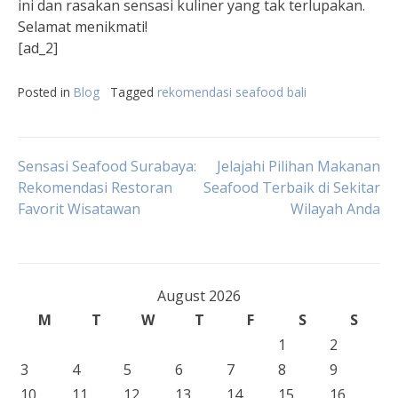
ini dan rasakan sensasi kuliner yang tak terlupakan.
Selamat menikmati!
[ad_2]
Posted in
Blog
Tagged
rekomendasi seafood bali
Post
Sensasi Seafood Surabaya:
Jelajahi Pilihan Makanan
Rekomendasi Restoran
Seafood Terbaik di Sekitar
Favorit Wisatawan
Wilayah Anda
navigation
August 2026
M
T
W
T
F
S
S
1
2
3
4
5
6
7
8
9
10
11
12
13
14
15
16