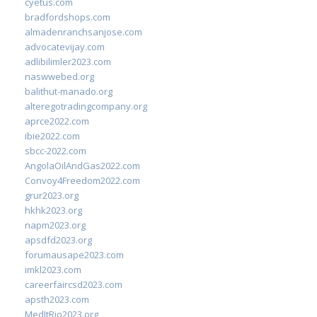
cyetus.com
bradfordshops.com
almadenranchsanjose.com
advocatevijay.com
adlibilimler2023.com
naswwebed.org
balithut-manado.org
alteregotradingcompany.org
aprce2022.com
ibie2022.com
sbcc-2022.com
AngolaOilAndGas2022.com
Convoy4Freedom2022.com
grur2023.org
hkhk2023.org
napm2023.org
apsdfd2023.org
forumausape2023.com
imkl2023.com
careerfaircsd2023.com
apsth2023.com
MedItRio2023.org