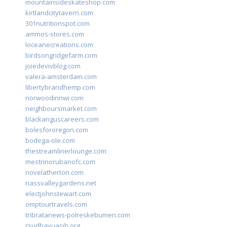
mountainsideskateshop.com
kirtlandcitytavern.com
301nutritionspot.com
ammos-stores.com
loceanecreations.com
birdsongridgefarm.com
joiedevivblog.com
valera-amsterdam.com
libertybrandhemp.com
norwoodinnwi.com
neighboursmarket.com
blackanguscareers.com
bolesfororegon.com
bodega-ole.com
thestreamlinerlounge.com
mestrinorubanofc.com
novelatherton.com
nassvalleygardens.net
electjohnstewart.com
omptourtravels.com
tribratanews-polreskebumen.com
rsudbayuasih.org