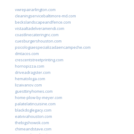
vwrepairarlington.com
cleaningservicebaltimore-md.com
beckslandscapeandfence.com
vistaaltadelveramendi.com
coastlinecateringnc.com
cuesburgershouston.com
psicologiaespecializadaencampeche.com
dmtacos.com
crescentstreetprinting.com
hornopizza.com
driveadragster.com
hematologa.com
lizaivanov.com
guesttinyhomes.com
home-plow-by-meyer.com
palatelatincuisine.com
blackdoglegacy.com
eatvivahouston.com
thebigshowok.com
chimeandstave.com