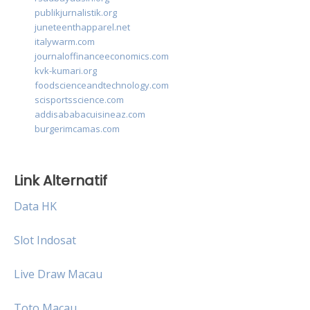
publikjurnalistik.org
juneteenthapparel.net
italywarm.com
journaloffinanceeconomics.com
kvk-kumari.org
foodscienceandtechnology.com
scisportsscience.com
addisababacuisineaz.com
burgerimcamas.com
Link Alternatif
Data HK
Slot Indosat
Live Draw Macau
Toto Macau