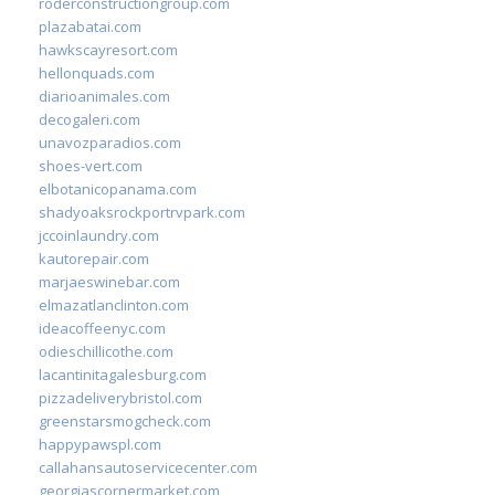
roderconstructiongroup.com
plazabatai.com
hawkscayresort.com
hellonquads.com
diarioanimales.com
decogaleri.com
unavozparadios.com
shoes-vert.com
elbotanicopanama.com
shadyoaksrockportrvpark.com
jccoinlaundry.com
kautorepair.com
marjaeswinebar.com
elmazatlanclinton.com
ideacoffeenyc.com
odieschillicothe.com
lacantinitagalesburg.com
pizzadeliverybristol.com
greenstarsmogcheck.com
happypawspl.com
callahansautoservicecenter.com
georgiascornermarket.com