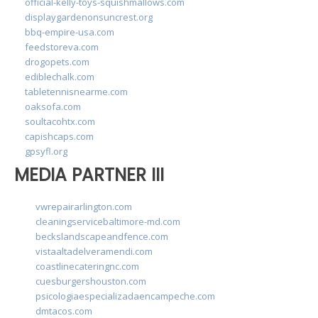
official-kelly-toys-squishmallows.com
displaygardenonsuncrest.org
bbq-empire-usa.com
feedstoreva.com
drogopets.com
ediblechalk.com
tabletennisnearme.com
oaksofa.com
soultacohtx.com
capishcaps.com
gpsyfl.org
MEDIA PARTNER III
vwrepairarlington.com
cleaningservicebaltimore-md.com
beckslandscapeandfence.com
vistaaltadelveramendi.com
coastlinecateringnc.com
cuesburgershouston.com
psicologiaespecializadaencampeche.com
dmtacos.com