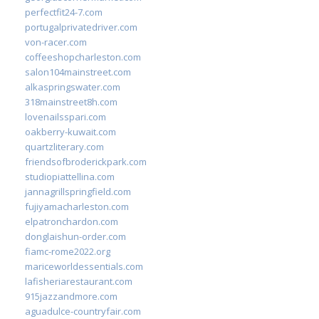
perfectfit24-7.com
portugalprivatedriver.com
von-racer.com
coffeeshopcharleston.com
salon104mainstreet.com
alkaspringswater.com
318mainstreet8h.com
lovenailsspari.com
oakberry-kuwait.com
quartzliterary.com
friendsofbroderickpark.com
studiopiattellina.com
jannagrillspringfield.com
fujiyamacharleston.com
elpatronchardon.com
donglaishun-order.com
fiamc-rome2022.org
mariceworldessentials.com
lafisheriarestaurant.com
915jazzandmore.com
aguadulce-countryfair.com