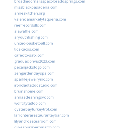
broadmoornailsspacoloradosprings.com
missblackpasadena.com
anneskitchen.org
valenciamarketytaqueria.com
reefrecordsllc.com
alawaffle.com
aryouthfishing.com
united-basketball.com
tios-tacos.com
cafecito-satx.com
graduacionviu2023.com
pecanjackstogo.com
zengardendayspa.com
sparklejewelryinc.com
ironcladtattoostudio.com
bruinshome.com
annascleaningsvc.com
wolfcitytattoo.com
oysterbayturkeytrot.com
lafronterarestauranteybar.com
lilyandrosetearoom.com
olivesburgberrypatch.com