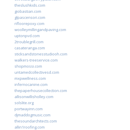
theslushkids.com
giobastian.com
glpascensori.com
rifloorepoxy.com
woolleymillingandpaving.com
uptonpvd.com
2troublegrill.com
casateranga.com
sticksandstonesstudiooh.com
walkers-treeservice.com
shopmossi.com
untamedcollectivesd.com
mxpwellness.com
infernocanine.com
thepaperhousecollection.com
allisonwillisholley.com
solslite.org
portwayinn.com
djmaddogmusic.com
thesoundarchitects.com
allin1roofing.com