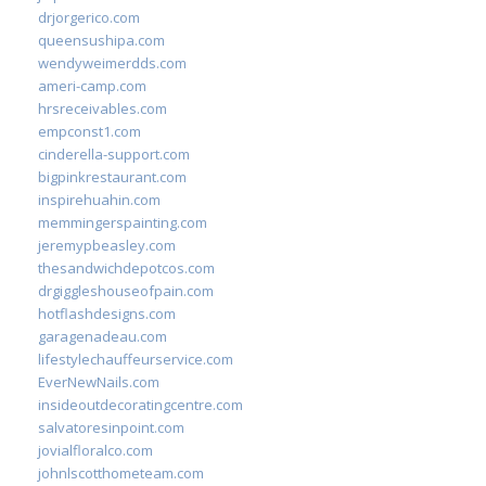
drjorgerico.com
queensushipa.com
wendyweimerdds.com
ameri-camp.com
hrsreceivables.com
empconst1.com
cinderella-support.com
bigpinkrestaurant.com
inspirehuahin.com
memmingerspainting.com
jeremypbeasley.com
thesandwichdepotcos.com
drgiggleshouseofpain.com
hotflashdesigns.com
garagenadeau.com
lifestylechauffeurservice.com
EverNewNails.com
insideoutdecoratingcentre.com
salvatoresinpoint.com
jovialfloralco.com
johnlscotthometeam.com