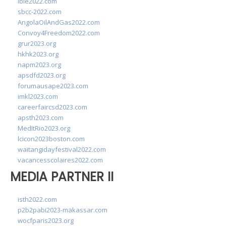
ibie2022.com
sbcc-2022.com
AngolaOilAndGas2022.com
Convoy4Freedom2022.com
grur2023.org
hkhk2023.org
napm2023.org
apsdfd2023.org
forumausape2023.com
imkl2023.com
careerfaircsd2023.com
apsth2023.com
MedItRio2023.org
lcicon2023boston.com
waitangidayfestival2022.com
vacancesscolaires2022.com
MEDIA PARTNER II
isth2022.com
p2b2pabi2023-makassar.com
wocfparis2023.org