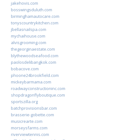
jakehovis.com
bosswingsduluth.com
birminghamautocare.com
tonyscountrykitchen.com
jbellasnailspa.com
mychaihouse.com
alvisgrooming.com
thegeorginaestate.com
blythewoodseafood.com
paolosdelibangkok.com
bobacove.com
phoone24brookfield.com
mickeybarmama.com
roadwayconstructioninc.com
shopdragonflyboutique.com
sportszilla.org
batchprovisionsbar.com
brasserie-gobette.com
musicrearte.com
morseysfarms.com
riverviewtennis.com