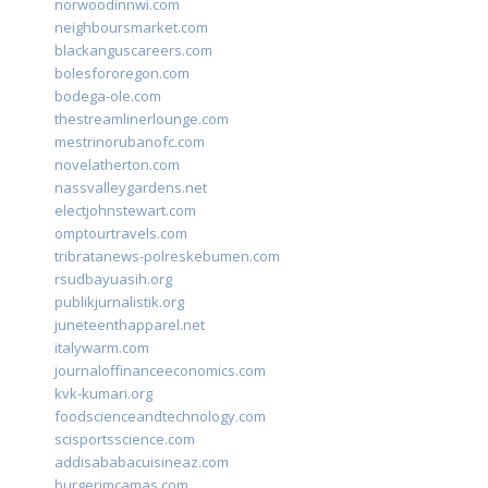
norwoodinnwi.com
neighboursmarket.com
blackanguscareers.com
bolesfororegon.com
bodega-ole.com
thestreamlinerlounge.com
mestrinorubanofc.com
novelatherton.com
nassvalleygardens.net
electjohnstewart.com
omptourtravels.com
tribratanews-polreskebumen.com
rsudbayuasih.org
publikjurnalistik.org
juneteenthapparel.net
italywarm.com
journaloffinanceeconomics.com
kvk-kumari.org
foodscienceandtechnology.com
scisportsscience.com
addisababacuisineaz.com
burgerimcamas.com