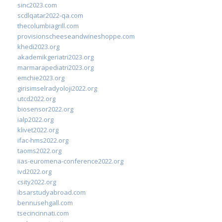
sinc2023.com
scdlqatar2022-qa.com
thecolumbiagrill.com
provisionscheeseandwineshoppe.com
khedi2023.org
akademikgeriatri2023.org
marmarapediatri2023.org
emchie2023.org
girisimselradyoloji2022.org
utcd2022.org
biosensor2022.org
ialp2022.org
klivet2022.org
ifac-hms2022.org
taoms2022.org
iias-euromena-conference2022.org
ivd2022.org
csity2022.org
ibsarstudyabroad.com
bennusehgall.com
tsecincinnati.com