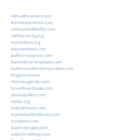
okhealthcareers.com
theintexperience.com
unboundedthefilm.com
catfriends-bg.org
marianlives.org
waywardtees.com
pidfloorsexpress.com
bancodevenezuelaen.com
bettermoodfoodcorporation.com
hingstonnt.com
chooseagender.com
hoverboardssale.com
alaskapolitics.com
stsmp.org
manoelneves.com
mandelaeffectlibrary.com
roselynns.com
balanceyoganj.com
salesforceblogs.com