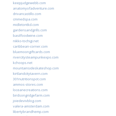
keepjudgewebb.com
anatomyofadventure.com
drivancastillo.com
cmmedspa.com
midletontkd.com
gardensandgrills.com
basilfoodwine.com
nikko-tochigi.net
caribbean-corner.com
bluemoongiftcards.com
rivercitysteampunkexpo.com
kchoops.net
mountainsideskateshop.com
kirtlandcitytavern.com
301nutritionspot.com
ammos-stores.com
loceanecreations.com
birdsongridgefarm.com
joiedevivblog.com
valera-amsterdam.com
libertybrandhemp.com