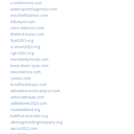
u-seehomes.com
watersportslagonissi.com
mischieffashion.com
eduwyre.com
retro-interiors.com
theblvd-boise.com
fpet2023.org
e-smart2022.org
ngrc2022.org
leesfamilyfoods.com
lewis-lewis-cpas.com
eleontennis.com
cyetus.com
bradfordshops.com
almadenranchsanjose.com
advocatevijay.com
adlibilimler2023.com
naswwebed.org
balithut-manado.org
alteregotradingcompany.org
aprce2022.com