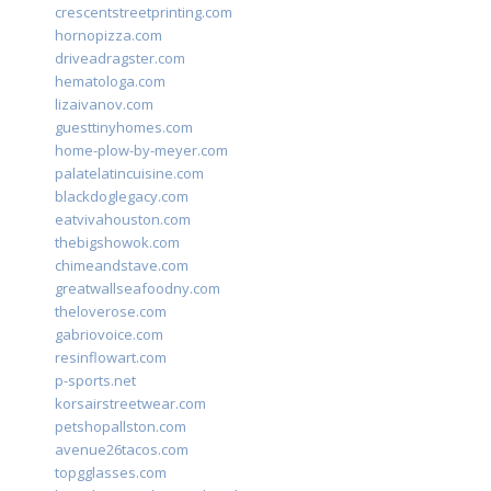
crescentstreetprinting.com
hornopizza.com
driveadragster.com
hematologa.com
lizaivanov.com
guesttinyhomes.com
home-plow-by-meyer.com
palatelatincuisine.com
blackdoglegacy.com
eatvivahouston.com
thebigshowok.com
chimeandstave.com
greatwallseafoodny.com
theloverose.com
gabriovoice.com
resinflowart.com
p-sports.net
korsairstreetwear.com
petshopallston.com
avenue26tacos.com
topgglasses.com