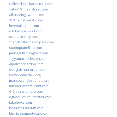
coffeeshopcharleston.com
salon104mainstreet.com
alkaspringswater.com
318mainstreet8h.com
lovenailsspari.com
oakberry-kuwait.com
quartzliterary.com
friendsofbroderickpark.com
studiopiattellina.com
jannagrillspringfield.com
fujiyamacharleston.com
elpatronchardon.com
donglaishun-order.com
fiamc-rome2022.org
mariceworldessentials.com
lafisheriarestaurant.com
915jazzandmore.com
aguadulce-countryfair.com
jakehovis.com
bosswingsduluth.com
birminghamautocare.com