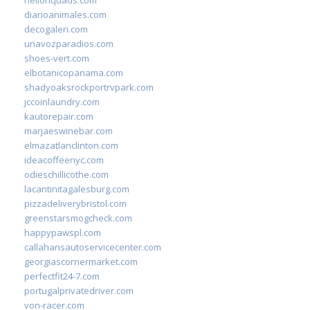
diarioanimales.com
decogaleri.com
unavozparadios.com
shoes-vert.com
elbotanicopanama.com
shadyoaksrockportrvpark.com
jccoinlaundry.com
kautorepair.com
marjaeswinebar.com
elmazatlanclinton.com
ideacoffeenyc.com
odieschillicothe.com
lacantinitagalesburg.com
pizzadeliverybristol.com
greenstarsmogcheck.com
happypawspl.com
callahansautoservicecenter.com
georgiascornermarket.com
perfectfit24-7.com
portugalprivatedriver.com
von-racer.com