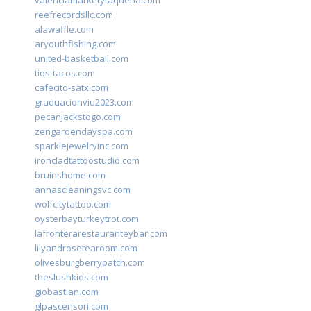
valenciamarketytaqueria.com
reefrecordsllc.com
alawaffle.com
aryouthfishing.com
united-basketball.com
tios-tacos.com
cafecito-satx.com
graduacionviu2023.com
pecanjackstogo.com
zengardendayspa.com
sparklejewelryinc.com
ironcladtattoostudio.com
bruinshome.com
annascleaningsvc.com
wolfcitytattoo.com
oysterbayturkeytrot.com
lafronterarestauranteybar.com
lilyandrosetearoom.com
olivesburgberrypatch.com
theslushkids.com
giobastian.com
glpascensori.com