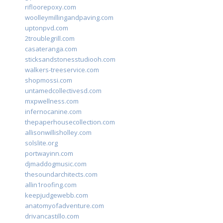
rifloorepoxy.com
woolleymillingandpaving.com
uptonpvd.com
2troublegrill.com
casateranga.com
sticksandstonesstudiooh.com
walkers-treeservice.com
shopmossi.com
untamedcollectivesd.com
mxpwellness.com
infernocanine.com
thepaperhousecollection.com
allisonwillisholley.com
solslite.org
portwayinn.com
djmaddogmusic.com
thesoundarchitects.com
allin1roofing.com
keepjudgewebb.com
anatomyofadventure.com
drivancastillo.com