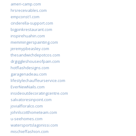
ameri-camp.com
hrsreceivables.com
empconst1.com
cinderella-support.com
bigpinkrestaurant.com
inspirehuahin.com
memmingerspainting.com
jeremypbeasley.com
thesandwichdepotcos.com
drgiggleshouseofpain.com
hotflashdesigns.com
garagenadeau.com
lifestylechauffeurservice.com
EverNewNails.com
insideoutdecoratingcentre.com
salvatoresinpoint.com
jovialfloralco.com
johnlscotthometeam.com
u-seehomes.com
watersportslagonissi.com
mischieffashion.com