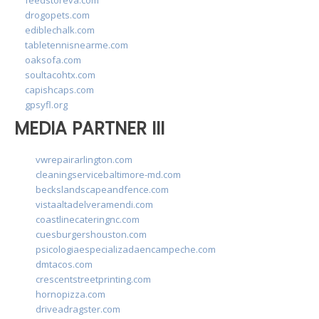
drogopets.com
ediblechalk.com
tabletennisnearme.com
oaksofa.com
soultacohtx.com
capishcaps.com
gpsyfl.org
MEDIA PARTNER III
vwrepairarlington.com
cleaningservicebaltimore-md.com
beckslandscapeandfence.com
vistaaltadelveramendi.com
coastlinecateringnc.com
cuesburgershouston.com
psicologiaespecializadaencampeche.com
dmtacos.com
crescentstreetprinting.com
hornopizza.com
driveadragster.com