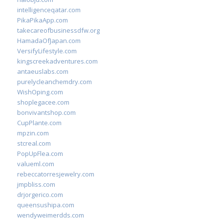
intelligenceqatar.com
PikaPikaApp.com
takecareofbusinessdfw.org
HamadaOfJapan.com
VersifyLifestyle.com
kingscreekadventures.com
antaeuslabs.com
purelycleanchemdry.com
WishOping.com
shoplegacee.com
bonvivantshop.com
CupPlante.com
mpzin.com
stcreal.com
PopUpFlea.com
valueml.com
rebeccatorresjewelry.com
jmpbliss.com
drjorgerico.com
queensushipa.com
wendyweimerdds.com