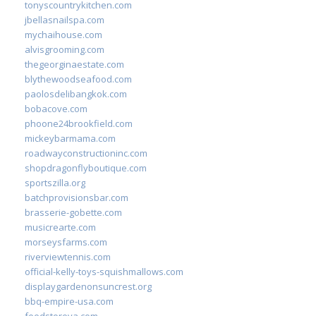
tonyscountrykitchen.com
jbellasnailspa.com
mychaihouse.com
alvisgrooming.com
thegeorginaestate.com
blythewoodseafood.com
paolosdelibangkok.com
bobacove.com
phoone24brookfield.com
mickeybarmama.com
roadwayconstructioninc.com
shopdragonflyboutique.com
sportszilla.org
batchprovisionsbar.com
brasserie-gobette.com
musicrearte.com
morseysfarms.com
riverviewtennis.com
official-kelly-toys-squishmallows.com
displaygardenonsuncrest.org
bbq-empire-usa.com
feedstoreva.com