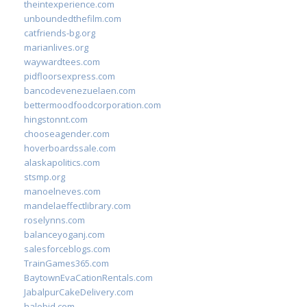
theintexperience.com
unboundedthefilm.com
catfriends-bg.org
marianlives.org
waywardtees.com
pidfloorsexpress.com
bancodevenezuelaen.com
bettermoodfoodcorporation.com
hingstonnt.com
chooseagender.com
hoverboardssale.com
alaskapolitics.com
stsmp.org
manoelneves.com
mandelaeffectlibrary.com
roselynns.com
balanceyoganj.com
salesforceblogs.com
TrainGames365.com
BaytownEvaCationRentals.com
JabalpurCakeDelivery.com
halobjd.com