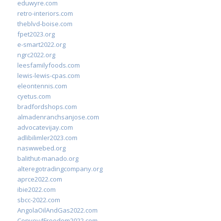
eduwyre.com
retro-interiors.com
theblvd-boise.com
fpet2023.org
e-smart2022.org
ngrc2022.org
leesfamilyfoods.com
lewis-lewis-cpas.com
eleontennis.com
cyetus.com
bradfordshops.com
almadenranchsanjose.com
advocatevijay.com
adlibilimler2023.com
naswwebed.org
balithut-manado.org
alteregotradingcompany.org
aprce2022.com
ibie2022.com
sbcc-2022.com
AngolaOilAndGas2022.com
Convoy4Freedom2022.com