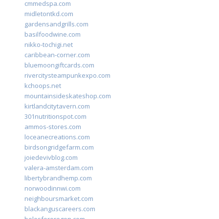
cmmedspa.com
midletontkd.com
gardensandgrills.com
basilfoodwine.com
nikko-tochigi.net
caribbean-corner.com
bluemoongiftcards.com
rivercitysteampunkexpo.com
kchoops.net
mountainsideskateshop.com
kirtlandcitytavern.com
301nutritionspot.com
ammos-stores.com
loceanecreations.com
birdsongridgefarm.com
joiedevivblog.com
valera-amsterdam.com
libertybrandhemp.com
norwoodinnwi.com
neighboursmarket.com
blackanguscareers.com