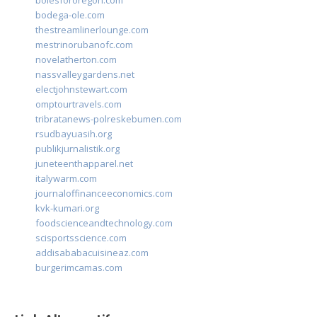
bolesfororegon.com
bodega-ole.com
thestreamlinerlounge.com
mestrinorubanofc.com
novelatherton.com
nassvalleygardens.net
electjohnstewart.com
omptourtravels.com
tribratanews-polreskebumen.com
rsudbayuasih.org
publikjurnalistik.org
juneteenthapparel.net
italywarm.com
journaloffinanceeconomics.com
kvk-kumari.org
foodscienceandtechnology.com
scisportsscience.com
addisababacuisineaz.com
burgerimcamas.com