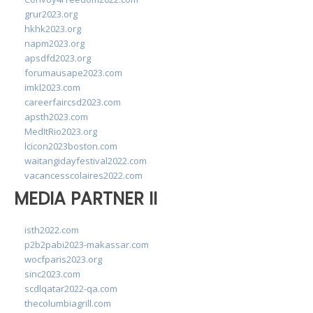
grur2023.org
hkhk2023.org
napm2023.org
apsdfd2023.org
forumausape2023.com
imkl2023.com
careerfaircsd2023.com
apsth2023.com
MedItRio2023.org
lcicon2023boston.com
waitangidayfestival2022.com
vacancesscolaires2022.com
MEDIA PARTNER II
isth2022.com
p2b2pabi2023-makassar.com
wocfparis2023.org
sinc2023.com
scdlqatar2022-qa.com
thecolumbiagrill.com