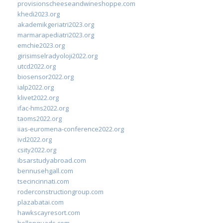
provisionscheeseandwineshoppe.com
khedi2023.org
akademikgeriatri2023.org
marmarapediatri2023.org
emchie2023.org
girisimselradyoloji2022.org
utcd2022.org
biosensor2022.org
ialp2022.org
klivet2022.org
ifac-hms2022.org
taoms2022.org
iias-euromena-conference2022.org
ivd2022.org
csity2022.org
ibsarstudyabroad.com
bennusehgall.com
tsecincinnati.com
roderconstructiongroup.com
plazabatai.com
hawkscayresort.com
hellonquads.com