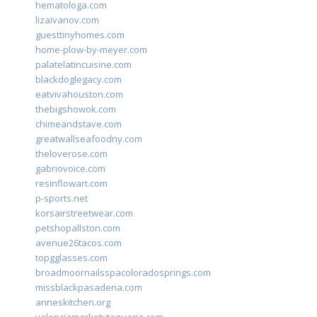
hematologa.com
lizaivanov.com
guesttinyhomes.com
home-plow-by-meyer.com
palatelatincuisine.com
blackdoglegacy.com
eatvivahouston.com
thebigshowok.com
chimeandstave.com
greatwallseafoodny.com
theloverose.com
gabriovoice.com
resinflowart.com
p-sports.net
korsairstreetwear.com
petshopallston.com
avenue26tacos.com
topgglasses.com
broadmoornailsspacoloradosprings.com
missblackpasadena.com
anneskitchen.org