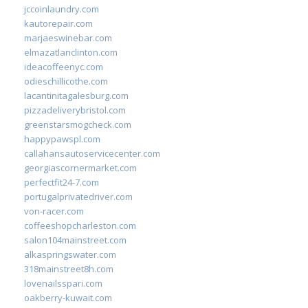
jccoinlaundry.com
kautorepair.com
marjaeswinebar.com
elmazatlanclinton.com
ideacoffeenyc.com
odieschillicothe.com
lacantinitagalesburg.com
pizzadeliverybristol.com
greenstarsmogcheck.com
happypawspl.com
callahansautoservicecenter.com
georgiascornermarket.com
perfectfit24-7.com
portugalprivatedriver.com
von-racer.com
coffeeshopcharleston.com
salon104mainstreet.com
alkaspringswater.com
318mainstreet8h.com
lovenailsspari.com
oakberry-kuwait.com