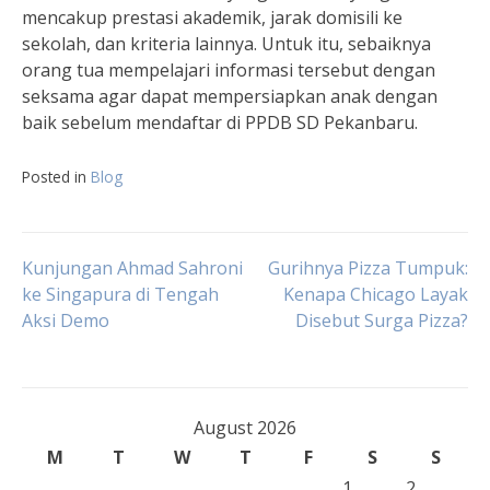
mencakup prestasi akademik, jarak domisili ke
sekolah, dan kriteria lainnya. Untuk itu, sebaiknya
orang tua mempelajari informasi tersebut dengan
seksama agar dapat mempersiapkan anak dengan
baik sebelum mendaftar di PPDB SD Pekanbaru.
Posted in
Blog
Post
Kunjungan Ahmad Sahroni
Gurihnya Pizza Tumpuk:
ke Singapura di Tengah
Kenapa Chicago Layak
Aksi Demo
Disebut Surga Pizza?
navigation
August 2026
M
T
W
T
F
S
S
1
2