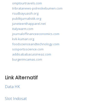
omptourtravels.com
tribratanews-polreskebumen.com
rsudbayuasih.org
publikjurnalistik.org
juneteenthapparel.net
italywarm.com
journaloffinanceeconomics.com
kvk-kumari.org
foodscienceandtechnology.com
scisportsscience.com
addisababacuisineaz.com
burgerimcamas.com
Link Alternatif
Data HK
Slot Indosat