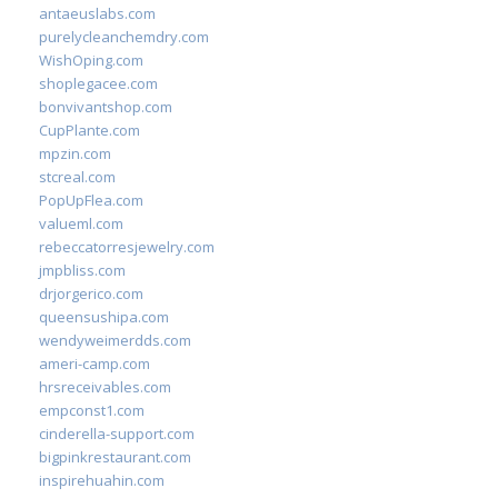
antaeuslabs.com
purelycleanchemdry.com
WishOping.com
shoplegacee.com
bonvivantshop.com
CupPlante.com
mpzin.com
stcreal.com
PopUpFlea.com
valueml.com
rebeccatorresjewelry.com
jmpbliss.com
drjorgerico.com
queensushipa.com
wendyweimerdds.com
ameri-camp.com
hrsreceivables.com
empconst1.com
cinderella-support.com
bigpinkrestaurant.com
inspirehuahin.com