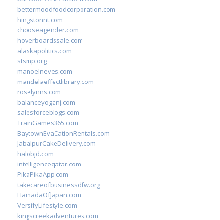
bettermoodfoodcorporation.com
hingstonnt.com
chooseagender.com
hoverboardssale.com
alaskapolitics.com
stsmp.org
manoelneves.com
mandelaeffectlibrary.com
roselynns.com
balanceyoganj.com
salesforceblogs.com
TrainGames365.com
BaytownEvaCationRentals.com
JabalpurCakeDelivery.com
halobjd.com
intelligenceqatar.com
PikaPikaApp.com
takecareofbusinessdfw.org
HamadaOfJapan.com
VersifyLifestyle.com
kingscreekadventures.com