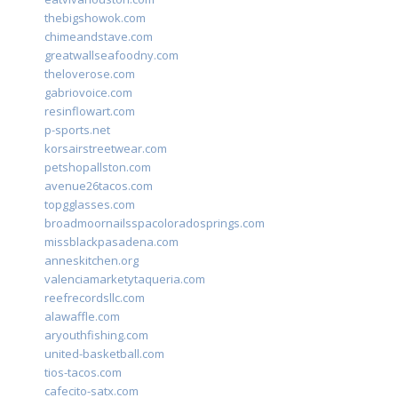
thebigshowok.com
chimeandstave.com
greatwallseafoodny.com
theloverose.com
gabriovoice.com
resinflowart.com
p-sports.net
korsairstreetwear.com
petshopallston.com
avenue26tacos.com
topgglasses.com
broadmoornailsspacoloradosprings.com
missblackpasadena.com
anneskitchen.org
valenciamarketytaqueria.com
reefrecordsllc.com
alawaffle.com
aryouthfishing.com
united-basketball.com
tios-tacos.com
cafecito-satx.com