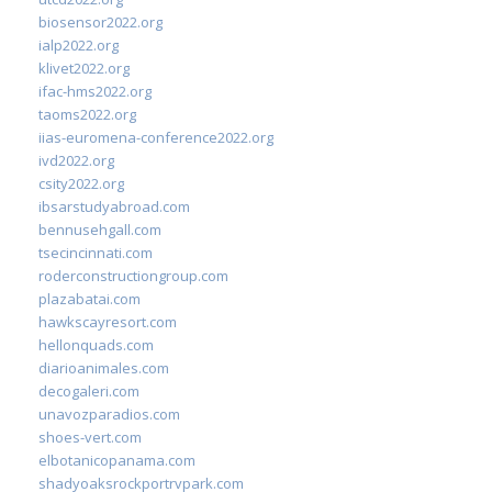
biosensor2022.org
ialp2022.org
klivet2022.org
ifac-hms2022.org
taoms2022.org
iias-euromena-conference2022.org
ivd2022.org
csity2022.org
ibsarstudyabroad.com
bennusehgall.com
tsecincinnati.com
roderconstructiongroup.com
plazabatai.com
hawkscayresort.com
hellonquads.com
diarioanimales.com
decogaleri.com
unavozparadios.com
shoes-vert.com
elbotanicopanama.com
shadyoaksrockportrvpark.com