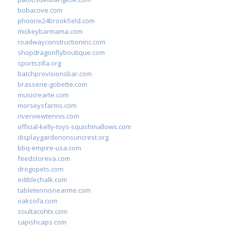
bobacove.com
phoone24brookfield.com
mickeybarmama.com
roadwayconstructioninc.com
shopdragonflyboutique.com
sportszilla.org
batchprovisionsbar.com
brasserie-gobette.com
musicrearte.com
morseysfarms.com
riverviewtennis.com
official-kelly-toys-squishmallows.com
displaygardenonsuncrest.org
bbq-empire-usa.com
feedstoreva.com
drogopets.com
ediblechalk.com
tabletennisnearme.com
oaksofa.com
soultacohtx.com
capishcaps.com