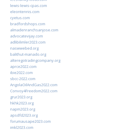
lewis-lewis-cpas.com
eleontennis.com
cyetus.com
bradfordshops.com
almadenranchsanjose.com
advocatevijay.com
adlibilimler2023.com
naswwebed.org
balithut-manado.org
alteregotradingcompany.org
aprce2022.com
ibie2022.com
sbcc-2022.com
AngolaOilAndGas2022.com
Convoy4Freedom2022.com
grur2023.org
hkhk2023.org
napm2023.org
apsdfd2023.org
forumausape2023.com
imkl2023.com