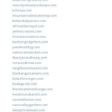
rivercitysteampunkexpo.com
kchoops.net
mountainsideskateshop.com
kirtlandcitytavern.com
301nutritionspot.com
ammos-stores.com
loceanecreations.com
birdsongridgefarm.com
joiedevivblog.com
valera-amsterdam.com
libertybrandhemp.com
norwoodinnwi.com
neighboursmarket.com
blackanguscareers.com
bolesfororegon.com
bodega-ole.com
thestreamlinerlounge.com
mestrinorubanofc.com
novelatherton.com
nassvalleygardens.net
electjohnstewart.com