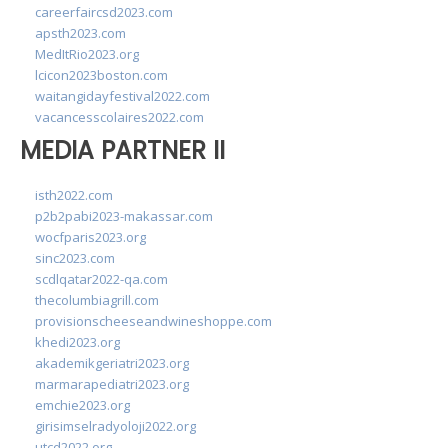
careerfaircsd2023.com
apsth2023.com
MedItRio2023.org
lcicon2023boston.com
waitangidayfestival2022.com
vacancesscolaires2022.com
MEDIA PARTNER II
isth2022.com
p2b2pabi2023-makassar.com
wocfparis2023.org
sinc2023.com
scdlqatar2022-qa.com
thecolumbiagrill.com
provisionscheeseandwineshoppe.com
khedi2023.org
akademikgeriatri2023.org
marmarapediatri2023.org
emchie2023.org
girisimselradyoloji2022.org
utcd2022.org