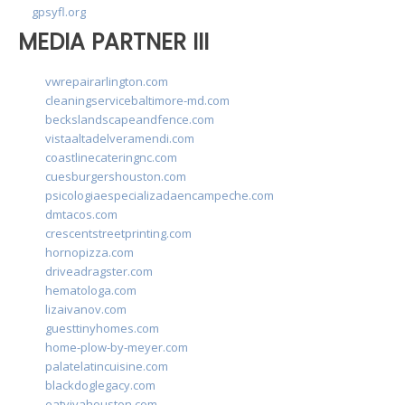
gpsyfl.org
MEDIA PARTNER III
vwrepairarlington.com
cleaningservicebaltimore-md.com
beckslandscapeandfence.com
vistaaltadelveramendi.com
coastlinecateringnc.com
cuesburgershouston.com
psicologiaespecializadaencampeche.com
dmtacos.com
crescentstreetprinting.com
hornopizza.com
driveadragster.com
hematologa.com
lizaivanov.com
guesttinyhomes.com
home-plow-by-meyer.com
palatelatincuisine.com
blackdoglegacy.com
eatvivahouston.com