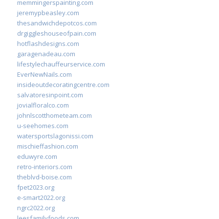
memmingerspainting.com
jeremypbeasley.com
thesandwichdepotcos.com
drgiggleshouseofpain.com
hotflashdesigns.com
garagenadeau.com
lifestylechauffeurservice.com
EverNewNails.com
insideoutdecoratingcentre.com
salvatoresinpoint.com
jovialfloralco.com
johnlscotthometeam.com
u-seehomes.com
watersportslagonissi.com
mischieffashion.com
eduwyre.com
retro-interiors.com
theblvd-boise.com
fpet2023.org
e-smart2022.org
ngrc2022.org
leesfamilyfoods.com