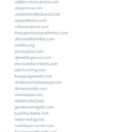
walkers-treeservice.com
shopmossi.com
untamedcollectivesd.com
mxpwellness.com
infernocanine.com
thepaperhousecollection.com
allisonwillisholley.com
solslite.org
portwayinn.com
djmaddogmusic.com
thesoundarchitects.com
allin1roofing.com
keepjudgewebb.com
anatomyofadventure.com
drivancastillo.com
cmmedspa.com
midletontkd.com
gardensandgrills.com
basilfoodwine.com
nikko-tochigi.net
caribbean-corner.com
bluemoongiftcards.com