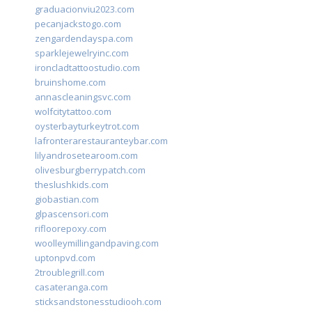
graduacionviu2023.com
pecanjackstogo.com
zengardendayspa.com
sparklejewelryinc.com
ironcladtattoostudio.com
bruinshome.com
annascleaningsvc.com
wolfcitytattoo.com
oysterbayturkeytrot.com
lafronterarestauranteybar.com
lilyandrosetearoom.com
olivesburgberrypatch.com
theslushkids.com
giobastian.com
glpascensori.com
rifloorepoxy.com
woolleymillingandpaving.com
uptonpvd.com
2troublegrill.com
casateranga.com
sticksandstonesstudiooh.com