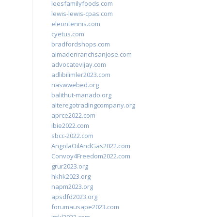
leesfamilyfoods.com
lewis-lewis-cpas.com
eleontennis.com
cyetus.com
bradfordshops.com
almadenranchsanjose.com
advocatevijay.com
adlibilimler2023.com
naswwebed.org
balithut-manado.org
alteregotradingcompany.org
aprce2022.com
ibie2022.com
sbcc-2022.com
AngolaOilAndGas2022.com
Convoy4Freedom2022.com
grur2023.org
hkhk2023.org
napm2023.org
apsdfd2023.org
forumausape2023.com