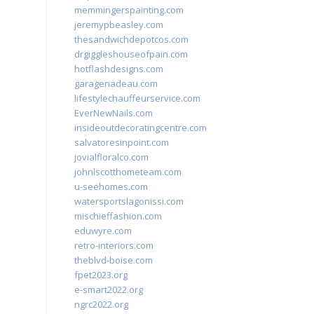
memmingerspainting.com
jeremypbeasley.com
thesandwichdepotcos.com
drgiggleshouseofpain.com
hotflashdesigns.com
garagenadeau.com
lifestylechauffeurservice.com
EverNewNails.com
insideoutdecoratingcentre.com
salvatoresinpoint.com
jovialfloralco.com
johnlscotthometeam.com
u-seehomes.com
watersportslagonissi.com
mischieffashion.com
eduwyre.com
retro-interiors.com
theblvd-boise.com
fpet2023.org
e-smart2022.org
ngrc2022.org