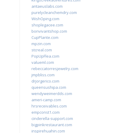
kingscreekadventures.com
antaeuslabs.com
purelycleanchemdry.com
WishOping.com
shoplegacee.com
bonvivantshop.com
CupPlante.com
mpzin.com
stcreal.com
PopUpFlea.com
valueml.com
rebeccatorresjewelry.com
jmpbliss.com
drjorgerico.com
queensushipa.com
wendyweimerdds.com
ameri-camp.com
hrsreceivables.com
empconst1.com
cinderella-support.com
bigpinkrestaurant.com
inspirehuahin.com