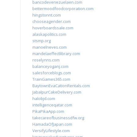
bancodevenezuelaen.com
bettermoodfoodcorporation.com
hingstonnt.com
chooseagender.com
hoverboardssale.com
alaskapolitics.com
stsmp.org
manoelneves.com
mandelaeffectlibrary.com
roselynns.com
balanceyoganj.com
salesforceblogs.com
TrainGames365.com
BaytownEvaCationRentals.com
JabalpurCakeDelivery.com
halobjd.com
intelligenceqatar.com
PikaPikaApp.com
takecareofbusinessdfw.org
HamadaOfJapan.com
VersifyLifestyle.com