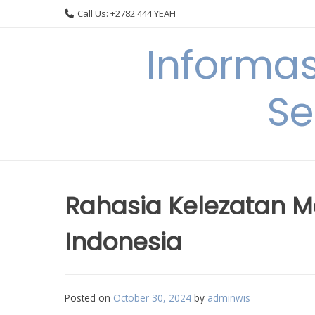
Skip
Call Us: +2782 444 YEAH
to
content
Informa
Se
Rahasia Kelezatan M
Indonesia
Posted on
October 30, 2024
by
adminwis