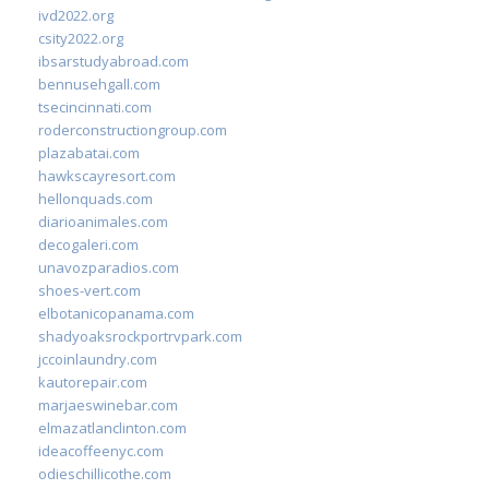
ivd2022.org
csity2022.org
ibsarstudyabroad.com
bennusehgall.com
tsecincinnati.com
roderconstructiongroup.com
plazabatai.com
hawkscayresort.com
hellonquads.com
diarioanimales.com
decogaleri.com
unavozparadios.com
shoes-vert.com
elbotanicopanama.com
shadyoaksrockportrvpark.com
jccoinlaundry.com
kautorepair.com
marjaeswinebar.com
elmazatlanclinton.com
ideacoffeenyc.com
odieschillicothe.com