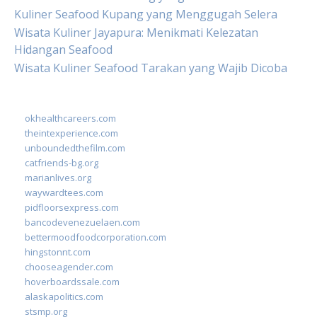
Kuliner Seafood Kupang yang Menggugah Selera
Wisata Kuliner Jayapura: Menikmati Kelezatan
Hidangan Seafood
Wisata Kuliner Seafood Tarakan yang Wajib Dicoba
okhealthcareers.com
theintexperience.com
unboundedthefilm.com
catfriends-bg.org
marianlives.org
waywardtees.com
pidfloorsexpress.com
bancodevenezuelaen.com
bettermoodfoodcorporation.com
hingstonnt.com
chooseagender.com
hoverboardssale.com
alaskapolitics.com
stsmp.org