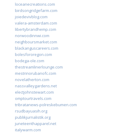
loceanecreations.com
birdsongridgefarm.com
joiedevivblog.com
valera-amsterdam.com
libertybrandhemp.com
norwoodinnwi.com
neighboursmarket.com
blackanguscareers.com
bolesfororegon.com
bodega-ole.com
thestreamlinerlounge.com
mestrinorubanofc.com
novelatherton.com
nassvalleygardens.net
electjohnstewart.com
omptourtravels.com
tribratanews-polreskebumen.com
rsudbayuasih.org
publikjurnalistik.org
juneteenthapparel.net
italywarm.com