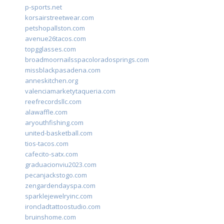
p-sports.net
korsairstreetwear.com
petshopallston.com
avenue26tacos.com
topgglasses.com
broadmoornailsspacoloradosprings.com
missblackpasadena.com
anneskitchen.org
valenciamarketytaqueria.com
reefrecordsllc.com
alawaffle.com
aryouthfishing.com
united-basketball.com
tios-tacos.com
cafecito-satx.com
graduacionviu2023.com
pecanjackstogo.com
zengardendayspa.com
sparklejewelryinc.com
ironcladtattoostudio.com
bruinshome.com