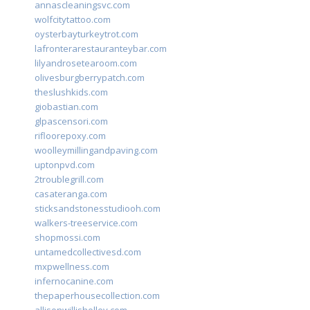
annascleaningsvc.com
wolfcitytattoo.com
oysterbayturkeytrot.com
lafronterarestauranteybar.com
lilyandrosetearoom.com
olivesburgberrypatch.com
theslushkids.com
giobastian.com
glpascensori.com
rifloorepoxy.com
woolleymillingandpaving.com
uptonpvd.com
2troublegrill.com
casateranga.com
sticksandstonesstudiooh.com
walkers-treeservice.com
shopmossi.com
untamedcollectivesd.com
mxpwellness.com
infernocanine.com
thepaperhousecollection.com