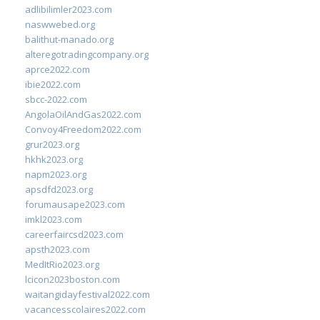
adlibilimler2023.com
naswwebed.org
balithut-manado.org
alteregotradingcompany.org
aprce2022.com
ibie2022.com
sbcc-2022.com
AngolaOilAndGas2022.com
Convoy4Freedom2022.com
grur2023.org
hkhk2023.org
napm2023.org
apsdfd2023.org
forumausape2023.com
imkl2023.com
careerfaircsd2023.com
apsth2023.com
MedItRio2023.org
lcicon2023boston.com
waitangidayfestival2022.com
vacancesscolaires2022.com