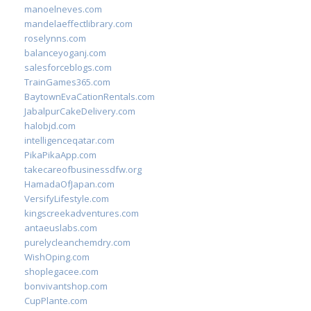
manoelneves.com
mandelaeffectlibrary.com
roselynns.com
balanceyoganj.com
salesforceblogs.com
TrainGames365.com
BaytownEvaCationRentals.com
JabalpurCakeDelivery.com
halobjd.com
intelligenceqatar.com
PikaPikaApp.com
takecareofbusinessdfw.org
HamadaOfJapan.com
VersifyLifestyle.com
kingscreekadventures.com
antaeuslabs.com
purelycleanchemdry.com
WishOping.com
shoplegacee.com
bonvivantshop.com
CupPlante.com