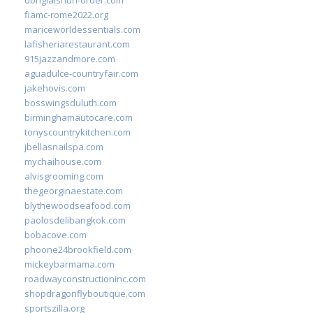
fiamc-rome2022.org
mariceworldessentials.com
lafisheriarestaurant.com
915jazzandmore.com
aguadulce-countryfair.com
jakehovis.com
bosswingsduluth.com
birminghamautocare.com
tonyscountrykitchen.com
jbellasnailspa.com
mychaihouse.com
alvisgrooming.com
thegeorginaestate.com
blythewoodseafood.com
paolosdelibangkok.com
bobacove.com
phoone24brookfield.com
mickeybarmama.com
roadwayconstructioninc.com
shopdragonflyboutique.com
sportszilla.org