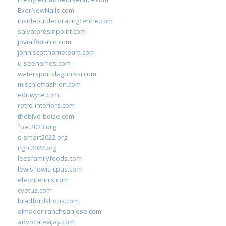
EverNewNails.com
insideoutdecoratingcentre.com
salvatoresinpoint.com
jovialfloralco.com
johnlscotthometeam.com
u-seehomes.com
watersportslagonissi.com
mischieffashion.com
eduwyre.com
retro-interiors.com
theblvd-boise.com
fpet2023.org
e-smart2022.org
ngrc2022.org
leesfamilyfoods.com
lewis-lewis-cpas.com
eleontennis.com
cyetus.com
bradfordshops.com
almadenranchsanjose.com
advocatevijay.com