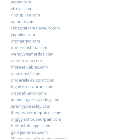
mpzin.com
stcreal.com
PopUpFlea.com
valueml.com
rebeccatorresjewelry.com
jmpbliss.com
drjorgerico.com
queensushipa.com
wendyweimerdds.com
ameri-camp.com
hrsreceivables.com
empconst1.com
cinderella-support.com
bigpinkrestaurant.com
inspirehuahin.com
memmingerspainting.com
jeremypbeasley.com
thesandwichdepotcos.com
drgiggleshouseofpain.com
hotflashdesigns.com
garagenadeau.com
lifestylechauffeurservice.com