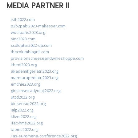
MEDIA PARTNER II
isth2022.com
p2b2pabi2023-makassar.com
wocfparis2023.org
sinc2023.com
scdlqatar2022-qa.com
thecolumbiagrill.com
provisionscheeseandwineshoppe.com
khedi2023.org
akademikgeriatri2023.org
marmarapediatri2023.org
emchie2023.org
girisimselradyoloji2022.org
utcd2022.org
biosensor2022.org
ialp2022.org
klivet2022.org
ifac-hms2022.org
taoms2022.org
iias-euromena-conference2022.org