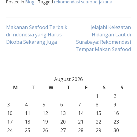
Posted in
Blog
Tagged
rekomendasi seafood jakarta
Post
Makanan Seafood Terbaik
Jelajahi Kelezatan
di Indonesia yang Harus
Hidangan Laut di
Dicoba Sekarang Juga
Surabaya: Rekomendasi
navigation
Tempat Makan Seafood
August 2026
M
T
W
T
F
S
S
1
2
3
4
5
6
7
8
9
10
11
12
13
14
15
16
17
18
19
20
21
22
23
24
25
26
27
28
29
30