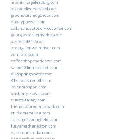
lacantinitagalesburg.com
pizzadeliverybristol.com
greenstarsmogcheck.com
happypawspl.com
callahansautoservicecenter.com
georgiascornermarket.com
perfectfit24-7.com
portugalprivatedriver.com
von-racer.com
coffeeshopcharleston.com
salon104mainstreet.com
alkaspringswater.com
318mainstreet8h.com
lovenailsspari.com
oakberry-kuwait.com
quartzliterary.com
friendsofbroderickpark.com
studiopiattellina.com
jannagrillspringfield.com
fujiyamacharleston.com
elpatronchardon.com
donglaishun-order.com