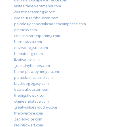
beckslandscapeandfence.com
vistaaltadelveramendi.com
coastlinecateringnc.com
cuesburgershouston.com
psicologiaespecializadaencampeche.com
dmtacos.com
crescentstreetprinting.com
hornopizza.com
driveadragster.com
hematologa.com
lizaivanov.com
guesttinyhomes.com
home-plow-by-meyer.com
palatelatincuisine.com
blackdoglegacy.com
eatvivahouston.com
thebigshowok.com
chimeandstave.com
greatwallseafoodny.com
theloverose.com
gabriovoice.com
resinflowart.com