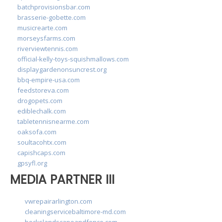
batchprovisionsbar.com
brasserie-gobette.com
musicrearte.com
morseysfarms.com
riverviewtennis.com
official-kelly-toys-squishmallows.com
displaygardenonsuncrest.org
bbq-empire-usa.com
feedstoreva.com
drogopets.com
ediblechalk.com
tabletennisnearme.com
oaksofa.com
soultacohtx.com
capishcaps.com
gpsyfl.org
MEDIA PARTNER III
vwrepairarlington.com
cleaningservicebaltimore-md.com