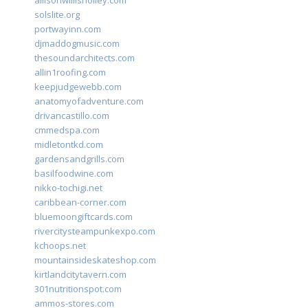
allisonwillisholley.com
solslite.org
portwayinn.com
djmaddogmusic.com
thesoundarchitects.com
allin1roofing.com
keepjudgewebb.com
anatomyofadventure.com
drivancastillo.com
cmmedspa.com
midletontkd.com
gardensandgrills.com
basilfoodwine.com
nikko-tochigi.net
caribbean-corner.com
bluemoongiftcards.com
rivercitysteampunkexpo.com
kchoops.net
mountainsideskateshop.com
kirtlandcitytavern.com
301nutritionspot.com
ammos-stores.com