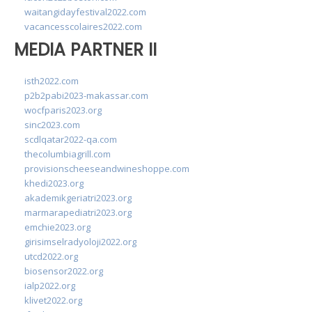
waitangidayfestival2022.com
vacancesscolaires2022.com
MEDIA PARTNER II
isth2022.com
p2b2pabi2023-makassar.com
wocfparis2023.org
sinc2023.com
scdlqatar2022-qa.com
thecolumbiagrill.com
provisionscheeseandwineshoppe.com
khedi2023.org
akademikgeriatri2023.org
marmarapediatri2023.org
emchie2023.org
girisimselradyoloji2022.org
utcd2022.org
biosensor2022.org
ialp2022.org
klivet2022.org