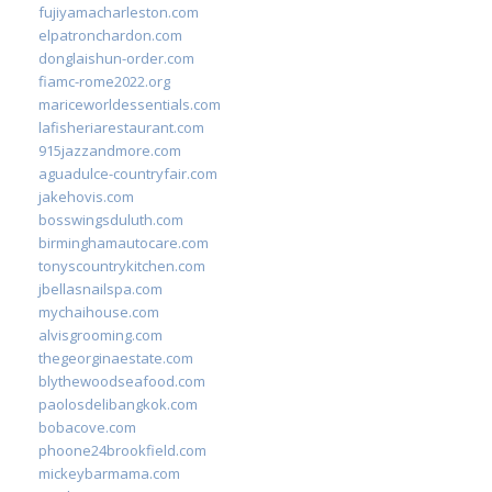
fujiyamacharleston.com
elpatronchardon.com
donglaishun-order.com
fiamc-rome2022.org
mariceworldessentials.com
lafisheriarestaurant.com
915jazzandmore.com
aguadulce-countryfair.com
jakehovis.com
bosswingsduluth.com
birminghamautocare.com
tonyscountrykitchen.com
jbellasnailspa.com
mychaihouse.com
alvisgrooming.com
thegeorginaestate.com
blythewoodseafood.com
paolosdelibangkok.com
bobacove.com
phoone24brookfield.com
mickeybarmama.com