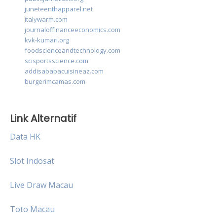
juneteenthapparel.net
italywarm.com
journaloffinanceeconomics.com
kvk-kumari.org
foodscienceandtechnology.com
scisportsscience.com
addisababacuisineaz.com
burgerimcamas.com
Link Alternatif
Data HK
Slot Indosat
Live Draw Macau
Toto Macau