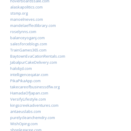
hoverboardssale.com
alaskapolitics.com
stsmp.org
manoelneves.com
mandelaeffectlibrary.com
roselynns.com
balanceyoganj.com
salesforceblogs.com
TrainGames365.com
BaytownEvaCationRentals.com
JabalpurCakeDelivery.com
halobjd.com
intelligenceqatar.com
PikaPikaApp.com
takecareofbusinessdfw.org
HamadaOfJapan.com
VersifyLifestyle.com
kingscreekadventures.com
antaeuslabs.com
purelycleanchemdry.com
WishOping.com
shoplegacee.com