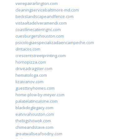
vwrepairarlington.com
cleaningservicebaltimore-md.com
beckslandscapeandfence.com
vistaaltadelveramendi.com
coastlinecateringnc.com
cuesburgershouston.com
psicologiaespecializadaencampeche.com
dmtacos.com
crescentstreetprinting.com
hornopizza.com
driveadragster.com
hematologa.com
lizaivanov.com
guesttinyhomes.com
home-plow-by-meyer.com
palatelatincuisine.com
blackdoglegacy.com
eatvivahouston.com
thebigshowok.com
chimeandstave.com
greatwallseafoodny.com