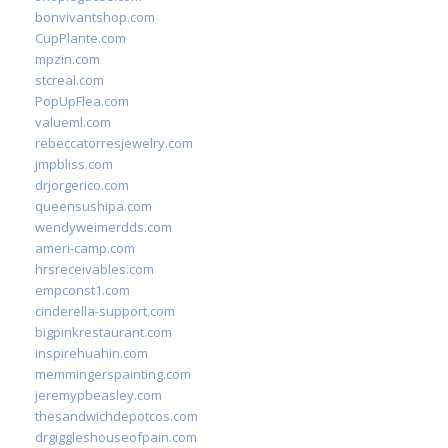
bonvivantshop.com
CupPlante.com
mpzin.com
stcreal.com
PopUpFlea.com
valueml.com
rebeccatorresjewelry.com
jmpbliss.com
drjorgerico.com
queensushipa.com
wendyweimerdds.com
ameri-camp.com
hrsreceivables.com
empconst1.com
cinderella-support.com
bigpinkrestaurant.com
inspirehuahin.com
memmingerspainting.com
jeremypbeasley.com
thesandwichdepotcos.com
drgiggleshouseofpain.com