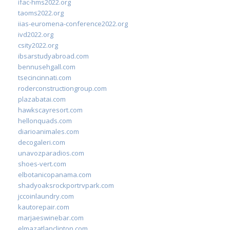
ifac-hms2022.org
taoms2022.org
iias-euromena-conference2022.org
ivd2022.org
csity2022.org
ibsarstudyabroad.com
bennusehgall.com
tsecincinnati.com
roderconstructiongroup.com
plazabatai.com
hawkscayresort.com
hellonquads.com
diarioanimales.com
decogaleri.com
unavozparadios.com
shoes-vert.com
elbotanicopanama.com
shadyoaksrockportrvpark.com
jccoinlaundry.com
kautorepair.com
marjaeswinebar.com
elmazatlanclinton.com