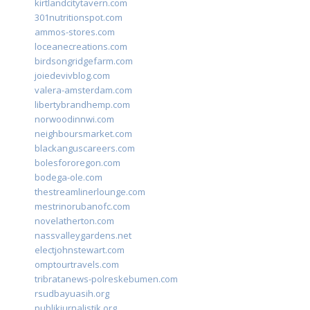
kirtlandcitytavern.com
301nutritionspot.com
ammos-stores.com
loceanecreations.com
birdsongridgefarm.com
joiedevivblog.com
valera-amsterdam.com
libertybrandhemp.com
norwoodinnwi.com
neighboursmarket.com
blackanguscareers.com
bolesfororegon.com
bodega-ole.com
thestreamlinerlounge.com
mestrinorubanofc.com
novelatherton.com
nassvalleygardens.net
electjohnstewart.com
omptourtravels.com
tribratanews-polreskebumen.com
rsudbayuasih.org
publikjurnalistik.org