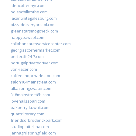
ideacoffeenyc.com
odieschillicothe.com
lacantinitagalesburg.com
pizzadeliverybristol.com
greenstarsmogcheck.com
happypawspl.com
callahansautoservicecenter.com
georgiascornermarket.com
perfectfit24-7.com
portugalprivatedriver.com
von-racer.com
coffeeshopcharleston.com
salon104mainstreet.com
alkaspringswater.com
318mainstreet8h.com
lovenailsspari.com
oakberry-kuwait.com
quartzliterary.com
friendsofbroderickpark.com
studiopiattellina.com
jannagrillspringfield.com