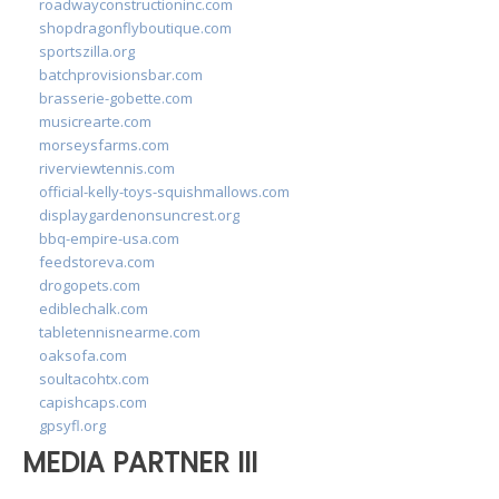
roadwayconstructioninc.com
shopdragonflyboutique.com
sportszilla.org
batchprovisionsbar.com
brasserie-gobette.com
musicrearte.com
morseysfarms.com
riverviewtennis.com
official-kelly-toys-squishmallows.com
displaygardenonsuncrest.org
bbq-empire-usa.com
feedstoreva.com
drogopets.com
ediblechalk.com
tabletennisnearme.com
oaksofa.com
soultacohtx.com
capishcaps.com
gpsyfl.org
MEDIA PARTNER III