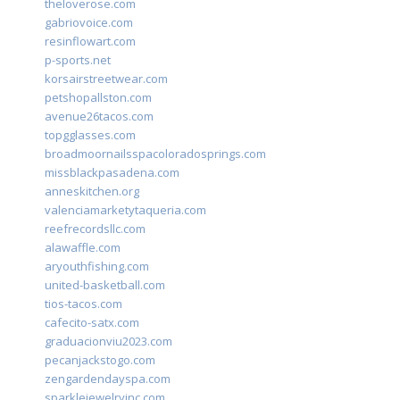
theloverose.com
gabriovoice.com
resinflowart.com
p-sports.net
korsairstreetwear.com
petshopallston.com
avenue26tacos.com
topgglasses.com
broadmoornailsspacoloradosprings.com
missblackpasadena.com
anneskitchen.org
valenciamarketytaqueria.com
reefrecordsllc.com
alawaffle.com
aryouthfishing.com
united-basketball.com
tios-tacos.com
cafecito-satx.com
graduacionviu2023.com
pecanjackstogo.com
zengardendayspa.com
sparklejewelryinc.com