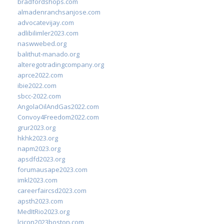
bradfordshops.com
almadenranchsanjose.com
advocatevijay.com
adlibilimler2023.com
naswwebed.org
balithut-manado.org
alteregotradingcompany.org
aprce2022.com
ibie2022.com
sbcc-2022.com
AngolaOilAndGas2022.com
Convoy4Freedom2022.com
grur2023.org
hkhk2023.org
napm2023.org
apsdfd2023.org
forumausape2023.com
imkl2023.com
careerfaircsd2023.com
apsth2023.com
MedItRio2023.org
lcicon2023boston.com