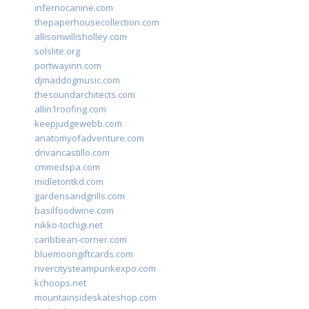
infernocanine.com
thepaperhousecollection.com
allisonwillisholley.com
solslite.org
portwayinn.com
djmaddogmusic.com
thesoundarchitects.com
allin1roofing.com
keepjudgewebb.com
anatomyofadventure.com
drivancastillo.com
cmmedspa.com
midletontkd.com
gardensandgrills.com
basilfoodwine.com
nikko-tochigi.net
caribbean-corner.com
bluemoongiftcards.com
rivercitysteampunkexpo.com
kchoops.net
mountainsideskateshop.com