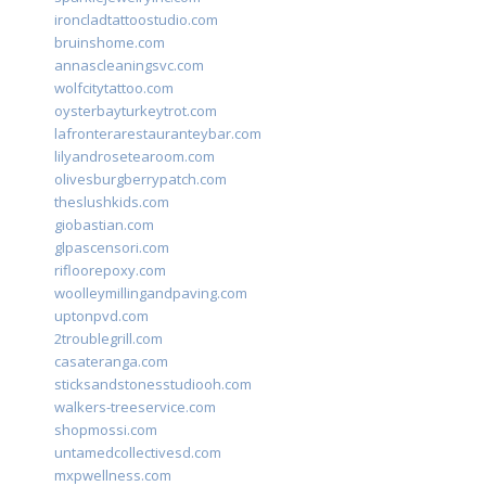
ironcladtattoostudio.com
bruinshome.com
annascleaningsvc.com
wolfcitytattoo.com
oysterbayturkeytrot.com
lafronterarestauranteybar.com
lilyandrosetearoom.com
olivesburgberrypatch.com
theslushkids.com
giobastian.com
glpascensori.com
rifloorepoxy.com
woolleymillingandpaving.com
uptonpvd.com
2troublegrill.com
casateranga.com
sticksandstonesstudiooh.com
walkers-treeservice.com
shopmossi.com
untamedcollectivesd.com
mxpwellness.com