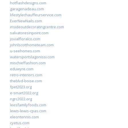
hotflashdesigns.com
garagenadeau.com
lifestylechauffeurservice.com
EverNewNails.com
insideoutdecoratingcentre.com
salvatoresinpoint.com
jovialfloralco.com
johnlscotthometeam.com
u-seehomes.com
watersportslagonissi.com
mischieffashion.com
eduwyre.com
retro-interiors.com
theblvd-boise.com
fpet2023.org
e-smart2022.org
ngrc2022.org
leesfamilyfoods.com
lewis-lewis-cpas.com
eleontennis.com
cyetus.com