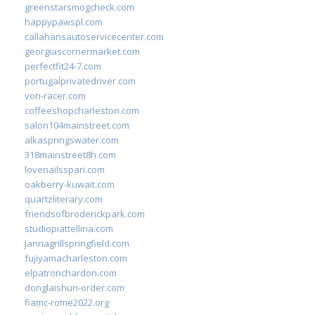
greenstarsmogcheck.com
happypawspl.com
callahansautoservicecenter.com
georgiascornermarket.com
perfectfit24-7.com
portugalprivatedriver.com
von-racer.com
coffeeshopcharleston.com
salon104mainstreet.com
alkaspringswater.com
318mainstreet8h.com
lovenailsspari.com
oakberry-kuwait.com
quartzliterary.com
friendsofbroderickpark.com
studiopiattellina.com
jannagrillspringfield.com
fujiyamacharleston.com
elpatronchardon.com
donglaishun-order.com
fiamc-rome2022.org