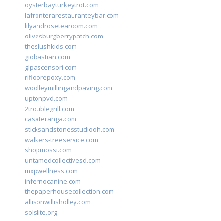
oysterbayturkeytrot.com
lafronterarestauranteybar.com
lilyandrosetearoom.com
olivesburgberrypatch.com
theslushkids.com
giobastian.com
glpascensori.com
rifloorepoxy.com
woolleymillingandpaving.com
uptonpvd.com
2troublegrill.com
casateranga.com
sticksandstonesstudiooh.com
walkers-treeservice.com
shopmossi.com
untamedcollectivesd.com
mxpwellness.com
infernocanine.com
thepaperhousecollection.com
allisonwillisholley.com
solslite.org