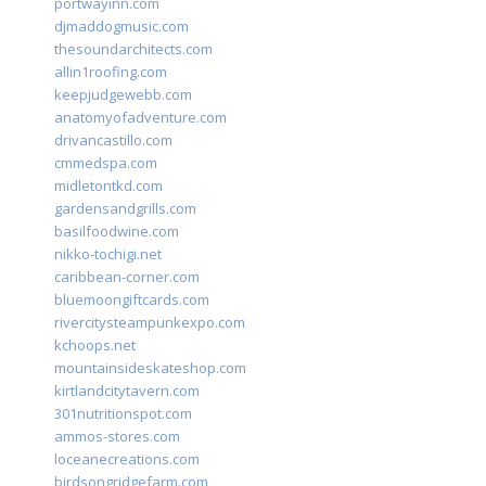
portwayinn.com
djmaddogmusic.com
thesoundarchitects.com
allin1roofing.com
keepjudgewebb.com
anatomyofadventure.com
drivancastillo.com
cmmedspa.com
midletontkd.com
gardensandgrills.com
basilfoodwine.com
nikko-tochigi.net
caribbean-corner.com
bluemoongiftcards.com
rivercitysteampunkexpo.com
kchoops.net
mountainsideskateshop.com
kirtlandcitytavern.com
301nutritionspot.com
ammos-stores.com
loceanecreations.com
birdsongridgefarm.com