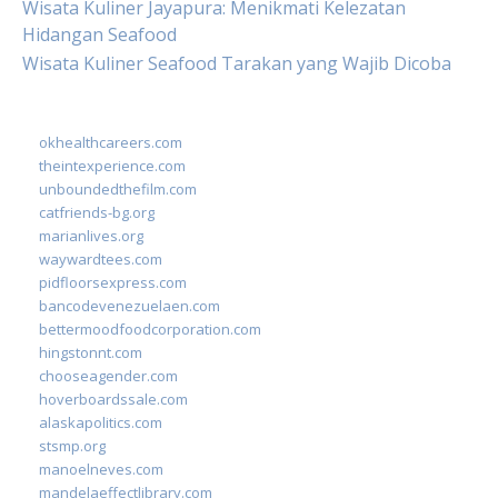
Wisata Kuliner Jayapura: Menikmati Kelezatan
Hidangan Seafood
Wisata Kuliner Seafood Tarakan yang Wajib Dicoba
okhealthcareers.com
theintexperience.com
unboundedthefilm.com
catfriends-bg.org
marianlives.org
waywardtees.com
pidfloorsexpress.com
bancodevenezuelaen.com
bettermoodfoodcorporation.com
hingstonnt.com
chooseagender.com
hoverboardssale.com
alaskapolitics.com
stsmp.org
manoelneves.com
mandelaeffectlibrary.com