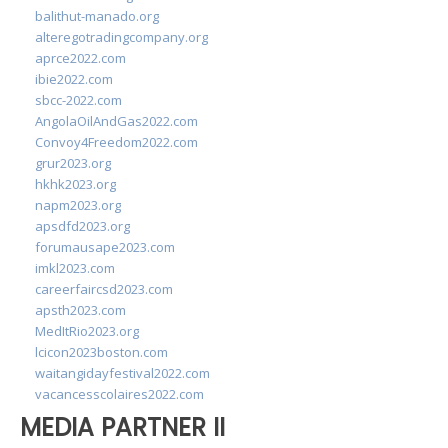
balithut-manado.org
alteregotradingcompany.org
aprce2022.com
ibie2022.com
sbcc-2022.com
AngolaOilAndGas2022.com
Convoy4Freedom2022.com
grur2023.org
hkhk2023.org
napm2023.org
apsdfd2023.org
forumausape2023.com
imkl2023.com
careerfaircsd2023.com
apsth2023.com
MedItRio2023.org
lcicon2023boston.com
waitangidayfestival2022.com
vacancesscolaires2022.com
MEDIA PARTNER II