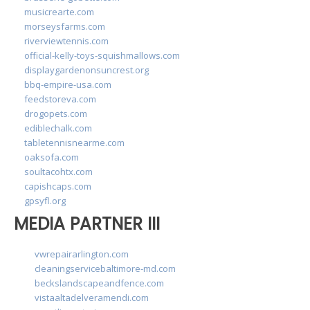
musicrearte.com
morseysfarms.com
riverviewtennis.com
official-kelly-toys-squishmallows.com
displaygardenonsuncrest.org
bbq-empire-usa.com
feedstoreva.com
drogopets.com
ediblechalk.com
tabletennisnearme.com
oaksofa.com
soultacohtx.com
capishcaps.com
gpsyfl.org
MEDIA PARTNER III
vwrepairarlington.com
cleaningservicebaltimore-md.com
beckslandscapeandfence.com
vistaaltadelveramendi.com