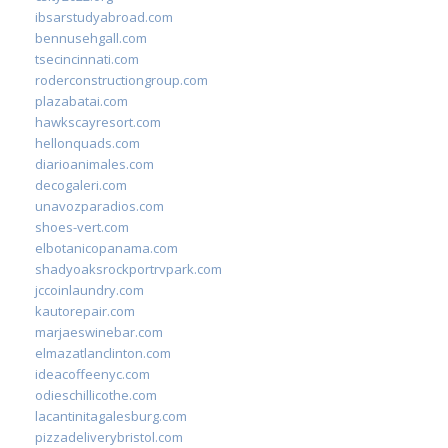
ibsarstudyabroad.com
bennusehgall.com
tsecincinnati.com
roderconstructiongroup.com
plazabatai.com
hawkscayresort.com
hellonquads.com
diarioanimales.com
decogaleri.com
unavozparadios.com
shoes-vert.com
elbotanicopanama.com
shadyoaksrockportrvpark.com
jccoinlaundry.com
kautorepair.com
marjaeswinebar.com
elmazatlanclinton.com
ideacoffeenyc.com
odieschillicothe.com
lacantinitagalesburg.com
pizzadeliverybristol.com