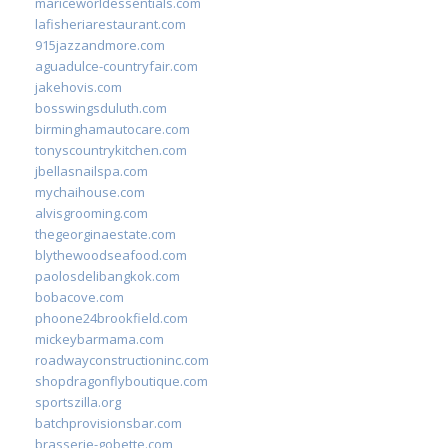
mariceworldessentials.com
lafisheriarestaurant.com
915jazzandmore.com
aguadulce-countryfair.com
jakehovis.com
bosswingsduluth.com
birminghamautocare.com
tonyscountrykitchen.com
jbellasnailspa.com
mychaihouse.com
alvisgrooming.com
thegeorginaestate.com
blythewoodseafood.com
paolosdelibangkok.com
bobacove.com
phoone24brookfield.com
mickeybarmama.com
roadwayconstructioninc.com
shopdragonflyboutique.com
sportszilla.org
batchprovisionsbar.com
brasserie-gobette.com