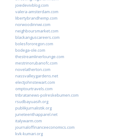
joiedevivblog.com
valera-amsterdam.com
libertybrandhemp.com
norwoodinnwi.com
neighboursmarket.com
blackanguscareers.com
bolesfororegon.com
bodega-ole.com
thestreamlinerlounge.com
mestrinorubanofc.com
novelatherton.com
nassvalleygardens.net
electjohnstewart.com
omptourtravels.com
tribratanews-polreskebumen.com
rsudbayuasih.org
publikjurnalistik.org
juneteenthapparel.net
italywarm.com
journaloffinanceeconomics.com
kvk-kumari.org