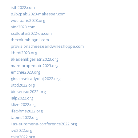
isth2022.com
p2b2pabi2023-makassar.com
wocfparis2023.org
sinc2023.com
scdlqatar2022-qa.com
thecolumbiagrill.com
provisionscheeseandwineshoppe.com
khedi2023.org
akademikgeriatri2023.org
marmarapediatri2023.org
emchie2023.org
girisimselradyoloji2022.org
utcd2022.org
biosensor2022.org
ialp2022.org
klivet2022.org
ifac-hms2022.org
taoms2022.org
iias-euromena-conference2022.org
ivd2022.org
csity2022.org