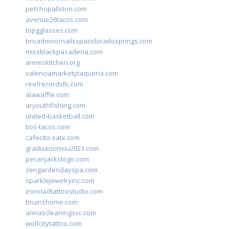
petshopallston.com
avenue26tacos.com
topgglasses.com
broadmoornailsspacoloradosprings.com
missblackpasadena.com
anneskitchen.org
valenciamarketytaqueria.com
reefrecordsllc.com
alawaffle.com
aryouthfishing.com
united-basketball.com
tios-tacos.com
cafecito-satx.com
graduacionviu2023.com
pecanjackstogo.com
zengardendayspa.com
sparklejewelryinc.com
ironcladtattoostudio.com
bruinshome.com
annascleaningsvc.com
wolfcitytattoo.com