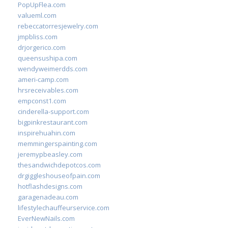
PopUpFlea.com
valueml.com
rebeccatorresjewelry.com
jmpbliss.com
drjorgerico.com
queensushipa.com
wendyweimerdds.com
ameri-camp.com
hrsreceivables.com
empconst1.com
cinderella-support.com
bigpinkrestaurant.com
inspirehuahin.com
memmingerspainting.com
jeremypbeasley.com
thesandwichdepotcos.com
drgiggleshouseofpain.com
hotflashdesigns.com
garagenadeau.com
lifestylechauffeurservice.com
EverNewNails.com