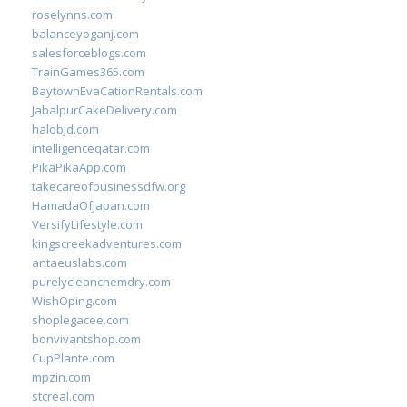
roselynns.com
balanceyoganj.com
salesforceblogs.com
TrainGames365.com
BaytownEvaCationRentals.com
JabalpurCakeDelivery.com
halobjd.com
intelligenceqatar.com
PikaPikaApp.com
takecareofbusinessdfw.org
HamadaOfJapan.com
VersifyLifestyle.com
kingscreekadventures.com
antaeuslabs.com
purelycleanchemdry.com
WishOping.com
shoplegacee.com
bonvivantshop.com
CupPlante.com
mpzin.com
stcreal.com