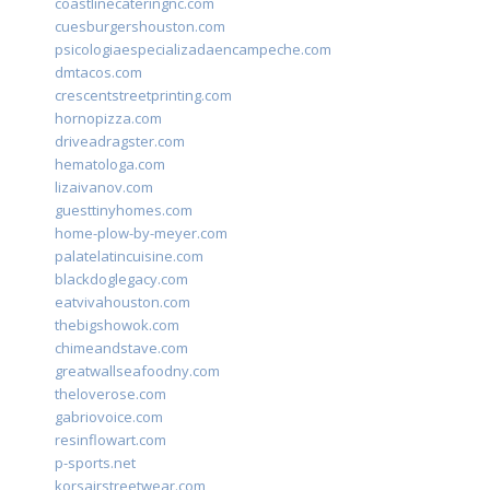
coastlinecateringnc.com
cuesburgershouston.com
psicologiaespecializadaencampeche.com
dmtacos.com
crescentstreetprinting.com
hornopizza.com
driveadragster.com
hematologa.com
lizaivanov.com
guesttinyhomes.com
home-plow-by-meyer.com
palatelatincuisine.com
blackdoglegacy.com
eatvivahouston.com
thebigshowok.com
chimeandstave.com
greatwallseafoodny.com
theloverose.com
gabriovoice.com
resinflowart.com
p-sports.net
korsairstreetwear.com