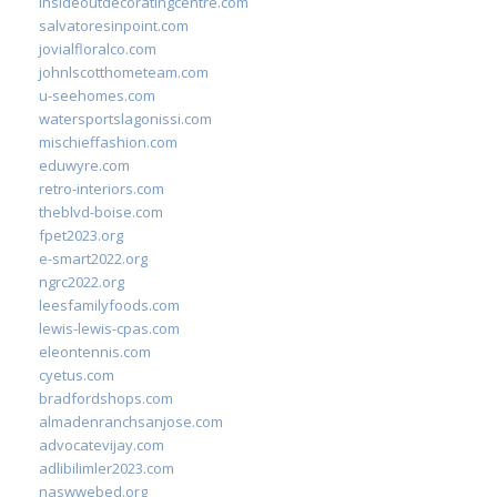
insideoutdecoratingcentre.com
salvatoresinpoint.com
jovialfloralco.com
johnlscotthometeam.com
u-seehomes.com
watersportslagonissi.com
mischieffashion.com
eduwyre.com
retro-interiors.com
theblvd-boise.com
fpet2023.org
e-smart2022.org
ngrc2022.org
leesfamilyfoods.com
lewis-lewis-cpas.com
eleontennis.com
cyetus.com
bradfordshops.com
almadenranchsanjose.com
advocatevijay.com
adlibilimler2023.com
naswwebed.org