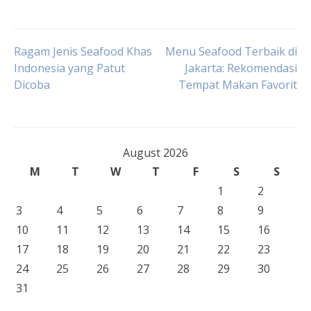
Post
Ragam Jenis Seafood Khas
Menu Seafood Terbaik di
Indonesia yang Patut
Jakarta: Rekomendasi
Dicoba
Tempat Makan Favorit
navigation
August 2026
M
T
W
T
F
S
S
1
2
3
4
5
6
7
8
9
10
11
12
13
14
15
16
17
18
19
20
21
22
23
24
25
26
27
28
29
30
31