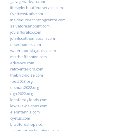
garagenadeau.com
lifestylechauffeurservice.com
EverNewNails.com
insideoutdecoratingcentre.com
salvatoresinpoint.com
jovialfloralco.com
johnlscotthometeam.com
u-seehomes.com
watersportslagonissi.com
mischieffashion.com
eduwyre.com
retro-interiors.com
theblvd-boise.com
fpet2023.org
e-smart2022.org
ngrc2022.org
leesfamilyfoods.com
lewis-lewis-cpas.com
eleontennis.com
cyetus.com
bradfordshops.com
almadenranchsanjose.com