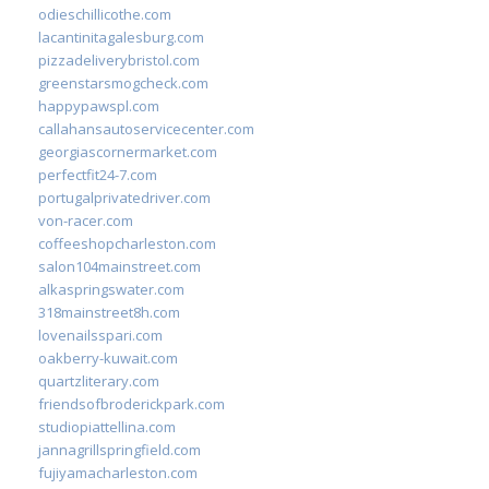
odieschillicothe.com
lacantinitagalesburg.com
pizzadeliverybristol.com
greenstarsmogcheck.com
happypawspl.com
callahansautoservicecenter.com
georgiascornermarket.com
perfectfit24-7.com
portugalprivatedriver.com
von-racer.com
coffeeshopcharleston.com
salon104mainstreet.com
alkaspringswater.com
318mainstreet8h.com
lovenailsspari.com
oakberry-kuwait.com
quartzliterary.com
friendsofbroderickpark.com
studiopiattellina.com
jannagrillspringfield.com
fujiyamacharleston.com