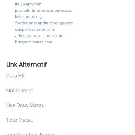
italywarm.com
journaloffinanceeconomics.com
kvk-kumari.org
foodscienceandtechnology.com
scisportsscience.com
addisababacuisineaz.com
burgerimcamas.com
Link Alternatif
Data HK
Slot Indosat
Live Draw Macau
Toto Macau
togel kamboja hari ini