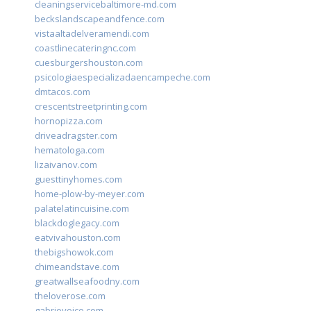
cleaningservicebaltimore-md.com
beckslandscapeandfence.com
vistaaltadelveramendi.com
coastlinecateringnc.com
cuesburgershouston.com
psicologiaespecializadaencampeche.com
dmtacos.com
crescentstreetprinting.com
hornopizza.com
driveadragster.com
hematologa.com
lizaivanov.com
guesttinyhomes.com
home-plow-by-meyer.com
palatelatincuisine.com
blackdoglegacy.com
eatvivahouston.com
thebigshowok.com
chimeandstave.com
greatwallseafoodny.com
theloverose.com
gabriovoice.com