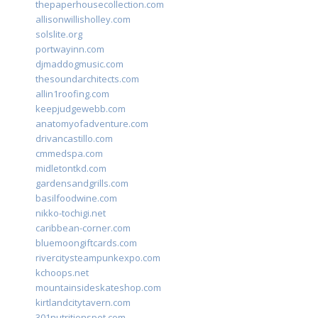
thepaperhousecollection.com
allisonwillisholley.com
solslite.org
portwayinn.com
djmaddogmusic.com
thesoundarchitects.com
allin1roofing.com
keepjudgewebb.com
anatomyofadventure.com
drivancastillo.com
cmmedspa.com
midletontkd.com
gardensandgrills.com
basilfoodwine.com
nikko-tochigi.net
caribbean-corner.com
bluemoongiftcards.com
rivercitysteampunkexpo.com
kchoops.net
mountainsideskateshop.com
kirtlandcitytavern.com
301nutritionspot.com