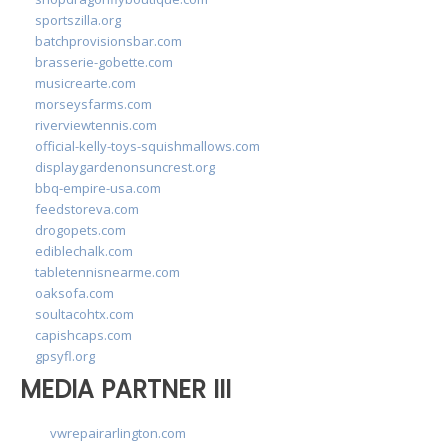
sportszilla.org
batchprovisionsbar.com
brasserie-gobette.com
musicrearte.com
morseysfarms.com
riverviewtennis.com
official-kelly-toys-squishmallows.com
displaygardenonsuncrest.org
bbq-empire-usa.com
feedstoreva.com
drogopets.com
ediblechalk.com
tabletennisnearme.com
oaksofa.com
soultacohtx.com
capishcaps.com
gpsyfl.org
MEDIA PARTNER III
vwrepairarlington.com