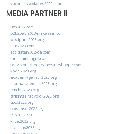
vacancesscolaires2022.com
MEDIA PARTNER II
isth2022.com
p2b2pabi2023-makassar.com
wocfparis2023.org
sinc2023.com
scdlqatar2022-qa.com
thecolumbiagrill.com
provisionscheeseandwineshoppe.com
khedi2023.org
akademikgeriatri2023.org
marmarapediatri2023.org
emchie2023.org
girisimselradyoloji2022.org
utcd2022.org
biosensor2022.org
ialp2022.org
klivet2022.org
ifac-hms2022.org
taoms2022.org