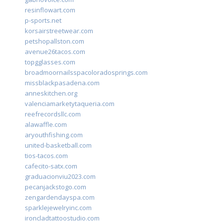
resinflowart.com
p-sports.net
korsairstreetwear.com
petshopallston.com
avenue26tacos.com
topgglasses.com
broadmoornailsspacoloradosprings.com
missblackpasadena.com
anneskitchen.org
valenciamarketytaqueria.com
reefrecordsllc.com
alawaffle.com
aryouthfishing.com
united-basketball.com
tios-tacos.com
cafecito-satx.com
graduacionviu2023.com
pecanjackstogo.com
zengardendayspa.com
sparklejewelryinc.com
ironcladtattoostudio.com