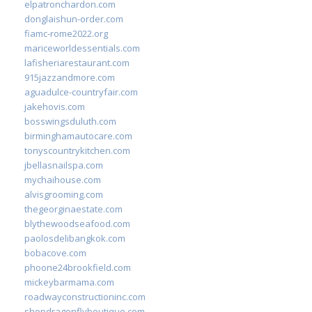
elpatronchardon.com
donglaishun-order.com
fiamc-rome2022.org
mariceworldessentials.com
lafisheriarestaurant.com
915jazzandmore.com
aguadulce-countryfair.com
jakehovis.com
bosswingsduluth.com
birminghamautocare.com
tonyscountrykitchen.com
jbellasnailspa.com
mychaihouse.com
alvisgrooming.com
thegeorginaestate.com
blythewoodseafood.com
paolosdelibangkok.com
bobacove.com
phoone24brookfield.com
mickeybarmama.com
roadwayconstructioninc.com
shopdragonflyboutique.com