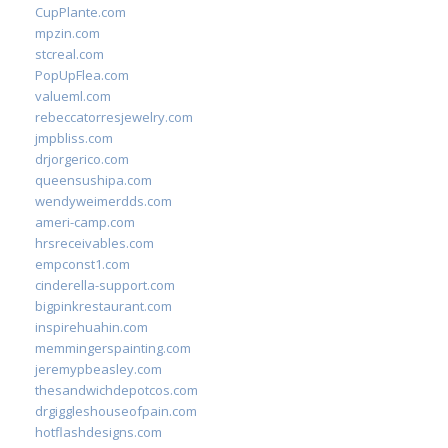
CupPlante.com
mpzin.com
stcreal.com
PopUpFlea.com
valueml.com
rebeccatorresjewelry.com
jmpbliss.com
drjorgerico.com
queensushipa.com
wendyweimerdds.com
ameri-camp.com
hrsreceivables.com
empconst1.com
cinderella-support.com
bigpinkrestaurant.com
inspirehuahin.com
memmingerspainting.com
jeremypbeasley.com
thesandwichdepotcos.com
drgiggleshouseofpain.com
hotflashdesigns.com