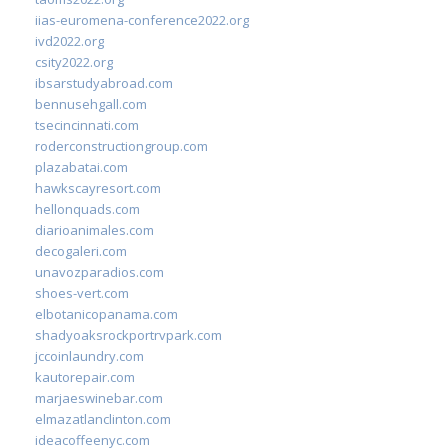
iias-euromena-conference2022.org
ivd2022.org
csity2022.org
ibsarstudyabroad.com
bennusehgall.com
tsecincinnati.com
roderconstructiongroup.com
plazabatai.com
hawkscayresort.com
hellonquads.com
diarioanimales.com
decogaleri.com
unavozparadios.com
shoes-vert.com
elbotanicopanama.com
shadyoaksrockportrvpark.com
jccoinlaundry.com
kautorepair.com
marjaeswinebar.com
elmazatlanclinton.com
ideacoffeenyc.com