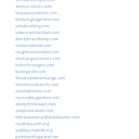
ammos-stores.com
loceanecreations.com
birdsongridgefarm.com
joiedevivblog.com
valera-amsterdam.com
libertybrandhemp.com
norwoodinnwi.com
neighboursmarket.com
blackanguscareers.com
bolesfororegon.com
bodega-ole.com
thestreamlinerlounge.com
mestrinorubanofc.com
novelatherton.com
nassvalleygardens.net
electjohnstewart.com
omptourtravels.com
tribratanews-polreskebumen.com
rsudbayuasih.org
publikjurnalistik.org
juneteenthapparel.net