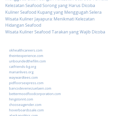
Kelezatan Seafood Sorong yang Harus Dicoba
Kuliner Seafood Kupang yang Menggugah Selera
Wisata Kuliner Jayapura: Menikmati Kelezatan
Hidangan Seafood
Wisata Kuliner Seafood Tarakan yang Wajib Dicoba
okhealthcareers.com
theintexperience.com
unboundedthefilm.com
catfriends-bg.org
marianlives.org
waywardtees.com
pidfloorsexpress.com
bancodevenezuelaen.com
bettermoodfoodcorporation.com
hingstonnt.com
chooseagender.com
hoverboardssale.com
alaskapolitics.com