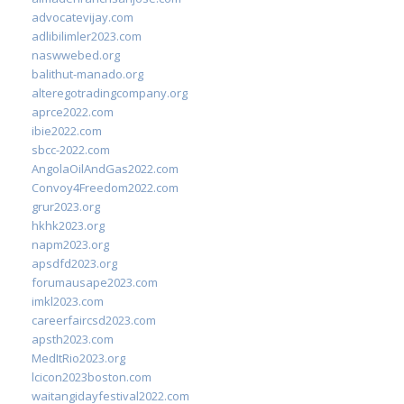
advocatevijay.com
adlibilimler2023.com
naswwebed.org
balithut-manado.org
alteregotradingcompany.org
aprce2022.com
ibie2022.com
sbcc-2022.com
AngolaOilAndGas2022.com
Convoy4Freedom2022.com
grur2023.org
hkhk2023.org
napm2023.org
apsdfd2023.org
forumausape2023.com
imkl2023.com
careerfaircsd2023.com
apsth2023.com
MedItRio2023.org
lcicon2023boston.com
waitangidayfestival2022.com