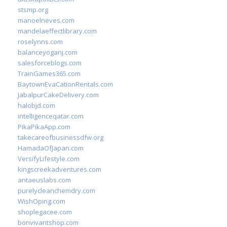
stsmp.org
manoelneves.com
mandelaeffectlibrary.com
roselynns.com
balanceyoganj.com
salesforceblogs.com
TrainGames365.com
BaytownEvaCationRentals.com
JabalpurCakeDelivery.com
halobjd.com
intelligenceqatar.com
PikaPikaApp.com
takecareofbusinessdfw.org
HamadaOfJapan.com
VersifyLifestyle.com
kingscreekadventures.com
antaeuslabs.com
purelycleanchemdry.com
WishOping.com
shoplegacee.com
bonvivantshop.com