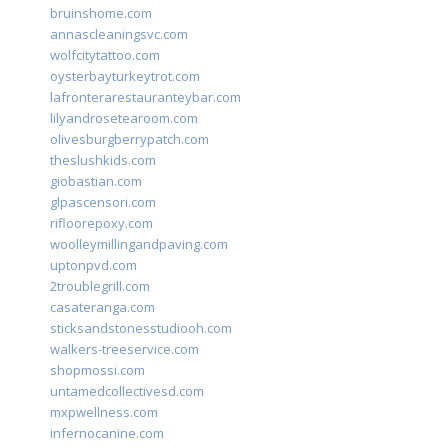
bruinshome.com
annascleaningsvc.com
wolfcitytattoo.com
oysterbayturkeytrot.com
lafronterarestauranteybar.com
lilyandrosetearoom.com
olivesburgberrypatch.com
theslushkids.com
giobastian.com
glpascensori.com
rifloorepoxy.com
woolleymillingandpaving.com
uptonpvd.com
2troublegrill.com
casateranga.com
sticksandstonesstudiooh.com
walkers-treeservice.com
shopmossi.com
untamedcollectivesd.com
mxpwellness.com
infernocanine.com