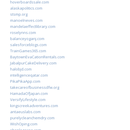
hoverboardssale.com
alaskapolitics.com
stsmp.org
manoelneves.com
mandelaeffectlibrary.com
roselynns.com
balanceyoganj.com
salesforceblogs.com
TrainGames365.com
BaytownEvaCationRentals.com
JabalpurCakeDelivery.com
halobjd.com
intelligenceqatar.com
PikaPikaApp.com
takecareofbusinessdfw.org
HamadaOfJapan.com
VersifyLifestyle.com
kingscreekadventures.com
antaeuslabs.com
purelycleanchemdry.com
WishOping.com