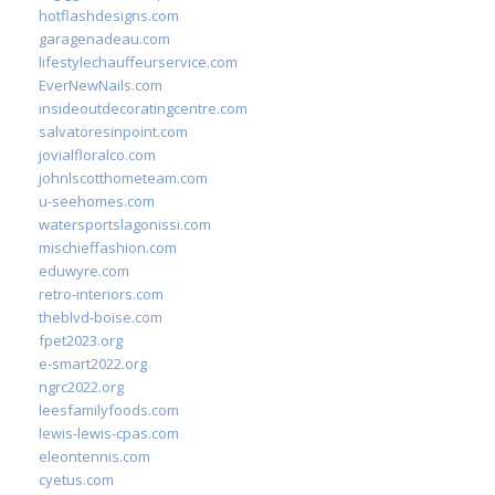
hotflashdesigns.com
garagenadeau.com
lifestylechauffeurservice.com
EverNewNails.com
insideoutdecoratingcentre.com
salvatoresinpoint.com
jovialfloralco.com
johnlscotthometeam.com
u-seehomes.com
watersportslagonissi.com
mischieffashion.com
eduwyre.com
retro-interiors.com
theblvd-boise.com
fpet2023.org
e-smart2022.org
ngrc2022.org
leesfamilyfoods.com
lewis-lewis-cpas.com
eleontennis.com
cyetus.com