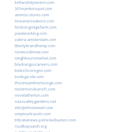
kirtlandcitytavern.com
301nutritionspot.com
ammos-stores.com
loceanecreations.com
birdsongridgefarm.com
joiedevivblog.com
valera-amsterdam.com
libertybrandhemp.com
norwoodinnwi.com
neighboursmarket.com
blackanguscareers.com
bolesfororegon.com
bodega-ole.com
thestreamlinerlounge.com
mestrinorubanofc.com
novelatherton.com
nassvalleygardens.net
electjohnstewart.com
omptourtravels.com
tribratanews-polreskebumen.com
rsudbayuasih.org