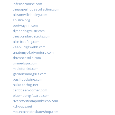
infernocanine.com
thepaperhousecollection.com
allisonwillisholley.com
solslite.org
portwayinn.com
djmaddogmusic.com
thesoundarchitects.com
allin1roofing.com
keepjudgewebb.com
anatomyofadventure.com
drivancastillo.com
cmmedspa.com
midletontkd.com
gardensandgrills.com
basilfoodwine.com
nikko-tochigi.net
caribbean-corner.com
bluemoongiftcards.com
rivercitysteampunkexpo.com
kchoops.net
mountainsideskateshop.com