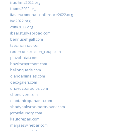
ifac-hms2022.org
taoms2022.org
iias-euromena-conference2022.org
ivd2022.org
csity2022.org
ibsarstudyabroad.com
bennusehgall.com
tsecincinnati.com
roderconstructiongroup.com
plazabatai.com
hawkscayresort.com
hellonquads.com
diarioanimales.com
decogaleri.com
unavozparadios.com
shoes-vert.com
elbotanicopanama.com
shadyoaksrockportrvpark.com
jccoinlaundry.com
kautorepair.com
marjaeswinebar.com