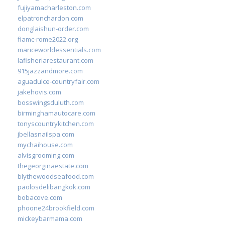
fujiyamacharleston.com
elpatronchardon.com
donglaishun-order.com
fiamc-rome2022.org
mariceworldessentials.com
lafisheriarestaurant.com
915jazzandmore.com
aguadulce-countryfair.com
jakehovis.com
bosswingsduluth.com
birminghamautocare.com
tonyscountrykitchen.com
jbellasnailspa.com
mychaihouse.com
alvisgrooming.com
thegeorginaestate.com
blythewoodseafood.com
paolosdelibangkok.com
bobacove.com
phoone24brookfield.com
mickeybarmama.com