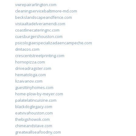
vwrepairarlington.com
cleaningservicebaltimore-md.com
beckslandscapeandfence.com
vistaaltadelveramendi.com
coastlinecateringnc.com
cuesburgershouston.com
psicologiaespecializadaencampeche.com
dmtacos.com
crescentstreetprinting.com
hornopizza.com
driveadragster.com
hematologa.com
lizaivanov.com
guesttinyhomes.com
home-plow-by-meyer.com
palatelatincuisine.com
blackdoglegacy.com
eatvivahouston.com
thebigshowok.com
chimeandstave.com
greatwallseafoodny.com