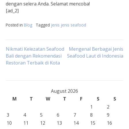
dengan selera Anda. Selamat mencoba!
[ad_2]
Posted in
Blog
Tagged
jenis jenis seafood
Post
Nikmati Kelezatan Seafood
Mengenal Berbagai Jenis
Bali dengan Rekomendasi
Seafood Laut di Indonesia
Restoran Terbaik di Kota
navigation
August 2026
M
T
W
T
F
S
S
1
2
3
4
5
6
7
8
9
10
11
12
13
14
15
16