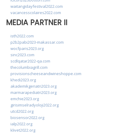
lcicon2023boston.com
waitangidayfestival2022.com
vacancesscolaires2022.com
MEDIA PARTNER II
isth2022.com
p2b2pabi2023-makassar.com
wocfparis2023.org
sinc2023.com
scdlqatar2022-qa.com
thecolumbiagrill.com
provisionscheeseandwineshoppe.com
khedi2023.org
akademikgeriatri2023.org
marmarapediatri2023.org
emchie2023.org
girisimselradyoloji2022.org
utcd2022.org
biosensor2022.org
ialp2022.org
klivet2022.org