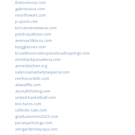
theloverose.com
gabriovoice.com
resinflowart.com
p-sports.net
korsairstreetwear.com
petshopallston.com
avenue26tacos.com
topgglasses.com
broadmoornailsspacoloradosprings.com
missblackpasadena.com
anneskitchen.org
valenciamarketytaqueria.com
reefrecordsllc.com
alawaffle.com
aryouthfishing.com
united-basketball.com
tios-tacos.com
cafecito-satx.com
graduacionviu2023.com
pecanjackstogo.com
zengardendayspa.com