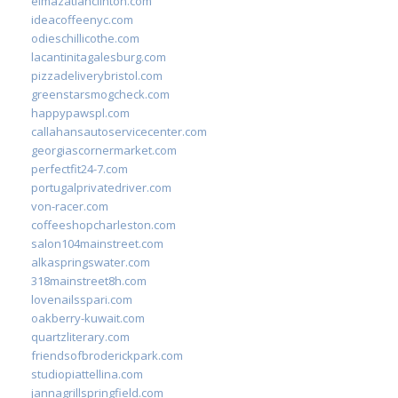
elmazatlanclinton.com
ideacoffeenyc.com
odieschillicothe.com
lacantinitagalesburg.com
pizzadeliverybristol.com
greenstarsmogcheck.com
happypawspl.com
callahansautoservicecenter.com
georgiascornermarket.com
perfectfit24-7.com
portugalprivatedriver.com
von-racer.com
coffeeshopcharleston.com
salon104mainstreet.com
alkaspringswater.com
318mainstreet8h.com
lovenailsspari.com
oakberry-kuwait.com
quartzliterary.com
friendsofbroderickpark.com
studiopiattellina.com
jannagrillspringfield.com