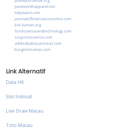
publikjurnalistik.org
juneteenthapparel.net
italywarm.com
journaloffinanceeconomics.com
kvk-kumari.org
foodscienceandtechnology.com
scisportsscience.com
addisababacuisineaz.com
burgerimcamas.com
Link Alternatif
Data HK
Slot Indosat
Live Draw Macau
Toto Macau