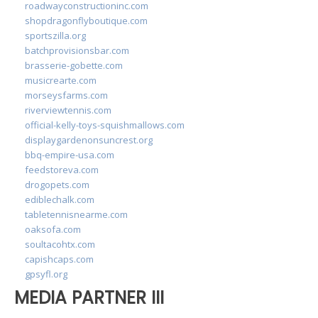
roadwayconstructioninc.com
shopdragonflyboutique.com
sportszilla.org
batchprovisionsbar.com
brasserie-gobette.com
musicrearte.com
morseysfarms.com
riverviewtennis.com
official-kelly-toys-squishmallows.com
displaygardenonsuncrest.org
bbq-empire-usa.com
feedstoreva.com
drogopets.com
ediblechalk.com
tabletennisnearme.com
oaksofa.com
soultacohtx.com
capishcaps.com
gpsyfl.org
MEDIA PARTNER III