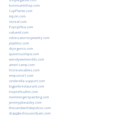
shoplegacee.com
bonvivantshop.com
CupPlante.com
mpzin.com
stcreal.com
PopUpFlea.com
valueml.com
rebeccatorresjewelry.com
jmpbliss.com
drjorgerico.com
queensushipa.com
wendyweimerdds.com
ameri-camp.com
hrsreceivables.com
empconst1.com
cinderella-support.com
bigpinkrestaurant.com
inspirehuahin.com
memmingerspainting.com
jeremypbeasley.com
thesandwichdepotcos.com
drgiggleshouseofpain.com