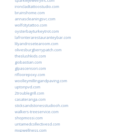
sparklejewelryinc.com
ironcladtattoostudio.com
bruinshome.com
annascleaningsvc.com
wolfcitytattoo.com
oysterbayturkeytrot.com
lafronterarestauranteybar.com
lilyandrosetearoom.com
olivesburgberrypatch.com
theslushkids.com
giobastian.com
glpascensori.com
rifloorepoxy.com
woolleymillingandpaving.com
uptonpvd.com
2troublegrill.com
casateranga.com
sticksandstonesstudiooh.com
walkers-treeservice.com
shopmossi.com
untamedcollectivesd.com
mxpwellness.com