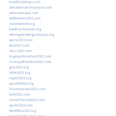
bradfordshops.com
almadenranchsanjose.com
advocatevijay.com
adlibilimler2023.com
naswwebed.org
balithut-manado.org
alteregotradingcompany.org
aprce2022.com
ibie2022.com
sbcc-2022.com
AngolaOilAndGas2022.com
Convoy4Freedom2022.com
grur2023.org
hkhk2023.org
napm2023.org
apsdfd2023.org
forumausape2023.com
imkl2023.com
careerfaircsd2023.com
apsth2023.com
MedItRio2023.org