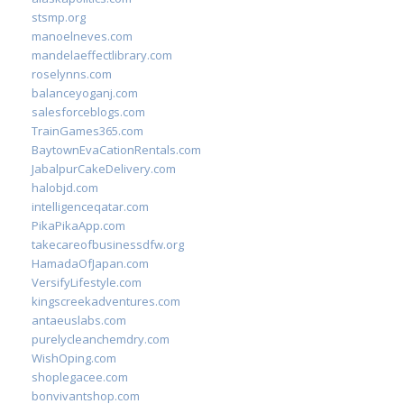
stsmp.org
manoelneves.com
mandelaeffectlibrary.com
roselynns.com
balanceyoganj.com
salesforceblogs.com
TrainGames365.com
BaytownEvaCationRentals.com
JabalpurCakeDelivery.com
halobjd.com
intelligenceqatar.com
PikaPikaApp.com
takecareofbusinessdfw.org
HamadaOfJapan.com
VersifyLifestyle.com
kingscreekadventures.com
antaeuslabs.com
purelycleanchemdry.com
WishOping.com
shoplegacee.com
bonvivantshop.com