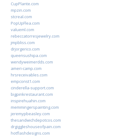
CupPlante.com
mpzin.com
stcreal.com
PopUpFlea.com
valueml.com
rebeccatorresjewelry.com
jmpbliss.com
drjorgerico.com
queensushipa.com
wendyweimerdds.com
ameri-camp.com
hrsreceivables.com
empconst1.com
cinderella-support.com
bigpinkrestaurant.com
inspirehuahin.com
memmingerspainting.com
jeremypbeasley.com
thesandwichdepotcos.com
drgiggleshouseofpain.com
hotflashdesigns.com