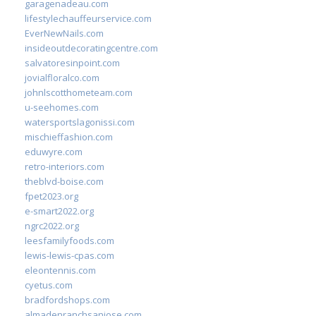
garagenadeau.com
lifestylechauffeurservice.com
EverNewNails.com
insideoutdecoratingcentre.com
salvatoresinpoint.com
jovialfloralco.com
johnlscotthometeam.com
u-seehomes.com
watersportslagonissi.com
mischieffashion.com
eduwyre.com
retro-interiors.com
theblvd-boise.com
fpet2023.org
e-smart2022.org
ngrc2022.org
leesfamilyfoods.com
lewis-lewis-cpas.com
eleontennis.com
cyetus.com
bradfordshops.com
almadenranchsanjose.com