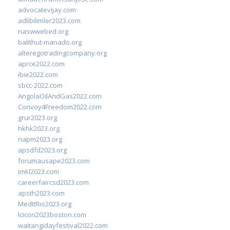
advocatevijay.com
adlibilimler2023.com
naswwebed.org
balithut-manado.org
alteregotradingcompany.org
aprce2022.com
ibie2022.com
sbcc-2022.com
AngolaOilAndGas2022.com
Convoy4Freedom2022.com
grur2023.org
hkhk2023.org
napm2023.org
apsdfd2023.org
forumausape2023.com
imkl2023.com
careerfaircsd2023.com
apsth2023.com
MedItRio2023.org
lcicon2023boston.com
waitangidayfestival2022.com