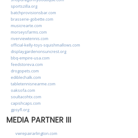
sportszilla.org
batchprovisionsbar.com
brasserie-gobette.com
musicrearte.com
morseysfarms.com
riverviewtennis.com
official-kelly-toys-squishmallows.com
displaygardenonsuncrest.org
bbq-empire-usa.com
feedstoreva.com
drogopets.com
ediblechalk.com
tabletennisnearme.com
oaksofa.com
soultacohtx.com
capishcaps.com
gpsyfl.org
MEDIA PARTNER III
vwrepairarlington.com