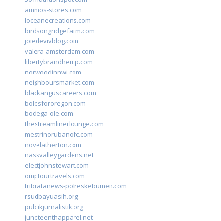
ammos-stores.com
loceanecreations.com
birdsongridgefarm.com
joiedevivblog.com
valera-amsterdam.com
libertybrandhemp.com
norwoodinnwi.com
neighboursmarket.com
blackanguscareers.com
bolesfororegon.com
bodega-ole.com
thestreamlinerlounge.com
mestrinorubanofc.com
novelatherton.com
nassvalleygardens.net
electjohnstewart.com
omptourtravels.com
tribratanews-polreskebumen.com
rsudbayuasih.org
publikjurnalistik.org
juneteenthapparel.net