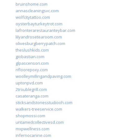
bruinshome.com
annascleaningsvc.com
wolfcitytattoo.com
oysterbayturkeytrot.com
lafronterarestauranteybar.com
lilyandrosetearoom.com
olivesburgberrypatch.com
theslushkids.com
giobastian.com
glpascensori.com
rifloorepoxy.com
woolleymillingandpaving.com
uptonpvd.com
2troublegrill.com
casateranga.com
sticksandstonesstudiooh.com
walkers-treeservice.com
shopmossi.com
untamedcollectivesd.com
mxpwellness.com
infernocanine.com