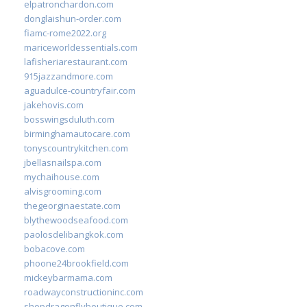
elpatronchardon.com
donglaishun-order.com
fiamc-rome2022.org
mariceworldessentials.com
lafisheriarestaurant.com
915jazzandmore.com
aguadulce-countryfair.com
jakehovis.com
bosswingsduluth.com
birminghamautocare.com
tonyscountrykitchen.com
jbellasnailspa.com
mychaihouse.com
alvisgrooming.com
thegeorginaestate.com
blythewoodseafood.com
paolosdelibangkok.com
bobacove.com
phoone24brookfield.com
mickeybarmama.com
roadwayconstructioninc.com
shopdragonflyboutique.com