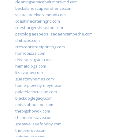
cleaningservicebaltimore-md.com
beckslandscapeandfence.com
vistaaltadelveramendi.com
coastlinecateringnc.com
cuesburgershouston.com
psicologiaespecializadaencampeche.com
dmtacos.com
crescentstreetprinting.com
hornopizza.com
driveadragster.com
hematologa.com
lizaivanov.com
guesttinyhomes.com
home-plow-by-meyer.com
palatelatincuisine.com
blackdoglegacy.com
eatvivahouston.com
thebigshowok.com
chimeandstave.com
greatwallseafoodny.com
theloverose.com
gabriovoice.com