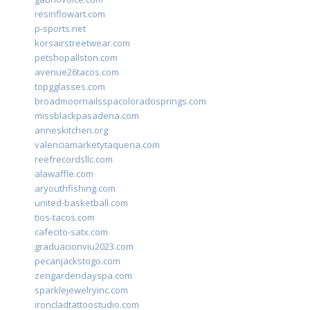
resinflowart.com
p-sports.net
korsairstreetwear.com
petshopallston.com
avenue26tacos.com
topgglasses.com
broadmoornailsspacoloradosprings.com
missblackpasadena.com
anneskitchen.org
valenciamarketytaqueria.com
reefrecordsllc.com
alawaffle.com
aryouthfishing.com
united-basketball.com
tios-tacos.com
cafecito-satx.com
graduacionviu2023.com
pecanjackstogo.com
zengardendayspa.com
sparklejewelryinc.com
ironcladtattoostudio.com