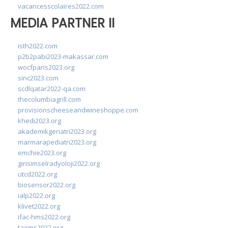
vacancesscolaires2022.com
MEDIA PARTNER II
isth2022.com
p2b2pabi2023-makassar.com
wocfparis2023.org
sinc2023.com
scdlqatar2022-qa.com
thecolumbiagrill.com
provisionscheeseandwineshoppe.com
khedi2023.org
akademikgeriatri2023.org
marmarapediatri2023.org
emchie2023.org
girisimselradyoloji2022.org
utcd2022.org
biosensor2022.org
ialp2022.org
klivet2022.org
ifac-hms2022.org
taoms2022.org