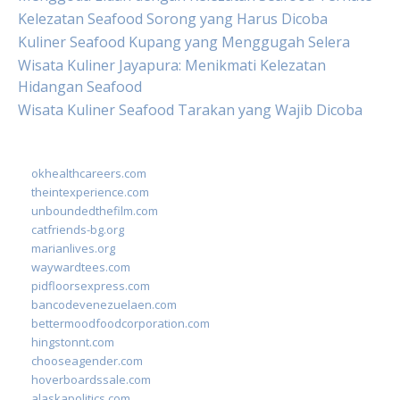
Kelezatan Seafood Sorong yang Harus Dicoba
Kuliner Seafood Kupang yang Menggugah Selera
Wisata Kuliner Jayapura: Menikmati Kelezatan
Hidangan Seafood
Wisata Kuliner Seafood Tarakan yang Wajib Dicoba
okhealthcareers.com
theintexperience.com
unboundedthefilm.com
catfriends-bg.org
marianlives.org
waywardtees.com
pidfloorsexpress.com
bancodevenezuelaen.com
bettermoodfoodcorporation.com
hingstonnt.com
chooseagender.com
hoverboardssale.com
alaskapolitics.com