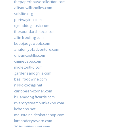
thepaperhousecollection.com
allisonwillisholley.com
solslite.org
portwayinn.com
djmaddogmusic.com
thesoundarchitects.com
allin1roofing.com
keepjudgewebb.com
anatomyofadventure.com
drivancastillo.com
cmmedspa.com
midletontkd.com
gardensandgrills.com
basilfoodwine.com
nikko-tochigi.net
caribbean-corner.com
bluemoongiftcards.com
rivercitysteampunkexpo.com
kchoops.net
mountainsideskateshop.com
kirtlandcitytavern.com
301nutritionspot.com