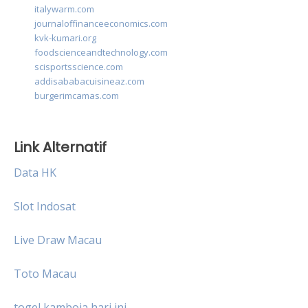
italywarm.com
journaloffinanceeconomics.com
kvk-kumari.org
foodscienceandtechnology.com
scisportsscience.com
addisababacuisineaz.com
burgerimcamas.com
Link Alternatif
Data HK
Slot Indosat
Live Draw Macau
Toto Macau
togel kamboja hari ini