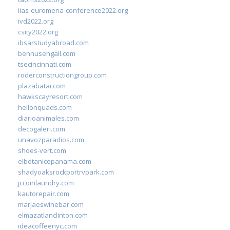
iias-euromena-conference2022.org
ivd2022.org
csity2022.org
ibsarstudyabroad.com
bennusehgall.com
tsecincinnati.com
roderconstructiongroup.com
plazabatai.com
hawkscayresort.com
hellonquads.com
diarioanimales.com
decogaleri.com
unavozparadios.com
shoes-vert.com
elbotanicopanama.com
shadyoaksrockportrvpark.com
jccoinlaundry.com
kautorepair.com
marjaeswinebar.com
elmazatlanclinton.com
ideacoffeenyc.com