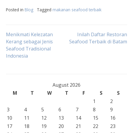
Posted in
Blog
Tagged
makanan seafood terbaik
Post
Menikmati Kelezatan
Inilah Daftar Restoran
Kerang sebagai Jenis
Seafood Terbaik di Batam
Seafood Tradisional
navigation
Indonesia
August 2026
M
T
W
T
F
S
S
1
2
3
4
5
6
7
8
9
10
11
12
13
14
15
16
17
18
19
20
21
22
23