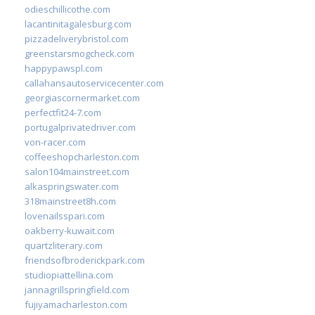
odieschillicothe.com
lacantinitagalesburg.com
pizzadeliverybristol.com
greenstarsmogcheck.com
happypawspl.com
callahansautoservicecenter.com
georgiascornermarket.com
perfectfit24-7.com
portugalprivatedriver.com
von-racer.com
coffeeshopcharleston.com
salon104mainstreet.com
alkaspringswater.com
318mainstreet8h.com
lovenailsspari.com
oakberry-kuwait.com
quartzliterary.com
friendsofbroderickpark.com
studiopiattellina.com
jannagrillspringfield.com
fujiyamacharleston.com