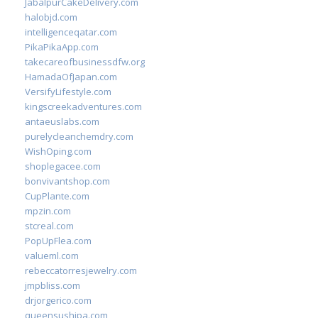
JabalpurCakeDelivery.com
halobjd.com
intelligenceqatar.com
PikaPikaApp.com
takecareofbusinessdfw.org
HamadaOfJapan.com
VersifyLifestyle.com
kingscreekadventures.com
antaeuslabs.com
purelycleanchemdry.com
WishOping.com
shoplegacee.com
bonvivantshop.com
CupPlante.com
mpzin.com
stcreal.com
PopUpFlea.com
valueml.com
rebeccatorresjewelry.com
jmpbliss.com
drjorgerico.com
queensushipa.com