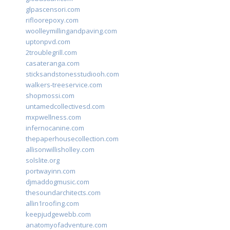
glpascensori.com
rifloorepoxy.com
woolleymillingandpaving.com
uptonpvd.com
2troublegrill.com
casateranga.com
sticksandstonesstudiooh.com
walkers-treeservice.com
shopmossi.com
untamedcollectivesd.com
mxpwellness.com
infernocanine.com
thepaperhousecollection.com
allisonwillisholley.com
solslite.org
portwayinn.com
djmaddogmusic.com
thesoundarchitects.com
allin1roofing.com
keepjudgewebb.com
anatomyofadventure.com