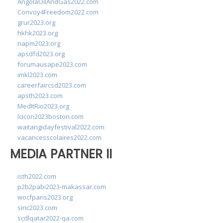
AngolaOilAndGas2022.com
Convoy4Freedom2022.com
grur2023.org
hkhk2023.org
napm2023.org
apsdfd2023.org
forumausape2023.com
imkl2023.com
careerfaircsd2023.com
apsth2023.com
MedItRio2023.org
lcicon2023boston.com
waitangidayfestival2022.com
vacancesscolaires2022.com
MEDIA PARTNER II
isth2022.com
p2b2pabi2023-makassar.com
wocfparis2023.org
sinc2023.com
scdlqatar2022-qa.com