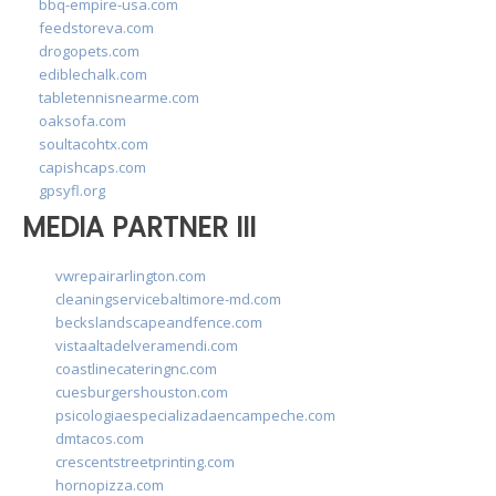
bbq-empire-usa.com
feedstoreva.com
drogopets.com
ediblechalk.com
tabletennisnearme.com
oaksofa.com
soultacohtx.com
capishcaps.com
gpsyfl.org
MEDIA PARTNER III
vwrepairarlington.com
cleaningservicebaltimore-md.com
beckslandscapeandfence.com
vistaaltadelveramendi.com
coastlinecateringnc.com
cuesburgershouston.com
psicologiaespecializadaencampeche.com
dmtacos.com
crescentstreetprinting.com
hornopizza.com