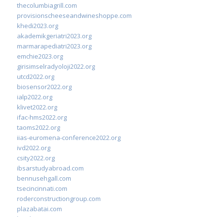
thecolumbiagrill.com
provisionscheeseandwineshoppe.com
khedi2023.org
akademikgeriatri2023.org
marmarapediatri2023.org
emchie2023.org
girisimselradyoloji2022.org
utcd2022.org
biosensor2022.org
ialp2022.org
klivet2022.org
ifac-hms2022.org
taoms2022.org
iias-euromena-conference2022.org
ivd2022.org
csity2022.org
ibsarstudyabroad.com
bennusehgall.com
tsecincinnati.com
roderconstructiongroup.com
plazabatai.com