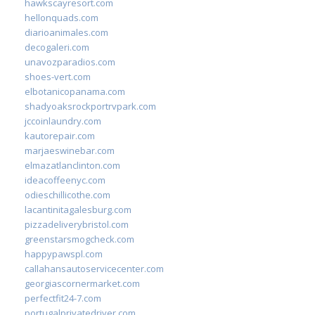
hawkscayresort.com
hellonquads.com
diarioanimales.com
decogaleri.com
unavozparadios.com
shoes-vert.com
elbotanicopanama.com
shadyoaksrockportrvpark.com
jccoinlaundry.com
kautorepair.com
marjaeswinebar.com
elmazatlanclinton.com
ideacoffeenyc.com
odieschillicothe.com
lacantinitagalesburg.com
pizzadeliverybristol.com
greenstarsmogcheck.com
happypawspl.com
callahansautoservicecenter.com
georgiascornermarket.com
perfectfit24-7.com
portugalprivatedriver.com