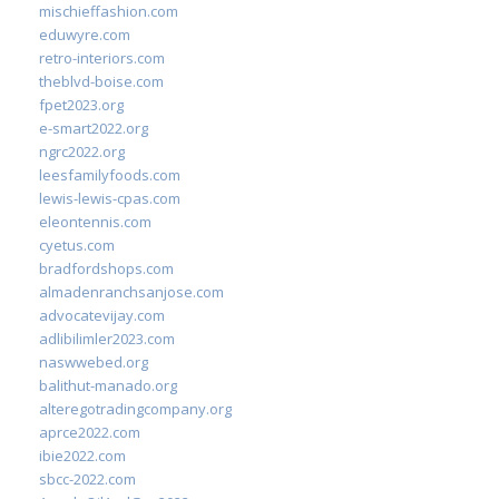
mischieffashion.com
eduwyre.com
retro-interiors.com
theblvd-boise.com
fpet2023.org
e-smart2022.org
ngrc2022.org
leesfamilyfoods.com
lewis-lewis-cpas.com
eleontennis.com
cyetus.com
bradfordshops.com
almadenranchsanjose.com
advocatevijay.com
adlibilimler2023.com
naswwebed.org
balithut-manado.org
alteregotradingcompany.org
aprce2022.com
ibie2022.com
sbcc-2022.com