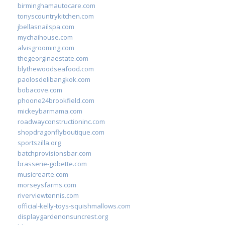
birminghamautocare.com
tonyscountrykitchen.com
jbellasnailspa.com
mychaihouse.com
alvisgrooming.com
thegeorginaestate.com
blythewoodseafood.com
paolosdelibangkok.com
bobacove.com
phoone24brookfield.com
mickeybarmama.com
roadwayconstructioninc.com
shopdragonflyboutique.com
sportszilla.org
batchprovisionsbar.com
brasserie-gobette.com
musicrearte.com
morseysfarms.com
riverviewtennis.com
official-kelly-toys-squishmallows.com
displaygardenonsuncrest.org