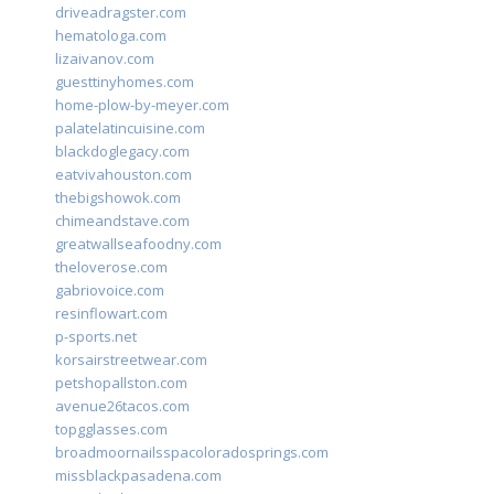
driveadragster.com
hematologa.com
lizaivanov.com
guesttinyhomes.com
home-plow-by-meyer.com
palatelatincuisine.com
blackdoglegacy.com
eatvivahouston.com
thebigshowok.com
chimeandstave.com
greatwallseafoodny.com
theloverose.com
gabriovoice.com
resinflowart.com
p-sports.net
korsairstreetwear.com
petshopallston.com
avenue26tacos.com
topgglasses.com
broadmoornailsspacoloradosprings.com
missblackpasadena.com