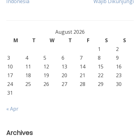
Indonesia
Wajib Dikunjungi
navigation
August 2026
M
T
W
T
F
S
S
1
2
3
4
5
6
7
8
9
10
11
12
13
14
15
16
17
18
19
20
21
22
23
24
25
26
27
28
29
30
31
« Apr
Archives