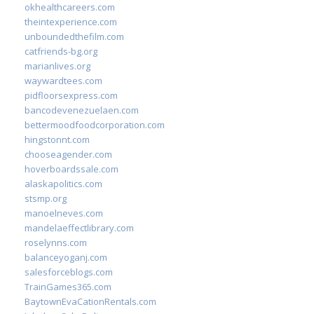
okhealthcareers.com
theintexperience.com
unboundedthefilm.com
catfriends-bg.org
marianlives.org
waywardtees.com
pidfloorsexpress.com
bancodevenezuelaen.com
bettermoodfoodcorporation.com
hingstonnt.com
chooseagender.com
hoverboardssale.com
alaskapolitics.com
stsmp.org
manoelneves.com
mandelaeffectlibrary.com
roselynns.com
balanceyoganj.com
salesforceblogs.com
TrainGames365.com
BaytownEvaCationRentals.com