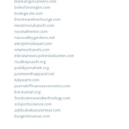
blackanguscareers.com
bolesfororegon.com
bodega-ole.com
thestreamlinerlounge.com
mestrinorubanofc.com
novelatherton.com
nassvalleygardens.net
electjohnstewart.com
omptourtravels.com
tribratanews-polreskebumen.com
rsudbayuasih.org
publikjurnalistik.org
juneteenthapparel.net
italywarm.com
journaloffinanceeconomics.com
kvk-kumari.org
foodscienceandtechnology.com
scisportsscience.com
addisababacuisineaz.com
burgerimcamas.com