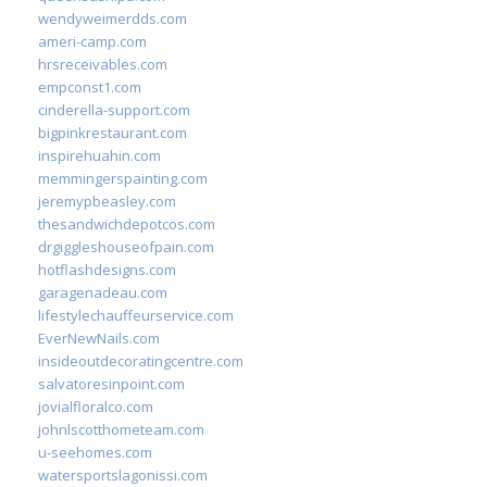
wendyweimerdds.com
ameri-camp.com
hrsreceivables.com
empconst1.com
cinderella-support.com
bigpinkrestaurant.com
inspirehuahin.com
memmingerspainting.com
jeremypbeasley.com
thesandwichdepotcos.com
drgiggleshouseofpain.com
hotflashdesigns.com
garagenadeau.com
lifestylechauffeurservice.com
EverNewNails.com
insideoutdecoratingcentre.com
salvatoresinpoint.com
jovialfloralco.com
johnlscotthometeam.com
u-seehomes.com
watersportslagonissi.com