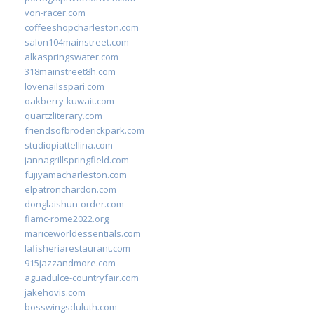
von-racer.com
coffeeshopcharleston.com
salon104mainstreet.com
alkaspringswater.com
318mainstreet8h.com
lovenailsspari.com
oakberry-kuwait.com
quartzliterary.com
friendsofbroderickpark.com
studiopiattellina.com
jannagrillspringfield.com
fujiyamacharleston.com
elpatronchardon.com
donglaishun-order.com
fiamc-rome2022.org
mariceworldessentials.com
lafisheriarestaurant.com
915jazzandmore.com
aguadulce-countryfair.com
jakehovis.com
bosswingsduluth.com