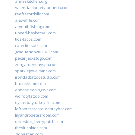
anneskitchen.org
valenciamarketytaqueria.com
reefrecordsllc.com
alawaffle.com
aryouthfishing.com
united-basketball.com
tios-tacos.com
cafecito-satx.com
graduacionviu2023.com
pecanjackstogo.com
zengardendayspa.com
sparklejewelryinc.com
ironcladtattoostudio.com
bruinshome.com
annascleaningsvc.com
wolfcitytattoo.com
oysterbayturkeytrot.com
lafronterarestauranteybar.com
lilyandrosetearoom.com
olivesburgberrypatch.com
theslushkids.com
giobastian.com