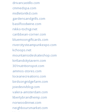
drivancastillo.com
cmmedspa.com
midletontkd.com
gardensandgrills.com
basilfoodwine.com
nikko-tochigi.net
caribbean-corner.com
bluemoongiftcards.com
rivercitysteampunkexpo.com
kchoops.net
mountainsideskateshop.com
kirtlandcitytavern.com
301nutritionspot.com
ammos-stores.com
loceanecreations.com
birdsongridgefarm.com
joiedevivblog.com
valera-amsterdam.com
libertybrandhemp.com
norwoodinnwi.com
neighboursmarket.com