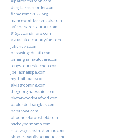
elpatronchardon.com
donglaishun-order.com
fiamc-rome2022.org
mariceworldessentials.com
lafisheriarestaurant.com
915jazzandmore.com
aguadulce-countryfair.com
jakehovis.com
bosswingsduluth.com
birminghamautocare.com
tonyscountrykitchen.com
jbellasnailspa.com
mychaihouse.com
alvisgrooming.com
thegeorginaestate.com
blythewoodseafood.com
paolosdelibangkok.com
bobacove.com
phoone24brookfield.com
mickeybarmama.com
roadwayconstructioninc.com
shopdragonflyboutique.com