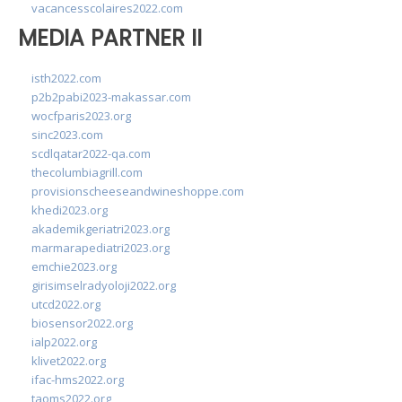
vacancesscolaires2022.com
MEDIA PARTNER II
isth2022.com
p2b2pabi2023-makassar.com
wocfparis2023.org
sinc2023.com
scdlqatar2022-qa.com
thecolumbiagrill.com
provisionscheeseandwineshoppe.com
khedi2023.org
akademikgeriatri2023.org
marmarapediatri2023.org
emchie2023.org
girisimselradyoloji2022.org
utcd2022.org
biosensor2022.org
ialp2022.org
klivet2022.org
ifac-hms2022.org
taoms2022.org