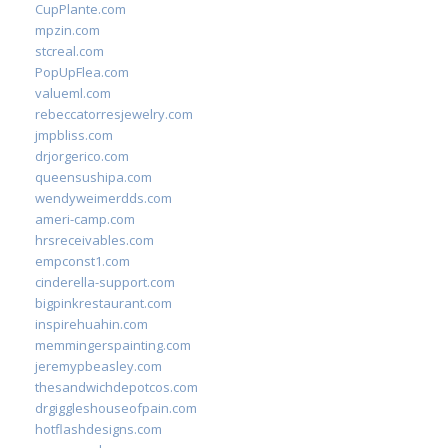
CupPlante.com
mpzin.com
stcreal.com
PopUpFlea.com
valueml.com
rebeccatorresjewelry.com
jmpbliss.com
drjorgerico.com
queensushipa.com
wendyweimerdds.com
ameri-camp.com
hrsreceivables.com
empconst1.com
cinderella-support.com
bigpinkrestaurant.com
inspirehuahin.com
memmingerspainting.com
jeremypbeasley.com
thesandwichdepotcos.com
drgiggleshouseofpain.com
hotflashdesigns.com