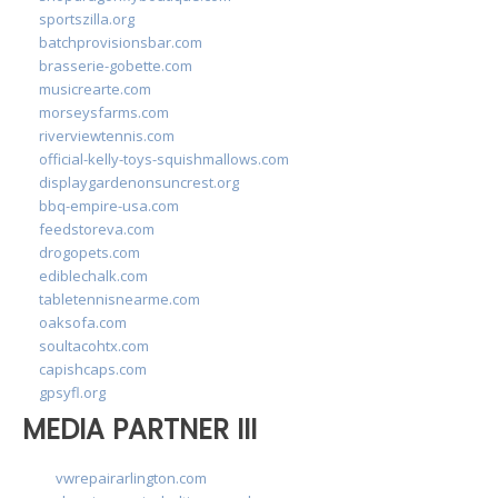
sportszilla.org
batchprovisionsbar.com
brasserie-gobette.com
musicrearte.com
morseysfarms.com
riverviewtennis.com
official-kelly-toys-squishmallows.com
displaygardenonsuncrest.org
bbq-empire-usa.com
feedstoreva.com
drogopets.com
ediblechalk.com
tabletennisnearme.com
oaksofa.com
soultacohtx.com
capishcaps.com
gpsyfl.org
MEDIA PARTNER III
vwrepairarlington.com