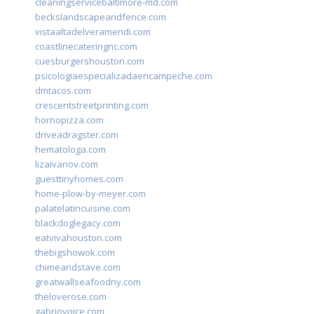
cleaningservicebaltimore-md.com
beckslandscapeandfence.com
vistaaltadelveramendi.com
coastlinecateringnc.com
cuesburgershouston.com
psicologiaespecializadaencampeche.com
dmtacos.com
crescentstreetprinting.com
hornopizza.com
driveadragster.com
hematologa.com
lizaivanov.com
guesttinyhomes.com
home-plow-by-meyer.com
palatelatincuisine.com
blackdoglegacy.com
eatvivahouston.com
thebigshowok.com
chimeandstave.com
greatwallseafoodny.com
theloverose.com
gabriovoice.com