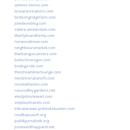
ammos-stores.com
loceanecreations.com
birdsongridgefarm.com
joiedevivblog.com
valera-amsterdam.com
libertybrandhemp.com
norwoodinnwi.com
neighboursmarket.com
blackanguscareers.com
bolesfororegon.com
bodega-ole.com
thestreamlinerlounge.com
mestrinorubanofc.com
novelatherton.com
nassvalleygardens.net
electjohnstewart.com
omptourtravels.com
tribratanews-polreskebumen.com
rsudbayuasih.org
publikjurnalistik.org
juneteenthapparel.net