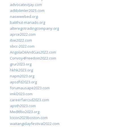
advocatevijay.com
adlibilimler2023.com
naswwebed.org
balithut-manado.org
alteregotradingcompany.org
aprce2022.com
ibie2022.com
sbcc-2022.com
AngolaOilAndGas2022.com
Convoy4Freedom2022.com
grur2023.org
hkhk2023.org
napm2023.org
apsdfd2023.org
forumausape2023.com
imkl2023.com
careerfaircsd2023.com
apsth2023.com
MedItRio2023.org
lcicon2023boston.com
waitangidayfestival2022.com