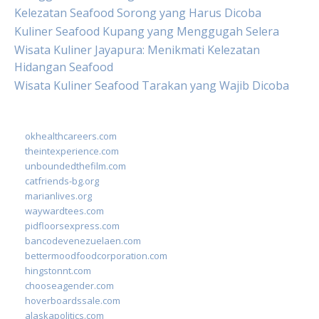
Kelezatan Seafood Sorong yang Harus Dicoba
Kuliner Seafood Kupang yang Menggugah Selera
Wisata Kuliner Jayapura: Menikmati Kelezatan
Hidangan Seafood
Wisata Kuliner Seafood Tarakan yang Wajib Dicoba
okhealthcareers.com
theintexperience.com
unboundedthefilm.com
catfriends-bg.org
marianlives.org
waywardtees.com
pidfloorsexpress.com
bancodevenezuelaen.com
bettermoodfoodcorporation.com
hingstonnt.com
chooseagender.com
hoverboardssale.com
alaskapolitics.com