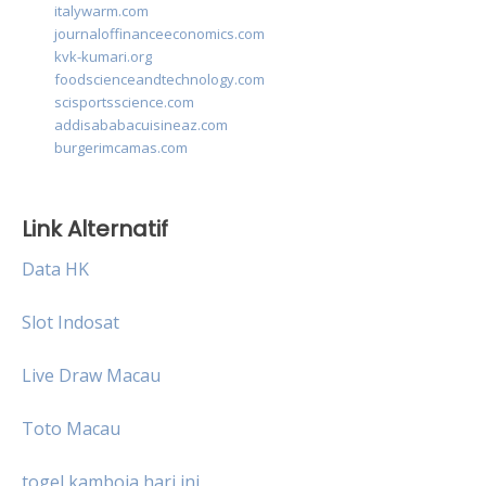
italywarm.com
journaloffinanceeconomics.com
kvk-kumari.org
foodscienceandtechnology.com
scisportsscience.com
addisababacuisineaz.com
burgerimcamas.com
Link Alternatif
Data HK
Slot Indosat
Live Draw Macau
Toto Macau
togel kamboja hari ini