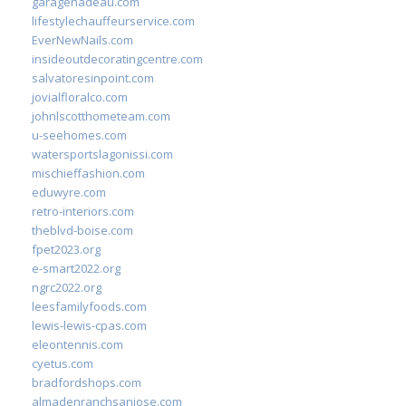
garagenadeau.com
lifestylechauffeurservice.com
EverNewNails.com
insideoutdecoratingcentre.com
salvatoresinpoint.com
jovialfloralco.com
johnlscotthometeam.com
u-seehomes.com
watersportslagonissi.com
mischieffashion.com
eduwyre.com
retro-interiors.com
theblvd-boise.com
fpet2023.org
e-smart2022.org
ngrc2022.org
leesfamilyfoods.com
lewis-lewis-cpas.com
eleontennis.com
cyetus.com
bradfordshops.com
almadenranchsanjose.com