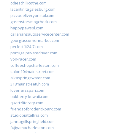
odieschillicothe.com
lacantinitagalesburg.com
pizzadeliverybristol.com
greenstarsmogcheck.com
happypawspl.com
callahansautoservicecenter.com
georgiascornermarket.com
perfectfit24-7.com
portugalprivatedriver.com
von-racer.com
coffeeshopcharleston.com
salon104mainstreet.com
alkaspringswater.com
318mainstreet8h.com
lovenailsspari.com
oakberry-kuwait.com
quartzliterary.com
friendsofbroderickpark.com
studiopiattellina.com
jannagrillspringfield.com
fujiyamacharleston.com