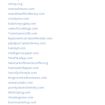
stsmp.org
manoelneves.com
mandelaeffectlibrary.com
roselynns.com
balanceyoganj.com
salesforceblogs.com
TrainGames365.com
BaytownEvaCationRentals.com
JabalpurCakeDelivery.com
halobjd.com
intelligenceqatar.com
PikaPikaApp.com
takecareofbusinessdfw.org
HamadaOfJapan.com
VersifyLifestyle.com
kingscreekadventures.com
antaeuslabs.com
purelycleanchemdry.com
WishOping.com
shoplegacee.com
bonvivantshop.com