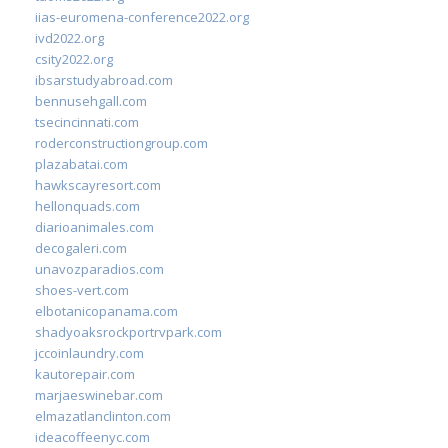
iias-euromena-conference2022.org
ivd2022.org
csity2022.org
ibsarstudyabroad.com
bennusehgall.com
tsecincinnati.com
roderconstructiongroup.com
plazabatai.com
hawkscayresort.com
hellonquads.com
diarioanimales.com
decogaleri.com
unavozparadios.com
shoes-vert.com
elbotanicopanama.com
shadyoaksrockportrvpark.com
jccoinlaundry.com
kautorepair.com
marjaeswinebar.com
elmazatlanclinton.com
ideacoffeenyc.com