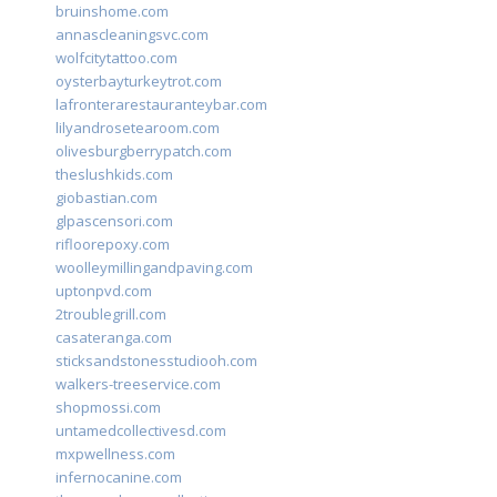
bruinshome.com
annascleaningsvc.com
wolfcitytattoo.com
oysterbayturkeytrot.com
lafronterarestauranteybar.com
lilyandrosetearoom.com
olivesburgberrypatch.com
theslushkids.com
giobastian.com
glpascensori.com
rifloorepoxy.com
woolleymillingandpaving.com
uptonpvd.com
2troublegrill.com
casateranga.com
sticksandstonesstudiooh.com
walkers-treeservice.com
shopmossi.com
untamedcollectivesd.com
mxpwellness.com
infernocanine.com