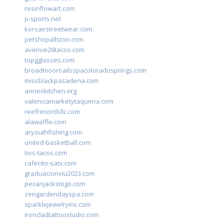
resinflowart.com
p-sports.net
korsairstreetwear.com
petshopallston.com
avenue26tacos.com
topgglasses.com
broadmoornailsspacoloradosprings.com
missblackpasadena.com
anneskitchen.org
valenciamarketytaqueria.com
reefrecordsllc.com
alawaffle.com
aryouthfishing.com
united-basketball.com
tios-tacos.com
cafecito-satx.com
graduacionviu2023.com
pecanjackstogo.com
zengardendayspa.com
sparklejewelryinc.com
ironcladtattoostudio.com