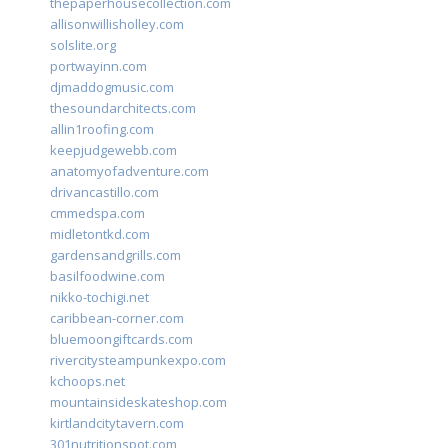
thepaperhousecollection.com
allisonwillisholley.com
solslite.org
portwayinn.com
djmaddogmusic.com
thesoundarchitects.com
allin1roofing.com
keepjudgewebb.com
anatomyofadventure.com
drivancastillo.com
cmmedspa.com
midletontkd.com
gardensandgrills.com
basilfoodwine.com
nikko-tochigi.net
caribbean-corner.com
bluemoongiftcards.com
rivercitysteampunkexpo.com
kchoops.net
mountainsideskateshop.com
kirtlandcitytavern.com
301nutritionspot.com