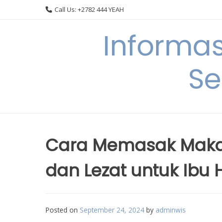
Skip
Call Us: +2782 444 YEAH
to
content
Informa
Se
Cara Memasak Maka
dan Lezat untuk Ibu 
Posted on
September 24, 2024
by
adminwis