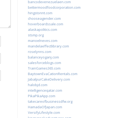
bancodevenezuelaen.com
bettermoodfoodcorporation.com
hingstonnt.com
chooseagender.com
hoverboardssale.com
alaskapolitics.com
stsmp.org
manoelneves.com
mandelaeffectlibrary.com
roselynns.com
balanceyoganj.com
salesforceblogs.com
TrainGames365.com
BaytownEvaCationRentals.com
JabalpurCakeDelivery.com
halobjd.com
intelligenceqatar.com
PikaPikaApp.com
takecareofbusinessdfw.org
HamadaOfJapan.com
VersifyLifestyle.com