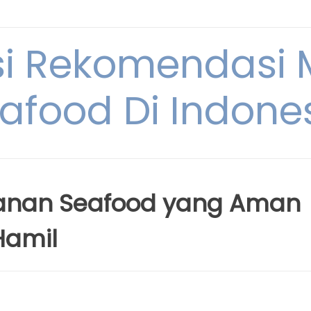
si Rekomendasi
afood Di Indone
nan Seafood yang Aman
Hamil