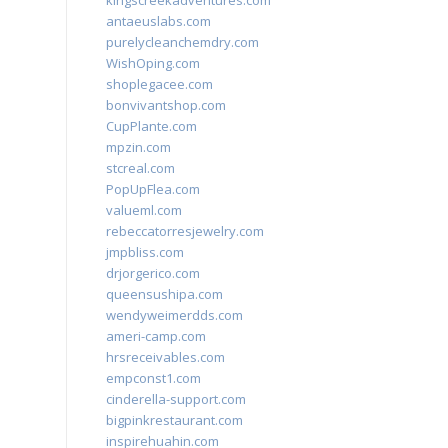
kingscreekadventures.com
antaeuslabs.com
purelycleanchemdry.com
WishOping.com
shoplegacee.com
bonvivantshop.com
CupPlante.com
mpzin.com
stcreal.com
PopUpFlea.com
valueml.com
rebeccatorresjewelry.com
jmpbliss.com
drjorgerico.com
queensushipa.com
wendyweimerdds.com
ameri-camp.com
hrsreceivables.com
empconst1.com
cinderella-support.com
bigpinkrestaurant.com
inspirehuahin.com