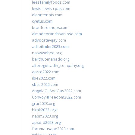
leesfamilyfoods.com
lewis-lewis-cpas.com
eleontennis.com
cyetus.com
bradfordshops.com
almadenranchsanjose.com
advocatevijay.com
adlibilimler2023.com
naswwebed.org
balithut-manado.org
alteregotradingcompany.org
aprce2022.com
ibie2022.com
sbcc-2022.com
AngolaOilAndGas2022.com
Convoy4Freedom2022.com
grur2023.org
hkhk2023.org
napm2023.org
apsdfd2023.org
forumausape2023.com