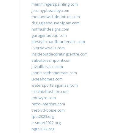
memmingerspainting.com
jeremypbeasley.com
thesandwichdepotcos.com
drgiggleshouseofpain.com
hotflashdesigns.com
garagenadeau.com
lifestylechauffeurservice.com
EverNewNails.com
insideoutdecoratingcentre.com
salvatoresinpoint.com
jovialfloralco.com
johnlscotthometeam.com
u-seehomes.com
watersportslagonissi.com
mischieffashion.com
eduwyre.com
retro-interiors.com
theblvd-boise.com
fpet2023.org
e-smart2022.org
ngrc2022.org