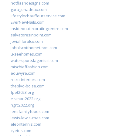
hotflashdesigns.com
garagenadeau.com
lifestylechauffeurservice.com
EverNewNails.com
insideoutdecoratingcentre.com
salvatoresinpoint.com
jovialfloralco.com
johnlscotthometeam.com
u-seehomes.com
watersportslagonissi.com
mischieffashion.com
eduwyre.com
retro-interiors.com
theblvd-boise.com
fpet2023.org
e-smart2022.org
ngrc2022.org
leesfamilyfoods.com
lewis-lewis-cpas.com
eleontennis.com
cyetus.com