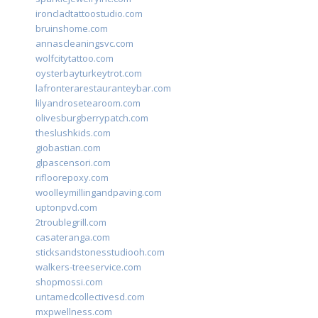
ironcladtattoostudio.com
bruinshome.com
annascleaningsvc.com
wolfcitytattoo.com
oysterbayturkeytrot.com
lafronterarestauranteybar.com
lilyandrosetearoom.com
olivesburgberrypatch.com
theslushkids.com
giobastian.com
glpascensori.com
rifloorepoxy.com
woolleymillingandpaving.com
uptonpvd.com
2troublegrill.com
casateranga.com
sticksandstonesstudiooh.com
walkers-treeservice.com
shopmossi.com
untamedcollectivesd.com
mxpwellness.com