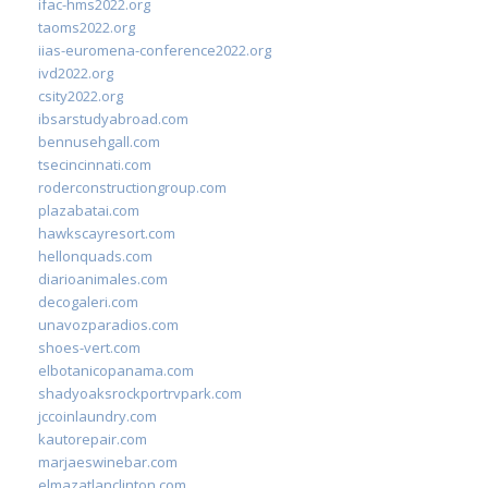
ifac-hms2022.org
taoms2022.org
iias-euromena-conference2022.org
ivd2022.org
csity2022.org
ibsarstudyabroad.com
bennusehgall.com
tsecincinnati.com
roderconstructiongroup.com
plazabatai.com
hawkscayresort.com
hellonquads.com
diarioanimales.com
decogaleri.com
unavozparadios.com
shoes-vert.com
elbotanicopanama.com
shadyoaksrockportrvpark.com
jccoinlaundry.com
kautorepair.com
marjaeswinebar.com
elmazatlanclinton.com