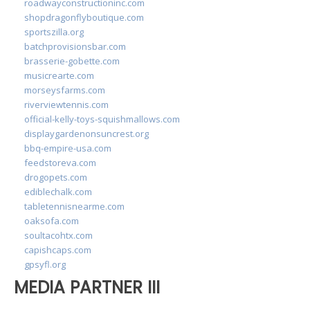
roadwayconstructioninc.com
shopdragonflyboutique.com
sportszilla.org
batchprovisionsbar.com
brasserie-gobette.com
musicrearte.com
morseysfarms.com
riverviewtennis.com
official-kelly-toys-squishmallows.com
displaygardenonsuncrest.org
bbq-empire-usa.com
feedstoreva.com
drogopets.com
ediblechalk.com
tabletennisnearme.com
oaksofa.com
soultacohtx.com
capishcaps.com
gpsyfl.org
MEDIA PARTNER III