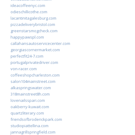
ideacoffeenyc.com
odieschillicothe.com
lacantinitagalesburg.com
pizzadeliverybristol.com
greenstarsmogcheck.com
happypawspl.com
callahansautoservicecenter.com
georgiascornermarket.com
perfectfit24-7.com
portugalprivatedriver.com
von-racer.com
coffeeshopcharleston.com
salon104mainstreet.com
alkaspringswater.com
318mainstreet8h.com
lovenailsspari.com
oakberry-kuwait.com
quartzliterary.com
friendsofbroderickpark.com
studiopiattellina.com
jannagrillspringfield.com