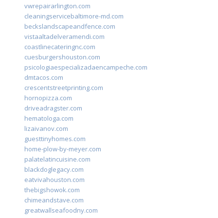
vwrepairarlington.com
cleaningservicebaltimore-md.com
beckslandscapeandfence.com
vistaaltadelveramendi.com
coastlinecateringnc.com
cuesburgershouston.com
psicologiaespecializadaencampeche.com
dmtacos.com
crescentstreetprinting.com
hornopizza.com
driveadragster.com
hematologa.com
lizaivanov.com
guesttinyhomes.com
home-plow-by-meyer.com
palatelatincuisine.com
blackdoglegacy.com
eatvivahouston.com
thebigshowok.com
chimeandstave.com
greatwallseafoodny.com