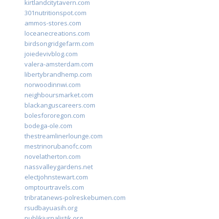
kirtlandcitytavern.com
301nutritionspot.com
ammos-stores.com
loceanecreations.com
birdsongridgefarm.com
joiedevivblog.com
valera-amsterdam.com
libertybrandhemp.com
norwoodinnwi.com
neighboursmarket.com
blackanguscareers.com
bolesfororegon.com
bodega-ole.com
thestreamlinerlounge.com
mestrinorubanofc.com
novelatherton.com
nassvalleygardens.net
electjohnstewart.com
omptourtravels.com
tribratanews-polreskebumen.com
rsudbayuasih.org
publikjurnalistik.org