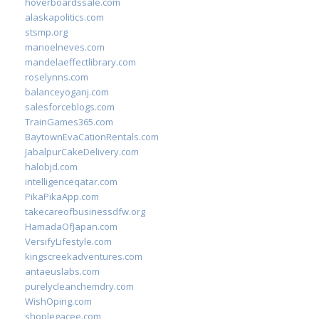
hoverboardssale.com
alaskapolitics.com
stsmp.org
manoelneves.com
mandelaeffectlibrary.com
roselynns.com
balanceyoganj.com
salesforceblogs.com
TrainGames365.com
BaytownEvaCationRentals.com
JabalpurCakeDelivery.com
halobjd.com
intelligenceqatar.com
PikaPikaApp.com
takecareofbusinessdfw.org
HamadaOfJapan.com
VersifyLifestyle.com
kingscreekadventures.com
antaeuslabs.com
purelycleanchemdry.com
WishOping.com
shoplegacee.com