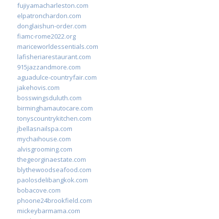
fujiyamacharleston.com
elpatronchardon.com
donglaishun-order.com
fiamc-rome2022.org
mariceworldessentials.com
lafisheriarestaurant.com
915jazzandmore.com
aguadulce-countryfair.com
jakehovis.com
bosswingsduluth.com
birminghamautocare.com
tonyscountrykitchen.com
jbellasnailspa.com
mychaihouse.com
alvisgrooming.com
thegeorginaestate.com
blythewoodseafood.com
paolosdelibangkok.com
bobacove.com
phoone24brookfield.com
mickeybarmama.com