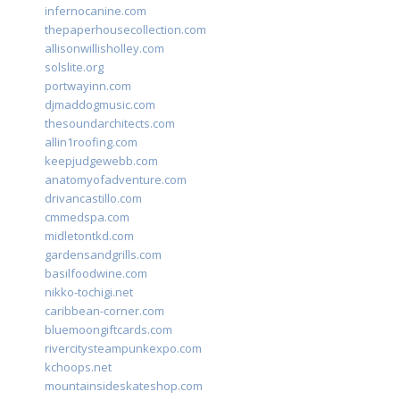
infernocanine.com
thepaperhousecollection.com
allisonwillisholley.com
solslite.org
portwayinn.com
djmaddogmusic.com
thesoundarchitects.com
allin1roofing.com
keepjudgewebb.com
anatomyofadventure.com
drivancastillo.com
cmmedspa.com
midletontkd.com
gardensandgrills.com
basilfoodwine.com
nikko-tochigi.net
caribbean-corner.com
bluemoongiftcards.com
rivercitysteampunkexpo.com
kchoops.net
mountainsideskateshop.com