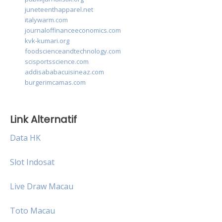
juneteenthapparel.net
italywarm.com
journaloffinanceeconomics.com
kvk-kumari.org
foodscienceandtechnology.com
scisportsscience.com
addisababacuisineaz.com
burgerimcamas.com
Link Alternatif
Data HK
Slot Indosat
Live Draw Macau
Toto Macau