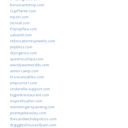
bonvivantshop.com
CupPlante.com
mpzin.com
stcreal.com
PopUpFlea.com
valueml.com
rebeccatorresjewelry.com
jmpbliss.com
drjorgerico.com
queensushipa.com
wendyweimerdds.com
ameri-camp.com
hrsreceivables.com
empconst1.com
cinderella-support.com
bigpinkrestaurant.com
inspirehuahin.com
memmingerspainting.com
jeremypbeasley.com
thesandwichdepotcos.com
drgiggleshouseofpain.com