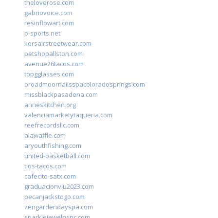
theloverose.com
gabriovoice.com
resinflowart.com
p-sports.net
korsairstreetwear.com
petshopallston.com
avenue26tacos.com
topgglasses.com
broadmoornailsspacoloradosprings.com
missblackpasadena.com
anneskitchen.org
valenciamarketytaqueria.com
reefrecordsllc.com
alawaffle.com
aryouthfishing.com
united-basketball.com
tios-tacos.com
cafecito-satx.com
graduacionviu2023.com
pecanjackstogo.com
zengardendayspa.com
sparklejewelryinc.com