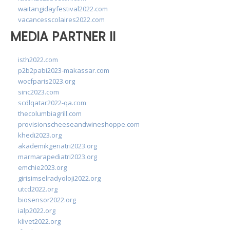
waitangidayfestival2022.com
vacancesscolaires2022.com
MEDIA PARTNER II
isth2022.com
p2b2pabi2023-makassar.com
wocfparis2023.org
sinc2023.com
scdlqatar2022-qa.com
thecolumbiagrill.com
provisionscheeseandwineshoppe.com
khedi2023.org
akademikgeriatri2023.org
marmarapediatri2023.org
emchie2023.org
girisimselradyoloji2022.org
utcd2022.org
biosensor2022.org
ialp2022.org
klivet2022.org