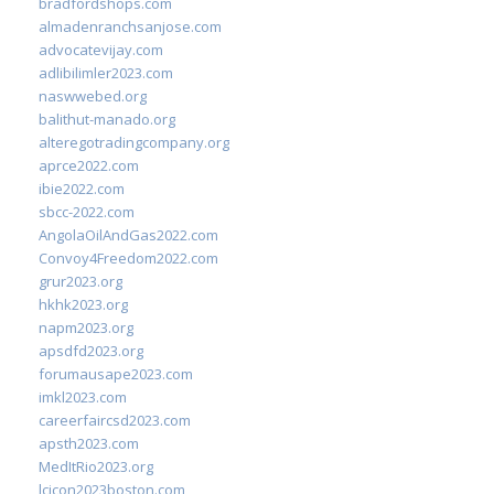
bradfordshops.com
almadenranchsanjose.com
advocatevijay.com
adlibilimler2023.com
naswwebed.org
balithut-manado.org
alteregotradingcompany.org
aprce2022.com
ibie2022.com
sbcc-2022.com
AngolaOilAndGas2022.com
Convoy4Freedom2022.com
grur2023.org
hkhk2023.org
napm2023.org
apsdfd2023.org
forumausape2023.com
imkl2023.com
careerfaircsd2023.com
apsth2023.com
MedItRio2023.org
lcicon2023boston.com