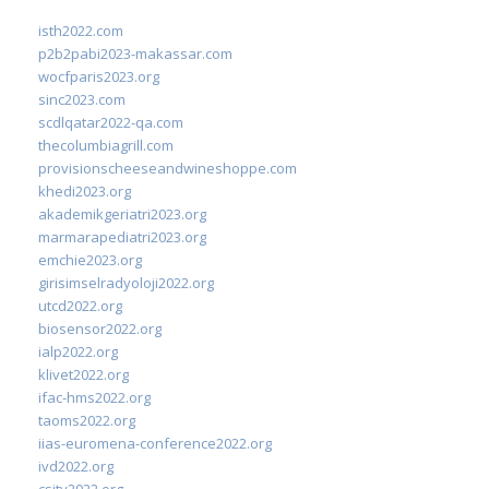
isth2022.com
p2b2pabi2023-makassar.com
wocfparis2023.org
sinc2023.com
scdlqatar2022-qa.com
thecolumbiagrill.com
provisionscheeseandwineshoppe.com
khedi2023.org
akademikgeriatri2023.org
marmarapediatri2023.org
emchie2023.org
girisimselradyoloji2022.org
utcd2022.org
biosensor2022.org
ialp2022.org
klivet2022.org
ifac-hms2022.org
taoms2022.org
iias-euromena-conference2022.org
ivd2022.org
csity2022.org