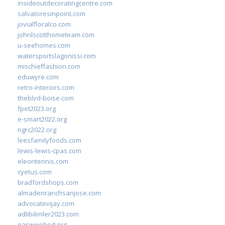
insideoutdecoratingcentre.com
salvatoresinpoint.com
jovialfloralco.com
johnlscotthometeam.com
u-seehomes.com
watersportslagonissi.com
mischieffashion.com
eduwyre.com
retro-interiors.com
theblvd-boise.com
fpet2023.org
e-smart2022.org
ngrc2022.org
leesfamilyfoods.com
lewis-lewis-cpas.com
eleontennis.com
cyetus.com
bradfordshops.com
almadenranchsanjose.com
advocatevijay.com
adlibilimler2023.com
naswwebed.org