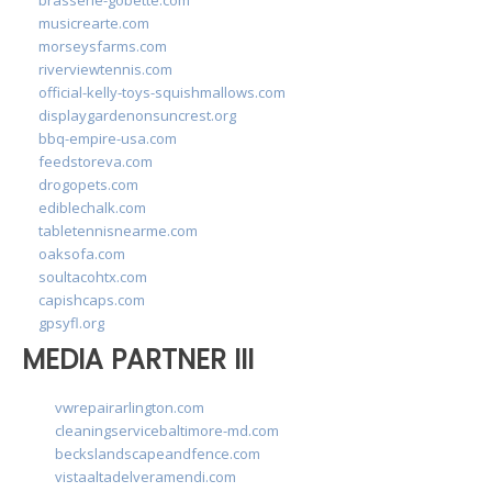
musicrearte.com
morseysfarms.com
riverviewtennis.com
official-kelly-toys-squishmallows.com
displaygardenonsuncrest.org
bbq-empire-usa.com
feedstoreva.com
drogopets.com
ediblechalk.com
tabletennisnearme.com
oaksofa.com
soultacohtx.com
capishcaps.com
gpsyfl.org
MEDIA PARTNER III
vwrepairarlington.com
cleaningservicebaltimore-md.com
beckslandscapeandfence.com
vistaaltadelveramendi.com