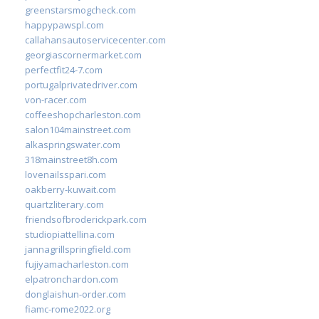
greenstarsmogcheck.com
happypawspl.com
callahansautoservicecenter.com
georgiascornermarket.com
perfectfit24-7.com
portugalprivatedriver.com
von-racer.com
coffeeshopcharleston.com
salon104mainstreet.com
alkaspringswater.com
318mainstreet8h.com
lovenailsspari.com
oakberry-kuwait.com
quartzliterary.com
friendsofbroderickpark.com
studiopiattellina.com
jannagrillspringfield.com
fujiyamacharleston.com
elpatronchardon.com
donglaishun-order.com
fiamc-rome2022.org