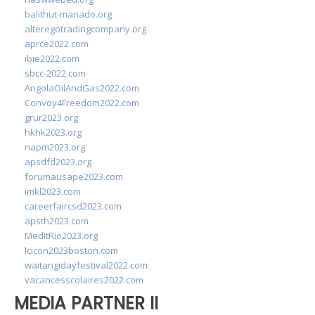
balithut-manado.org
alteregotradingcompany.org
aprce2022.com
ibie2022.com
sbcc-2022.com
AngolaOilAndGas2022.com
Convoy4Freedom2022.com
grur2023.org
hkhk2023.org
napm2023.org
apsdfd2023.org
forumausape2023.com
imkl2023.com
careerfaircsd2023.com
apsth2023.com
MedItRio2023.org
lcicon2023boston.com
waitangidayfestival2022.com
vacancesscolaires2022.com
MEDIA PARTNER II