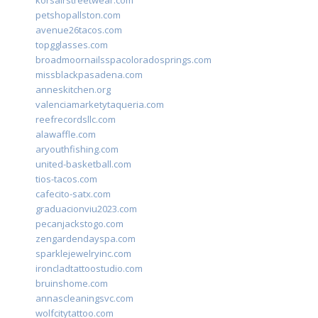
korsairstreetwear.com
petshopallston.com
avenue26tacos.com
topgglasses.com
broadmoornailsspacoloradosprings.com
missblackpasadena.com
anneskitchen.org
valenciamarketytaqueria.com
reefrecordsllc.com
alawaffle.com
aryouthfishing.com
united-basketball.com
tios-tacos.com
cafecito-satx.com
graduacionviu2023.com
pecanjackstogo.com
zengardendayspa.com
sparklejewelryinc.com
ironcladtattoostudio.com
bruinshome.com
annascleaningsvc.com
wolfcitytattoo.com