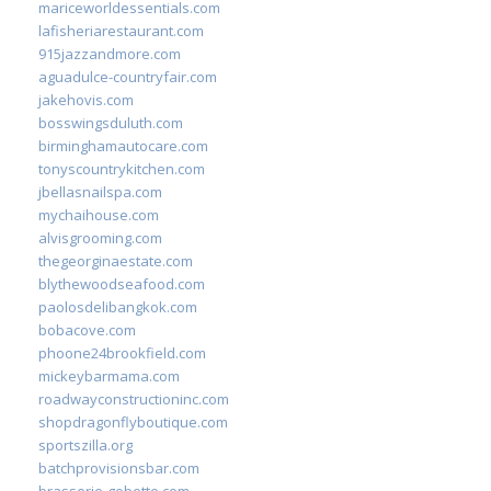
mariceworldessentials.com
lafisheriarestaurant.com
915jazzandmore.com
aguadulce-countryfair.com
jakehovis.com
bosswingsduluth.com
birminghamautocare.com
tonyscountrykitchen.com
jbellasnailspa.com
mychaihouse.com
alvisgrooming.com
thegeorginaestate.com
blythewoodseafood.com
paolosdelibangkok.com
bobacove.com
phoone24brookfield.com
mickeybarmama.com
roadwayconstructioninc.com
shopdragonflyboutique.com
sportszilla.org
batchprovisionsbar.com
brasserie-gobette.com