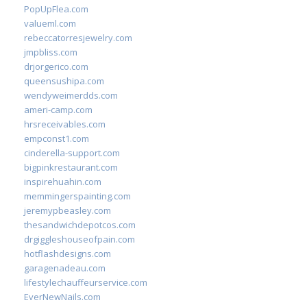
PopUpFlea.com
valueml.com
rebeccatorresjewelry.com
jmpbliss.com
drjorgerico.com
queensushipa.com
wendyweimerdds.com
ameri-camp.com
hrsreceivables.com
empconst1.com
cinderella-support.com
bigpinkrestaurant.com
inspirehuahin.com
memmingerspainting.com
jeremypbeasley.com
thesandwichdepotcos.com
drgiggleshouseofpain.com
hotflashdesigns.com
garagenadeau.com
lifestylechauffeurservice.com
EverNewNails.com