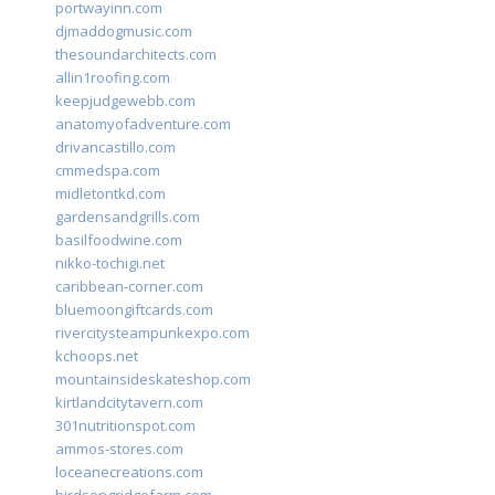
portwayinn.com
djmaddogmusic.com
thesoundarchitects.com
allin1roofing.com
keepjudgewebb.com
anatomyofadventure.com
drivancastillo.com
cmmedspa.com
midletontkd.com
gardensandgrills.com
basilfoodwine.com
nikko-tochigi.net
caribbean-corner.com
bluemoongiftcards.com
rivercitysteampunkexpo.com
kchoops.net
mountainsideskateshop.com
kirtlandcitytavern.com
301nutritionspot.com
ammos-stores.com
loceanecreations.com