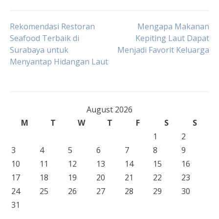
Post
Rekomendasi Restoran
Mengapa Makanan
Seafood Terbaik di
Kepiting Laut Dapat
Surabaya untuk
Menjadi Favorit Keluarga
navigation
Menyantap Hidangan Laut
August 2026
M
T
W
T
F
S
S
1
2
3
4
5
6
7
8
9
10
11
12
13
14
15
16
17
18
19
20
21
22
23
24
25
26
27
28
29
30
31