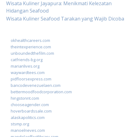
Wisata Kuliner Jayapura: Menikmati Kelezatan
Hidangan Seafood
Wisata Kuliner Seafood Tarakan yang Wajib Dicoba
okhealthcareers.com
theintexperience.com
unboundedthefilm.com
catfriends-bg.org
marianlives.org
waywardtees.com
pidfloorsexpress.com
bancodevenezuelaen.com
bettermoodfoodcorporation.com
hingstonnt.com
chooseagender.com
hoverboardssale.com
alaskapolitics.com
stsmp.org
manoelneves.com
mandelaeffectlibrary.com