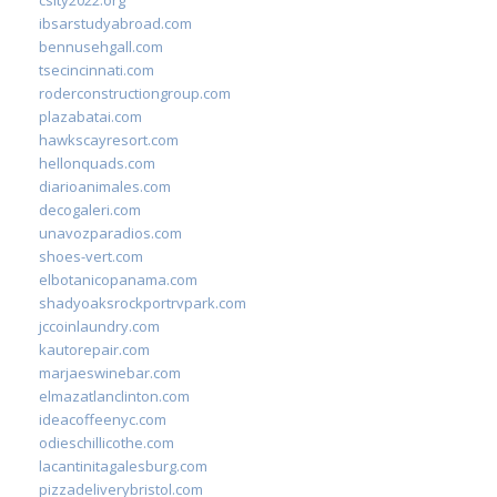
ibsarstudyabroad.com
bennusehgall.com
tsecincinnati.com
roderconstructiongroup.com
plazabatai.com
hawkscayresort.com
hellonquads.com
diarioanimales.com
decogaleri.com
unavozparadios.com
shoes-vert.com
elbotanicopanama.com
shadyoaksrockportrvpark.com
jccoinlaundry.com
kautorepair.com
marjaeswinebar.com
elmazatlanclinton.com
ideacoffeenyc.com
odieschillicothe.com
lacantinitagalesburg.com
pizzadeliverybristol.com