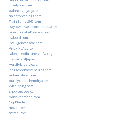
roselynns.com
balanceyoganj.com
salesforceblogs.com
TrainGames365.com
BaytownEvaCationRentals.com
JabalpurCakeDelivery.com
halobjd.com
intelligenceqatar.com
PikaPikaApp.com
takecareofbusinessdfw.org
HamadaOfJapan.com
VersifyLifestyle.com
kingscreekadventures.com
antaeuslabs.com
purelycleanchemdry.com
WishOping.com
shoplegacee.com
bonvivantshop.com
CupPlante.com
mpzin.com
stcreal.com