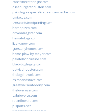
coastlinecateringnc.com
cuesburgershouston.com
psicologiaespecializadaencampeche.com
dmtacos.com
crescentstreetprinting.com
hornopizza.com
driveadragster.com
hematologa.com
lizaivanov.com
guesttinyhomes.com
home-plow-by-meyer.com
palatelatincuisine.com
blackdoglegacy.com
eatvivahouston.com
thebigshowok.com
chimeandstave.com
greatwallseafoodny.com
theloverose.com
gabriovoice.com
resinflowart.com
p-sports.net