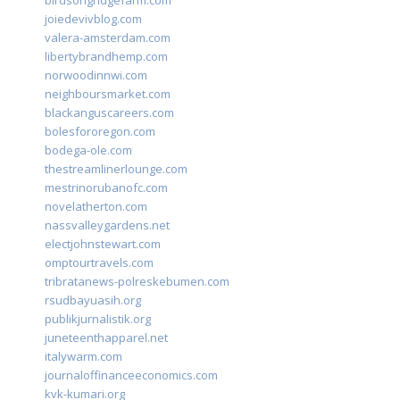
birdsongridgefarm.com
joiedevivblog.com
valera-amsterdam.com
libertybrandhemp.com
norwoodinnwi.com
neighboursmarket.com
blackanguscareers.com
bolesfororegon.com
bodega-ole.com
thestreamlinerlounge.com
mestrinorubanofc.com
novelatherton.com
nassvalleygardens.net
electjohnstewart.com
omptourtravels.com
tribratanews-polreskebumen.com
rsudbayuasih.org
publikjurnalistik.org
juneteenthapparel.net
italywarm.com
journaloffinanceeconomics.com
kvk-kumari.org