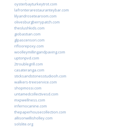
oysterbayturkeytrot.com
lafronterarestauranteybar.com
lilyandrosetearoom.com
olivesburgberrypatch.com
theslushkids.com
giobastian.com
glpascensori.com
rifloorepoxy.com
woolleymillingandpaving.com
uptonpvd.com
2troublegrill.com
casateranga.com
sticksandstonesstudiooh.com
walkers-treeservice.com
shopmossi.com
untamedcollectivesd.com
mxpwellness.com
infernocanine.com
thepaperhousecollection.com
allisonwillisholley.com
solslite.org