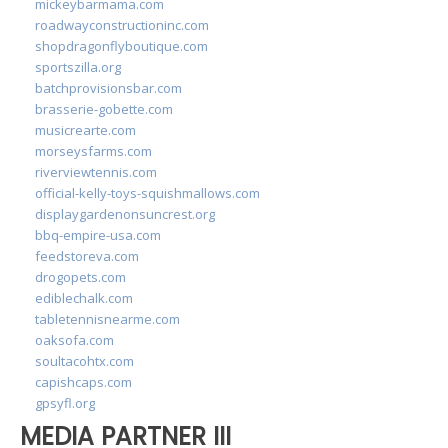
mickeybarmama.com
roadwayconstructioninc.com
shopdragonflyboutique.com
sportszilla.org
batchprovisionsbar.com
brasserie-gobette.com
musicrearte.com
morseysfarms.com
riverviewtennis.com
official-kelly-toys-squishmallows.com
displaygardenonsuncrest.org
bbq-empire-usa.com
feedstoreva.com
drogopets.com
ediblechalk.com
tabletennisnearme.com
oaksofa.com
soultacohtx.com
capishcaps.com
gpsyfl.org
MEDIA PARTNER III