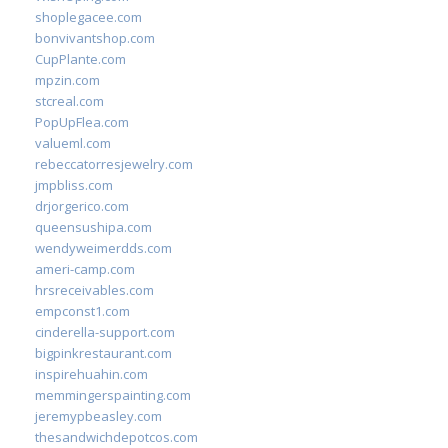
shoplegacee.com
bonvivantshop.com
CupPlante.com
mpzin.com
stcreal.com
PopUpFlea.com
valueml.com
rebeccatorresjewelry.com
jmpbliss.com
drjorgerico.com
queensushipa.com
wendyweimerdds.com
ameri-camp.com
hrsreceivables.com
empconst1.com
cinderella-support.com
bigpinkrestaurant.com
inspirehuahin.com
memmingerspainting.com
jeremypbeasley.com
thesandwichdepotcos.com