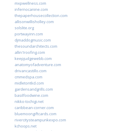
mxpwellness.com
infernocanine.com
thepaperhousecollection.com
allisonwillisholley.com
solslite.org
portwayinn.com
djmaddogmusic.com
thesoundarchitects.com
allin1roofing.com
keepjudgewebb.com
anatomyofadventure.com
drivancastillo.com
cmmedspa.com
midletontkd.com
gardensandgrills.com
basilfoodwine.com
nikko-tochigi.net
caribbean-corner.com
bluemoongiftcards.com
rivercitysteampunkexpo.com
kchoops.net