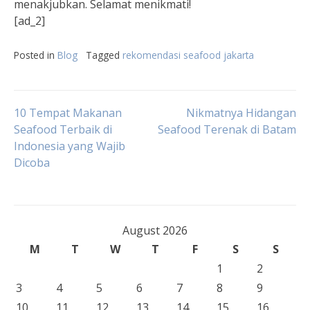
menakjubkan. Selamat menikmati!
[ad_2]
Posted in
Blog
Tagged
rekomendasi seafood jakarta
Post
10 Tempat Makanan
Nikmatnya Hidangan
Seafood Terbaik di
Seafood Terenak di Batam
Indonesia yang Wajib
navigation
Dicoba
August 2026
M
T
W
T
F
S
S
1
2
3
4
5
6
7
8
9
10
11
12
13
14
15
16