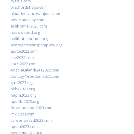
cyetus.com
bradfordshops.com
almadenranchsanjose.com
advocatevijay.com
adlibilimler2023.com
naswwebed.org
balithut-manado.org
alteregotradingcompany.org
aprce2022.com
ibie2022.com
sbcc-2022.com
AngolaOilAndGas2022.com
Convoy4Freedom2022.com
grur2023.org
hkhk2023.org
napm2023.org
apsdfd2023.org
forumausape2023.com
imkl2023.com
careerfaircsd2023.com
apsth2023.com
MedItRio2023.org