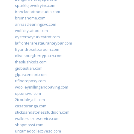
sparklejewelryinc.com
ironcladtattoostudio.com
bruinshome.com
annascleaningsvc.com
wolfcitytattoo.com
oysterbayturkeytrot.com
lafronterarestauranteybar.com
lilyandrosetearoom.com
olivesburgberrypatch.com
theslushkids.com
giobastian.com
glpascensori.com
rifloorepoxy.com
woolleymillingandpaving.com
uptonpvd.com
2troublegrill.com
casateranga.com
sticksandstonesstudiooh.com
walkers-treeservice.com
shopmossi.com
untamedcollectivesd.com