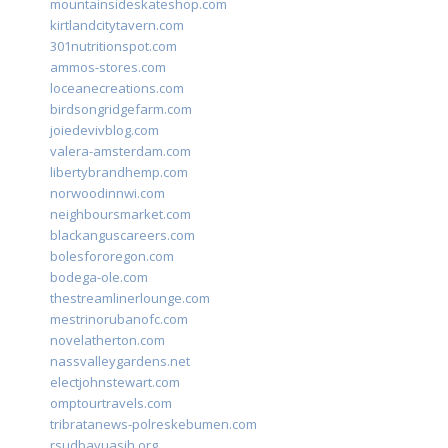
mountainsideskateshop.com
kirtlandcitytavern.com
301nutritionspot.com
ammos-stores.com
loceanecreations.com
birdsongridgefarm.com
joiedevivblog.com
valera-amsterdam.com
libertybrandhemp.com
norwoodinnwi.com
neighboursmarket.com
blackanguscareers.com
bolesfororegon.com
bodega-ole.com
thestreamlinerlounge.com
mestrinorubanofc.com
novelatherton.com
nassvalleygardens.net
electjohnstewart.com
omptourtravels.com
tribratanews-polreskebumen.com
rsudbayuasih.org