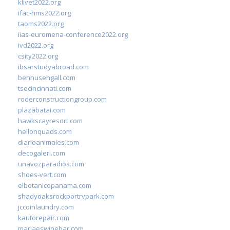
klivet2022.org
ifac-hms2022.org
taoms2022.org
iias-euromena-conference2022.org
ivd2022.org
csity2022.org
ibsarstudyabroad.com
bennusehgall.com
tsecincinnati.com
roderconstructiongroup.com
plazabatai.com
hawkscayresort.com
hellonquads.com
diarioanimales.com
decogaleri.com
unavozparadios.com
shoes-vert.com
elbotanicopanama.com
shadyoaksrockportrvpark.com
jccoinlaundry.com
kautorepair.com
marjaeswinebar.com