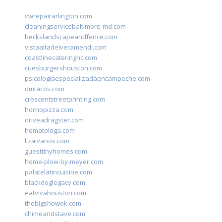
vwrepairarlington.com
cleaningservicebaltimore-md.com
beckslandscapeandfence.com
vistaaltadelveramendi.com
coastlinecateringnc.com
cuesburgershouston.com
psicologiaespecializadaencampeche.com
dmtacos.com
crescentstreetprinting.com
hornopizza.com
driveadragster.com
hematologa.com
lizaivanov.com
guesttinyhomes.com
home-plow-by-meyer.com
palatelatincuisine.com
blackdoglegacy.com
eatvivahouston.com
thebigshowok.com
chimeandstave.com