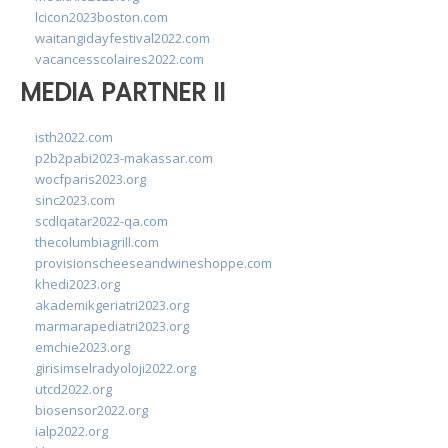
lcicon2023boston.com
waitangidayfestival2022.com
vacancesscolaires2022.com
MEDIA PARTNER II
isth2022.com
p2b2pabi2023-makassar.com
wocfparis2023.org
sinc2023.com
scdlqatar2022-qa.com
thecolumbiagrill.com
provisionscheeseandwineshoppe.com
khedi2023.org
akademikgeriatri2023.org
marmarapediatri2023.org
emchie2023.org
girisimselradyoloji2022.org
utcd2022.org
biosensor2022.org
ialp2022.org