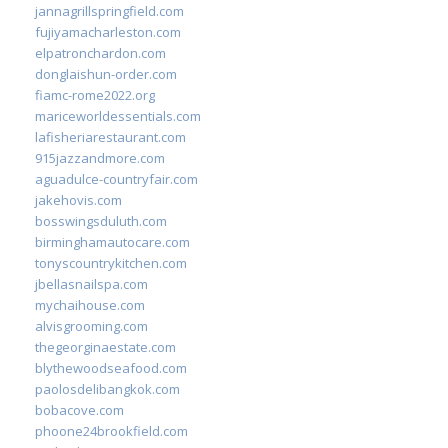
jannagrillspringfield.com
fujiyamacharleston.com
elpatronchardon.com
donglaishun-order.com
fiamc-rome2022.org
mariceworldessentials.com
lafisheriarestaurant.com
915jazzandmore.com
aguadulce-countryfair.com
jakehovis.com
bosswingsduluth.com
birminghamautocare.com
tonyscountrykitchen.com
jbellasnailspa.com
mychaihouse.com
alvisgrooming.com
thegeorginaestate.com
blythewoodseafood.com
paolosdelibangkok.com
bobacove.com
phoone24brookfield.com