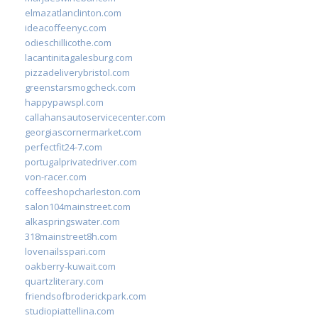
elmazatlanclinton.com
ideacoffeenyc.com
odieschillicothe.com
lacantinitagalesburg.com
pizzadeliverybristol.com
greenstarsmogcheck.com
happypawspl.com
callahansautoservicecenter.com
georgiascornermarket.com
perfectfit24-7.com
portugalprivatedriver.com
von-racer.com
coffeeshopcharleston.com
salon104mainstreet.com
alkaspringswater.com
318mainstreet8h.com
lovenailsspari.com
oakberry-kuwait.com
quartzliterary.com
friendsofbroderickpark.com
studiopiattellina.com