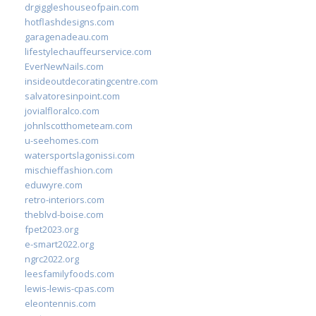
drgiggleshouseofpain.com
hotflashdesigns.com
garagenadeau.com
lifestylechauffeurservice.com
EverNewNails.com
insideoutdecoratingcentre.com
salvatoresinpoint.com
jovialfloralco.com
johnlscotthometeam.com
u-seehomes.com
watersportslagonissi.com
mischieffashion.com
eduwyre.com
retro-interiors.com
theblvd-boise.com
fpet2023.org
e-smart2022.org
ngrc2022.org
leesfamilyfoods.com
lewis-lewis-cpas.com
eleontennis.com