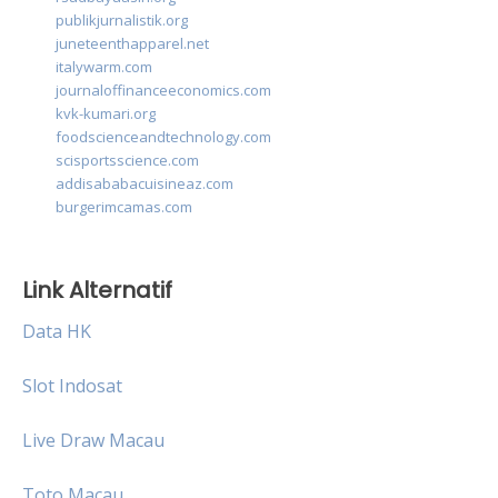
publikjurnalistik.org
juneteenthapparel.net
italywarm.com
journaloffinanceeconomics.com
kvk-kumari.org
foodscienceandtechnology.com
scisportsscience.com
addisababacuisineaz.com
burgerimcamas.com
Link Alternatif
Data HK
Slot Indosat
Live Draw Macau
Toto Macau