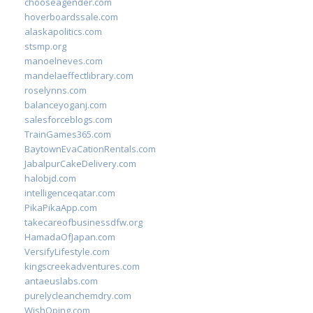
chooseagender.com
hoverboardssale.com
alaskapolitics.com
stsmp.org
manoelneves.com
mandelaeffectlibrary.com
roselynns.com
balanceyoganj.com
salesforceblogs.com
TrainGames365.com
BaytownEvaCationRentals.com
JabalpurCakeDelivery.com
halobjd.com
intelligenceqatar.com
PikaPikaApp.com
takecareofbusinessdfw.org
HamadaOfJapan.com
VersifyLifestyle.com
kingscreekadventures.com
antaeuslabs.com
purelycleanchemdry.com
WishOping.com