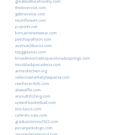
greatwallseafoodny.com
theloverose.com
gabriovoice.com
resinflowart.com
p-sports.net
korsairstreetwear.com
petshopallston.com
avenue26tacos.com
topgglasses.com
broadmoornailsspacoloradosprings.com
missblackpasadena.com
anneskitchen.org
valenciamarketytaqueria.com
reefrecordsllc.com
alawaffle.com
aryouthfishing.com
united-basketball.com
tios-tacos.com
cafecito-satx.com
graduacionviu2023.com
pecanjackstogo.com
zengardendayspa.com