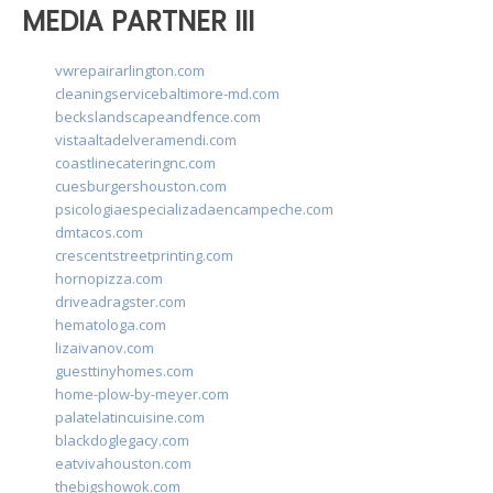
MEDIA PARTNER III
vwrepairarlington.com
cleaningservicebaltimore-md.com
beckslandscapeandfence.com
vistaaltadelveramendi.com
coastlinecateringnc.com
cuesburgershouston.com
psicologiaespecializadaencampeche.com
dmtacos.com
crescentstreetprinting.com
hornopizza.com
driveadragster.com
hematologa.com
lizaivanov.com
guesttinyhomes.com
home-plow-by-meyer.com
palatelatincuisine.com
blackdoglegacy.com
eatvivahouston.com
thebigshowok.com