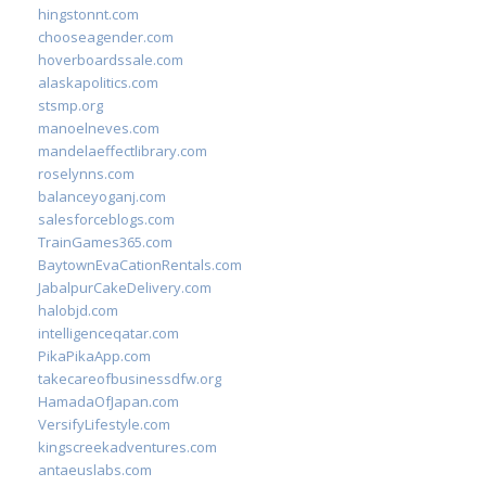
hingstonnt.com
chooseagender.com
hoverboardssale.com
alaskapolitics.com
stsmp.org
manoelneves.com
mandelaeffectlibrary.com
roselynns.com
balanceyoganj.com
salesforceblogs.com
TrainGames365.com
BaytownEvaCationRentals.com
JabalpurCakeDelivery.com
halobjd.com
intelligenceqatar.com
PikaPikaApp.com
takecareofbusinessdfw.org
HamadaOfJapan.com
VersifyLifestyle.com
kingscreekadventures.com
antaeuslabs.com