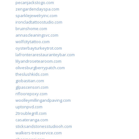
pecanjackstogo.com
zengardendayspa.com
sparklejewelryinc.com
ironcladtattoostudio.com
bruinshome.com
annascleaningsvc.com
wolfcitytattoo.com
oysterbayturkeytrot.com
lafronterarestauranteybar.com
lilyandrosetearoom.com
olivesburgberrypatch.com
theslushkids.com
giobastian.com
glpascensori.com
rifloorepoxy.com
woolleymillingandpaving.com
uptonpvd.com
2troublegrill.com
casateranga.com
sticksandstonesstudiooh.com
walkers-treeservice.com