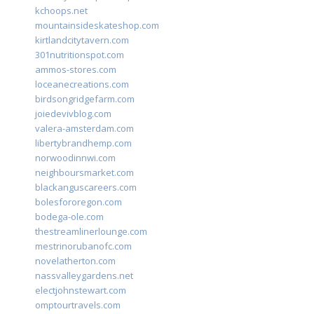
kchoops.net
mountainsideskateshop.com
kirtlandcitytavern.com
301nutritionspot.com
ammos-stores.com
loceanecreations.com
birdsongridgefarm.com
joiedevivblog.com
valera-amsterdam.com
libertybrandhemp.com
norwoodinnwi.com
neighboursmarket.com
blackanguscareers.com
bolesfororegon.com
bodega-ole.com
thestreamlinerlounge.com
mestrinorubanofc.com
novelatherton.com
nassvalleygardens.net
electjohnstewart.com
omptourtravels.com