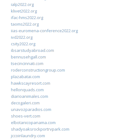
ialp2022.org
klivet2022.org
ifac-hms2022.org
taoms2022.org
iias-euromena-conference2022.org
ivd2022.org
csity2022.org
ibsarstudyabroad.com
bennusehgall.com
tsecincinnati.com
roderconstructiongroup.com
plazabatai.com
hawkscayresort.com
hellonquads.com
diarioanimales.com
decogaleri.com
unavozparadios.com
shoes-vert.com
elbotanicopanama.com
shadyoaksrockportrvpark.com
jccoinlaundry.com