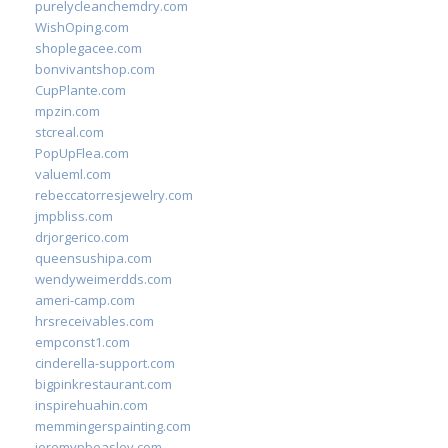
purelycleanchemdry.com
WishOping.com
shoplegacee.com
bonvivantshop.com
CupPlante.com
mpzin.com
stcreal.com
PopUpFlea.com
valueml.com
rebeccatorresjewelry.com
jmpbliss.com
drjorgerico.com
queensushipa.com
wendyweimerdds.com
ameri-camp.com
hrsreceivables.com
empconst1.com
cinderella-support.com
bigpinkrestaurant.com
inspirehuahin.com
memmingerspainting.com
jeremypbeasley.com