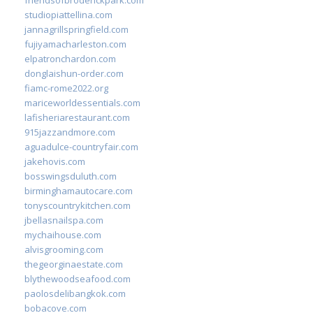
friendsofbroderickpark.com
studiopiattellina.com
jannagrillspringfield.com
fujiyamacharleston.com
elpatronchardon.com
donglaishun-order.com
fiamc-rome2022.org
mariceworldessentials.com
lafisheriarestaurant.com
915jazzandmore.com
aguadulce-countryfair.com
jakehovis.com
bosswingsduluth.com
birminghamautocare.com
tonyscountrykitchen.com
jbellasnailspa.com
mychaihouse.com
alvisgrooming.com
thegeorginaestate.com
blythewoodseafood.com
paolosdelibangkok.com
bobacove.com