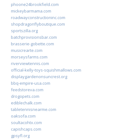
phoone24brookfield.com
mickeybarmama.com
roadwayconstructioninc.com
shopdragonflyboutique.com
sportszilla.org
batchprovisionsbar.com
brasserie-gobette.com
musicrearte.com
morseysfarms.com
riverviewtennis.com
official-kelly-toys-squishmallows.com
displaygardenonsuncrest.org
bbq-empire-usa.com
feedstoreva.com
drogopets.com
ediblechalk.com
tabletennisnearme.com
oaksofa.com
soultacohtx.com
capishcaps.com
gpsyfl.org