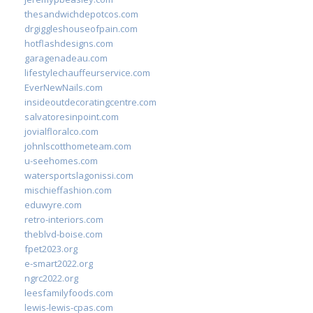
thesandwichdepotcos.com
drgiggleshouseofpain.com
hotflashdesigns.com
garagenadeau.com
lifestylechauffeurservice.com
EverNewNails.com
insideoutdecoratingcentre.com
salvatoresinpoint.com
jovialfloralco.com
johnlscotthometeam.com
u-seehomes.com
watersportslagonissi.com
mischieffashion.com
eduwyre.com
retro-interiors.com
theblvd-boise.com
fpet2023.org
e-smart2022.org
ngrc2022.org
leesfamilyfoods.com
lewis-lewis-cpas.com