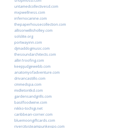
shopmossi.com
untamedcollectivesd.com
mxpwellness.com
infernocanine.com
thepaperhousecollection.com
allisonwillisholley.com
solslite.org
portwayinn.com
djmaddogmusic.com
thesoundarchitects.com
allin1roofing.com
keepjudgewebb.com
anatomyofadventure.com
drivancastillo.com
cmmedspa.com
midletontkd.com
gardensandgrills.com
basilfoodwine.com
nikko-tochigi.net
caribbean-corner.com
bluemoongiftcards.com
rivercitysteampunkexpo.com