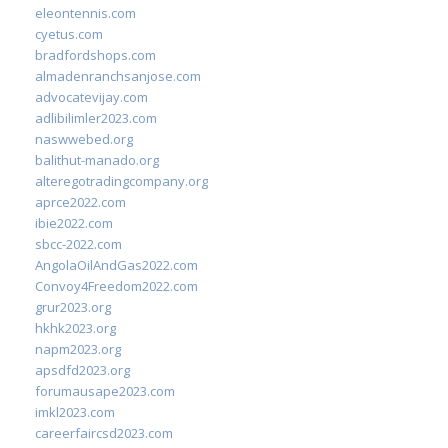
eleontennis.com
cyetus.com
bradfordshops.com
almadenranchsanjose.com
advocatevijay.com
adlibilimler2023.com
naswwebed.org
balithut-manado.org
alteregotradingcompany.org
aprce2022.com
ibie2022.com
sbcc-2022.com
AngolaOilAndGas2022.com
Convoy4Freedom2022.com
grur2023.org
hkhk2023.org
napm2023.org
apsdfd2023.org
forumausape2023.com
imkl2023.com
careerfaircsd2023.com