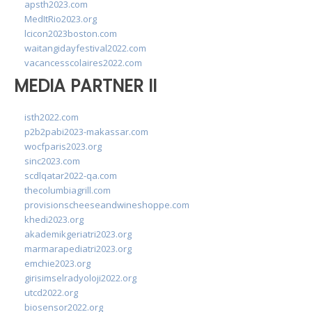
apsth2023.com
MedItRio2023.org
lcicon2023boston.com
waitangidayfestival2022.com
vacancesscolaires2022.com
MEDIA PARTNER II
isth2022.com
p2b2pabi2023-makassar.com
wocfparis2023.org
sinc2023.com
scdlqatar2022-qa.com
thecolumbiagrill.com
provisionscheeseandwineshoppe.com
khedi2023.org
akademikgeriatri2023.org
marmarapediatri2023.org
emchie2023.org
girisimselradyoloji2022.org
utcd2022.org
biosensor2022.org