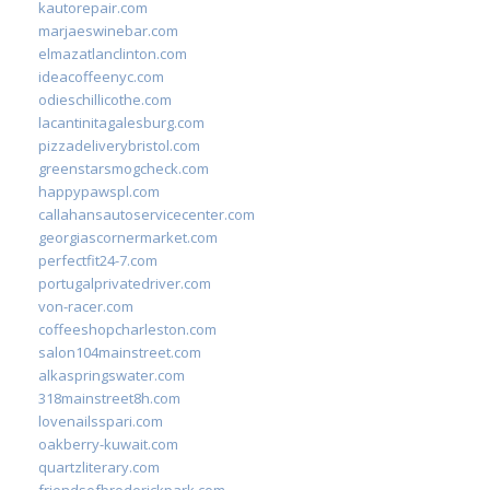
kautorepair.com
marjaeswinebar.com
elmazatlanclinton.com
ideacoffeenyc.com
odieschillicothe.com
lacantinitagalesburg.com
pizzadeliverybristol.com
greenstarsmogcheck.com
happypawspl.com
callahansautoservicecenter.com
georgiascornermarket.com
perfectfit24-7.com
portugalprivatedriver.com
von-racer.com
coffeeshopcharleston.com
salon104mainstreet.com
alkaspringswater.com
318mainstreet8h.com
lovenailsspari.com
oakberry-kuwait.com
quartzliterary.com