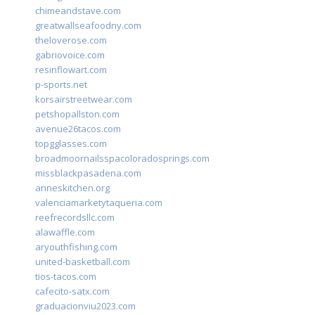
chimeandstave.com
greatwallseafoodny.com
theloverose.com
gabriovoice.com
resinflowart.com
p-sports.net
korsairstreetwear.com
petshopallston.com
avenue26tacos.com
topgglasses.com
broadmoornailsspacoloradosprings.com
missblackpasadena.com
anneskitchen.org
valenciamarketytaqueria.com
reefrecordsllc.com
alawaffle.com
aryouthfishing.com
united-basketball.com
tios-tacos.com
cafecito-satx.com
graduacionviu2023.com