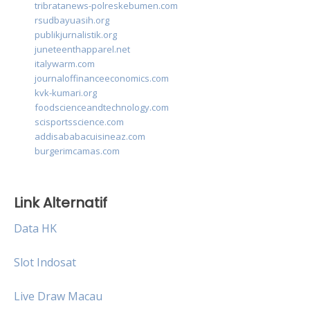
tribratanews-polreskebumen.com
rsudbayuasih.org
publikjurnalistik.org
juneteenthapparel.net
italywarm.com
journaloffinanceeconomics.com
kvk-kumari.org
foodscienceandtechnology.com
scisportsscience.com
addisababacuisineaz.com
burgerimcamas.com
Link Alternatif
Data HK
Slot Indosat
Live Draw Macau