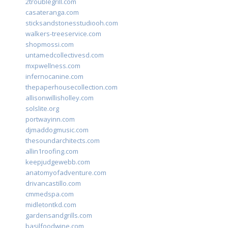
2troublegrill.com
casateranga.com
sticksandstonesstudiooh.com
walkers-treeservice.com
shopmossi.com
untamedcollectivesd.com
mxpwellness.com
infernocanine.com
thepaperhousecollection.com
allisonwillisholley.com
solslite.org
portwayinn.com
djmaddogmusic.com
thesoundarchitects.com
allin1roofing.com
keepjudgewebb.com
anatomyofadventure.com
drivancastillo.com
cmmedspa.com
midletontkd.com
gardensandgrills.com
basilfoodwine.com