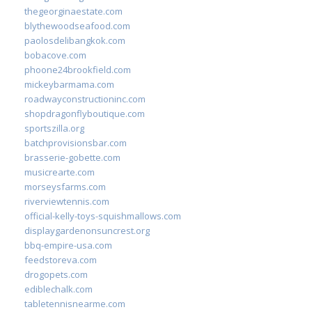
thegeorginaestate.com
blythewoodseafood.com
paolosdelibangkok.com
bobacove.com
phoone24brookfield.com
mickeybarmama.com
roadwayconstructioninc.com
shopdragonflyboutique.com
sportszilla.org
batchprovisionsbar.com
brasserie-gobette.com
musicrearte.com
morseysfarms.com
riverviewtennis.com
official-kelly-toys-squishmallows.com
displaygardenonsuncrest.org
bbq-empire-usa.com
feedstoreva.com
drogopets.com
ediblechalk.com
tabletennisnearme.com