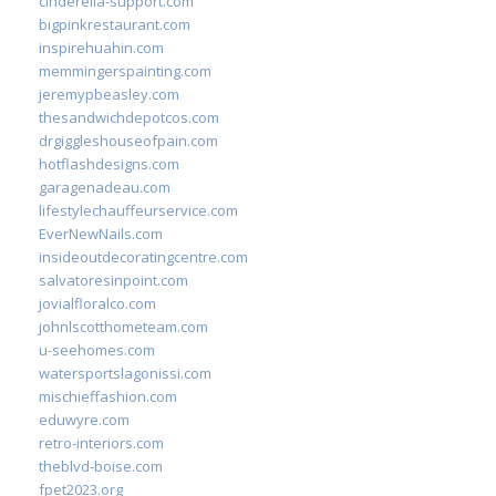
cinderella-support.com
bigpinkrestaurant.com
inspirehuahin.com
memmingerspainting.com
jeremypbeasley.com
thesandwichdepotcos.com
drgiggleshouseofpain.com
hotflashdesigns.com
garagenadeau.com
lifestylechauffeurservice.com
EverNewNails.com
insideoutdecoratingcentre.com
salvatoresinpoint.com
jovialfloralco.com
johnlscotthometeam.com
u-seehomes.com
watersportslagonissi.com
mischieffashion.com
eduwyre.com
retro-interiors.com
theblvd-boise.com
fpet2023.org