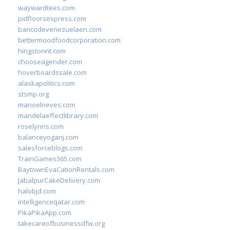
waywardtees.com
pidfloorsexpress.com
bancodevenezuelaen.com
bettermoodfoodcorporation.com
hingstonnt.com
chooseagender.com
hoverboardssale.com
alaskapolitics.com
stsmp.org
manoelneves.com
mandelaeffectlibrary.com
roselynns.com
balanceyoganj.com
salesforceblogs.com
TrainGames365.com
BaytownEvaCationRentals.com
JabalpurCakeDelivery.com
halobjd.com
intelligenceqatar.com
PikaPikaApp.com
takecareofbusinessdfw.org