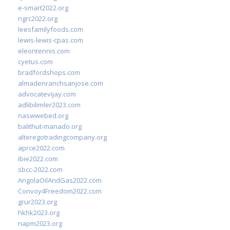
e-smart2022.org
ngrc2022.org
leesfamilyfoods.com
lewis-lewis-cpas.com
eleontennis.com
cyetus.com
bradfordshops.com
almadenranchsanjose.com
advocatevijay.com
adlibilimler2023.com
naswwebed.org
balithut-manado.org
alteregotradingcompany.org
aprce2022.com
ibie2022.com
sbcc-2022.com
AngolaOilAndGas2022.com
Convoy4Freedom2022.com
grur2023.org
hkhk2023.org
napm2023.org