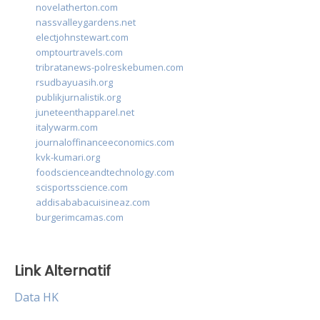
novelatherton.com
nassvalleygardens.net
electjohnstewart.com
omptourtravels.com
tribratanews-polreskebumen.com
rsudbayuasih.org
publikjurnalistik.org
juneteenthapparel.net
italywarm.com
journaloffinanceeconomics.com
kvk-kumari.org
foodscienceandtechnology.com
scisportsscience.com
addisababacuisineaz.com
burgerimcamas.com
Link Alternatif
Data HK