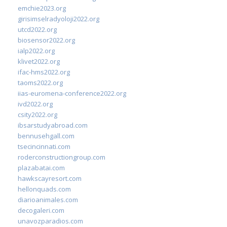
emchie2023.org
girisimselradyoloji2022.org
utcd2022.org
biosensor2022.org
ialp2022.org
klivet2022.org
ifac-hms2022.org
taoms2022.org
iias-euromena-conference2022.org
ivd2022.org
csity2022.org
ibsarstudyabroad.com
bennusehgall.com
tsecincinnati.com
roderconstructiongroup.com
plazabatai.com
hawkscayresort.com
hellonquads.com
diarioanimales.com
decogaleri.com
unavozparadios.com