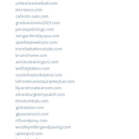
united-basketball.com
tios-tacos.com
cafecito-satx.com
graduacionviu2023.com
pecanjackstogo.com
zengardendayspa.com
sparklejewelryinc.com
ironcladtattoostudio.com
bruinshome.com
annascleaningsvc.com
wolfcitytattoo.com
oysterbayturkeytrot.com
lafronterarestauranteybar.com
lilyandrosetearoom.com
olivesburgberrypatch.com
theslushkids.com
giobastian.com
glpascensori.com
rifloorepoxy.com
woolleymillingandpaving.com
uptonpvd.com