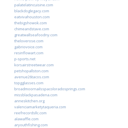
palatelatincuisine.com
blackdoglegacy.com
eatvivahouston.com
thebigshowok.com
chimeandstave.com
greatwallseafoodny.com
theloverose.com
gabriovoice.com
resinflowart.com
p-sports.net
korsairstreetwear.com
petshopallston.com
avenue26tacos.com
topgglasses.com
broadmoornailsspacoloradosprings.com
missblackpasadena.com
anneskitchen.org
valenciamarketytaqueria.com
reefrecordsllc.com
alawaffle.com
aryouthfishing.com