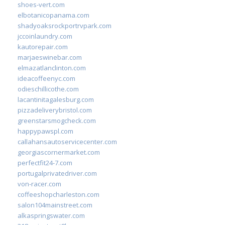
shoes-vert.com
elbotanicopanama.com
shadyoaksrockportrvpark.com
jccoinlaundry.com
kautorepair.com
marjaeswinebar.com
elmazatlanclinton.com
ideacoffeenyc.com
odieschillicothe.com
lacantinitagalesburg.com
pizzadeliverybristol.com
greenstarsmogcheck.com
happypawspl.com
callahansautoservicecenter.com
georgiascornermarket.com
perfectfit24-7.com
portugalprivatedriver.com
von-racer.com
coffeeshopcharleston.com
salon104mainstreet.com
alkaspringswater.com