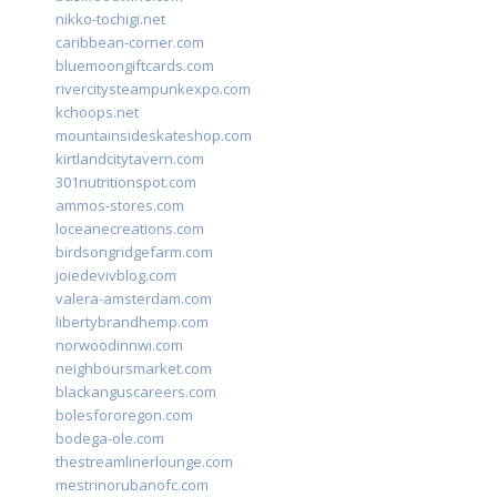
nikko-tochigi.net
caribbean-corner.com
bluemoongiftcards.com
rivercitysteampunkexpo.com
kchoops.net
mountainsideskateshop.com
kirtlandcitytavern.com
301nutritionspot.com
ammos-stores.com
loceanecreations.com
birdsongridgefarm.com
joiedevivblog.com
valera-amsterdam.com
libertybrandhemp.com
norwoodinnwi.com
neighboursmarket.com
blackanguscareers.com
bolesfororegon.com
bodega-ole.com
thestreamlinerlounge.com
mestrinorubanofc.com