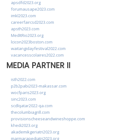
apsdfd2023.org
forumausape2023.com
imkl2023.com
careerfaircsd2023.com
apsth2023.com
MedItRio2023.org
lcicon2023boston.com
waitangidayfestival2022.com
vacancesscolaires2022.com
MEDIA PARTNER II
isth2022.com
p2b2pabi2023-makassar.com
wocfparis2023.org
sinc2023.com
scdlqatar2022-qa.com
thecolumbiagrill.com
provisionscheeseandwineshoppe.com
khedi2023.org
akademikgeriatri2023.org
marmarapediatri2023.org