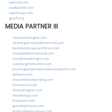
oaksofa.com
soultacohtx.com
capishcaps.com
gpsyfl.org
MEDIA PARTNER III
vwrepairarlington.com
cleaningservicebaltimore-md.com
beckslandscapeandfence.com
vistaaltadelveramendi.com
coastlinecateringnc.com
cuesburgershouston.com
psicologiaespecializadaencampeche.com
dmtacos.com
crescentstreetprinting.com
hornopizza.com
driveadragster.com
hematologa.com
lizaivanov.com
guesttinyhomes.com
home-plow-by-meyer.com