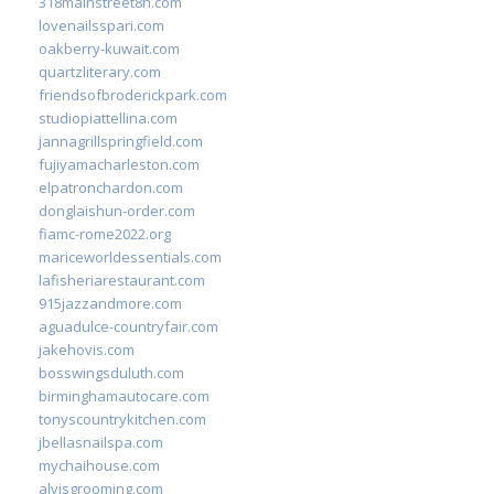
318mainstreet8h.com
lovenailsspari.com
oakberry-kuwait.com
quartzliterary.com
friendsofbroderickpark.com
studiopiattellina.com
jannagrillspringfield.com
fujiyamacharleston.com
elpatronchardon.com
donglaishun-order.com
fiamc-rome2022.org
mariceworldessentials.com
lafisheriarestaurant.com
915jazzandmore.com
aguadulce-countryfair.com
jakehovis.com
bosswingsduluth.com
birminghamautocare.com
tonyscountrykitchen.com
jbellasnailspa.com
mychaihouse.com
alvisgrooming.com