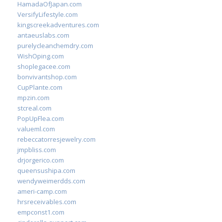
HamadaOfJapan.com
VersifyLifestyle.com
kingscreekadventures.com
antaeuslabs.com
purelycleanchemdry.com
WishOping.com
shoplegacee.com
bonvivantshop.com
CupPlante.com
mpzin.com
stcreal.com
PopUpFlea.com
valueml.com
rebeccatorresjewelry.com
jmpbliss.com
drjorgerico.com
queensushipa.com
wendyweimerdds.com
ameri-camp.com
hrsreceivables.com
empconst1.com