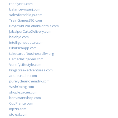
roselynns.com
balanceyoganj.com
salesforceblogs.com
TrainGames365.com
BaytownEvaCationRentals.com
JabalpurCakeDelivery.com
halobjd.com
intelligenceqatar.com
PikaPikaApp.com
takecareofbusinessdfw.org
HamadaOfJapan.com
VersifyLifestyle.com
kingscreekadventures.com
antaeuslabs.com
purelycleanchemdry.com
WishOping.com
shoplegacee.com
bonvivantshop.com
CupPlante.com
mpzin.com
stcreal.com