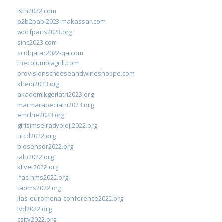
isth2022.com
p2b2pabi2023-makassar.com
wocfparis2023.org
sinc2023.com
scdlqatar2022-qa.com
thecolumbiagrill.com
provisionscheeseandwineshoppe.com
khedi2023.org
akademikgeriatri2023.org
marmarapediatri2023.org
emchie2023.org
girisimselradyoloji2022.org
utcd2022.org
biosensor2022.org
ialp2022.org
klivet2022.org
ifac-hms2022.org
taoms2022.org
iias-euromena-conference2022.org
ivd2022.org
csity2022.org