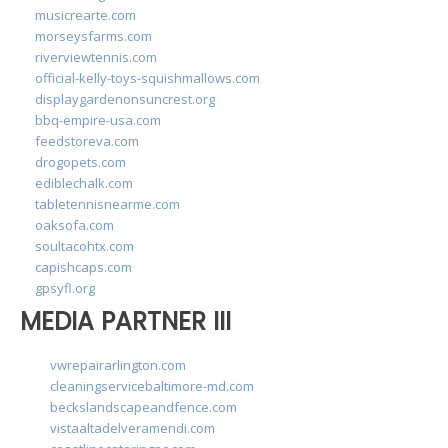
musicrearte.com
morseysfarms.com
riverviewtennis.com
official-kelly-toys-squishmallows.com
displaygardenonsuncrest.org
bbq-empire-usa.com
feedstoreva.com
drogopets.com
ediblechalk.com
tabletennisnearme.com
oaksofa.com
soultacohtx.com
capishcaps.com
gpsyfl.org
MEDIA PARTNER III
vwrepairarlington.com
cleaningservicebaltimore-md.com
beckslandscapeandfence.com
vistaaltadelveramendi.com