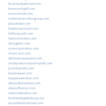
ibsarstudyabroad.com
bennusehgall.com
tsecincinnati.com
roderconstructiongroup.com
plazabatai.com
hawkscayresort.com
hellonquads.com
diarioanimales.com
decogaleri.com
unavozparadios.com
shoes-vert.com
elbotanicopanama.com
shadyoaksrockportrvpark.com
jccoinlaundry.com
kautorepair.com
marjaeswinebar.com
elmazatlanclinton.com
ideacoffeenyc.com
odieschillicothe.com
lacantinitagalesburg.com
pizzadeliverybristol.com