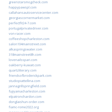
greenstarsmogcheck.com
happypawspl.com
callahansautoservicecenter.com
georgiascornermarket.com
perfectfit24-7.com
portugalprivatedriver.com
von-racer.com
coffeeshopcharleston.com
salon104mainstreet.com
alkaspringswater.com
318mainstreet8h.com
lovenailsspari.com
oakberry-kuwait.com
quartzliterary.com
friendsofbroderickpark.com
studiopiattellina.com
jannagrillspringfield.com
fujiyamacharleston.com
elpatronchardon.com
donglaishun-order.com
fiamc-rome2022.org