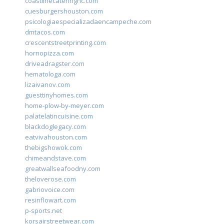
coastlinecateringnc.com
cuesburgershouston.com
psicologiaespecializadaencampeche.com
dmtacos.com
crescentstreetprinting.com
hornopizza.com
driveadragster.com
hematologa.com
lizaivanov.com
guesttinyhomes.com
home-plow-by-meyer.com
palatelatincuisine.com
blackdoglegacy.com
eatvivahouston.com
thebigshowok.com
chimeandstave.com
greatwallseafoodny.com
theloverose.com
gabriovoice.com
resinflowart.com
p-sports.net
korsairstreetwear.com