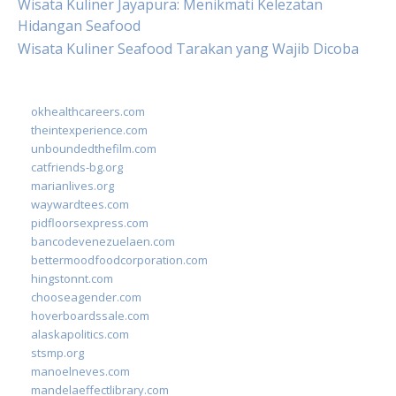
Wisata Kuliner Jayapura: Menikmati Kelezatan
Hidangan Seafood
Wisata Kuliner Seafood Tarakan yang Wajib Dicoba
okhealthcareers.com
theintexperience.com
unboundedthefilm.com
catfriends-bg.org
marianlives.org
waywardtees.com
pidfloorsexpress.com
bancodevenezuelaen.com
bettermoodfoodcorporation.com
hingstonnt.com
chooseagender.com
hoverboardssale.com
alaskapolitics.com
stsmp.org
manoelneves.com
mandelaeffectlibrary.com