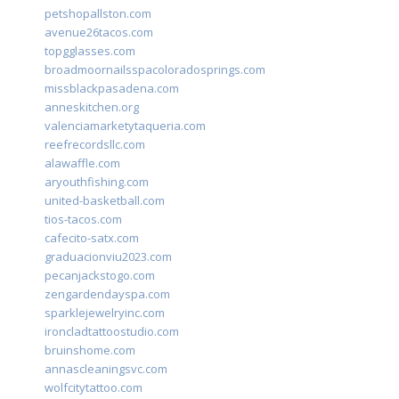
petshopallston.com
avenue26tacos.com
topgglasses.com
broadmoornailsspacoloradosprings.com
missblackpasadena.com
anneskitchen.org
valenciamarketytaqueria.com
reefrecordsllc.com
alawaffle.com
aryouthfishing.com
united-basketball.com
tios-tacos.com
cafecito-satx.com
graduacionviu2023.com
pecanjackstogo.com
zengardendayspa.com
sparklejewelryinc.com
ironcladtattoostudio.com
bruinshome.com
annascleaningsvc.com
wolfcitytattoo.com