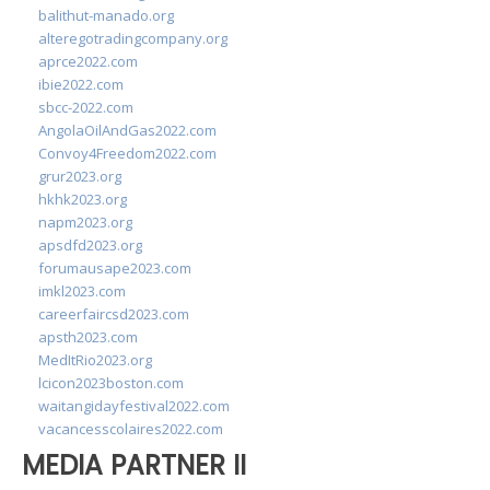
balithut-manado.org
alteregotradingcompany.org
aprce2022.com
ibie2022.com
sbcc-2022.com
AngolaOilAndGas2022.com
Convoy4Freedom2022.com
grur2023.org
hkhk2023.org
napm2023.org
apsdfd2023.org
forumausape2023.com
imkl2023.com
careerfaircsd2023.com
apsth2023.com
MedItRio2023.org
lcicon2023boston.com
waitangidayfestival2022.com
vacancesscolaires2022.com
MEDIA PARTNER II