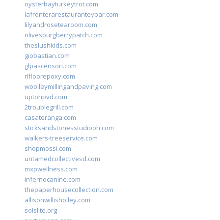
oysterbayturkeytrot.com
lafronterarestauranteybar.com
lilyandrosetearoom.com
olivesburgberrypatch.com
theslushkids.com
giobastian.com
glpascensori.com
rifloorepoxy.com
woolleymillingandpaving.com
uptonpvd.com
2troublegrill.com
casateranga.com
sticksandstonesstudiooh.com
walkers-treeservice.com
shopmossi.com
untamedcollectivesd.com
mxpwellness.com
infernocanine.com
thepaperhousecollection.com
allisonwillisholley.com
solslite.org