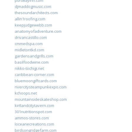
portwayinn.com
djmaddogmusic.com
thesoundarchitects.com
allin1roofing.com
keepjudgewebb.com
anatomyofadventure.com
drivancastillo.com
cmmedspa.com
midletontkd.com
gardensandgrills.com
basilfoodwine.com
nikko-tochigi.net
caribbean-corner.com
bluemoongiftcards.com
rivercitysteampunkexpo.com
kchoops.net
mountainsideskateshop.com
kirtlandcitytavern.com
301nutritionspot.com
ammos-stores.com
loceanecreations.com
birdsongridgefarm.com