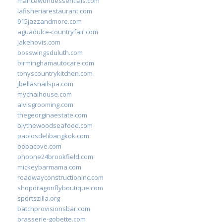
mariceworldessentials.com
lafisheriarestaurant.com
915jazzandmore.com
aguadulce-countryfair.com
jakehovis.com
bosswingsduluth.com
birminghamautocare.com
tonyscountrykitchen.com
jbellasnailspa.com
mychaihouse.com
alvisgrooming.com
thegeorginaestate.com
blythewoodseafood.com
paolosdelibangkok.com
bobacove.com
phoone24brookfield.com
mickeybarmama.com
roadwayconstructioninc.com
shopdragonflyboutique.com
sportszilla.org
batchprovisionsbar.com
brasserie-gobette.com