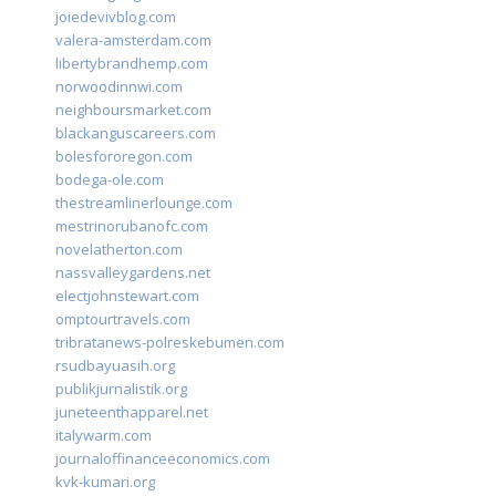
joiedevivblog.com
valera-amsterdam.com
libertybrandhemp.com
norwoodinnwi.com
neighboursmarket.com
blackanguscareers.com
bolesfororegon.com
bodega-ole.com
thestreamlinerlounge.com
mestrinorubanofc.com
novelatherton.com
nassvalleygardens.net
electjohnstewart.com
omptourtravels.com
tribratanews-polreskebumen.com
rsudbayuasih.org
publikjurnalistik.org
juneteenthapparel.net
italywarm.com
journaloffinanceeconomics.com
kvk-kumari.org