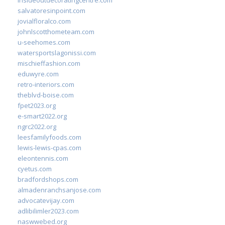
insideoutdecoratingcentre.com
salvatoresinpoint.com
jovialfloralco.com
johnlscotthometeam.com
u-seehomes.com
watersportslagonissi.com
mischieffashion.com
eduwyre.com
retro-interiors.com
theblvd-boise.com
fpet2023.org
e-smart2022.org
ngrc2022.org
leesfamilyfoods.com
lewis-lewis-cpas.com
eleontennis.com
cyetus.com
bradfordshops.com
almadenranchsanjose.com
advocatevijay.com
adlibilimler2023.com
naswwebed.org