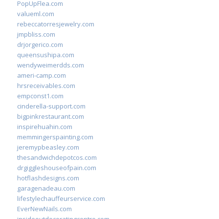
PopUpFlea.com
valueml.com
rebeccatorresjewelry.com
jmpbliss.com
drjorgerico.com
queensushipa.com
wendyweimerdds.com
ameri-camp.com
hrsreceivables.com
empconst1.com
cinderella-support.com
bigpinkrestaurant.com
inspirehuahin.com
memmingerspainting.com
jeremypbeasley.com
thesandwichdepotcos.com
drgiggleshouseofpain.com
hotflashdesigns.com
garagenadeau.com
lifestylechauffeurservice.com
EverNewNails.com