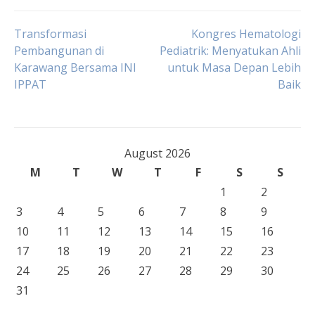
Post
Transformasi
Kongres Hematologi
Pembangunan di
Pediatrik: Menyatukan Ahli
Karawang Bersama INI
untuk Masa Depan Lebih
navigation
IPPAT
Baik
August 2026
M
T
W
T
F
S
S
1
2
3
4
5
6
7
8
9
10
11
12
13
14
15
16
17
18
19
20
21
22
23
24
25
26
27
28
29
30
31