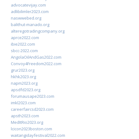
advocatevijay.com
adlibilimler2023.com
naswwebed.org
balithut-manado.org
alteregotradingcompany.org
aprce2022.com
ibie2022.com
sbcc-2022.com
AngolaOilAndGas2022.com
Convoy4Freedom2022.com
grur2023.org
hkhk2023.org
napm2023.org
apsdfd2023.org
forumausape2023.com
imkl2023.com
careerfaircsd2023.com
apsth2023.com
MedItRio2023.org
lcicon2023boston.com
waitangidayfestival2022.com