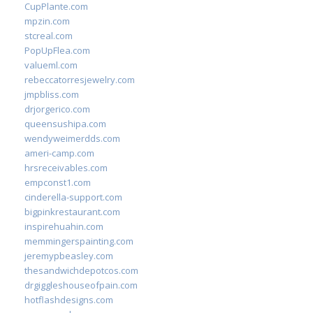
CupPlante.com
mpzin.com
stcreal.com
PopUpFlea.com
valueml.com
rebeccatorresjewelry.com
jmpbliss.com
drjorgerico.com
queensushipa.com
wendyweimerdds.com
ameri-camp.com
hrsreceivables.com
empconst1.com
cinderella-support.com
bigpinkrestaurant.com
inspirehuahin.com
memmingerspainting.com
jeremypbeasley.com
thesandwichdepotcos.com
drgiggleshouseofpain.com
hotflashdesigns.com