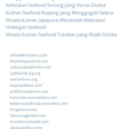
Kelezatan Seafood Sorong yang Harus Dicoba
Kuliner Seafood Kupang yang Menggugah Selera
Wisata Kuliner Jayapura: Menikmati Kelezatan
Hidangan Seafood
Wisata Kuliner Seafood Tarakan yang Wajib Dicoba
okhealthcareers.com
theintexperience.com
unboundedthefilm.com
catfriends-bg.org
marianlives.org
waywardtees.com
pidfloorsexpress.com
bancodevenezuelaen.com
bettermoodfoodcorporation.com
hingstonnt.com
chooseagender.com
hoverboardssale.com
alaskapolitics.com