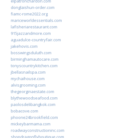
elpatronchardon.com
donglaishun-order.com
fiamc-rome2022.org
mariceworldessentials.com
lafisheriarestaurant.com
915jazzandmore.com
aguadulce-countryfair.com
jakehovis.com
bosswingsduluth.com
birminghamautocare.com
tonyscountrykitchen.com
jbellasnailspa.com
mychaihouse.com
alvisgrooming.com
thegeorginaestate.com
blythewoodseafood.com
paolosdelibangkok.com
bobacove.com
phoone24brookfield.com
mickeybarmama.com
roadwayconstructioninc.com
shopdragonflyboutique.com