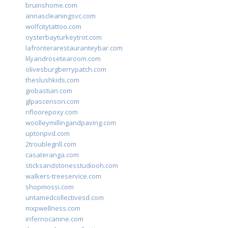
bruinshome.com
annascleaningsvc.com
wolfcitytattoo.com
oysterbayturkeytrot.com
lafronterarestauranteybar.com
lilyandrosetearoom.com
olivesburgberrypatch.com
theslushkids.com
giobastian.com
glpascensori.com
rifloorepoxy.com
woolleymillingandpaving.com
uptonpvd.com
2troublegrill.com
casateranga.com
sticksandstonesstudiooh.com
walkers-treeservice.com
shopmossi.com
untamedcollectivesd.com
mxpwellness.com
infernocanine.com