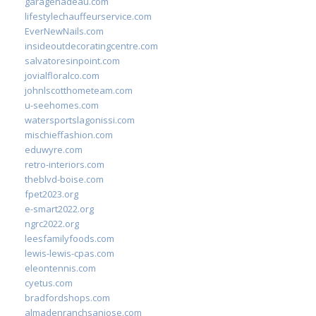
garagenadeau.com
lifestylechauffeurservice.com
EverNewNails.com
insideoutdecoratingcentre.com
salvatoresinpoint.com
jovialfloralco.com
johnlscotthometeam.com
u-seehomes.com
watersportslagonissi.com
mischieffashion.com
eduwyre.com
retro-interiors.com
theblvd-boise.com
fpet2023.org
e-smart2022.org
ngrc2022.org
leesfamilyfoods.com
lewis-lewis-cpas.com
eleontennis.com
cyetus.com
bradfordshops.com
almadenranchsanjose.com