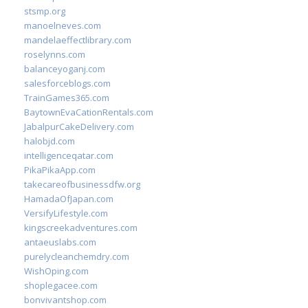
stsmp.org
manoelneves.com
mandelaeffectlibrary.com
roselynns.com
balanceyoganj.com
salesforceblogs.com
TrainGames365.com
BaytownEvaCationRentals.com
JabalpurCakeDelivery.com
halobjd.com
intelligenceqatar.com
PikaPikaApp.com
takecareofbusinessdfw.org
HamadaOfJapan.com
VersifyLifestyle.com
kingscreekadventures.com
antaeuslabs.com
purelycleanchemdry.com
WishOping.com
shoplegacee.com
bonvivantshop.com