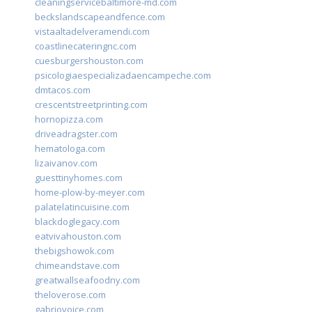
cleaningservicebaltimore-md.com
beckslandscapeandfence.com
vistaaltadelveramendi.com
coastlinecateringnc.com
cuesburgershouston.com
psicologiaespecializadaencampeche.com
dmtacos.com
crescentstreetprinting.com
hornopizza.com
driveadragster.com
hematologa.com
lizaivanov.com
guesttinyhomes.com
home-plow-by-meyer.com
palatelatincuisine.com
blackdoglegacy.com
eatvivahouston.com
thebigshowok.com
chimeandstave.com
greatwallseafoodny.com
theloverose.com
gabriovoice.com