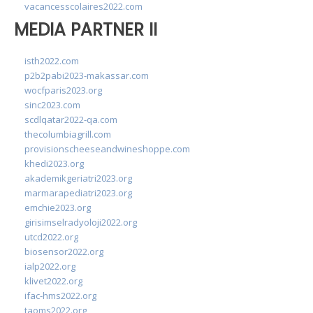
vacancesscolaires2022.com
MEDIA PARTNER II
isth2022.com
p2b2pabi2023-makassar.com
wocfparis2023.org
sinc2023.com
scdlqatar2022-qa.com
thecolumbiagrill.com
provisionscheeseandwineshoppe.com
khedi2023.org
akademikgeriatri2023.org
marmarapediatri2023.org
emchie2023.org
girisimselradyoloji2022.org
utcd2022.org
biosensor2022.org
ialp2022.org
klivet2022.org
ifac-hms2022.org
taoms2022.org