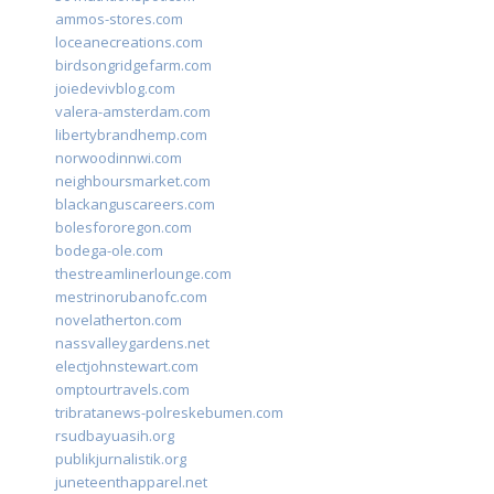
ammos-stores.com
loceanecreations.com
birdsongridgefarm.com
joiedevivblog.com
valera-amsterdam.com
libertybrandhemp.com
norwoodinnwi.com
neighboursmarket.com
blackanguscareers.com
bolesfororegon.com
bodega-ole.com
thestreamlinerlounge.com
mestrinorubanofc.com
novelatherton.com
nassvalleygardens.net
electjohnstewart.com
omptourtravels.com
tribratanews-polreskebumen.com
rsudbayuasih.org
publikjurnalistik.org
juneteenthapparel.net