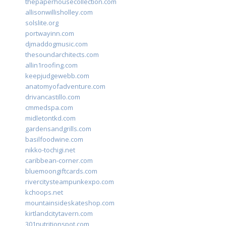
thepaperhousecollection.com
allisonwillisholley.com
solslite.org
portwayinn.com
djmaddogmusic.com
thesoundarchitects.com
allin1roofing.com
keepjudgewebb.com
anatomyofadventure.com
drivancastillo.com
cmmedspa.com
midletontkd.com
gardensandgrills.com
basilfoodwine.com
nikko-tochigi.net
caribbean-corner.com
bluemoongiftcards.com
rivercitysteampunkexpo.com
kchoops.net
mountainsideskateshop.com
kirtlandcitytavern.com
301nutritionspot.com