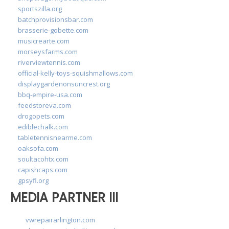
sportszilla.org
batchprovisionsbar.com
brasserie-gobette.com
musicrearte.com
morseysfarms.com
riverviewtennis.com
official-kelly-toys-squishmallows.com
displaygardenonsuncrest.org
bbq-empire-usa.com
feedstoreva.com
drogopets.com
ediblechalk.com
tabletennisnearme.com
oaksofa.com
soultacohtx.com
capishcaps.com
gpsyfl.org
MEDIA PARTNER III
vwrepairarlington.com