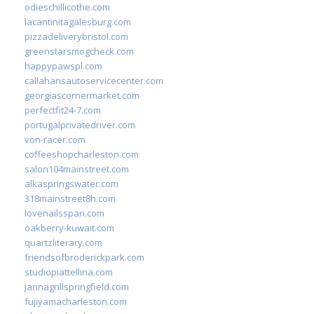
odieschillicothe.com
lacantinitagalesburg.com
pizzadeliverybristol.com
greenstarsmogcheck.com
happypawspl.com
callahansautoservicecenter.com
georgiascornermarket.com
perfectfit24-7.com
portugalprivatedriver.com
von-racer.com
coffeeshopcharleston.com
salon104mainstreet.com
alkaspringswater.com
318mainstreet8h.com
lovenailsspari.com
oakberry-kuwait.com
quartzliterary.com
friendsofbroderickpark.com
studiopiattellina.com
jannagrillspringfield.com
fujiyamacharleston.com