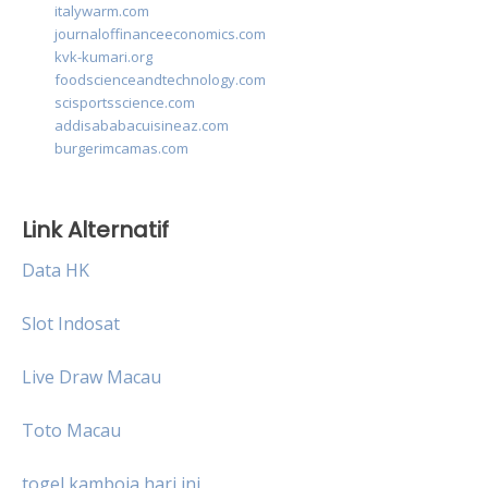
italywarm.com
journaloffinanceeconomics.com
kvk-kumari.org
foodscienceandtechnology.com
scisportsscience.com
addisababacuisineaz.com
burgerimcamas.com
Link Alternatif
Data HK
Slot Indosat
Live Draw Macau
Toto Macau
togel kamboja hari ini