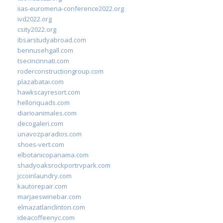
iias-euromena-conference2022.org
ivd2022.org
csity2022.org
ibsarstudyabroad.com
bennusehgall.com
tsecincinnati.com
roderconstructiongroup.com
plazabatai.com
hawkscayresort.com
hellonquads.com
diarioanimales.com
decogaleri.com
unavozparadios.com
shoes-vert.com
elbotanicopanama.com
shadyoaksrockportrvpark.com
jccoinlaundry.com
kautorepair.com
marjaeswinebar.com
elmazatlanclinton.com
ideacoffeenyc.com