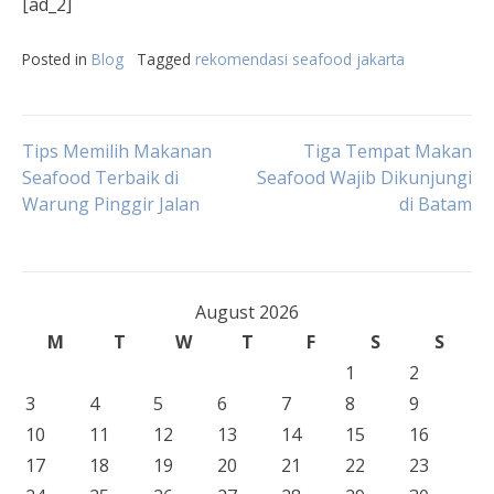
[ad_2]
Posted in
Blog
Tagged
rekomendasi seafood jakarta
Post
Tips Memilih Makanan
Tiga Tempat Makan
Seafood Terbaik di
Seafood Wajib Dikunjungi
Warung Pinggir Jalan
di Batam
navigation
August 2026
M
T
W
T
F
S
S
1
2
3
4
5
6
7
8
9
10
11
12
13
14
15
16
17
18
19
20
21
22
23