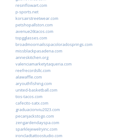
resinflowart.com
p-sports.net
korsairstreetwear.com
petshopallston.com
avenue26tacos.com
topgglasses.com
broadmoornailsspacoloradosprings.com
missblackpasadena.com
anneskitchen.org
valenciamarketytaqueria.com
reefrecordsllc.com
alawaffle.com
aryouthfishing.com
united-basketball.com
tios-tacos.com
cafecito-satx.com
graduacionviu2023.com
pecanjackstogo.com
zengardendayspa.com
sparklejewelryinc.com
ironcladtattoostudio.com