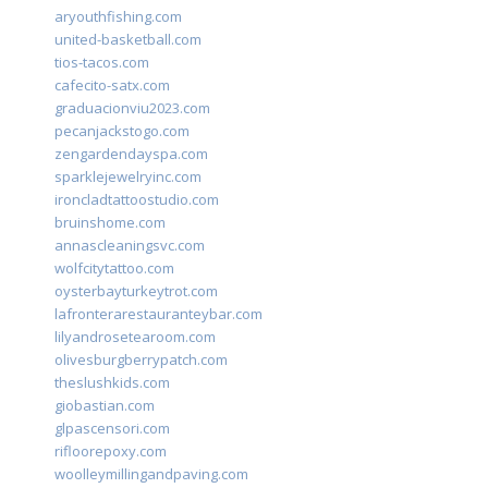
aryouthfishing.com
united-basketball.com
tios-tacos.com
cafecito-satx.com
graduacionviu2023.com
pecanjackstogo.com
zengardendayspa.com
sparklejewelryinc.com
ironcladtattoostudio.com
bruinshome.com
annascleaningsvc.com
wolfcitytattoo.com
oysterbayturkeytrot.com
lafronterarestauranteybar.com
lilyandrosetearoom.com
olivesburgberrypatch.com
theslushkids.com
giobastian.com
glpascensori.com
rifloorepoxy.com
woolleymillingandpaving.com