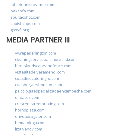
tabletennisnearme.com
oaksofa.com
soultacohtx.com
capishcaps.com
gpsyfl.org
MEDIA PARTNER III
vwrepairarlington.com
cleaningservicebaltimore-md.com
beckslandscapeandfence.com
vistaaltadelveramendi.com
coastlinecateringnc.com
cuesburgershouston.com
psicologiaespecializadaencampeche.com
dmtacos.com
crescentstreetprinting.com
hornopizza.com
driveadragster.com
hematologa.com
lizaivanov.com