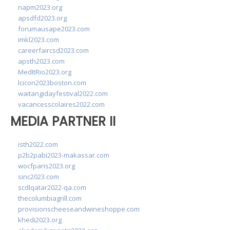
napm2023.org
apsdfd2023.org
forumausape2023.com
imkl2023.com
careerfaircsd2023.com
apsth2023.com
MedItRio2023.org
lcicon2023boston.com
waitangidayfestival2022.com
vacancesscolaires2022.com
MEDIA PARTNER II
isth2022.com
p2b2pabi2023-makassar.com
wocfparis2023.org
sinc2023.com
scdlqatar2022-qa.com
thecolumbiagrill.com
provisionscheeseandwineshoppe.com
khedi2023.org