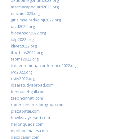
akademikgeriatri2023.org
marmarapediatri2023.org
emchie2023.org
girisimselradyoloji2022.org
utcd2022.org
biosensor2022.org
ialp2022.org
klivet2022.org
ifac-hms2022.org
taoms2022.org
iias-euromena-conference2022.org
ivd2022.org
csity2022.org
ibsarstudyabroad.com
bennusehgall.com
tsecincinnati.com
roderconstructiongroup.com
plazabatai.com
hawkscayresort.com
hellonquads.com
diarioanimales.com
decogaleri.com