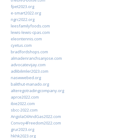
theblvd-boise.com
fpet2023.org
e-smart2022.org
ngrc2022.org
leesfamilyfoods.com
lewis-lewis-cpas.com
eleontennis.com
cyetus.com
bradfordshops.com
almadenranchsanjose.com
advocatevijay.com
adlibilimler2023.com
naswwebed.org
balithut-manado.org
alteregotradingcompany.org
aprce2022.com
ibie2022.com
sbcc-2022.com
AngolaOilAndGas2022.com
Convoy4Freedom2022.com
grur2023.org
hkhk2023.org