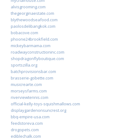
mychaihouse.com
alvisgrooming.com
thegeorginaestate.com
blythewoodseafood.com
paolosdelibangkok.com
bobacove.com
phoone24brookfield.com
mickeybarmama.com
roadwayconstructioninc.com
shopdragonflyboutique.com
sportszilla.org
batchprovisionsbar.com
brasserie-gobette.com
musicrearte.com
morseysfarms.com
riverviewtennis.com
official-kelly-toys-squishmallows.com
displaygardenonsuncrest.org
bbq-empire-usa.com
feedstoreva.com
drogopets.com
ediblechalk.com