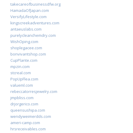
takecareofbusinessdfw.org
HamadaOfJapan.com
VersifyLifestyle.com
kingscreekadventures.com
antaeuslabs.com
purelycleanchemdry.com
WishOping.com
shoplegacee.com
bonvivantshop.com
CupPlante.com
mpzin.com
stcreal.com
PopUpFlea.com
valueml.com
rebeccatorresjewelry.com
jmpbliss.com
drjorgerico.com
queensushipa.com
wendyweimerdds.com
ameri-camp.com
hrsreceivables.com