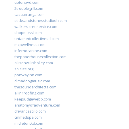
uptonpvd.com
2troublegrill.com
casateranga.com
sticksandstonesstudiooh.com
walkers-treeservice.com
shopmossi.com
untamedcollectivesd.com
mxpwellness.com
infernocanine.com
thepaperhousecollection.com
allisonwillisholley.com
solslite.org
portwayinn.com
djmaddogmusic.com
thesoundarchitects.com
allin1roofing.com
keepjudgewebb.com
anatomyofadventure.com
drivancastillo.com
cmmedspa.com
midletontkd.com