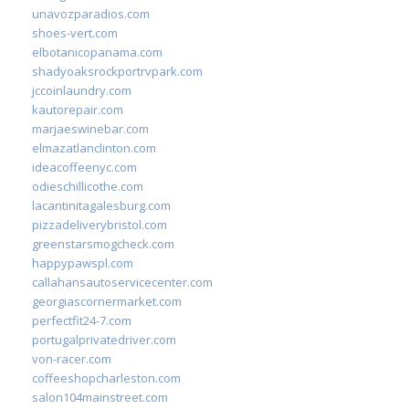
unavozparadios.com
shoes-vert.com
elbotanicopanama.com
shadyoaksrockportrvpark.com
jccoinlaundry.com
kautorepair.com
marjaeswinebar.com
elmazatlanclinton.com
ideacoffeenyc.com
odieschillicothe.com
lacantinitagalesburg.com
pizzadeliverybristol.com
greenstarsmogcheck.com
happypawspl.com
callahansautoservicecenter.com
georgiascornermarket.com
perfectfit24-7.com
portugalprivatedriver.com
von-racer.com
coffeeshopcharleston.com
salon104mainstreet.com