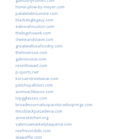
guesttinyhomes.com
home-plow-by-meyer.com
palatelatincuisine.com
blackdoglegacy.com
eatvivahouston.com
thebigshowok.com
chimeandstave.com
greatwallseafoodny.com
theloverose.com
gabriovoice.com
resinflowart.com
p-sports.net
korsairstreetwear.com
petshopallston.com
avenue26tacos.com
topgglasses.com
broadmoornailsspacoloradosprings.com
missblackpasadena.com
anneskitchen.org
valenciamarketytaqueria.com
reefrecordsllc.com
alawaffle.com