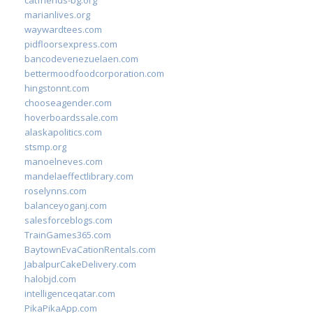
catfriends-bg.org
marianlives.org
waywardtees.com
pidfloorsexpress.com
bancodevenezuelaen.com
bettermoodfoodcorporation.com
hingstonnt.com
chooseagender.com
hoverboardssale.com
alaskapolitics.com
stsmp.org
manoelneves.com
mandelaeffectlibrary.com
roselynns.com
balanceyoganj.com
salesforceblogs.com
TrainGames365.com
BaytownEvaCationRentals.com
JabalpurCakeDelivery.com
halobjd.com
intelligenceqatar.com
PikaPikaApp.com