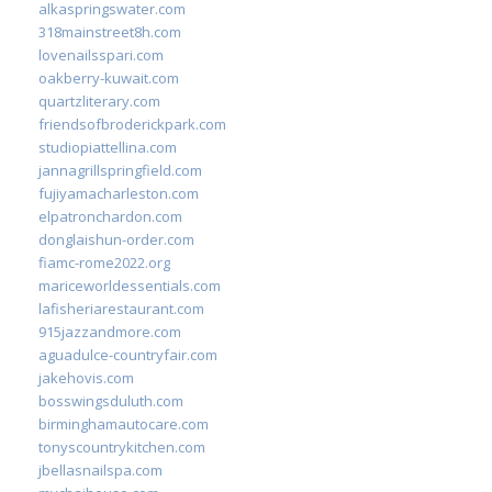
alkaspringswater.com
318mainstreet8h.com
lovenailsspari.com
oakberry-kuwait.com
quartzliterary.com
friendsofbroderickpark.com
studiopiattellina.com
jannagrillspringfield.com
fujiyamacharleston.com
elpatronchardon.com
donglaishun-order.com
fiamc-rome2022.org
mariceworldessentials.com
lafisheriarestaurant.com
915jazzandmore.com
aguadulce-countryfair.com
jakehovis.com
bosswingsduluth.com
birminghamautocare.com
tonyscountrykitchen.com
jbellasnailspa.com