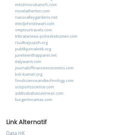
mestrinorubanofc.com
novelatherton.com
nassvalleygardens.net
electjohnstewart.com
omptourtravels.com
tribratanews-polreskebumen.com
rsudbayuasih.org
publikjurnalistik.org
juneteenthapparel.net
italywarm.com
journaloffinanceeconomics.com
kvk-kumari.org
foodscienceandtechnology.com
scisportsscience.com
addisababacuisineaz.com
burgerimcamas.com
Link Alternatif
Data HK