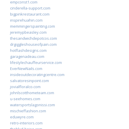
empconst1.com
cinderella-support.com
bigpinkrestaurant.com
inspirehuahin.com
memmingerspainting.com
jeremypbeasley.com
thesandwichdepotcos.com
drgiggleshouseofpain.com
hotflashdesigns.com
garagenadeau.com
lifestylechauffeurservice.com
EverNewNails.com
insideoutdecoratingcentre.com
salvatoresinpoint.com
jovialfloralco.com
johnlscotthometeam.com
u-seehomes.com
watersportslagonissi.com
mischieffashion.com
eduwyre.com
retro-interiors.com