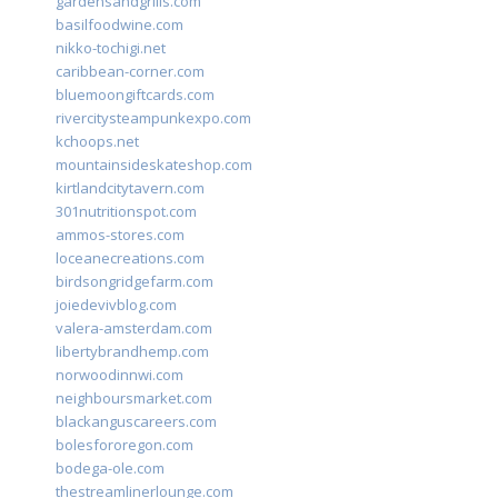
gardensandgrills.com
basilfoodwine.com
nikko-tochigi.net
caribbean-corner.com
bluemoongiftcards.com
rivercitysteampunkexpo.com
kchoops.net
mountainsideskateshop.com
kirtlandcitytavern.com
301nutritionspot.com
ammos-stores.com
loceanecreations.com
birdsongridgefarm.com
joiedevivblog.com
valera-amsterdam.com
libertybrandhemp.com
norwoodinnwi.com
neighboursmarket.com
blackanguscareers.com
bolesfororegon.com
bodega-ole.com
thestreamlinerlounge.com