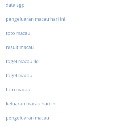
data sgp
pengeluaran macau hari ini
toto macau
result macau
togel macau 4d
togel macau
toto macau
keluaran macau hari ini
pengeluaran macau