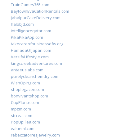
TrainGames365.com
BaytownEvaCationRentals.com
JabalpurCakeDelivery.com
halobjd.com
intelligenceqatar.com
PikaPikaApp.com
takecareofbusinessdfw.org
HamadaOfJapan.com
VersifyLifestyle.com
kingscreekadventures.com
antaeuslabs.com
purelycleanchemdry.com
WishOping.com
shoplegacee.com
bonvivantshop.com
CupPlante.com
mpzin.com
stcreal.com
PopUpFlea.com
valueml.com
rebeccatorresjewelry.com