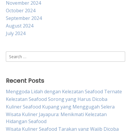
November 2024
October 2024
September 2024
August 2024
July 2024
Search
for:
Recent Posts
Menggoda Lidah dengan Kelezatan Seafood Ternate
Kelezatan Seafood Sorong yang Harus Dicoba
Kuliner Seafood Kupang yang Menggugah Selera
Wisata Kuliner Jayapura: Menikmati Kelezatan
Hidangan Seafood
Wisata Kuliner Seafood Tarakan yang Wajib Dicoba