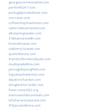
georgiascornermarket.com
perfectfit24-7.com
portugalprivatedriver.com
von-racer.com
coffeeshopcharleston.com
salon104mainstreet.com
alkaspringswater.com
318mainstreet8h.com
lovenailsspari.com
oakberry-kuwait.com
quartzliterary.com
friendsofbroderickpark.com
studiopiattellina.com
jannagrillspringfield.com
fujiyamacharleston.com
elpatronchardon.com
donglaishun-order.com
fiamc-rome2022.org
mariceworldessentials.com
lafisheriarestaurant.com
915jazzandmore.com