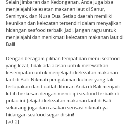
Selain Jimbaran dan Kedonganan, Anda juga bisa
menjelajahi kelezatan makanan laut di Sanur,
Seminyak, dan Nusa Dua. Setiap daerah memiliki
keunikan dan kelezatan tersendiri dalam menyajikan
hidangan seafood terbaik. Jadi, jangan ragu untuk
menjelajahi dan menikmati kelezatan makanan laut di
Bali!
Dengan beragam pilihan tempat dan menu seafood
yang lezat, tidak ada alasan untuk melewatkan
kesempatan untuk menjelajahi kelezatan makanan
laut di Bali. Nikmati pengalaman kuliner yang tak
terlupakan dan buatlah liburan Anda di Bali menjadi
lebih berkesan dengan mencicipi seafood terbaik di
pulau ini. Jelajahi kelezatan makanan laut di Bali
sekarang juga dan rasakan sensasi nikmatnya
hidangan seafood segar di sini!
[ad_2]