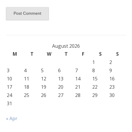
August 2026
M
T
W
T
F
S
S
1
2
3
4
5
6
7
8
9
10
11
12
13
14
15
16
17
18
19
20
21
22
23
24
25
26
27
28
29
30
31
« Apr