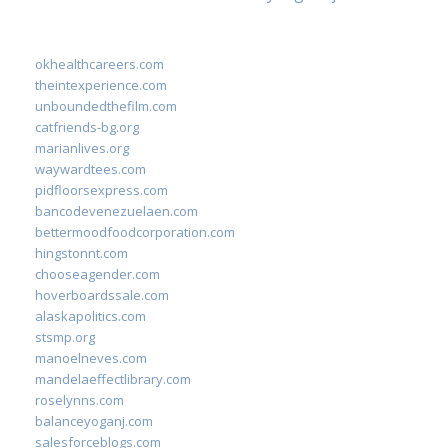
okhealthcareers.com
theintexperience.com
unboundedthefilm.com
catfriends-bg.org
marianlives.org
waywardtees.com
pidfloorsexpress.com
bancodevenezuelaen.com
bettermoodfoodcorporation.com
hingstonnt.com
chooseagender.com
hoverboardssale.com
alaskapolitics.com
stsmp.org
manoelneves.com
mandelaeffectlibrary.com
roselynns.com
balanceyoganj.com
salesforceblogs.com