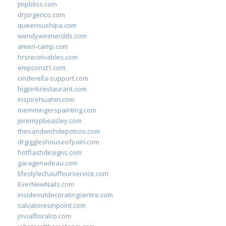
jmpbliss.com
drjorgerico.com
queensushipa.com
wendyweimerdds.com
ameri-camp.com
hrsreceivables.com
empconst1.com
cinderella-support.com
bigpinkrestaurant.com
inspirehuahin.com
memmingerspainting.com
jeremypbeasley.com
thesandwichdepotcos.com
drgiggleshouseofpain.com
hotflashdesigns.com
garagenadeau.com
lifestylechauffeurservice.com
EverNewNails.com
insideoutdecoratingcentre.com
salvatoresinpoint.com
jovialfloralco.com