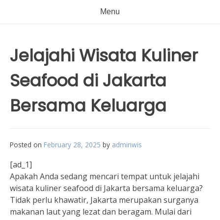
Menu
Jelajahi Wisata Kuliner
Seafood di Jakarta
Bersama Keluarga
Posted on
February 28, 2025
by
adminwis
[ad_1]
Apakah Anda sedang mencari tempat untuk jelajahi
wisata kuliner seafood di Jakarta bersama keluarga?
Tidak perlu khawatir, Jakarta merupakan surganya
makanan laut yang lezat dan beragam. Mulai dari