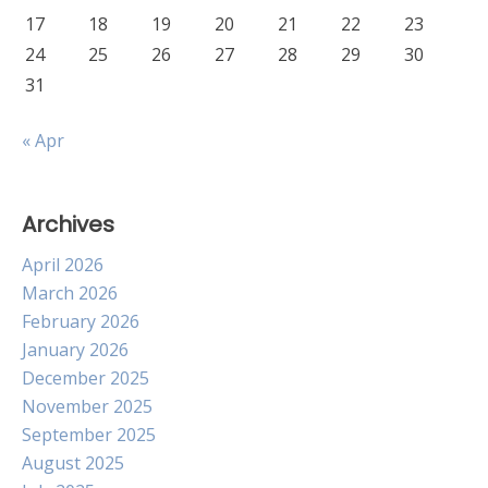
17
18
19
20
21
22
23
24
25
26
27
28
29
30
31
« Apr
Archives
April 2026
March 2026
February 2026
January 2026
December 2025
November 2025
September 2025
August 2025