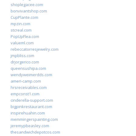
shoplegacee.com
bonvivantshop.com
CupPlante.com
mpzin.com
stcreal.com
PopUpFlea.com
valueml.com
rebeccatorresjewelry.com
jmpbliss.com
drjorgerico.com
queensushipa.com
wendyweimerdds.com
ameri-camp.com
hrsreceivables.com
empconst1.com
cinderella-support.com
bigpinkrestaurant.com
inspirehuahin.com
memmingerspainting.com
jeremypbeasley.com
thesandwichdepotcos.com