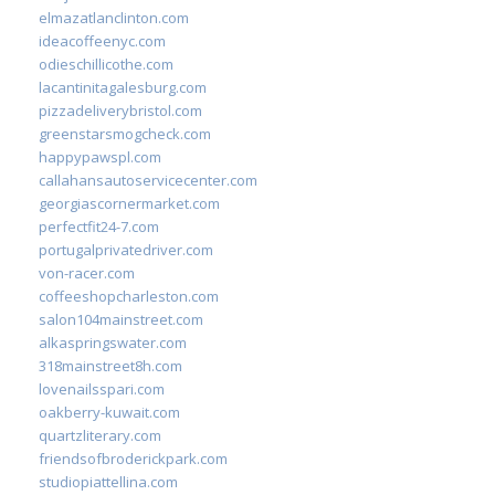
elmazatlanclinton.com
ideacoffeenyc.com
odieschillicothe.com
lacantinitagalesburg.com
pizzadeliverybristol.com
greenstarsmogcheck.com
happypawspl.com
callahansautoservicecenter.com
georgiascornermarket.com
perfectfit24-7.com
portugalprivatedriver.com
von-racer.com
coffeeshopcharleston.com
salon104mainstreet.com
alkaspringswater.com
318mainstreet8h.com
lovenailsspari.com
oakberry-kuwait.com
quartzliterary.com
friendsofbroderickpark.com
studiopiattellina.com