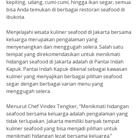
kepiting, udang, cumi-cumi, hingga ikan segar, semua
bisa Anda temukan di berbagai restoran seafood di
ibukota.
Menjelajahi wisata kuliner seafood di Jakarta bersama
keluarga merupakan pengalaman yang
menyenangkan dan menggugah selera. Salah satu
tempat yang direkomendasikan untuk menikmati
hidangan seafood di Jakarta adalah di Pantai Indah
Kapuk. Pantai Indah Kapuk dikenal sebagai kawasan
kuliner yang menyajikan berbagai pilihan seafood
segar dengan berbagai varian menu yang
menggugah selera.
Menurut Chef Vindex Tengker, “Menikmati hidangan
seafood bersama keluarga adalah pengalaman yang
tidak terlupakan. Jakarta memiliki banyak tempat
kuliner seafood yang bisa menjadi pilihan untuk
menikmati hidangan lezat bersama keluarga.”