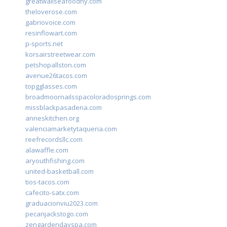
greatwallseafoodny.com
theloverose.com
gabriovoice.com
resinflowart.com
p-sports.net
korsairstreetwear.com
petshopallston.com
avenue26tacos.com
topgglasses.com
broadmoornailsspacoloradosprings.com
missblackpasadena.com
anneskitchen.org
valenciamarketytaqueria.com
reefrecordsllc.com
alawaffle.com
aryouthfishing.com
united-basketball.com
tios-tacos.com
cafecito-satx.com
graduacionviu2023.com
pecanjackstogo.com
zengardendayspa.com