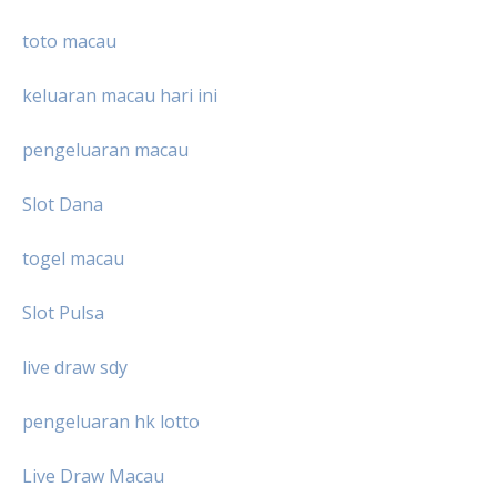
toto macau
keluaran macau hari ini
pengeluaran macau
Slot Dana
togel macau
Slot Pulsa
live draw sdy
pengeluaran hk lotto
Live Draw Macau