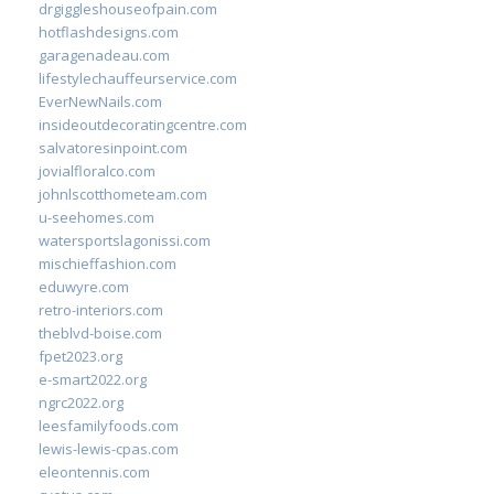
drgiggleshouseofpain.com
hotflashdesigns.com
garagenadeau.com
lifestylechauffeurservice.com
EverNewNails.com
insideoutdecoratingcentre.com
salvatoresinpoint.com
jovialfloralco.com
johnlscotthometeam.com
u-seehomes.com
watersportslagonissi.com
mischieffashion.com
eduwyre.com
retro-interiors.com
theblvd-boise.com
fpet2023.org
e-smart2022.org
ngrc2022.org
leesfamilyfoods.com
lewis-lewis-cpas.com
eleontennis.com