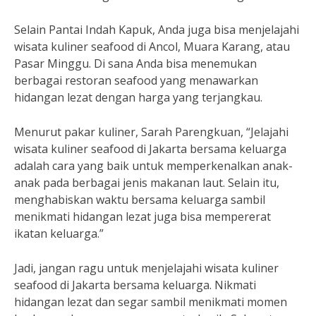
Selain Pantai Indah Kapuk, Anda juga bisa menjelajahi
wisata kuliner seafood di Ancol, Muara Karang, atau
Pasar Minggu. Di sana Anda bisa menemukan
berbagai restoran seafood yang menawarkan
hidangan lezat dengan harga yang terjangkau.
Menurut pakar kuliner, Sarah Parengkuan, “Jelajahi
wisata kuliner seafood di Jakarta bersama keluarga
adalah cara yang baik untuk memperkenalkan anak-
anak pada berbagai jenis makanan laut. Selain itu,
menghabiskan waktu bersama keluarga sambil
menikmati hidangan lezat juga bisa mempererat
ikatan keluarga.”
Jadi, jangan ragu untuk menjelajahi wisata kuliner
seafood di Jakarta bersama keluarga. Nikmati
hidangan lezat dan segar sambil menikmati momen