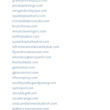
graduacionviu2023.com
pecanjackstogo.com
zengardendayspa.com
sparklejewelryinc.com
ironcladtattoostudio.com
bruinshome.com
annascleaningsvc.com
wolfcitytattoo.com
oysterbayturkeytrot.com
lafronterarestauranteybar.com
lilyandrosetearoom.com
olivesburgberrypatch.com
theslushkids.com
giobastian.com
glpascensori.com
rifloorepoxy.com
woolleymillingandpaving.com
uptonpvd.com
2troublegrill.com
casateranga.com
sticksandstonesstudiooh.com
walkers-treeservice.com