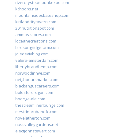
rivercitysteampunkexpo.com
kchoops.net
mountainsideskateshop.com
kirtlandcitytavern.com
301nutritionspot.com
ammos-stores.com
loceanecreations.com
birdsongridgefarm.com
joiedevivblog.com
valera-amsterdam.com
libertybrandhemp.com
norwoodinnwi.com
neighboursmarket.com
blackanguscareers.com
bolesfororegon.com
bodega-ole.com
thestreamlinerlounge.com
mestrinorubanofc.com
novelatherton.com
nassvalleygardens.net
electjohnstewart.com