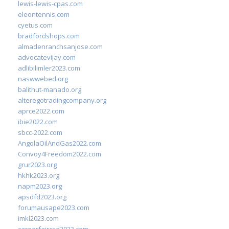
lewis-lewis-cpas.com
eleontennis.com
cyetus.com
bradfordshops.com
almadenranchsanjose.com
advocatevijay.com
adlibilimler2023.com
naswwebed.org
balithut-manado.org
alteregotradingcompany.org
aprce2022.com
ibie2022.com
sbcc-2022.com
AngolaOilAndGas2022.com
Convoy4Freedom2022.com
grur2023.org
hkhk2023.org
napm2023.org
apsdfd2023.org
forumausape2023.com
imkl2023.com