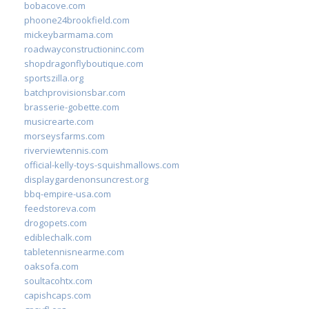
bobacove.com
phoone24brookfield.com
mickeybarmama.com
roadwayconstructioninc.com
shopdragonflyboutique.com
sportszilla.org
batchprovisionsbar.com
brasserie-gobette.com
musicrearte.com
morseysfarms.com
riverviewtennis.com
official-kelly-toys-squishmallows.com
displaygardenonsuncrest.org
bbq-empire-usa.com
feedstoreva.com
drogopets.com
ediblechalk.com
tabletennisnearme.com
oaksofa.com
soultacohtx.com
capishcaps.com