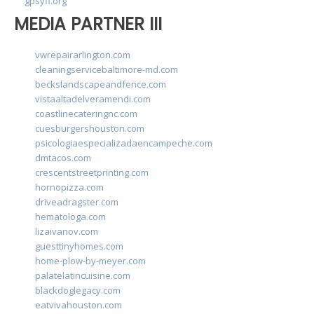
gpsyfl.org
MEDIA PARTNER III
vwrepairarlington.com
cleaningservicebaltimore-md.com
beckslandscapeandfence.com
vistaaltadelveramendi.com
coastlinecateringnc.com
cuesburgershouston.com
psicologiaespecializadaencampeche.com
dmtacos.com
crescentstreetprinting.com
hornopizza.com
driveadragster.com
hematologa.com
lizaivanov.com
guesttinyhomes.com
home-plow-by-meyer.com
palatelatincuisine.com
blackdoglegacy.com
eatvivahouston.com