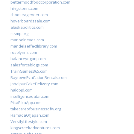
bettermoodfoodcorporation.com
hingstonnt.com
chooseagender.com
hoverboardssale.com
alaskapolitics.com
stsmp.org
manoelneves.com
mandelaeffectlibrary.com
roselynns.com
balanceyoganj.com
salesforceblogs.com
TrainGames365.com
BaytownEvaCationRentals.com
JabalpurCakeDelivery.com
halobjd.com
intelligenceqatar.com
PikaPikaApp.com
takecareofbusinessdfw.org
HamadaOfJapan.com
VersifyLifestyle.com
kingscreekadventures.com