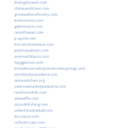
thebigshowok.com
chimeandstave.com
greatwallseafoodny.com
theloverose.com
gabriovoice.com
resinflowart.com
p-sports.net
korsairstreetwear.com
petshopallston.com
avenue26tacos.com
topgglasses.com
broadmoornailsspacoloradosprings.com
missblackpasadena.com
anneskitchen.org
valenciamarketytaqueria.com
reefrecordsllc.com
alawaffle.com
aryouthfishing.com
united-basketball.com
tios-tacos.com
cafecito-satx.com