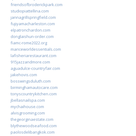
friendsofbroderickpark.com
studiopiattellina.com
jannagrillspringfield.com
fujiyamacharleston.com
elpatronchardon.com
donglaishun-order.com
fiamc-rome2022.org
mariceworldessentials.com
lafisheriarestaurant.com
915jazzandmore.com
aguadulce-countryfair.com
jakehovis.com
bosswingsduluth.com
birminghamautocare.com
tonyscountrykitchen.com
jbellasnailspa.com
mychaihouse.com
alvisgrooming.com
thegeorginaestate.com
blythewoodseafood.com
paolosdelibangkok.com