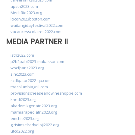
careerfaircsd2023.com
apsth2023.com
MedItRio2023.org
lcicon2023boston.com
waitangidayfestival2022.com
vacancesscolaires2022.com
MEDIA PARTNER II
isth2022.com
p2b2pabi2023-makassar.com
wocfparis2023.org
sinc2023.com
scdlqatar2022-qa.com
thecolumbiagrill.com
provisionscheeseandwineshoppe.com
khedi2023.org
akademikgeriatri2023.org
marmarapediatri2023.org
emchie2023.org
girisimselradyoloji2022.org
utcd2022.org