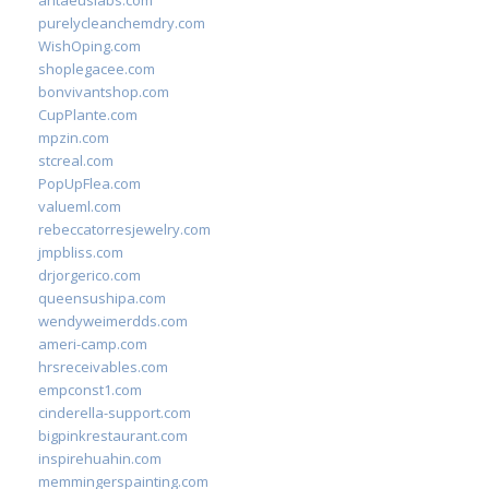
antaeuslabs.com
purelycleanchemdry.com
WishOping.com
shoplegacee.com
bonvivantshop.com
CupPlante.com
mpzin.com
stcreal.com
PopUpFlea.com
valueml.com
rebeccatorresjewelry.com
jmpbliss.com
drjorgerico.com
queensushipa.com
wendyweimerdds.com
ameri-camp.com
hrsreceivables.com
empconst1.com
cinderella-support.com
bigpinkrestaurant.com
inspirehuahin.com
memmingerspainting.com