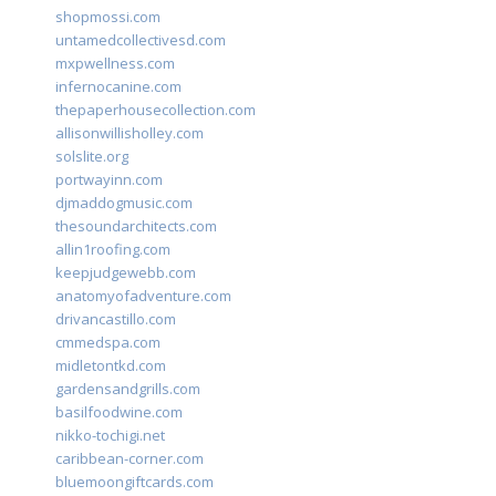
shopmossi.com
untamedcollectivesd.com
mxpwellness.com
infernocanine.com
thepaperhousecollection.com
allisonwillisholley.com
solslite.org
portwayinn.com
djmaddogmusic.com
thesoundarchitects.com
allin1roofing.com
keepjudgewebb.com
anatomyofadventure.com
drivancastillo.com
cmmedspa.com
midletontkd.com
gardensandgrills.com
basilfoodwine.com
nikko-tochigi.net
caribbean-corner.com
bluemoongiftcards.com