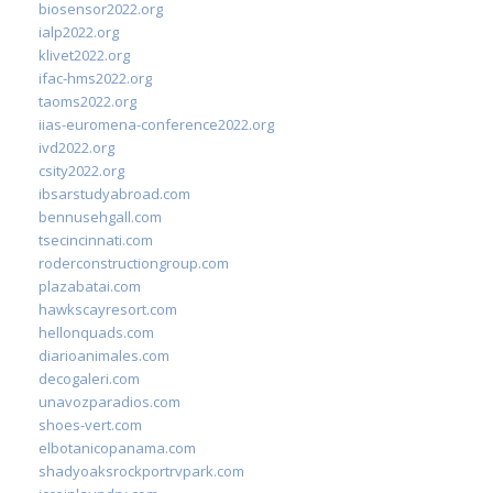
biosensor2022.org
ialp2022.org
klivet2022.org
ifac-hms2022.org
taoms2022.org
iias-euromena-conference2022.org
ivd2022.org
csity2022.org
ibsarstudyabroad.com
bennusehgall.com
tsecincinnati.com
roderconstructiongroup.com
plazabatai.com
hawkscayresort.com
hellonquads.com
diarioanimales.com
decogaleri.com
unavozparadios.com
shoes-vert.com
elbotanicopanama.com
shadyoaksrockportrvpark.com