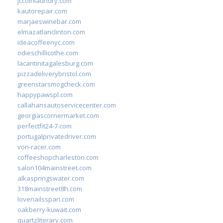
jccoinlaundry.com
kautorepair.com
marjaeswinebar.com
elmazatlanclinton.com
ideacoffeenyc.com
odieschillicothe.com
lacantinitagalesburg.com
pizzadeliverybristol.com
greenstarsmogcheck.com
happypawspl.com
callahansautoservicecenter.com
georgiascornermarket.com
perfectfit24-7.com
portugalprivatedriver.com
von-racer.com
coffeeshopcharleston.com
salon104mainstreet.com
alkaspringswater.com
318mainstreet8h.com
lovenailsspari.com
oakberry-kuwait.com
quartzliterary.com