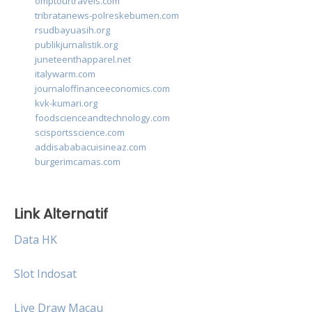
omptourtravels.com
tribratanews-polreskebumen.com
rsudbayuasih.org
publikjurnalistik.org
juneteenthapparel.net
italywarm.com
journaloffinanceeconomics.com
kvk-kumari.org
foodscienceandtechnology.com
scisportsscience.com
addisababacuisineaz.com
burgerimcamas.com
Link Alternatif
Data HK
Slot Indosat
Live Draw Macau