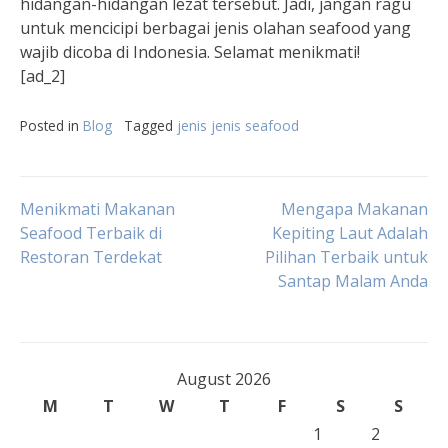
hidangan-hidangan lezat tersebut. Jadi, jangan ragu
untuk mencicipi berbagai jenis olahan seafood yang
wajib dicoba di Indonesia. Selamat menikmati!
[ad_2]
Posted in
Blog
Tagged
jenis jenis seafood
Post
Menikmati Makanan
Mengapa Makanan
Seafood Terbaik di
Kepiting Laut Adalah
Restoran Terdekat
Pilihan Terbaik untuk
navigation
Santap Malam Anda
August 2026
M
T
W
T
F
S
S
1
2