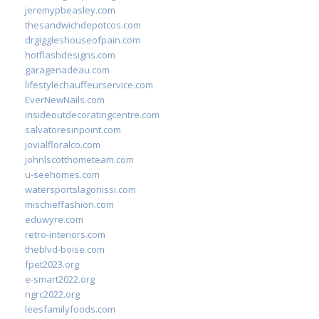
jeremypbeasley.com
thesandwichdepotcos.com
drgiggleshouseofpain.com
hotflashdesigns.com
garagenadeau.com
lifestylechauffeurservice.com
EverNewNails.com
insideoutdecoratingcentre.com
salvatoresinpoint.com
jovialfloralco.com
johnlscotthometeam.com
u-seehomes.com
watersportslagonissi.com
mischieffashion.com
eduwyre.com
retro-interiors.com
theblvd-boise.com
fpet2023.org
e-smart2022.org
ngrc2022.org
leesfamilyfoods.com