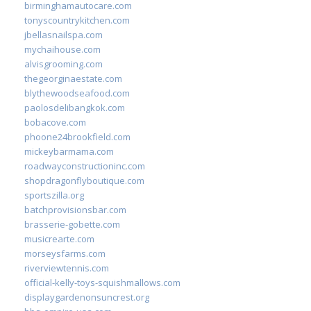
birminghamautocare.com
tonyscountrykitchen.com
jbellasnailspa.com
mychaihouse.com
alvisgrooming.com
thegeorginaestate.com
blythewoodseafood.com
paolosdelibangkok.com
bobacove.com
phoone24brookfield.com
mickeybarmama.com
roadwayconstructioninc.com
shopdragonflyboutique.com
sportszilla.org
batchprovisionsbar.com
brasserie-gobette.com
musicrearte.com
morseysfarms.com
riverviewtennis.com
official-kelly-toys-squishmallows.com
displaygardenonsuncrest.org