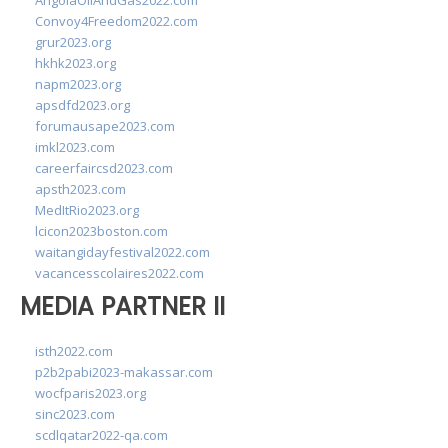
AngolaOilAndGas2022.com
Convoy4Freedom2022.com
grur2023.org
hkhk2023.org
napm2023.org
apsdfd2023.org
forumausape2023.com
imkl2023.com
careerfaircsd2023.com
apsth2023.com
MedItRio2023.org
lcicon2023boston.com
waitangidayfestival2022.com
vacancesscolaires2022.com
MEDIA PARTNER II
isth2022.com
p2b2pabi2023-makassar.com
wocfparis2023.org
sinc2023.com
scdlqatar2022-qa.com