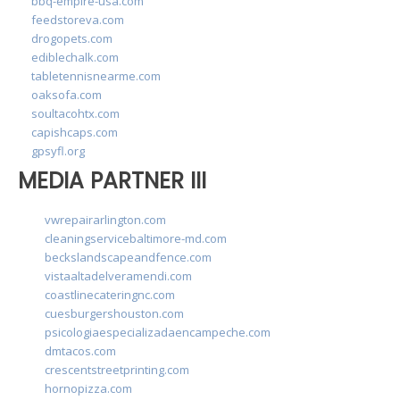
bbq-empire-usa.com
feedstoreva.com
drogopets.com
ediblechalk.com
tabletennisnearme.com
oaksofa.com
soultacohtx.com
capishcaps.com
gpsyfl.org
MEDIA PARTNER III
vwrepairarlington.com
cleaningservicebaltimore-md.com
beckslandscapeandfence.com
vistaaltadelveramendi.com
coastlinecateringnc.com
cuesburgershouston.com
psicologiaespecializadaencampeche.com
dmtacos.com
crescentstreetprinting.com
hornopizza.com