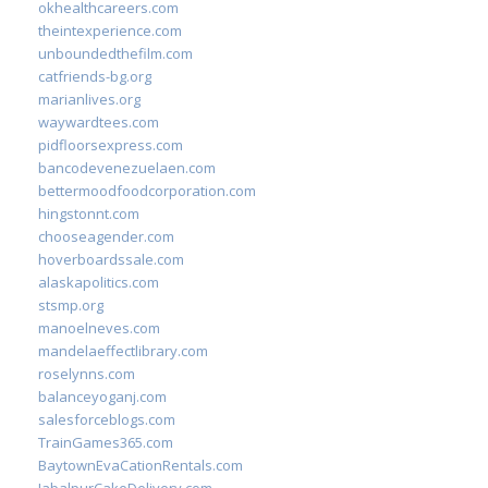
okhealthcareers.com
theintexperience.com
unboundedthefilm.com
catfriends-bg.org
marianlives.org
waywardtees.com
pidfloorsexpress.com
bancodevenezuelaen.com
bettermoodfoodcorporation.com
hingstonnt.com
chooseagender.com
hoverboardssale.com
alaskapolitics.com
stsmp.org
manoelneves.com
mandelaeffectlibrary.com
roselynns.com
balanceyoganj.com
salesforceblogs.com
TrainGames365.com
BaytownEvaCationRentals.com