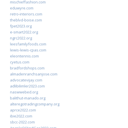
mischieffashion.com
eduwyre.com
retro-interiors.com
theblvd-boise.com
fpet2023.org
e-smart2022.org
ngrc2022.org
leesfamilyfoods.com
lewis-lewis-cpas.com
eleontennis.com
cyetus.com
bradfordshops.com
almadenranchsanjose.com
advocatevijay.com
adlibilimler2023.com
naswwebed.org
balithut-manado.org
alteregotradingcompany.org
aprce2022.com
ibie2022.com
sbcc-2022.com