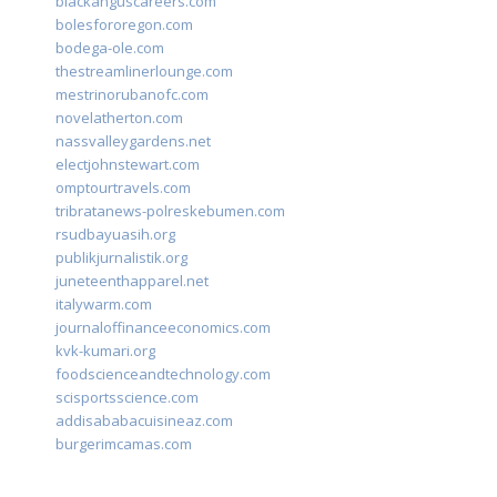
blackanguscareers.com
bolesfororegon.com
bodega-ole.com
thestreamlinerlounge.com
mestrinorubanofc.com
novelatherton.com
nassvalleygardens.net
electjohnstewart.com
omptourtravels.com
tribratanews-polreskebumen.com
rsudbayuasih.org
publikjurnalistik.org
juneteenthapparel.net
italywarm.com
journaloffinanceeconomics.com
kvk-kumari.org
foodscienceandtechnology.com
scisportsscience.com
addisababacuisineaz.com
burgerimcamas.com