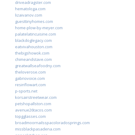
driveadragster.com
hematologa.com
lizaivanov.com
guesttinyhomes.com
home-plow-by-meyer.com
palatelatincuisine.com
blackdoglegacy.com
eatvivahouston.com
thebigshowok.com
chimeandstave.com
greatwallseafoodny.com
theloverose.com
gabriovoice.com
resinflowart.com
p-sports.net
korsairstreetwear.com
petshopallston.com
avenue26tacos.com
topgglasses.com
broadmoornailsspacoloradosprings.com
missblackpasadena.com