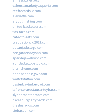
anneskitchen.org
valenciamarketytaqueria.com
reefrecordsllc.com
alawaffle.com
aryouthfishing.com
united-basketball.com
tios-tacos.com
cafecito-satx.com
graduacionviu2023.com
pecanjackstogo.com
zengardendayspa.com
sparklejewelryinc.com
ironcladtattoostudio.com
bruinshome.com
annascleaningsvc.com
wolfcitytattoo.com
oysterbayturkeytrot.com
lafronterarestauranteybar.com
lilyandrosetearoom.com
olivesburgberrypatch.com
theslushkids.com
giobastian.com