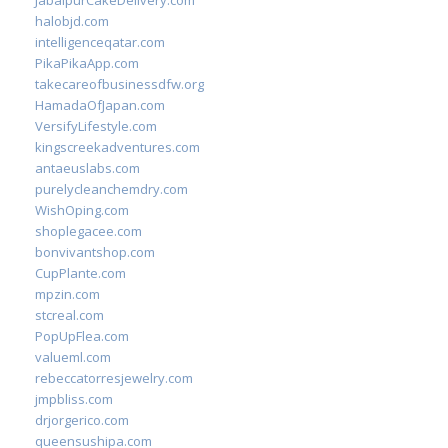
JabalpurCakeDelivery.com
halobjd.com
intelligenceqatar.com
PikaPikaApp.com
takecareofbusinessdfw.org
HamadaOfJapan.com
VersifyLifestyle.com
kingscreekadventures.com
antaeuslabs.com
purelycleanchemdry.com
WishOping.com
shoplegacee.com
bonvivantshop.com
CupPlante.com
mpzin.com
stcreal.com
PopUpFlea.com
valueml.com
rebeccatorresjewelry.com
jmpbliss.com
drjorgerico.com
queensushipa.com