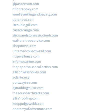
glpascensori.com
rifloorepoxy.com
woolleymillingandpaving.com
uptonpvd.com
2troublegrill.com
casateranga.com
sticksandstonesstudiooh.com
walkers-treeservice.com
shopmossi.com
untamedcollectivesd.com
mxpwellness.com
infernocanine.com
thepaperhousecollection.com
allisonwillisholley.com
solslite.org
portwayinn.com
djmaddogmusic.com
thesoundarchitects.com
allin1roofing.com
keepjudgewebb.com
anatomyofadventure.com