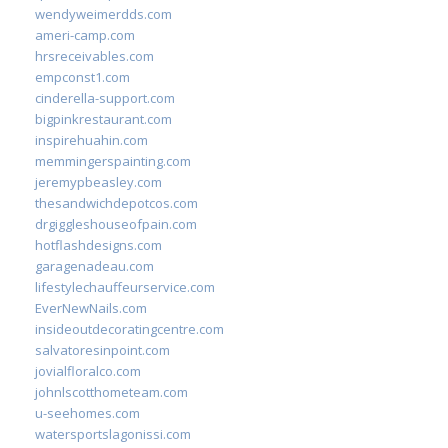
wendyweimerdds.com
ameri-camp.com
hrsreceivables.com
empconst1.com
cinderella-support.com
bigpinkrestaurant.com
inspirehuahin.com
memmingerspainting.com
jeremypbeasley.com
thesandwichdepotcos.com
drgiggleshouseofpain.com
hotflashdesigns.com
garagenadeau.com
lifestylechauffeurservice.com
EverNewNails.com
insideoutdecoratingcentre.com
salvatoresinpoint.com
jovialfloralco.com
johnlscotthometeam.com
u-seehomes.com
watersportslagonissi.com