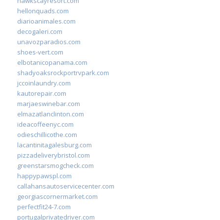
hawkscayresort.com
hellonquads.com
diarioanimales.com
decogaleri.com
unavozparadios.com
shoes-vert.com
elbotanicopanama.com
shadyoaksrockportrvpark.com
jccoinlaundry.com
kautorepair.com
marjaeswinebar.com
elmazatlanclinton.com
ideacoffeenyc.com
odieschillicothe.com
lacantinitagalesburg.com
pizzadeliverybristol.com
greenstarsmogcheck.com
happypawspl.com
callahansautoservicecenter.com
georgiascornermarket.com
perfectfit24-7.com
portugalprivatedriver.com