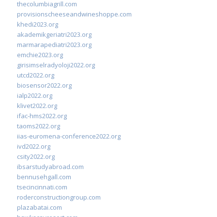
thecolumbiagrill.com
provisionscheeseandwineshoppe.com
khedi2023.org
akademikgeriatri2023.org
marmarapediatri2023.org
emchie2023.org
girisimselradyoloji2022.org
utcd2022.org
biosensor2022.org
ialp2022.org
klivet2022.org
ifac-hms2022.org
taoms2022.org
iias-euromena-conference2022.org
ivd2022.org
csity2022.org
ibsarstudyabroad.com
bennusehgall.com
tsecincinnati.com
roderconstructiongroup.com
plazabatai.com