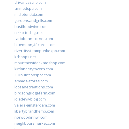
drivancastillo.com
cmmedspa.com
midletontkd.com
gardensandgrills.com
basilfoodwine.com
nikko-tochigi.net
caribbean-corner.com
bluemoongiftcards.com
rivercitysteampunkexpo.com
kchoops.net
mountainsideskateshop.com
kirtlandcitytavern.com
301nutritionspot.com
ammos-stores.com
loceanecreations.com
birdsongridgefarm.com
joiedevivblog.com
valera-amsterdam.com
libertybrandhemp.com
norwoodinnwi.com
neighboursmarket.com