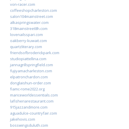
von-racer.com
coffeeshopcharleston.com
salon104mainstreet.com
alkaspringswater.com
318mainstreet8h.com
lovenailsspari.com
oakberry-kuwait.com
quartzliterary.com
friendsofbroderickpark.com
studiopiattellina.com
jannagrillspringfield.com
fujiyamacharleston.com
elpatronchardon.com
donglaishun-order.com
fiamc-rome2022.org
mariceworldessentials.com
lafisheriarestaurant.com
915jazzandmore.com
aguadulce-countryfair.com
jakehovis.com
bosswingsduluth.com