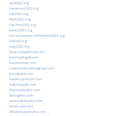
utcd2022.org
biosensor2022.org
ialp2022.org
klivet2022.org
ifac-hms2022.org
taoms2022.org
iias-euromena-conference2022.org
ivd2022.org
csity2022.org
ibsarstudyabroad.com
bennusehgall.com
tsecincinnati.com
roderconstructiongroup.com
plazabatai.com
hawkscayresort.com
hellonquads.com
diarioanimales.com
decogaleri.com
unavozparadios.com
shoes-vert.com
elbotanicopanama.com