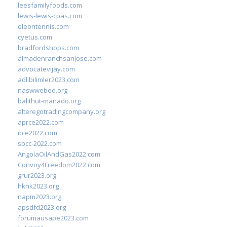
leesfamilyfoods.com
lewis-lewis-cpas.com
eleontennis.com
cyetus.com
bradfordshops.com
almadenranchsanjose.com
advocatevijay.com
adlibilimler2023.com
naswwebed.org
balithut-manado.org
alteregotradingcompany.org
aprce2022.com
ibie2022.com
sbcc-2022.com
AngolaOilAndGas2022.com
Convoy4Freedom2022.com
grur2023.org
hkhk2023.org
napm2023.org
apsdfd2023.org
forumausape2023.com