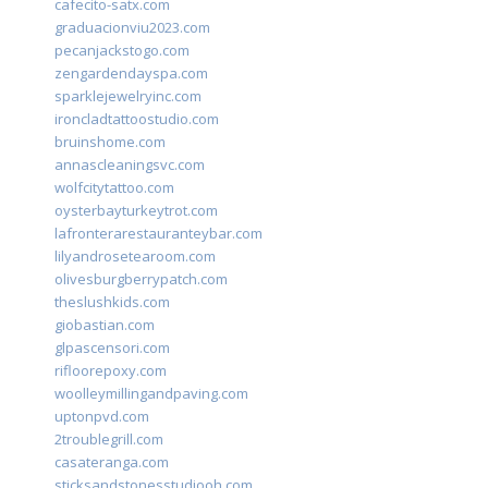
cafecito-satx.com
graduacionviu2023.com
pecanjackstogo.com
zengardendayspa.com
sparklejewelryinc.com
ironcladtattoostudio.com
bruinshome.com
annascleaningsvc.com
wolfcitytattoo.com
oysterbayturkeytrot.com
lafronterarestauranteybar.com
lilyandrosetearoom.com
olivesburgberrypatch.com
theslushkids.com
giobastian.com
glpascensori.com
rifloorepoxy.com
woolleymillingandpaving.com
uptonpvd.com
2troublegrill.com
casateranga.com
sticksandstonesstudiooh.com