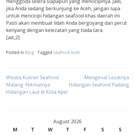
menggoda selera siapapun yang mencicipinya. Jadi,
jika Anda sedang berkunjung ke Aceh, jangan lupa
untuk mencicipi hidangan seafood khas daerah ini.
Pasti akan membuat lidah Anda bergoyang dan perut
kenyang dengan kelezatan yang tiada tara.
[ad_2]
Posted in
Blog
Tagged
seafood Aceh
Post
Wisata Kuliner Seafood
Mengenal Lezatnya
Malang: Nikmatnya
Hidangan Seafood Padang
Hidangan Laut di Kota Apel
navigation
August 2026
M
T
W
T
F
S
S