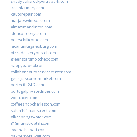
shadyoaksrockportrvpark.com
jccoinlaundry.com
kautorepair.com
marjaeswinebar.com
elmazatlanclinton.com
ideacoffeenyc.com
odieschillicothe.com
lacantinitagalesburg.com
pizzadeliverybristol.com
greenstarsmogcheck.com
happypawspl.com
callahansautoservicecenter.com
georgiascornermarket.com
perfectfit24-7.com
portugalprivatedriver.com
von-racer.com
coffeeshopcharleston.com
salon104mainstreet.com
alkaspringswater.com
318mainstreet8h.com
lovenailsspari.com
oakberry-kuwait.com