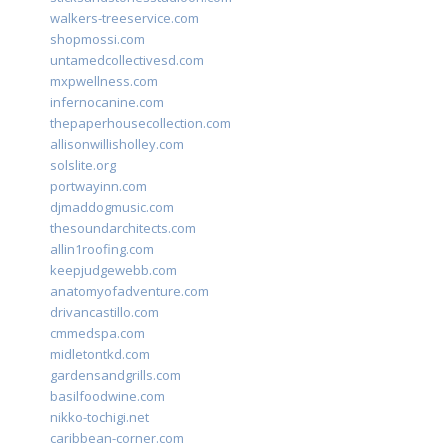
walkers-treeservice.com
shopmossi.com
untamedcollectivesd.com
mxpwellness.com
infernocanine.com
thepaperhousecollection.com
allisonwillisholley.com
solslite.org
portwayinn.com
djmaddogmusic.com
thesoundarchitects.com
allin1roofing.com
keepjudgewebb.com
anatomyofadventure.com
drivancastillo.com
cmmedspa.com
midletontkd.com
gardensandgrills.com
basilfoodwine.com
nikko-tochigi.net
caribbean-corner.com