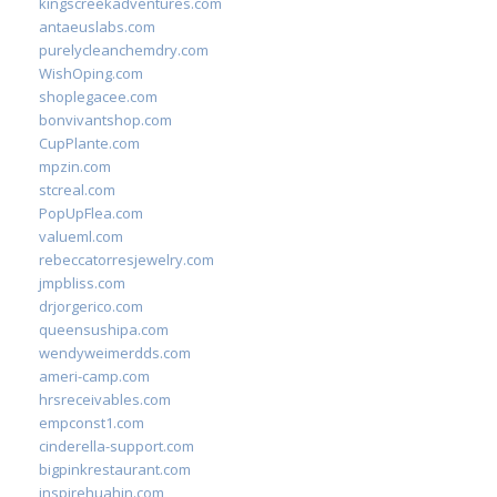
kingscreekadventures.com
antaeuslabs.com
purelycleanchemdry.com
WishOping.com
shoplegacee.com
bonvivantshop.com
CupPlante.com
mpzin.com
stcreal.com
PopUpFlea.com
valueml.com
rebeccatorresjewelry.com
jmpbliss.com
drjorgerico.com
queensushipa.com
wendyweimerdds.com
ameri-camp.com
hrsreceivables.com
empconst1.com
cinderella-support.com
bigpinkrestaurant.com
inspirehuahin.com