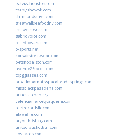
eatvivahouston.com
thebigshowok.com
chimeandstave.com
greatwallseafoodny.com
theloverose.com
gabriovoice.com
resinflowart.com
p-sports.net
korsairstreetwear.com
petshopallston.com
avenue26tacos.com
topgglasses.com
broadmoornailsspacoloradosprings.com
missblackpasadena.com
anneskitchen.org
valenciamarketytaqueria.com
reefrecordsllc.com
alawaffle.com
aryouthfishing.com
united-basketball.com
tios-tacos.com