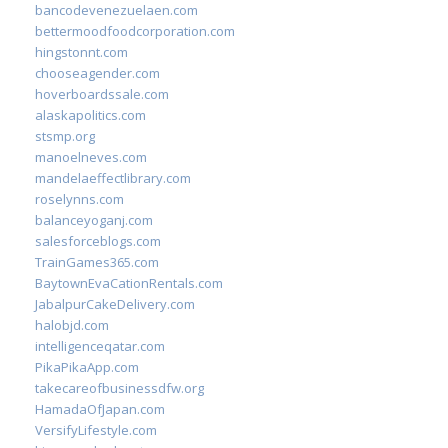
bancodevenezuelaen.com
bettermoodfoodcorporation.com
hingstonnt.com
chooseagender.com
hoverboardssale.com
alaskapolitics.com
stsmp.org
manoelneves.com
mandelaeffectlibrary.com
roselynns.com
balanceyoganj.com
salesforceblogs.com
TrainGames365.com
BaytownEvaCationRentals.com
JabalpurCakeDelivery.com
halobjd.com
intelligenceqatar.com
PikaPikaApp.com
takecareofbusinessdfw.org
HamadaOfJapan.com
VersifyLifestyle.com