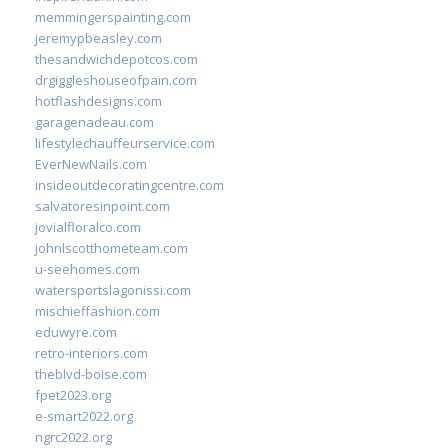
memmingerspainting.com
jeremypbeasley.com
thesandwichdepotcos.com
drgiggleshouseofpain.com
hotflashdesigns.com
garagenadeau.com
lifestylechauffeurservice.com
EverNewNails.com
insideoutdecoratingcentre.com
salvatoresinpoint.com
jovialfloralco.com
johnlscotthometeam.com
u-seehomes.com
watersportslagonissi.com
mischieffashion.com
eduwyre.com
retro-interiors.com
theblvd-boise.com
fpet2023.org
e-smart2022.org
ngrc2022.org