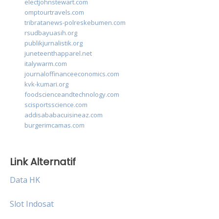
electjohnstewart.com
omptourtravels.com
tribratanews-polreskebumen.com
rsudbayuasih.org
publikjurnalistik.org
juneteenthapparel.net
italywarm.com
journaloffinanceeconomics.com
kvk-kumari.org
foodscienceandtechnology.com
scisportsscience.com
addisababacuisineaz.com
burgerimcamas.com
Link Alternatif
Data HK
Slot Indosat