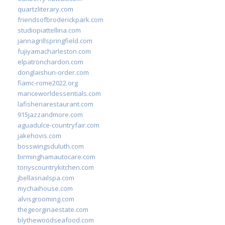
quartzliterary.com
friendsofbroderickpark.com
studiopiattellina.com
jannagrillspringfield.com
fujiyamacharleston.com
elpatronchardon.com
donglaishun-order.com
fiamc-rome2022.org
mariceworldessentials.com
lafisheriarestaurant.com
915jazzandmore.com
aguadulce-countryfair.com
jakehovis.com
bosswingsduluth.com
birminghamautocare.com
tonyscountrykitchen.com
jbellasnailspa.com
mychaihouse.com
alvisgrooming.com
thegeorginaestate.com
blythewoodseafood.com