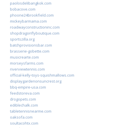
paolosdelibangkok.com
bobacove.com
phoone24brookfield.com
mickeybarmama.com
roadwayconstructioninc.com
shopdragonflyboutique.com
sportszilla.org
batchprovisionsbar.com
brasserie-gobette.com
musicrearte.com
morseysfarms.com
riverviewtennis.com
official-kelly-toys-squishmallows.com
displaygardenonsuncrest.org
bbq-empire-usa.com
feedstoreva.com
drogopets.com
ediblechalk.com
tabletennisnearme.com
oaksofa.com
soultacohtx.com