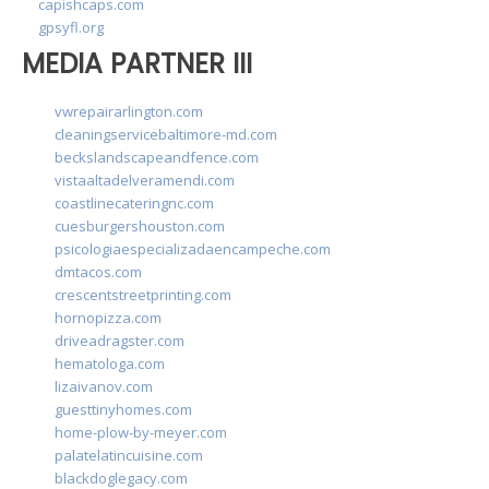
capishcaps.com
gpsyfl.org
MEDIA PARTNER III
vwrepairarlington.com
cleaningservicebaltimore-md.com
beckslandscapeandfence.com
vistaaltadelveramendi.com
coastlinecateringnc.com
cuesburgershouston.com
psicologiaespecializadaencampeche.com
dmtacos.com
crescentstreetprinting.com
hornopizza.com
driveadragster.com
hematologa.com
lizaivanov.com
guesttinyhomes.com
home-plow-by-meyer.com
palatelatincuisine.com
blackdoglegacy.com