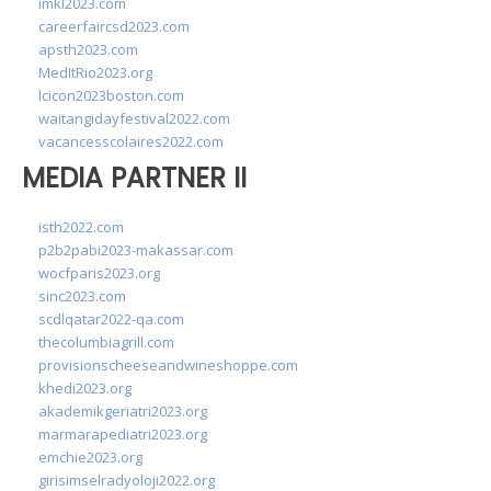
imkl2023.com
careerfaircsd2023.com
apsth2023.com
MedItRio2023.org
lcicon2023boston.com
waitangidayfestival2022.com
vacancesscolaires2022.com
MEDIA PARTNER II
isth2022.com
p2b2pabi2023-makassar.com
wocfparis2023.org
sinc2023.com
scdlqatar2022-qa.com
thecolumbiagrill.com
provisionscheeseandwineshoppe.com
khedi2023.org
akademikgeriatri2023.org
marmarapediatri2023.org
emchie2023.org
girisimselradyoloji2022.org