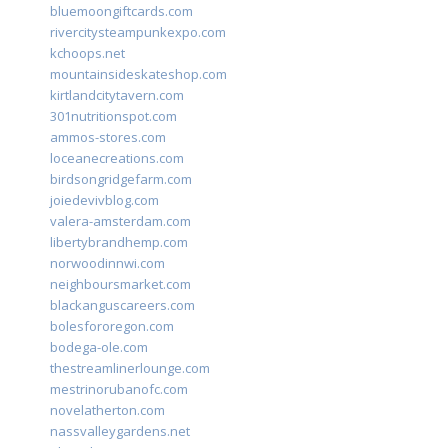
bluemoongiftcards.com
rivercitysteampunkexpo.com
kchoops.net
mountainsideskateshop.com
kirtlandcitytavern.com
301nutritionspot.com
ammos-stores.com
loceanecreations.com
birdsongridgefarm.com
joiedevivblog.com
valera-amsterdam.com
libertybrandhemp.com
norwoodinnwi.com
neighboursmarket.com
blackanguscareers.com
bolesfororegon.com
bodega-ole.com
thestreamlinerlounge.com
mestrinorubanofc.com
novelatherton.com
nassvalleygardens.net