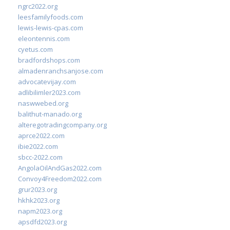
ngrc2022.org
leesfamilyfoods.com
lewis-lewis-cpas.com
eleontennis.com
cyetus.com
bradfordshops.com
almadenranchsanjose.com
advocatevijay.com
adlibilimler2023.com
naswwebed.org
balithut-manado.org
alteregotradingcompany.org
aprce2022.com
ibie2022.com
sbcc-2022.com
AngolaOilAndGas2022.com
Convoy4Freedom2022.com
grur2023.org
hkhk2023.org
napm2023.org
apsdfd2023.org