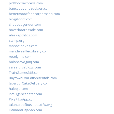
pidfloorsexpress.com
bancodevenezuelaen.com
bettermoodfoodcorporation.com
hingstonnt.com
chooseagender.com
hoverboardssale.com
alaskapolitics.com
stsmp.org
manoelneves.com
mandelaeffectlibrary.com
roselynns.com
balanceyoganj.com
salesforceblogs.com
TrainGames365.com
BaytownEvaCationRentals.com
JabalpurCakeDelivery.com
halobjd.com
intelligenceqatar.com
PikaPikaApp.com
takecareofbusinessdfw.org
HamadaOfJapan.com