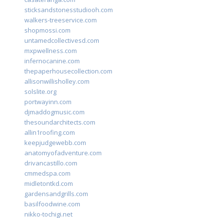
sticksandstonesstudiooh.com
walkers-treeservice.com
shopmossi.com
untamedcollectivesd.com
mxpwellness.com
infernocanine.com
thepaperhousecollection.com
allisonwillisholley.com
solslite.org
portwayinn.com
djmaddogmusic.com
thesoundarchitects.com
allin1roofing.com
keepjudgewebb.com
anatomyofadventure.com
drivancastillo.com
cmmedspa.com
midletontkd.com
gardensandgrills.com
basilfoodwine.com
nikko-tochigi.net