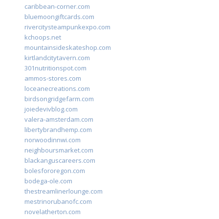
caribbean-corner.com
bluemoongiftcards.com
rivercitysteampunkexpo.com
kchoops.net
mountainsideskateshop.com
kirtlandcitytavern.com
301nutritionspot.com
ammos-stores.com
loceanecreations.com
birdsongridgefarm.com
joiedevivblog.com
valera-amsterdam.com
libertybrandhemp.com
norwoodinnwi.com
neighboursmarket.com
blackanguscareers.com
bolesfororegon.com
bodega-ole.com
thestreamlinerlounge.com
mestrinorubanofc.com
novelatherton.com