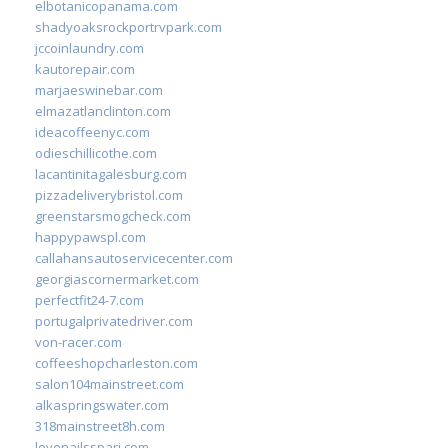
elbotanicopanama.com
shadyoaksrockportrvpark.com
jccoinlaundry.com
kautorepair.com
marjaeswinebar.com
elmazatlanclinton.com
ideacoffeenyc.com
odieschillicothe.com
lacantinitagalesburg.com
pizzadeliverybristol.com
greenstarsmogcheck.com
happypawspl.com
callahansautoservicecenter.com
georgiascornermarket.com
perfectfit24-7.com
portugalprivatedriver.com
von-racer.com
coffeeshopcharleston.com
salon104mainstreet.com
alkaspringswater.com
318mainstreet8h.com
lovenailsspari.com