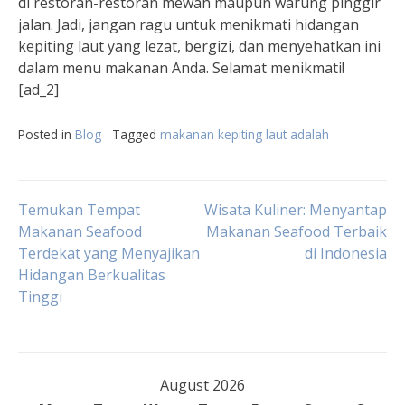
di restoran-restoran mewah maupun warung pinggir
jalan. Jadi, jangan ragu untuk menikmati hidangan
kepiting laut yang lezat, bergizi, dan menyehatkan ini
dalam menu makanan Anda. Selamat menikmati!
[ad_2]
Posted in
Blog
Tagged
makanan kepiting laut adalah
Post
Temukan Tempat
Wisata Kuliner: Menyantap
Makanan Seafood
Makanan Seafood Terbaik
Terdekat yang Menyajikan
di Indonesia
navigation
Hidangan Berkualitas
Tinggi
August 2026