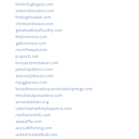
blackdoglegacy.com
eatvivahouston.com
thebigshowok.com
chimeandstave.com
greatwallseafoodny.com
theloverose.com
gabriovoice.com
resinflowart.com
p-sports.net
korsairstreetwear.com
petshopallston.com
avenue26tacos.com
topgglasses.com
broadmoornailsspacoloradosprings.com
missblackpasadena.com
anneskitchen.org
valenciamarketytaqueria.com
reefrecordsllc.com
alawaffle.com
aryouthfishing.com
united-basketball.com