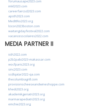
forumausape2023.com
imkl2023.com
careerfaircsd2023.com
apsth2023.com
MedItRio2023.org
lcicon2023boston.com
waitangidayfestival2022.com
vacancesscolaires2022.com
MEDIA PARTNER II
isth2022.com
p2b2pabi2023-makassar.com
wocfparis2023.org
sinc2023.com
scdlqatar2022-qa.com
thecolumbiagrill.com
provisionscheeseandwineshoppe.com
khedi2023.org
akademikgeriatri2023.org
marmarapediatri2023.org
emchie2023.org