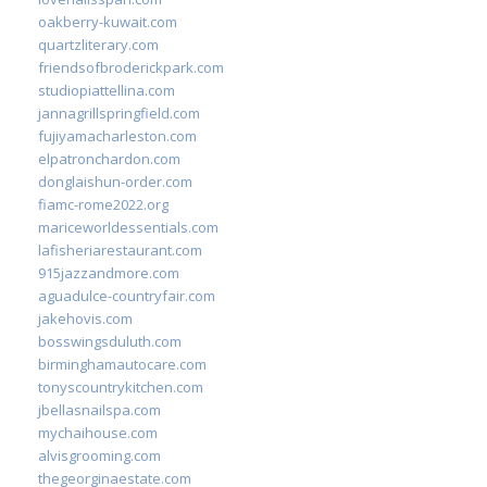
oakberry-kuwait.com
quartzliterary.com
friendsofbroderickpark.com
studiopiattellina.com
jannagrillspringfield.com
fujiyamacharleston.com
elpatronchardon.com
donglaishun-order.com
fiamc-rome2022.org
mariceworldessentials.com
lafisheriarestaurant.com
915jazzandmore.com
aguadulce-countryfair.com
jakehovis.com
bosswingsduluth.com
birminghamautocare.com
tonyscountrykitchen.com
jbellasnailspa.com
mychaihouse.com
alvisgrooming.com
thegeorginaestate.com