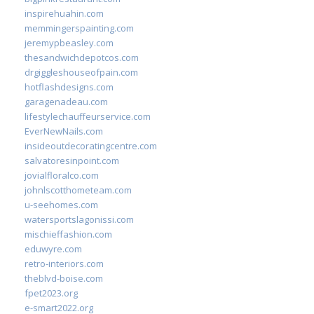
inspirehuahin.com
memmingerspainting.com
jeremypbeasley.com
thesandwichdepotcos.com
drgiggleshouseofpain.com
hotflashdesigns.com
garagenadeau.com
lifestylechauffeurservice.com
EverNewNails.com
insideoutdecoratingcentre.com
salvatoresinpoint.com
jovialfloralco.com
johnlscotthometeam.com
u-seehomes.com
watersportslagonissi.com
mischieffashion.com
eduwyre.com
retro-interiors.com
theblvd-boise.com
fpet2023.org
e-smart2022.org