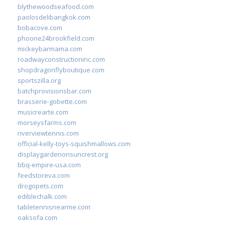
blythewoodseafood.com
paolosdelibangkok.com
bobacove.com
phoone24brookfield.com
mickeybarmama.com
roadwayconstructioninc.com
shopdragonflyboutique.com
sportszilla.org
batchprovisionsbar.com
brasserie-gobette.com
musicrearte.com
morseysfarms.com
riverviewtennis.com
official-kelly-toys-squishmallows.com
displaygardenonsuncrest.org
bbq-empire-usa.com
feedstoreva.com
drogopets.com
ediblechalk.com
tabletennisnearme.com
oaksofa.com