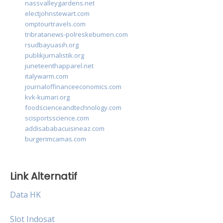
nassvalleygardens.net
electjohnstewart.com
omptourtravels.com
tribratanews-polreskebumen.com
rsudbayuasih.org
publikjurnalistik.org
juneteenthapparel.net
italywarm.com
journaloffinanceeconomics.com
kvk-kumari.org
foodscienceandtechnology.com
scisportsscience.com
addisababacuisineaz.com
burgerimcamas.com
Link Alternatif
Data HK
Slot Indosat