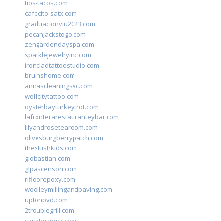
tios-tacos.com
cafecito-satx.com
graduacionviu2023.com
pecanjackstogo.com
zengardendayspa.com
sparklejewelryinc.com
ironcladtattoostudio.com
bruinshome.com
annascleaningsvc.com
wolfcitytattoo.com
oysterbayturkeytrot.com
lafronterarestauranteybar.com
lilyandrosetearoom.com
olivesburgberrypatch.com
theslushkids.com
giobastian.com
glpascensori.com
rifloorepoxy.com
woolleymillingandpaving.com
uptonpvd.com
2troublegrill.com
casateranga.com