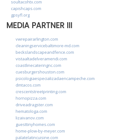
soultacohtx.com
capishcaps.com
gpsyfl.org
MEDIA PARTNER III
vwrepairarlington.com
cleaningservicebaltimore-md.com
beckslandscapeandfence.com
vistaaltadelveramendi.com
coastlinecateringnc.com
cuesburgershouston.com
psicologiaespecializadaencampeche.com
dmtacos.com
crescentstreetprinting.com
hornopizza.com
driveadragster.com
hematologa.com
lizaivanov.com
guesttinyhomes.com
home-plow-by-meyer.com
palatelatincuisine.com