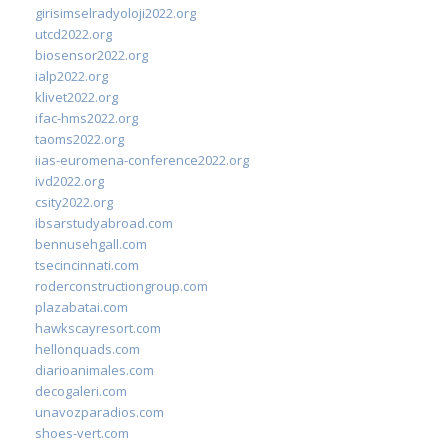
girisimselradyoloji2022.org
utcd2022.org
biosensor2022.org
ialp2022.org
klivet2022.org
ifac-hms2022.org
taoms2022.org
iias-euromena-conference2022.org
ivd2022.org
csity2022.org
ibsarstudyabroad.com
bennusehgall.com
tsecincinnati.com
roderconstructiongroup.com
plazabatai.com
hawkscayresort.com
hellonquads.com
diarioanimales.com
decogaleri.com
unavozparadios.com
shoes-vert.com