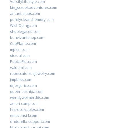
VersifyLifestyle.com
kingscreekadventures.com
antaeuslabs.com
purelycleanchemdry.com
WishOping.com
shoplegacee.com
bonvivantshop.com
CupPlante.com
mpzin.com
stcreal.com
PopUpFlea.com
valueml.com
rebeccatorresjewelry.com
jmpbliss.com
drjorgerico.com
queensushipa.com
wendyweimerdds.com
ameri-camp.com
hrsreceivables.com
empconst1.com
cinderella-support.com
bigpinkrestaurant.com