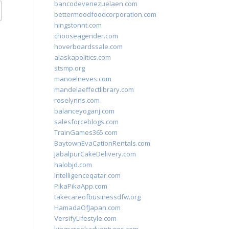
bancodevenezuelaen.com
bettermoodfoodcorporation.com
hingstonnt.com
chooseagender.com
hoverboardssale.com
alaskapolitics.com
stsmp.org
manoelneves.com
mandelaeffectlibrary.com
roselynns.com
balanceyoganj.com
salesforceblogs.com
TrainGames365.com
BaytownEvaCationRentals.com
JabalpurCakeDelivery.com
halobjd.com
intelligenceqatar.com
PikaPikaApp.com
takecareofbusinessdfw.org
HamadaOfJapan.com
VersifyLifestyle.com