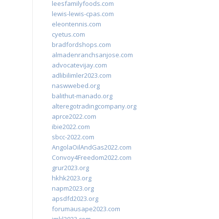
leesfamilyfoods.com
lewis-lewis-cpas.com
eleontennis.com
cyetus.com
bradfordshops.com
almadenranchsanjose.com
advocatevijay.com
adlibilimler2023.com
naswwebed.org
balithut-manado.org
alteregotradingcompany.org
aprce2022.com
ibie2022.com
sbcc-2022.com
AngolaOilAndGas2022.com
Convoy4Freedom2022.com
grur2023.org
hkhk2023.org
napm2023.org
apsdfd2023.org
forumausape2023.com