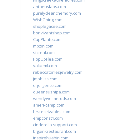
kingscreekadventures.com
antaeuslabs.com
purelycleanchemdry.com
WishOping.com
shoplegacee.com
bonvivantshop.com
CupPlante.com
mpzin.com
stcreal.com
PopUpFlea.com
valueml.com
rebeccatorresjewelry.com
jmpbliss.com
drjorgerico.com
queensushipa.com
wendyweimerdds.com
ameri-camp.com
hrsreceivables.com
empconst1.com
cinderella-support.com
bigpinkrestaurant.com
inspirehuahin.com