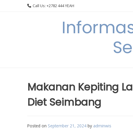
Skip
Call Us: +2782 444 YEAH
to
content
Informa
Se
Makanan Kepiting Laut
Diet Seimbang
Posted on
September 21, 2024
by
adminwis