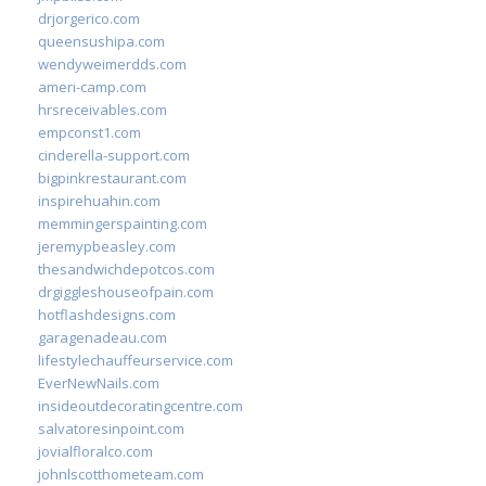
drjorgerico.com
queensushipa.com
wendyweimerdds.com
ameri-camp.com
hrsreceivables.com
empconst1.com
cinderella-support.com
bigpinkrestaurant.com
inspirehuahin.com
memmingerspainting.com
jeremypbeasley.com
thesandwichdepotcos.com
drgiggleshouseofpain.com
hotflashdesigns.com
garagenadeau.com
lifestylechauffeurservice.com
EverNewNails.com
insideoutdecoratingcentre.com
salvatoresinpoint.com
jovialfloralco.com
johnlscotthometeam.com