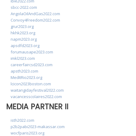
ibie2022.com
sbcc-2022.com
AngolaOilAndGas2022.com
Convoy4Freedom2022.com
grur2023.org
hkhk2023.org
napm2023.org
apsdfd2023.org
forumausape2023.com
imkl2023.com
careerfaircsd2023.com
apsth2023.com
MedItRio2023.org
lcicon2023boston.com
waitangidayfestival2022.com
vacancesscolaires2022.com
MEDIA PARTNER II
isth2022.com
p2b2pabi2023-makassar.com
wocfparis2023.org