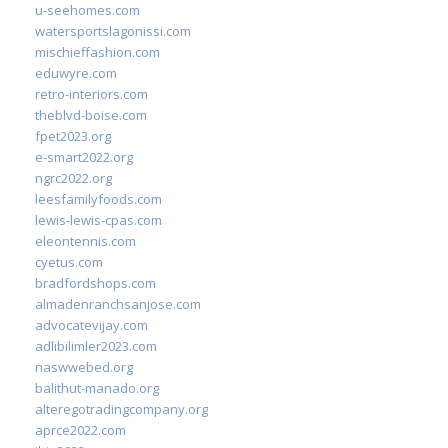
u-seehomes.com
watersportslagonissi.com
mischieffashion.com
eduwyre.com
retro-interiors.com
theblvd-boise.com
fpet2023.org
e-smart2022.org
ngrc2022.org
leesfamilyfoods.com
lewis-lewis-cpas.com
eleontennis.com
cyetus.com
bradfordshops.com
almadenranchsanjose.com
advocatevijay.com
adlibilimler2023.com
naswwebed.org
balithut-manado.org
alteregotradingcompany.org
aprce2022.com