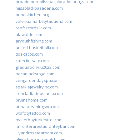
broadmoornailsspacoloradosprings.com
missblackpasadena.com
anneskitchen.org
valenciamarketytaqueria.com
reefrecordsllc.com
alawaffle.com
aryouthfishing.com
united-basketball.com
tios-tacos.com
cafecito-satx.com
graduacionviu2023.com
pecanjackstogo.com
zengardendayspa.com
sparklejewelryinc.com
ironcladtattoostudio.com
bruinshome.com
annascleaningsvc.com
wolfcitytattoo.com
oysterbayturkeytrot.com
lafronterarestauranteybar.com
lilyandrosetearoom.com
olivesburgberrypatch.com