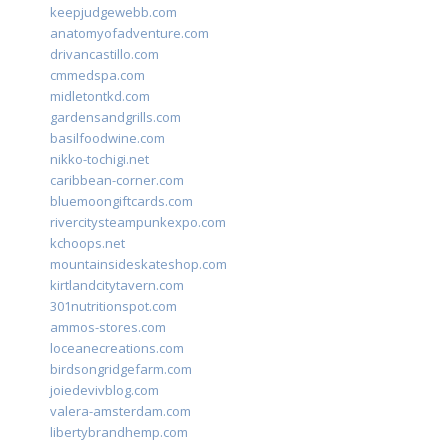
keepjudgewebb.com
anatomyofadventure.com
drivancastillo.com
cmmedspa.com
midletontkd.com
gardensandgrills.com
basilfoodwine.com
nikko-tochigi.net
caribbean-corner.com
bluemoongiftcards.com
rivercitysteampunkexpo.com
kchoops.net
mountainsideskateshop.com
kirtlandcitytavern.com
301nutritionspot.com
ammos-stores.com
loceanecreations.com
birdsongridgefarm.com
joiedevivblog.com
valera-amsterdam.com
libertybrandhemp.com