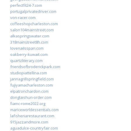
perfectfit24-7.com
portugalprivatedriver.com
von-racer.com
coffeeshopcharleston.com
salon104mainstreet.com
alkaspringswater.com
318mainstreet8h.com
lovenailsspari.com
oakberry-kuwait.com
quartzliterary.com
friendsofbroderickpark.com
studiopiattellina.com
jannagrillspringfield.com
fujiyamacharleston.com
elpatronchardon.com
donglaishun-order.com
fiamc-rome2022.org
mariceworldessentials.com
lafisheriarestaurant.com
915jazzandmore.com
aguadulce-countryfair.com