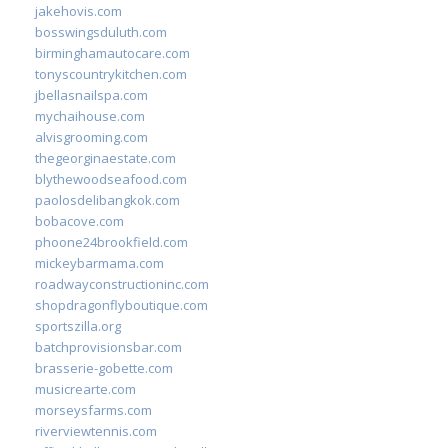
jakehovis.com
bosswingsduluth.com
birminghamautocare.com
tonyscountrykitchen.com
jbellasnailspa.com
mychaihouse.com
alvisgrooming.com
thegeorginaestate.com
blythewoodseafood.com
paolosdelibangkok.com
bobacove.com
phoone24brookfield.com
mickeybarmama.com
roadwayconstructioninc.com
shopdragonflyboutique.com
sportszilla.org
batchprovisionsbar.com
brasserie-gobette.com
musicrearte.com
morseysfarms.com
riverviewtennis.com