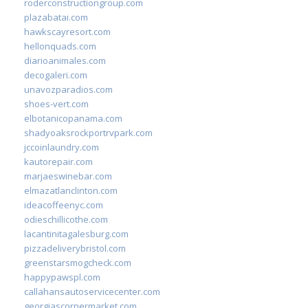
roderconstructiongroup.com
plazabatai.com
hawkscayresort.com
hellonquads.com
diarioanimales.com
decogaleri.com
unavozparadios.com
shoes-vert.com
elbotanicopanama.com
shadyoaksrockportrvpark.com
jccoinlaundry.com
kautorepair.com
marjaeswinebar.com
elmazatlanclinton.com
ideacoffeenyc.com
odieschillicothe.com
lacantinitagalesburg.com
pizzadeliverybristol.com
greenstarsmogcheck.com
happypawspl.com
callahansautoservicecenter.com
georgiascornermarket.com