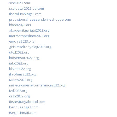
sinc2023.com
scdlqatar2022-qa.com
thecolumbiagrill.com
provisionscheeseandwineshoppe.com
khedi2023.org
akademikgeriatri2023.org
marmarapediatri2023.org
emchie2023.org
girisimselradyoloji2022.org
utcd2022.org
biosensor2022.org
ialp2022.org
klivet2022.org
ifac-hms2022.org
taoms2022.org
iias-euromena-conference2022.org
ivd2022.org
csity2022.org
ibsarstudyabroad.com
bennusehgall.com
tsecincinnati.com