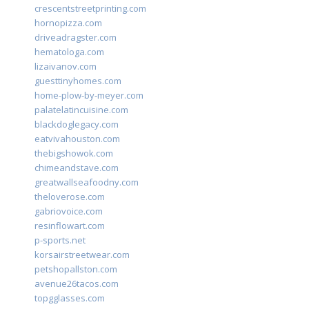
crescentstreetprinting.com
hornopizza.com
driveadragster.com
hematologa.com
lizaivanov.com
guesttinyhomes.com
home-plow-by-meyer.com
palatelatincuisine.com
blackdoglegacy.com
eatvivahouston.com
thebigshowok.com
chimeandstave.com
greatwallseafoodny.com
theloverose.com
gabriovoice.com
resinflowart.com
p-sports.net
korsairstreetwear.com
petshopallston.com
avenue26tacos.com
topgglasses.com