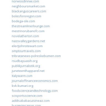
norwoodinnwi.com
neighboursmarket.com
blackanguscareers.com
bolesfororegon.com
bodega-ole.com
thestreamlinerlounge.com
mestrinorubanofc.com
novelatherton.com
nassvalleygardens.net
electjohnstewart.com
omptourtravels.com
tribratanews-polreskebumen.com
rsudbayuasih.org
publikjurnalistik.org
juneteenthapparel.net
italywarm.com
journaloffinanceeconomics.com
kvk-kumari.org
foodscienceandtechnology.com
scisportsscience.com
addisababacuisineaz.com
burgerimcamas.com