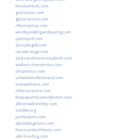
theslushkids.com
giobastian.com
glpascensori.com
rifloorepoxy.com
woolleymillingandpaving.com
uptonpvd.com
2troublegrill.com
casateranga.com
sticksandstonesstudiooh.com
walkers-treeservice.com
shopmossi.com
untamedcollectivesd.com
mxpwellness.com
infernocanine.com
thepaperhousecollection.com
allisonwillisholley.com
solslite.org
portwayinn.com
djmaddogmusic.com
thesoundarchitects.com
allin1roofing.com