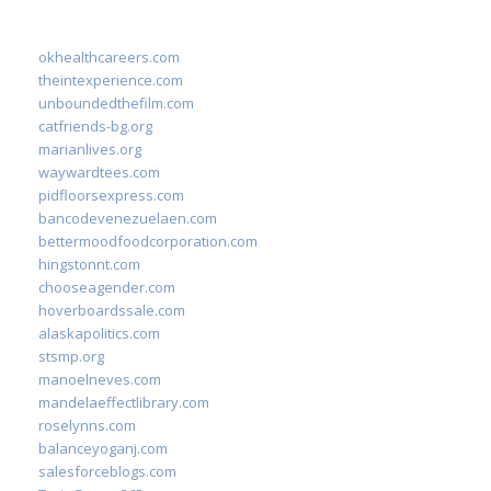
okhealthcareers.com
theintexperience.com
unboundedthefilm.com
catfriends-bg.org
marianlives.org
waywardtees.com
pidfloorsexpress.com
bancodevenezuelaen.com
bettermoodfoodcorporation.com
hingstonnt.com
chooseagender.com
hoverboardssale.com
alaskapolitics.com
stsmp.org
manoelneves.com
mandelaeffectlibrary.com
roselynns.com
balanceyoganj.com
salesforceblogs.com