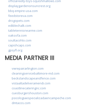
official-kelly-toys-squishmallows.com
displaygardenonsuncrest.org
bbq-empire-usa.com
feedstoreva.com
drogopets.com
ediblechalk.com
tabletennisnearme.com
oaksofa.com
soultacohtx.com
capishcaps.com
gpsyfl.org
MEDIA PARTNER III
vwrepairarlington.com
cleaningservicebaltimore-md.com
beckslandscapeandfence.com
vistaaltadelveramendi.com
coastlinecateringnc.com
cuesburgershouston.com
psicologiaespecializadaencampeche.com
dmtacos.com