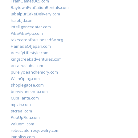
TrainGames365.com
BaytownEvaCationRentals.com
JabalpurCakeDelivery.com
halobjd.com
intelligenceqatar.com
PikaPikaApp.com
takecareofbusinessdfw.org
HamadaOfJapan.com
VersifyLifestyle.com
kingscreekadventures.com
antaeuslabs.com
purelycleanchemdry.com
WishOping.com
shoplegacee.com
bonvivantshop.com
CupPlante.com
mpzin.com
stcreal.com
PopUpFlea.com
valueml.com
rebeccatorresjewelry.com
jmpbliss.com