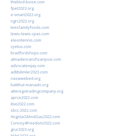
theblvd-boise.com
fpet2023.org
e-smart2022.org
ngrc2022.org
leesfamilyfoods.com
lewis-lewis-cpas.com
eleontennis.com
cyetus.com
bradfordshops.com
almadenranchsanjose.com
advocatevijay.com
adlibilimler2023.com
naswwebed.org
balithut-manado.org
alteregotradingcompany.org
aprce2022.com
ibie2022.com
sbcc-2022.com
AngolaOilAndGas2022.com
Convoy4Freedom2022.com
grur2023.org
hkhk2023.org