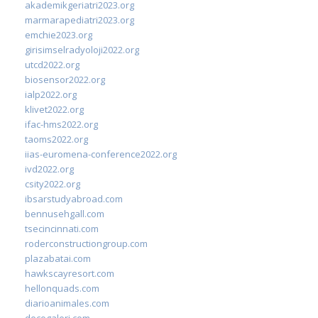
akademikgeriatri2023.org
marmarapediatri2023.org
emchie2023.org
girisimselradyoloji2022.org
utcd2022.org
biosensor2022.org
ialp2022.org
klivet2022.org
ifac-hms2022.org
taoms2022.org
iias-euromena-conference2022.org
ivd2022.org
csity2022.org
ibsarstudyabroad.com
bennusehgall.com
tsecincinnati.com
roderconstructiongroup.com
plazabatai.com
hawkscayresort.com
hellonquads.com
diarioanimales.com