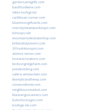
gardensandgrills.com
basilfoodwine.com
nikko-tochigi.net
caribbean-corner.com
bluemoongiftcards.com
rivercitysteampunkexpo.com
kchoops.net
mountainsideskateshop.com
kirtlandcitytavern.com
301nutritionspot.com
ammos-stores.com
loceanecreations.com
birdsongridgefarm.com
joiedevivblog.com
valera-amsterdam.com
libertybrandhemp.com
norwoodinnwi.com
neighboursmarket.com
blackanguscareers.com
bolesfororegon.com
bodega-ole.com