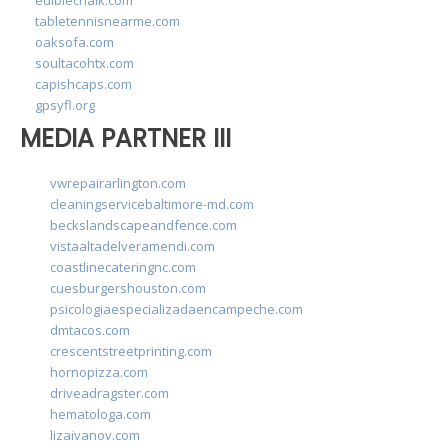
ediblechalk.com
tabletennisnearme.com
oaksofa.com
soultacohtx.com
capishcaps.com
gpsyfl.org
MEDIA PARTNER III
vwrepairarlington.com
cleaningservicebaltimore-md.com
beckslandscapeandfence.com
vistaaltadelveramendi.com
coastlinecateringnc.com
cuesburgershouston.com
psicologiaespecializadaencampeche.com
dmtacos.com
crescentstreetprinting.com
hornopizza.com
driveadragster.com
hematologa.com
lizaivanov.com