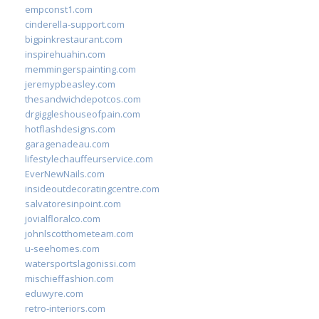
empconst1.com
cinderella-support.com
bigpinkrestaurant.com
inspirehuahin.com
memmingerspainting.com
jeremypbeasley.com
thesandwichdepotcos.com
drgiggleshouseofpain.com
hotflashdesigns.com
garagenadeau.com
lifestylechauffeurservice.com
EverNewNails.com
insideoutdecoratingcentre.com
salvatoresinpoint.com
jovialfloralco.com
johnlscotthometeam.com
u-seehomes.com
watersportslagonissi.com
mischieffashion.com
eduwyre.com
retro-interiors.com