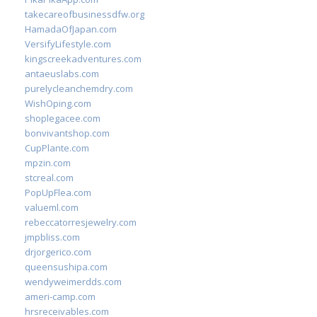
takecareofbusinessdfw.org
HamadaOfJapan.com
VersifyLifestyle.com
kingscreekadventures.com
antaeuslabs.com
purelycleanchemdry.com
WishOping.com
shoplegacee.com
bonvivantshop.com
CupPlante.com
mpzin.com
stcreal.com
PopUpFlea.com
valueml.com
rebeccatorresjewelry.com
jmpbliss.com
drjorgerico.com
queensushipa.com
wendyweimerdds.com
ameri-camp.com
hrsreceivables.com