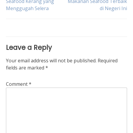
Seafood Kerang yang
Makanan Seafood Terbaik
Menggugah Selera
di Negeri Ini
navigation
Leave a Reply
Your email address will not be published.
Required
fields are marked
*
Comment
*