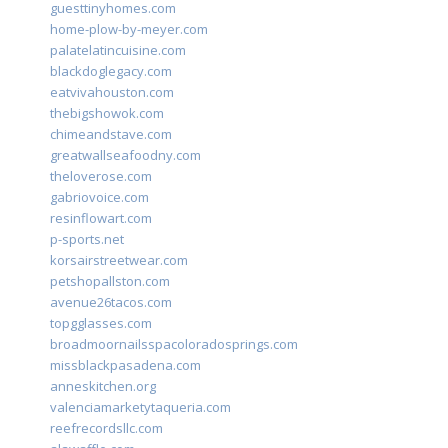
guesttinyhomes.com
home-plow-by-meyer.com
palatelatincuisine.com
blackdoglegacy.com
eatvivahouston.com
thebigshowok.com
chimeandstave.com
greatwallseafoodny.com
theloverose.com
gabriovoice.com
resinflowart.com
p-sports.net
korsairstreetwear.com
petshopallston.com
avenue26tacos.com
topgglasses.com
broadmoornailsspacoloradosprings.com
missblackpasadena.com
anneskitchen.org
valenciamarketytaqueria.com
reefrecordsllc.com