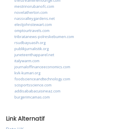
thestreamlinerlounge.com
mestrinorubanofc.com
novelatherton.com
nassvalleygardens.net
electjohnstewart.com
omptourtravels.com
tribratanews-polreskebumen.com
rsudbayuasih.org
publikjurnalistik.org
juneteenthapparel.net
italywarm.com
journaloffinanceeconomics.com
kvk-kumari.org
foodscienceandtechnology.com
scisportsscience.com
addisababacuisineaz.com
burgerimcamas.com
Link Alternatif