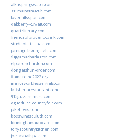
alkaspringswater.com
318mainstreet8h.com
lovenailsspari.com
oakberry-kuwait.com
quartzliterary.com
friendsofbroderickpark.com
studiopiattellina.com
jannagrillspringfield.com
fujiyamacharleston.com
elpatronchardon.com
donglaishun-order.com
fiamc-rome2022.org
mariceworldessentials.com
lafisheriarestaurant.com
915jazzandmore.com
aguadulce-countryfair.com
jakehovis.com
bosswingsduluth.com
birminghamautocare.com
tonyscountrykitchen.com
jbellasnailspa.com