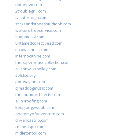
uptonpvd.com
2troublegrill.com
casateranga.com
sticksandstonesstudiooh.com
walkers-treeservice.com
shopmossi.com
untamedcollectivesd.com
mxpwellness.com
infernocanine.com
thepaperhousecollection.com
allisonwillisholley.com
solslite.org
portwayinn.com
djmaddogmusic.com
thesoundarchitects.com
allin1roofing.com
keepjudgewebb.com
anatomyofadventure.com
drivancastillo.com
cmmedspa.com
midletontkd.com