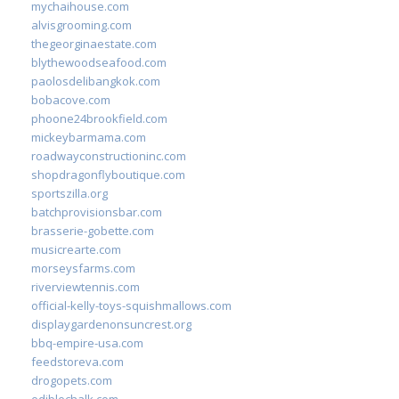
mychaihouse.com
alvisgrooming.com
thegeorginaestate.com
blythewoodseafood.com
paolosdelibangkok.com
bobacove.com
phoone24brookfield.com
mickeybarmama.com
roadwayconstructioninc.com
shopdragonflyboutique.com
sportszilla.org
batchprovisionsbar.com
brasserie-gobette.com
musicrearte.com
morseysfarms.com
riverviewtennis.com
official-kelly-toys-squishmallows.com
displaygardenonsuncrest.org
bbq-empire-usa.com
feedstoreva.com
drogopets.com