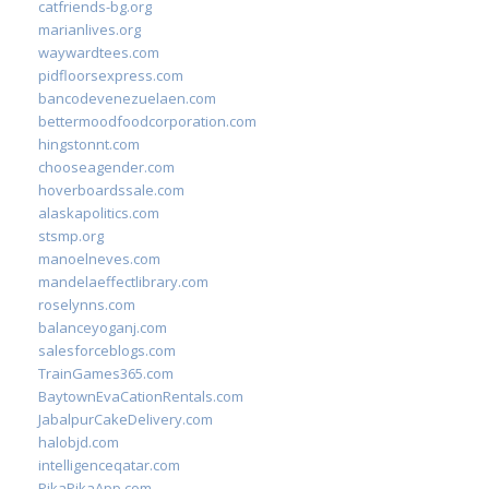
catfriends-bg.org
marianlives.org
waywardtees.com
pidfloorsexpress.com
bancodevenezuelaen.com
bettermoodfoodcorporation.com
hingstonnt.com
chooseagender.com
hoverboardssale.com
alaskapolitics.com
stsmp.org
manoelneves.com
mandelaeffectlibrary.com
roselynns.com
balanceyoganj.com
salesforceblogs.com
TrainGames365.com
BaytownEvaCationRentals.com
JabalpurCakeDelivery.com
halobjd.com
intelligenceqatar.com
PikaPikaApp.com