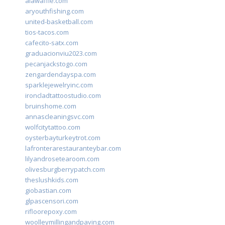
alawaffle.com
aryouthfishing.com
united-basketball.com
tios-tacos.com
cafecito-satx.com
graduacionviu2023.com
pecanjackstogo.com
zengardendayspa.com
sparklejewelryinc.com
ironcladtattoostudio.com
bruinshome.com
annascleaningsvc.com
wolfcitytattoo.com
oysterbayturkeytrot.com
lafronterarestauranteybar.com
lilyandrosetearoom.com
olivesburgberrypatch.com
theslushkids.com
giobastian.com
glpascensori.com
rifloorepoxy.com
woolleymillingandpaving.com