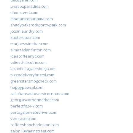
decogaleri.com
unavozparadios.com
shoes-vert.com
elbotanicopanama.com
shadyoaksrockportrvpark.com
jccoinlaundry.com
kautorepair.com
marjaeswinebar.com
elmazatlanclinton.com
ideacoffeenyc.com
odieschillicothe.com
lacantinitagalesburg.com
pizzadeliverybristol.com
greenstarsmogcheck.com
happypawspl.com
callahansautoservicecenter.com
georgiascornermarket.com
perfectfit24-7.com
portugalprivatedriver.com
von-racer.com
coffeeshopcharleston.com
salon104mainstreet.com