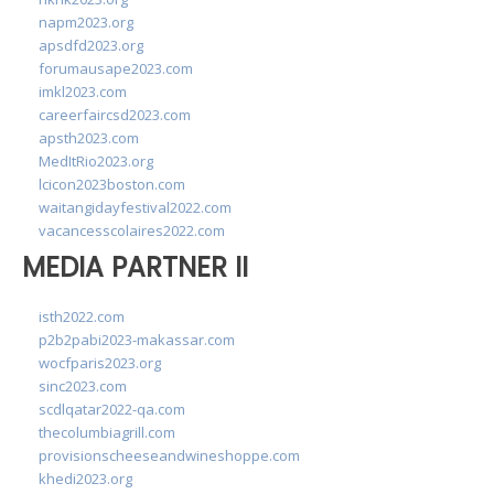
napm2023.org
apsdfd2023.org
forumausape2023.com
imkl2023.com
careerfaircsd2023.com
apsth2023.com
MedItRio2023.org
lcicon2023boston.com
waitangidayfestival2022.com
vacancesscolaires2022.com
MEDIA PARTNER II
isth2022.com
p2b2pabi2023-makassar.com
wocfparis2023.org
sinc2023.com
scdlqatar2022-qa.com
thecolumbiagrill.com
provisionscheeseandwineshoppe.com
khedi2023.org