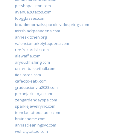
petshopallston.com
avenue26tacos.com
topgglasses.com
broadmoornailsspacoloradosprings.com
missblackpasadena.com
anneskitchen.org
valenciamarketytaqueria.com
reefrecordsllc.com
alawaffle.com
aryouthfishing.com
united-basketball.com
tios-tacos.com
cafecito-satx.com
graduacionviu2023.com
pecanjackstogo.com
zengardendayspa.com
sparklejewelryinc.com
ironcladtattoostudio.com
bruinshome.com
annascleaningsvc.com
wolfcitytattoo.com