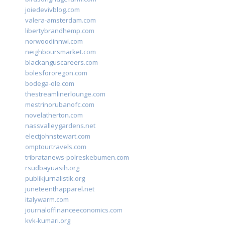
joiedevivblog.com
valera-amsterdam.com
libertybrandhemp.com
norwoodinnwi.com
neighboursmarket.com
blackanguscareers.com
bolesfororegon.com
bodega-ole.com
thestreamlinerlounge.com
mestrinorubanofc.com
novelatherton.com
nassvalleygardens.net
electjohnstewart.com
omptourtravels.com
tribratanews-polreskebumen.com
rsudbayuasih.org
publikjurnalistik.org
juneteenthapparel.net
italywarm.com
journaloffinanceeconomics.com
kvk-kumari.org