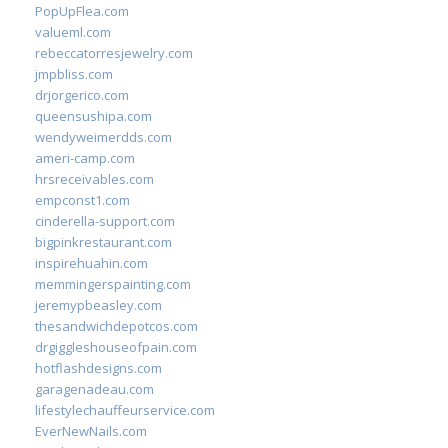
PopUpFlea.com
valueml.com
rebeccatorresjewelry.com
jmpbliss.com
drjorgerico.com
queensushipa.com
wendyweimerdds.com
ameri-camp.com
hrsreceivables.com
empconst1.com
cinderella-support.com
bigpinkrestaurant.com
inspirehuahin.com
memmingerspainting.com
jeremypbeasley.com
thesandwichdepotcos.com
drgiggleshouseofpain.com
hotflashdesigns.com
garagenadeau.com
lifestylechauffeurservice.com
EverNewNails.com