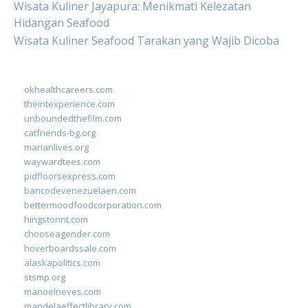
Wisata Kuliner Jayapura: Menikmati Kelezatan
Hidangan Seafood
Wisata Kuliner Seafood Tarakan yang Wajib Dicoba
okhealthcareers.com
theintexperience.com
unboundedthefilm.com
catfriends-bg.org
marianlives.org
waywardtees.com
pidfloorsexpress.com
bancodevenezuelaen.com
bettermoodfoodcorporation.com
hingstonnt.com
chooseagender.com
hoverboardssale.com
alaskapolitics.com
stsmp.org
manoelneves.com
mandelaeffectlibrary.com