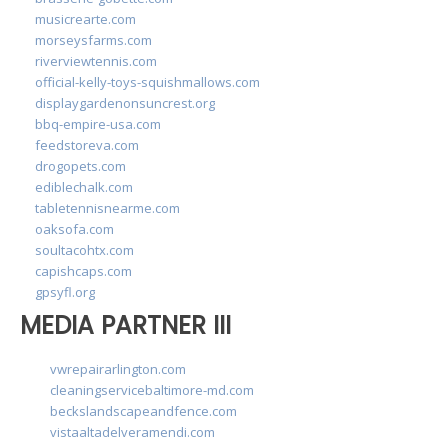
musicrearte.com
morseysfarms.com
riverviewtennis.com
official-kelly-toys-squishmallows.com
displaygardenonsuncrest.org
bbq-empire-usa.com
feedstoreva.com
drogopets.com
ediblechalk.com
tabletennisnearme.com
oaksofa.com
soultacohtx.com
capishcaps.com
gpsyfl.org
MEDIA PARTNER III
vwrepairarlington.com
cleaningservicebaltimore-md.com
beckslandscapeandfence.com
vistaaltadelveramendi.com