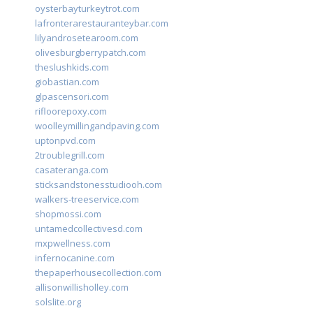
oysterbayturkeytrot.com
lafronterarestauranteybar.com
lilyandrosetearoom.com
olivesburgberrypatch.com
theslushkids.com
giobastian.com
glpascensori.com
rifloorepoxy.com
woolleymillingandpaving.com
uptonpvd.com
2troublegrill.com
casateranga.com
sticksandstonesstudiooh.com
walkers-treeservice.com
shopmossi.com
untamedcollectivesd.com
mxpwellness.com
infernocanine.com
thepaperhousecollection.com
allisonwillisholley.com
solslite.org