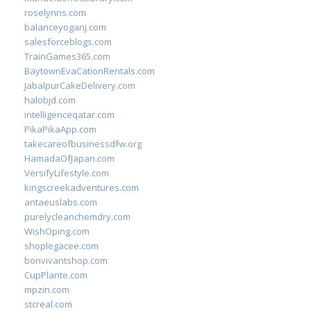
roselynns.com
balanceyoganj.com
salesforceblogs.com
TrainGames365.com
BaytownEvaCationRentals.com
JabalpurCakeDelivery.com
halobjd.com
intelligenceqatar.com
PikaPikaApp.com
takecareofbusinessdfw.org
HamadaOfJapan.com
VersifyLifestyle.com
kingscreekadventures.com
antaeuslabs.com
purelycleanchemdry.com
WishOping.com
shoplegacee.com
bonvivantshop.com
CupPlante.com
mpzin.com
stcreal.com