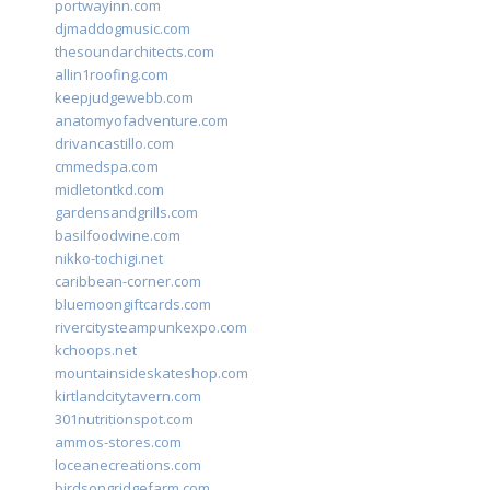
portwayinn.com
djmaddogmusic.com
thesoundarchitects.com
allin1roofing.com
keepjudgewebb.com
anatomyofadventure.com
drivancastillo.com
cmmedspa.com
midletontkd.com
gardensandgrills.com
basilfoodwine.com
nikko-tochigi.net
caribbean-corner.com
bluemoongiftcards.com
rivercitysteampunkexpo.com
kchoops.net
mountainsideskateshop.com
kirtlandcitytavern.com
301nutritionspot.com
ammos-stores.com
loceanecreations.com
birdsongridgefarm.com