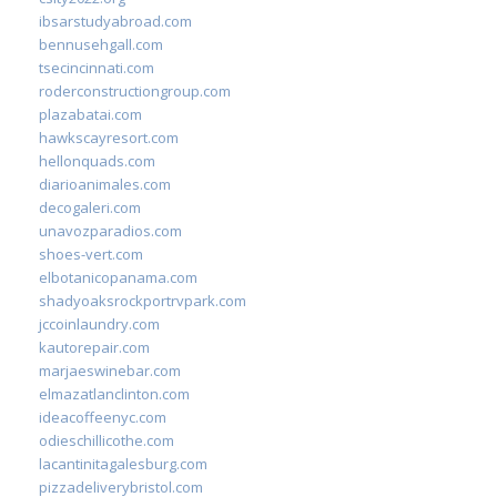
ibsarstudyabroad.com
bennusehgall.com
tsecincinnati.com
roderconstructiongroup.com
plazabatai.com
hawkscayresort.com
hellonquads.com
diarioanimales.com
decogaleri.com
unavozparadios.com
shoes-vert.com
elbotanicopanama.com
shadyoaksrockportrvpark.com
jccoinlaundry.com
kautorepair.com
marjaeswinebar.com
elmazatlanclinton.com
ideacoffeenyc.com
odieschillicothe.com
lacantinitagalesburg.com
pizzadeliverybristol.com