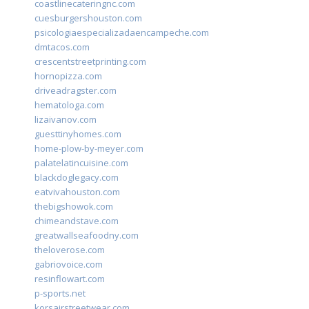
coastlinecateringnc.com
cuesburgershouston.com
psicologiaespecializadaencampeche.com
dmtacos.com
crescentstreetprinting.com
hornopizza.com
driveadragster.com
hematologa.com
lizaivanov.com
guesttinyhomes.com
home-plow-by-meyer.com
palatelatincuisine.com
blackdoglegacy.com
eatvivahouston.com
thebigshowok.com
chimeandstave.com
greatwallseafoodny.com
theloverose.com
gabriovoice.com
resinflowart.com
p-sports.net
korsairstreetwear.com