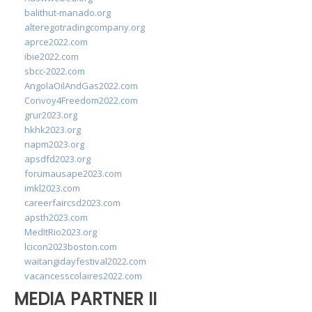
balithut-manado.org
alteregotradingcompany.org
aprce2022.com
ibie2022.com
sbcc-2022.com
AngolaOilAndGas2022.com
Convoy4Freedom2022.com
grur2023.org
hkhk2023.org
napm2023.org
apsdfd2023.org
forumausape2023.com
imkl2023.com
careerfaircsd2023.com
apsth2023.com
MedItRio2023.org
lcicon2023boston.com
waitangidayfestival2022.com
vacancesscolaires2022.com
MEDIA PARTNER II