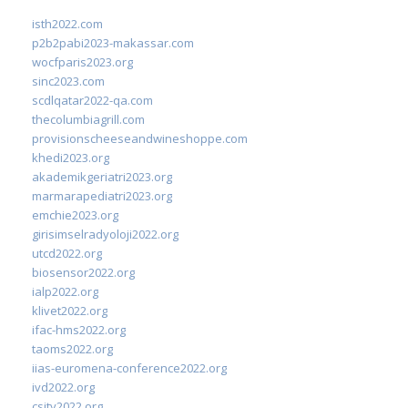
isth2022.com
p2b2pabi2023-makassar.com
wocfparis2023.org
sinc2023.com
scdlqatar2022-qa.com
thecolumbiagrill.com
provisionscheeseandwineshoppe.com
khedi2023.org
akademikgeriatri2023.org
marmarapediatri2023.org
emchie2023.org
girisimselradyoloji2022.org
utcd2022.org
biosensor2022.org
ialp2022.org
klivet2022.org
ifac-hms2022.org
taoms2022.org
iias-euromena-conference2022.org
ivd2022.org
csity2022.org