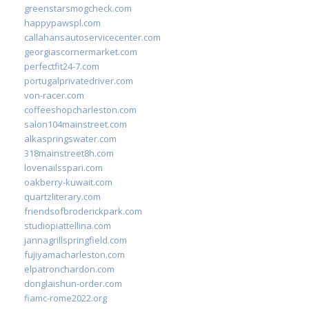
greenstarsmogcheck.com
happypawspl.com
callahansautoservicecenter.com
georgiascornermarket.com
perfectfit24-7.com
portugalprivatedriver.com
von-racer.com
coffeeshopcharleston.com
salon104mainstreet.com
alkaspringswater.com
318mainstreet8h.com
lovenailsspari.com
oakberry-kuwait.com
quartzliterary.com
friendsofbroderickpark.com
studiopiattellina.com
jannagrillspringfield.com
fujiyamacharleston.com
elpatronchardon.com
donglaishun-order.com
fiamc-rome2022.org