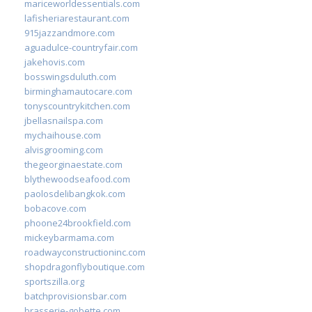
mariceworldessentials.com
lafisheriarestaurant.com
915jazzandmore.com
aguadulce-countryfair.com
jakehovis.com
bosswingsduluth.com
birminghamautocare.com
tonyscountrykitchen.com
jbellasnailspa.com
mychaihouse.com
alvisgrooming.com
thegeorginaestate.com
blythewoodseafood.com
paolosdelibangkok.com
bobacove.com
phoone24brookfield.com
mickeybarmama.com
roadwayconstructioninc.com
shopdragonflyboutique.com
sportszilla.org
batchprovisionsbar.com
brasserie-gobette.com