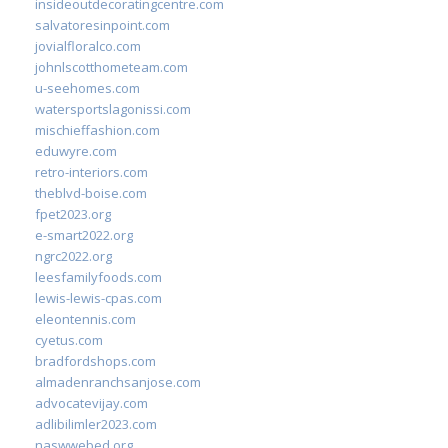
insideoutdecoratingcentre.com
salvatoresinpoint.com
jovialfloralco.com
johnlscotthometeam.com
u-seehomes.com
watersportslagonissi.com
mischieffashion.com
eduwyre.com
retro-interiors.com
theblvd-boise.com
fpet2023.org
e-smart2022.org
ngrc2022.org
leesfamilyfoods.com
lewis-lewis-cpas.com
eleontennis.com
cyetus.com
bradfordshops.com
almadenranchsanjose.com
advocatevijay.com
adlibilimler2023.com
naswwebed.org