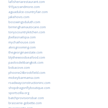
lafisheriarestaurant.com
915jazzandmore.com
aguadulce-countryfair.com
jakehovis.com
bosswingsduluth.com
birminghamautocare.com
tonyscountrykitchen.com
jbellasnailspa.com
mychaihouse.com
alvisgrooming.com
thegeorginaestate.com
blythewoodseafood.com
paolosdelibangkok.com
bobacove.com
phoone24brookfield.com
mickeybarmama.com
roadwayconstructioninc.com
shopdragonflyboutique.com
sportszilla.org
batchprovisionsbar.com
brasserie-gobette.com
musicrearte.com