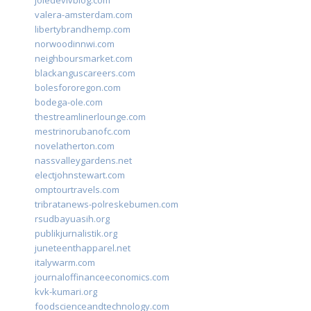
joiedevivblog.com
valera-amsterdam.com
libertybrandhemp.com
norwoodinnwi.com
neighboursmarket.com
blackanguscareers.com
bolesfororegon.com
bodega-ole.com
thestreamlinerlounge.com
mestrinorubanofc.com
novelatherton.com
nassvalleygardens.net
electjohnstewart.com
omptourtravels.com
tribratanews-polreskebumen.com
rsudbayuasih.org
publikjurnalistik.org
juneteenthapparel.net
italywarm.com
journaloffinanceeconomics.com
kvk-kumari.org
foodscienceandtechnology.com