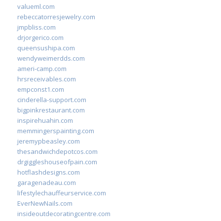
valueml.com
rebeccatorresjewelry.com
jmpbliss.com
drjorgerico.com
queensushipa.com
wendyweimerdds.com
ameri-camp.com
hrsreceivables.com
empconst1.com
cinderella-support.com
bigpinkrestaurant.com
inspirehuahin.com
memmingerspainting.com
jeremypbeasley.com
thesandwichdepotcos.com
drgiggleshouseofpain.com
hotflashdesigns.com
garagenadeau.com
lifestylechauffeurservice.com
EverNewNails.com
insideoutdecoratingcentre.com