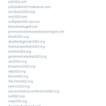
isth2022.com
p2b2pabi2023-makassar.com
wocfparis2023.org
sinc2023.com
scdlqatar2022-qa.com
thecolumbiagrill.com
provisionscheeseandwineshoppe.com
khedi2023.org
akademikgeriatri2023.org
marmarapediatri2023.org
emchie2023.org
girisimselradyoloji2022.org
utcd2022.org
biosensor2022.org
ialp2022.org
klivet2022.org
ifac-hms2022.org
taoms2022.org
iias-euromena-conference2022.org
ivd2022.org
csity2022.org
ibsarstudyabroad.com