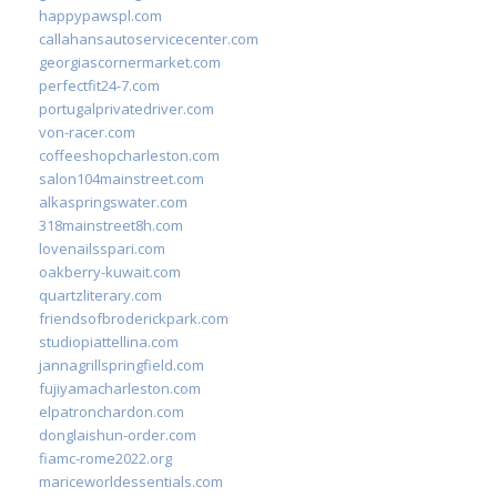
happypawspl.com
callahansautoservicecenter.com
georgiascornermarket.com
perfectfit24-7.com
portugalprivatedriver.com
von-racer.com
coffeeshopcharleston.com
salon104mainstreet.com
alkaspringswater.com
318mainstreet8h.com
lovenailsspari.com
oakberry-kuwait.com
quartzliterary.com
friendsofbroderickpark.com
studiopiattellina.com
jannagrillspringfield.com
fujiyamacharleston.com
elpatronchardon.com
donglaishun-order.com
fiamc-rome2022.org
mariceworldessentials.com