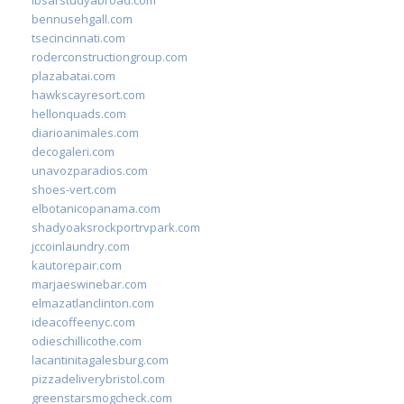
bennusehgall.com
tsecincinnati.com
roderconstructiongroup.com
plazabatai.com
hawkscayresort.com
hellonquads.com
diarioanimales.com
decogaleri.com
unavozparadios.com
shoes-vert.com
elbotanicopanama.com
shadyoaksrockportrvpark.com
jccoinlaundry.com
kautorepair.com
marjaeswinebar.com
elmazatlanclinton.com
ideacoffeenyc.com
odieschillicothe.com
lacantinitagalesburg.com
pizzadeliverybristol.com
greenstarsmogcheck.com