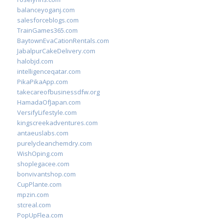
balanceyoganj.com
salesforceblogs.com
TrainGames365.com
BaytownEvaCationRentals.com
JabalpurCakeDelivery.com
halobjd.com
intelligenceqatar.com
PikaPikaApp.com
takecareofbusinessdfw.org
HamadaOfJapan.com
VersifyLifestyle.com
kingscreekadventures.com
antaeuslabs.com
purelycleanchemdry.com
WishOping.com
shoplegacee.com
bonvivantshop.com
CupPlante.com
mpzin.com
stcreal.com
PopUpFlea.com