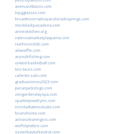
petshopallston.com
avenue26tacos.com
topgglasses.com
broadmoornailsspacoloradosprings.com
missblackpasadena.com
anneskitchen.org
valenciamarketytaqueria.com
reefrecordsllc.com
alawaffle.com
aryouthfishing.com
united-basketball.com
tios-tacos.com
cafecito-satx.com
graduacionviu2023.com
pecanjackstogo.com
zengardendayspa.com
sparklejewelryinc.com
ironcladtattoostudio.com
bruinshome.com
annascleaningsvc.com
wolfcitytattoo.com
oysterbayturkeytrot.com