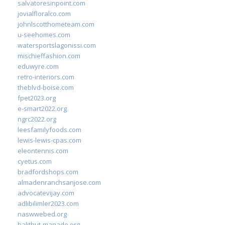
salvatoresinpoint.com
jovialfloralco.com
johnlscotthometeam.com
u-seehomes.com
watersportslagonissi.com
mischieffashion.com
eduwyre.com
retro-interiors.com
theblvd-boise.com
fpet2023.org
e-smart2022.org
ngrc2022.org
leesfamilyfoods.com
lewis-lewis-cpas.com
eleontennis.com
cyetus.com
bradfordshops.com
almadenranchsanjose.com
advocatevijay.com
adlibilimler2023.com
naswwebed.org
balithut-manado.org