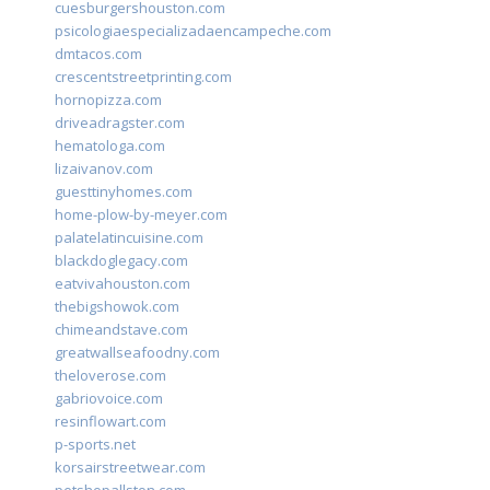
cuesburgershouston.com
psicologiaespecializadaencampeche.com
dmtacos.com
crescentstreetprinting.com
hornopizza.com
driveadragster.com
hematologa.com
lizaivanov.com
guesttinyhomes.com
home-plow-by-meyer.com
palatelatincuisine.com
blackdoglegacy.com
eatvivahouston.com
thebigshowok.com
chimeandstave.com
greatwallseafoodny.com
theloverose.com
gabriovoice.com
resinflowart.com
p-sports.net
korsairstreetwear.com