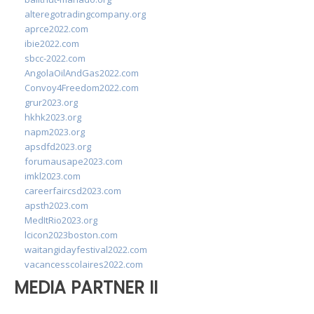
alteregotradingcompany.org
aprce2022.com
ibie2022.com
sbcc-2022.com
AngolaOilAndGas2022.com
Convoy4Freedom2022.com
grur2023.org
hkhk2023.org
napm2023.org
apsdfd2023.org
forumausape2023.com
imkl2023.com
careerfaircsd2023.com
apsth2023.com
MedItRio2023.org
lcicon2023boston.com
waitangidayfestival2022.com
vacancesscolaires2022.com
MEDIA PARTNER II