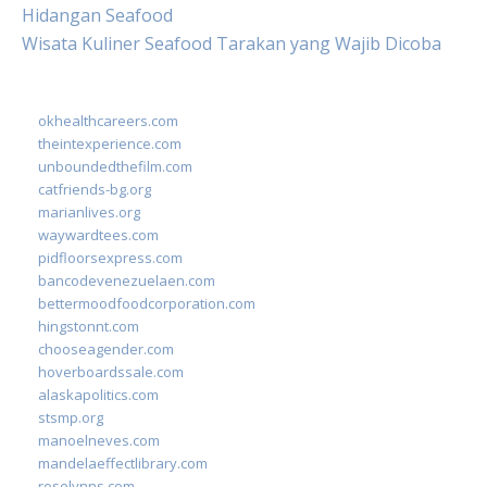
Hidangan Seafood
Wisata Kuliner Seafood Tarakan yang Wajib Dicoba
okhealthcareers.com
theintexperience.com
unboundedthefilm.com
catfriends-bg.org
marianlives.org
waywardtees.com
pidfloorsexpress.com
bancodevenezuelaen.com
bettermoodfoodcorporation.com
hingstonnt.com
chooseagender.com
hoverboardssale.com
alaskapolitics.com
stsmp.org
manoelneves.com
mandelaeffectlibrary.com
roselynns.com