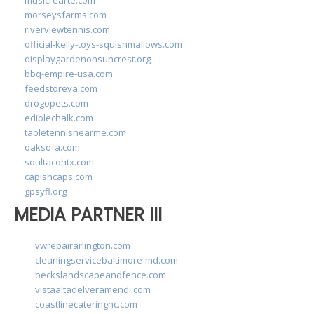
morseysfarms.com
riverviewtennis.com
official-kelly-toys-squishmallows.com
displaygardenonsuncrest.org
bbq-empire-usa.com
feedstoreva.com
drogopets.com
ediblechalk.com
tabletennisnearme.com
oaksofa.com
soultacohtx.com
capishcaps.com
gpsyfl.org
MEDIA PARTNER III
vwrepairarlington.com
cleaningservicebaltimore-md.com
beckslandscapeandfence.com
vistaaltadelveramendi.com
coastlinecateringnc.com