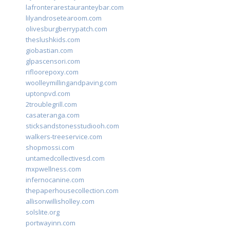
lafronterarestauranteybar.com
lilyandrosetearoom.com
olivesburgberrypatch.com
theslushkids.com
giobastian.com
glpascensori.com
rifloorepoxy.com
woolleymillingandpaving.com
uptonpvd.com
2troublegrill.com
casateranga.com
sticksandstonesstudiooh.com
walkers-treeservice.com
shopmossi.com
untamedcollectivesd.com
mxpwellness.com
infernocanine.com
thepaperhousecollection.com
allisonwillisholley.com
solslite.org
portwayinn.com