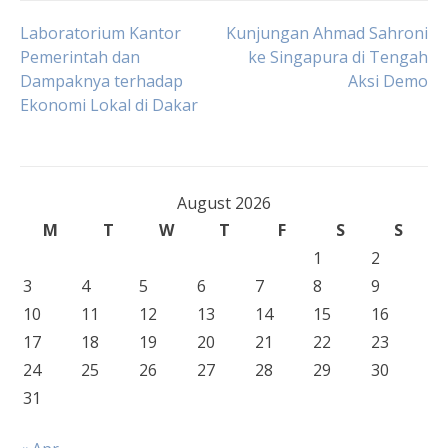
Post
Laboratorium Kantor
Kunjungan Ahmad Sahroni
Pemerintah dan
ke Singapura di Tengah
Dampaknya terhadap
Aksi Demo
navigation
Ekonomi Lokal di Dakar
August 2026
M
T
W
T
F
S
S
1
2
3
4
5
6
7
8
9
10
11
12
13
14
15
16
17
18
19
20
21
22
23
24
25
26
27
28
29
30
31