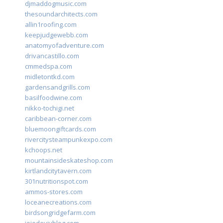
djmaddogmusic.com
thesoundarchitects.com
allin1roofing.com
keepjudgewebb.com
anatomyofadventure.com
drivancastillo.com
cmmedspa.com
midletontkd.com
gardensandgrills.com
basilfoodwine.com
nikko-tochigi.net
caribbean-corner.com
bluemoongiftcards.com
rivercitysteampunkexpo.com
kchoops.net
mountainsideskateshop.com
kirtlandcitytavern.com
301nutritionspot.com
ammos-stores.com
loceanecreations.com
birdsongridgefarm.com