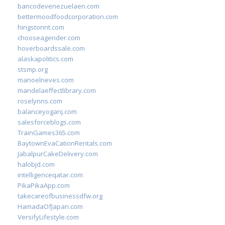
bancodevenezuelaen.com
bettermoodfoodcorporation.com
hingstonnt.com
chooseagender.com
hoverboardssale.com
alaskapolitics.com
stsmp.org
manoelneves.com
mandelaeffectlibrary.com
roselynns.com
balanceyoganj.com
salesforceblogs.com
TrainGames365.com
BaytownEvaCationRentals.com
JabalpurCakeDelivery.com
halobjd.com
intelligenceqatar.com
PikaPikaApp.com
takecareofbusinessdfw.org
HamadaOfJapan.com
VersifyLifestyle.com