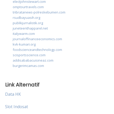
electjohnstewart.com
omptourtravels.com
tribratanews-polreskebumen.com
rsudbayuasih.org
publikjurnalistik.org
juneteenthapparel.net
italywarm.com
journaloffinanceeconomics.com
kvk-kumari.org
foodscienceandtechnology.com
scisportsscience.com
addisababacuisineaz.com
burgerimcamas.com
Link Alternatif
Data HK
Slot Indosat