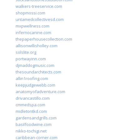
walkers-treeservice.com
shopmossi.com
untamedcollectivesd.com
mxpwellness.com
infernocanine.com
thepaperhousecollection.com
allisonwillisholley.com
solslite.org
portwayinn.com
djmaddogmusic.com
thesoundarchitects.com
allin1roofing.com
keepjudgewebb.com
anatomyofadventure.com
drivancastillo.com
cmmedspa.com
midletontkd.com
gardensandgrills.com
basilfoodwine.com
nikko-tochigi.net
caribbean-corner.com