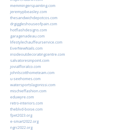
memmingerspainting.com
jeremypbeasley.com
thesandwichdepotcos.com
drgiggleshouseofpain.com
hotflashdesigns.com
garagenadeau.com
lifestylechauffeurservice.com
EverNewNails.com
insideoutdecoratingcentre.com
salvatoresinpoint.com
jovialfloralco.com
johnlscotthometeam.com
u-seehomes.com
watersportslagonissi.com
mischieffashion.com
eduwyre.com
retro-interiors.com
theblvd-boise.com
fpet2023.org
e-smart2022.org
ngrc2022.org