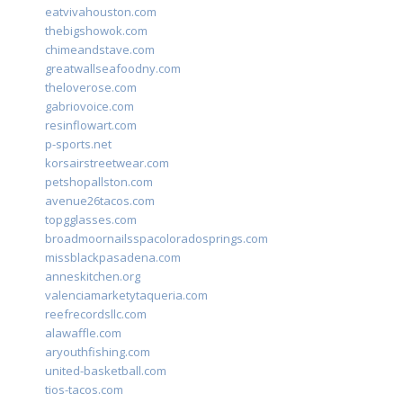
eatvivahouston.com
thebigshowok.com
chimeandstave.com
greatwallseafoodny.com
theloverose.com
gabriovoice.com
resinflowart.com
p-sports.net
korsairstreetwear.com
petshopallston.com
avenue26tacos.com
topgglasses.com
broadmoornailsspacoloradosprings.com
missblackpasadena.com
anneskitchen.org
valenciamarketytaqueria.com
reefrecordsllc.com
alawaffle.com
aryouthfishing.com
united-basketball.com
tios-tacos.com