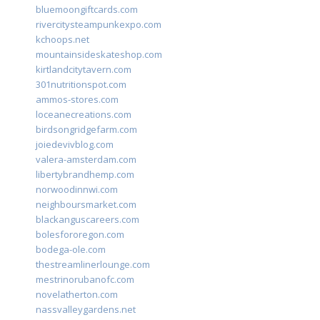
bluemoongiftcards.com
rivercitysteampunkexpo.com
kchoops.net
mountainsideskateshop.com
kirtlandcitytavern.com
301nutritionspot.com
ammos-stores.com
loceanecreations.com
birdsongridgefarm.com
joiedevivblog.com
valera-amsterdam.com
libertybrandhemp.com
norwoodinnwi.com
neighboursmarket.com
blackanguscareers.com
bolesfororegon.com
bodega-ole.com
thestreamlinerlounge.com
mestrinorubanofc.com
novelatherton.com
nassvalleygardens.net