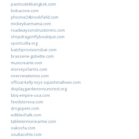
paolosdelibangkok.com
bobacove.com
phoone24brookfield.com
mickeybarmama.com
roadwayconstructioninc.com
shopdragonflyboutique.com
sportszilla.org
batchprovisionsbar.com
brasserie-gobette.com
musicrearte.com
morseysfarms.com
riverviewtennis.com
official-kelly-toys-squishmallows.com
displaygardenonsuncrest.org
bbq-empire-usa.com
feedstoreva.com
drogopets.com
ediblechalk.com
tabletennisnearme.com
oaksofa.com
soultacohtx.com