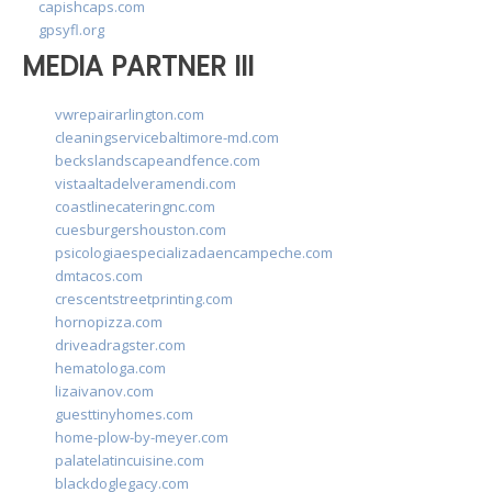
capishcaps.com
gpsyfl.org
MEDIA PARTNER III
vwrepairarlington.com
cleaningservicebaltimore-md.com
beckslandscapeandfence.com
vistaaltadelveramendi.com
coastlinecateringnc.com
cuesburgershouston.com
psicologiaespecializadaencampeche.com
dmtacos.com
crescentstreetprinting.com
hornopizza.com
driveadragster.com
hematologa.com
lizaivanov.com
guesttinyhomes.com
home-plow-by-meyer.com
palatelatincuisine.com
blackdoglegacy.com