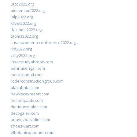
utcd2022.org
biosensor2022.org
ialp2022.org
klivet2022.org
ifac-hms2022.org
taoms2022.org
iias-euromena-conference2022.org
ivd2022.org
csity2022.org
ibsarstudyabroad.com
bennusehgall.com
tsecincinnati.com
roderconstructiongroup.com
plazabatai.com
hawkscayresort.com
hellonquads.com
diarioanimales.com
decogaleri.com
unavozparadios.com
shoes-vert.com
elbotanicopanama.com