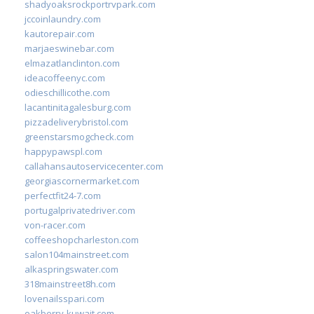
shadyoaksrockportrvpark.com
jccoinlaundry.com
kautorepair.com
marjaeswinebar.com
elmazatlanclinton.com
ideacoffeenyc.com
odieschillicothe.com
lacantinitagalesburg.com
pizzadeliverybristol.com
greenstarsmogcheck.com
happypawspl.com
callahansautoservicecenter.com
georgiascornermarket.com
perfectfit24-7.com
portugalprivatedriver.com
von-racer.com
coffeeshopcharleston.com
salon104mainstreet.com
alkaspringswater.com
318mainstreet8h.com
lovenailsspari.com
oakberry-kuwait.com