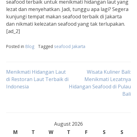
seafood terbaik untuk menikmati hidangan laut yang
lezat dan menyehatkan. Jadi, tunggu apa lagi? Segera
kunjungi tempat makan seafood terbaik di Jakarta
dan nikmati kelezatan seafood yang tak terlupakan.
[ad_2]
Posted in
Blog
Tagged
seafood Jakarta
Post
Menikmati Hidangan Laut
Wisata Kuliner Bali:
di Restoran Laut Terbaik di
Menikmati Lezatnya
Indonesia
Hidangan Seafood di Pulau
navigation
Bali
August 2026
M
T
W
T
F
S
S