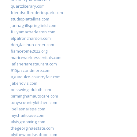
quartzliterary.com
friendsofbroderickpark.com
studiopiattellina.com
jannagrillspringfield.com
fujiyamacharleston.com
elpatronchardon.com
donglaishun-order.com
fiamc-rome2022.org
mariceworldessentials.com
lafisheriarestaurant.com
915jazzandmore.com
aguadulce-countryfair.com
jakehovis.com
bosswingsduluth.com
birminghamautocare.com
tonyscountrykitchen.com
jbellasnailspa.com
mychaihouse.com
alvisgrooming.com
thegeorginaestate.com
blythewoodseafood.com