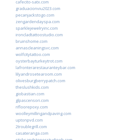
cafecito-satx.com
graduacionviu2023.com
pecanjackstogo.com
zengardendayspa.com
sparklejewelryinc.com
ironcladtattoostudio.com
bruinshome.com
annascleaningsvc.com
wolfcitytattoo.com
oysterbayturkeytrot.com
lafronterarestauranteybar.com
lilyandrosetearoom.com
olivesburgberrypatch.com
theslushkids.com
giobastian.com
glpascensori.com
rifloorepoxy.com
woolleymillingandpaving.com
uptonpvd.com
2troublegrill.com
casateranga.com
sticksandstonesstudiooh.com