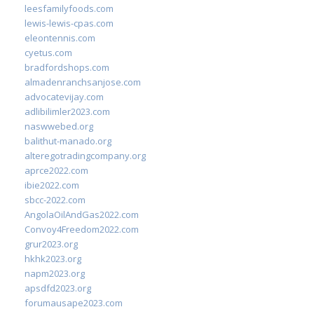
leesfamilyfoods.com
lewis-lewis-cpas.com
eleontennis.com
cyetus.com
bradfordshops.com
almadenranchsanjose.com
advocatevijay.com
adlibilimler2023.com
naswwebed.org
balithut-manado.org
alteregotradingcompany.org
aprce2022.com
ibie2022.com
sbcc-2022.com
AngolaOilAndGas2022.com
Convoy4Freedom2022.com
grur2023.org
hkhk2023.org
napm2023.org
apsdfd2023.org
forumausape2023.com