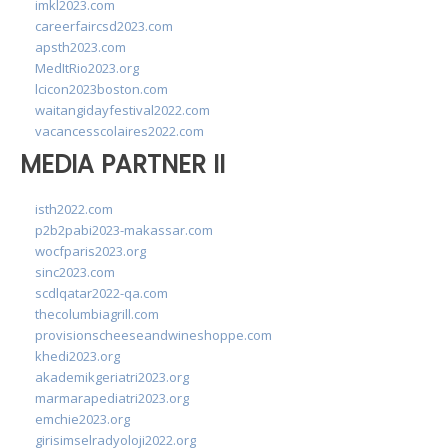
imkl2023.com
careerfaircsd2023.com
apsth2023.com
MedItRio2023.org
lcicon2023boston.com
waitangidayfestival2022.com
vacancesscolaires2022.com
MEDIA PARTNER II
isth2022.com
p2b2pabi2023-makassar.com
wocfparis2023.org
sinc2023.com
scdlqatar2022-qa.com
thecolumbiagrill.com
provisionscheeseandwineshoppe.com
khedi2023.org
akademikgeriatri2023.org
marmarapediatri2023.org
emchie2023.org
girisimselradyoloji2022.org