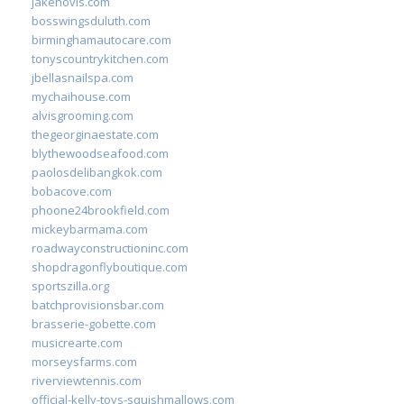
jakehovis.com
bosswingsduluth.com
birminghamautocare.com
tonyscountrykitchen.com
jbellasnailspa.com
mychaihouse.com
alvisgrooming.com
thegeorginaestate.com
blythewoodseafood.com
paolosdelibangkok.com
bobacove.com
phoone24brookfield.com
mickeybarmama.com
roadwayconstructioninc.com
shopdragonflyboutique.com
sportszilla.org
batchprovisionsbar.com
brasserie-gobette.com
musicrearte.com
morseysfarms.com
riverviewtennis.com
official-kelly-toys-squishmallows.com