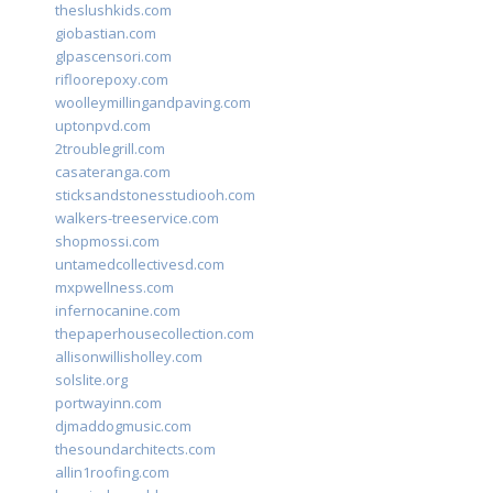
theslushkids.com
giobastian.com
glpascensori.com
rifloorepoxy.com
woolleymillingandpaving.com
uptonpvd.com
2troublegrill.com
casateranga.com
sticksandstonesstudiooh.com
walkers-treeservice.com
shopmossi.com
untamedcollectivesd.com
mxpwellness.com
infernocanine.com
thepaperhousecollection.com
allisonwillisholley.com
solslite.org
portwayinn.com
djmaddogmusic.com
thesoundarchitects.com
allin1roofing.com