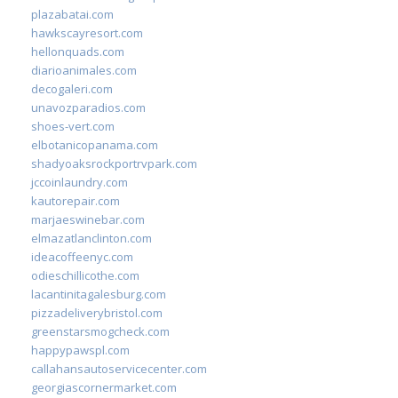
plazabatai.com
hawkscayresort.com
hellonquads.com
diarioanimales.com
decogaleri.com
unavozparadios.com
shoes-vert.com
elbotanicopanama.com
shadyoaksrockportrvpark.com
jccoinlaundry.com
kautorepair.com
marjaeswinebar.com
elmazatlanclinton.com
ideacoffeenyc.com
odieschillicothe.com
lacantinitagalesburg.com
pizzadeliverybristol.com
greenstarsmogcheck.com
happypawspl.com
callahansautoservicecenter.com
georgiascornermarket.com