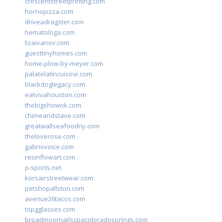
crescentstreetprinting.com
hornopizza.com
driveadragster.com
hematologa.com
lizaivanov.com
guesttinyhomes.com
home-plow-by-meyer.com
palatelatincuisine.com
blackdoglegacy.com
eatvivahouston.com
thebigshowok.com
chimeandstave.com
greatwallseafoodny.com
theloverose.com
gabriovoice.com
resinflowart.com
p-sports.net
korsairstreetwear.com
petshopallston.com
avenue26tacos.com
topgglasses.com
broadmoornailsspacoloradosprings.com