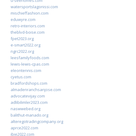
u-seehomes.com
watersportslagonissi.com
mischieffashion.com
eduwyre.com
retro-interiors.com
theblvd-boise.com
fpet2023.org
e-smart2022.org
ngrc2022.org
leesfamilyfoods.com
lewis-lewis-cpas.com
eleontennis.com
cyetus.com
bradfordshops.com
almadenranchsanjose.com
advocatevijay.com
adlibilimler2023.com
naswwebed.org
balithut-manado.org
alteregotradingcompany.org
aprce2022.com
ibie2022.com