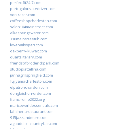
perfectfit24-7.com
portugalprivatedriver.com
von-racer.com
coffeeshopcharleston.com
salon104mainstreet.com
alkaspringswater.com
318mainstreet8h.com
lovenailsspari.com
oakberry-kuwait.com
quartzliterary.com
friendsofbroderickpark.com
studiopiattellina.com
jannagrillspringfield.com
fujiyamacharleston.com
elpatronchardon.com
donglaishun-order.com
fiamc-rome2022.org
mariceworldessentials.com
lafisheriarestaurant.com
915jazzandmore.com
aguadulce-countryfair.com