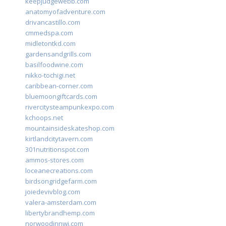
keepjudgewebb.com
anatomyofadventure.com
drivancastillo.com
cmmedspa.com
midletontkd.com
gardensandgrills.com
basilfoodwine.com
nikko-tochigi.net
caribbean-corner.com
bluemoongiftcards.com
rivercitysteampunkexpo.com
kchoops.net
mountainsideskateshop.com
kirtlandcitytavern.com
301nutritionspot.com
ammos-stores.com
loceanecreations.com
birdsongridgefarm.com
joiedevivblog.com
valera-amsterdam.com
libertybrandhemp.com
norwoodinnwi.com