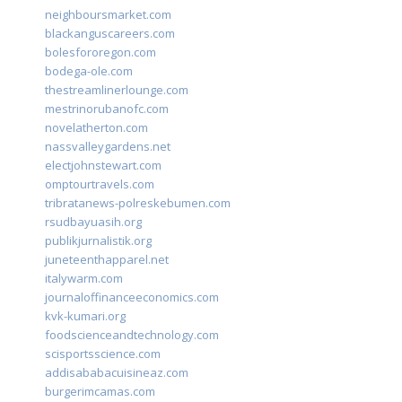
neighboursmarket.com
blackanguscareers.com
bolesfororegon.com
bodega-ole.com
thestreamlinerlounge.com
mestrinorubanofc.com
novelatherton.com
nassvalleygardens.net
electjohnstewart.com
omptourtravels.com
tribratanews-polreskebumen.com
rsudbayuasih.org
publikjurnalistik.org
juneteenthapparel.net
italywarm.com
journaloffinanceeconomics.com
kvk-kumari.org
foodscienceandtechnology.com
scisportsscience.com
addisababacuisineaz.com
burgerimcamas.com