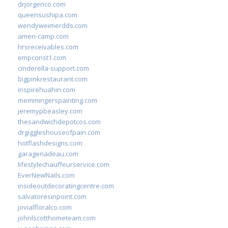
drjorgerico.com
queensushipa.com
wendyweimerdds.com
ameri-camp.com
hrsreceivables.com
empconst1.com
cinderella-support.com
bigpinkrestaurant.com
inspirehuahin.com
memmingerspainting.com
jeremypbeasley.com
thesandwichdepotcos.com
drgiggleshouseofpain.com
hotflashdesigns.com
garagenadeau.com
lifestylechauffeurservice.com
EverNewNails.com
insideoutdecoratingcentre.com
salvatoresinpoint.com
jovialfloralco.com
johnlscotthometeam.com