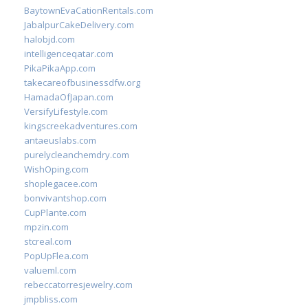
BaytownEvaCationRentals.com
JabalpurCakeDelivery.com
halobjd.com
intelligenceqatar.com
PikaPikaApp.com
takecareofbusinessdfw.org
HamadaOfJapan.com
VersifyLifestyle.com
kingscreekadventures.com
antaeuslabs.com
purelycleanchemdry.com
WishOping.com
shoplegacee.com
bonvivantshop.com
CupPlante.com
mpzin.com
stcreal.com
PopUpFlea.com
valueml.com
rebeccatorresjewelry.com
jmpbliss.com