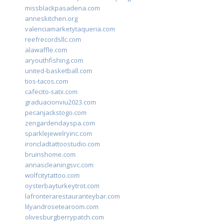
missblackpasadena.com
anneskitchen.org
valenciamarketytaqueria.com
reefrecordsllc.com
alawaffle.com
aryouthfishing.com
united-basketball.com
tios-tacos.com
cafecito-satx.com
graduacionviu2023.com
pecanjackstogo.com
zengardendayspa.com
sparklejewelryinc.com
ironcladtattoostudio.com
bruinshome.com
annascleaningsvc.com
wolfcitytattoo.com
oysterbayturkeytrot.com
lafronterarestauranteybar.com
lilyandrosetearoom.com
olivesburgberrypatch.com