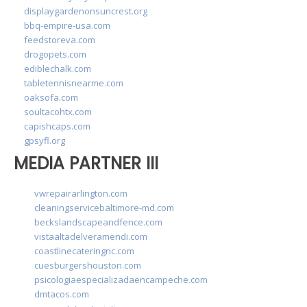
displaygardenonsuncrest.org
bbq-empire-usa.com
feedstoreva.com
drogopets.com
ediblechalk.com
tabletennisnearme.com
oaksofa.com
soultacohtx.com
capishcaps.com
gpsyfl.org
MEDIA PARTNER III
vwrepairarlington.com
cleaningservicebaltimore-md.com
beckslandscapeandfence.com
vistaaltadelveramendi.com
coastlinecateringnc.com
cuesburgershouston.com
psicologiaespecializadaencampeche.com
dmtacos.com