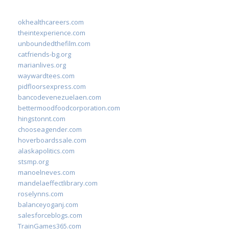
okhealthcareers.com
theintexperience.com
unboundedthefilm.com
catfriends-bg.org
marianlives.org
waywardtees.com
pidfloorsexpress.com
bancodevenezuelaen.com
bettermoodfoodcorporation.com
hingstonnt.com
chooseagender.com
hoverboardssale.com
alaskapolitics.com
stsmp.org
manoelneves.com
mandelaeffectlibrary.com
roselynns.com
balanceyoganj.com
salesforceblogs.com
TrainGames365.com