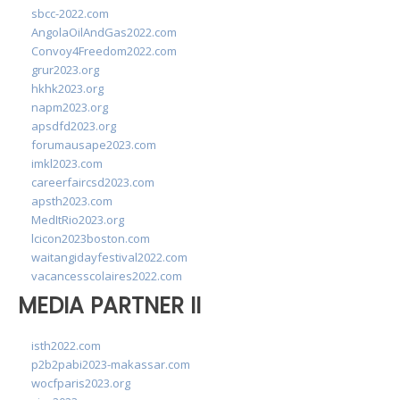
sbcc-2022.com
AngolaOilAndGas2022.com
Convoy4Freedom2022.com
grur2023.org
hkhk2023.org
napm2023.org
apsdfd2023.org
forumausape2023.com
imkl2023.com
careerfaircsd2023.com
apsth2023.com
MedItRio2023.org
lcicon2023boston.com
waitangidayfestival2022.com
vacancesscolaires2022.com
MEDIA PARTNER II
isth2022.com
p2b2pabi2023-makassar.com
wocfparis2023.org