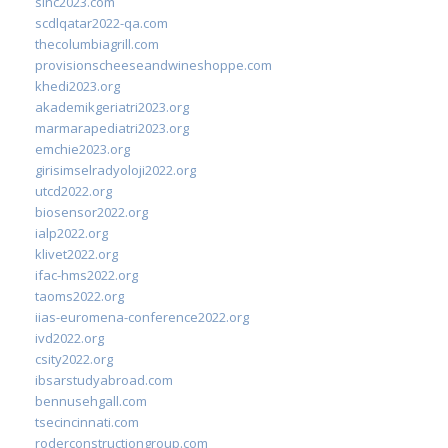
sinc2023.com
scdlqatar2022-qa.com
thecolumbiagrill.com
provisionscheeseandwineshoppe.com
khedi2023.org
akademikgeriatri2023.org
marmarapediatri2023.org
emchie2023.org
girisimselradyoloji2022.org
utcd2022.org
biosensor2022.org
ialp2022.org
klivet2022.org
ifac-hms2022.org
taoms2022.org
iias-euromena-conference2022.org
ivd2022.org
csity2022.org
ibsarstudyabroad.com
bennusehgall.com
tsecincinnati.com
roderconstructiongroup.com